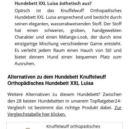
Hundebett XXL Luisa ästhetisch aus?
Optisch ist das Knuffelwuff Orthopädisches
Hundebett XXL Luisa ansprechend und besticht durch
seinen eleganten, wasserabweisenden Stoff. Der Stoff
hat einen schweren, groben, handgewebten
Charakter und einen Mélange-Look, der durch eine
einzigartige Mischung verschiedener Garne entsteht.
Es verleiht jedem Raum einen Hauch von Stil und
bietet deinem Hund einen bequemen Platz zum
Ausruhen.
Alternativen zu
dem
Hundebett
Knuffelwuff
Orthopädisches Hundebett XXL Luisa
Weitere Alternativen zu diesem Hundebett? Zwischen
den 28 besten Hundebetten in unserem TopRatgeber24-
Vergleich ist bestimmt das richtige Produkt dabei.
Zur
Vergleichstabelle hier klicken.
Knuffelwuff orthopädisches