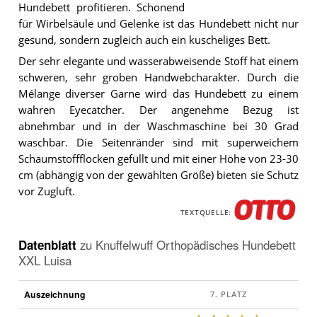
Hundebett profitieren. Schonend
für Wirbelsäule und Gelenke ist das Hundebett nicht nur
gesund, sondern zugleich auch ein kuscheliges Bett.
Der sehr elegante und wasserabweisende Stoff hat einem
schweren, sehr groben Handwebcharakter. Durch die
Mélange diverser Garne wird das Hundebett zu einem
wahren Eyecatcher. Der angenehme Bezug ist
abnehmbar und in der Waschmaschine bei 30 Grad
waschbar. Die Seitenränder sind mit superweichem
Schaumstoffflocken gefüllt und mit einer Höhe von 23-30
cm (abhängig von der gewählten Größe) bieten sie Schutz
vor Zugluft.
TEXTQUELLE:
Datenblatt
zu
Knuffelwuff Orthopädisches Hundebett
XXL Luisa
Auszeichnung