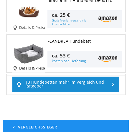
dibea 4-in-1 Hundebett DB00110
ca.
25 €
Gratis Premiumversand mit
Amazon Prime
Details & Preise
FEANDREA Hundebett
ca.
53 €
kostenlose Lieferung
Details & Preise
13 Hundebetten mehr im Vergleich und
Ratgeber