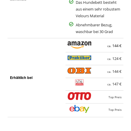
Das Hundebett besteht
aus einem sehr robustem
Velours Material
Abnehmbarer Bezug,
waschbar bei 30 Grad
144 €
ca.
124 €
ca.
144 €
ca.
Erhältlich bei
147 €
ca.
Top Preis
Top Preis