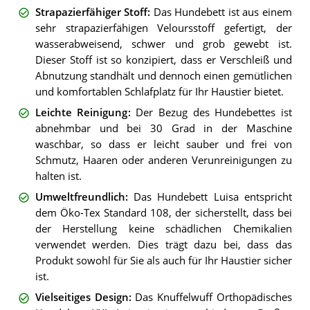
Strapazierfähiger Stoff
:
Das Hundebett ist aus einem
sehr strapazierfähigen Veloursstoff gefertigt, der
wasserabweisend, schwer und grob gewebt ist.
Dieser Stoff ist so konzipiert, dass er Verschleiß und
Abnutzung standhält und dennoch einen gemütlichen
und komfortablen Schlafplatz für Ihr Haustier bietet.
Leichte Reinigung
:
Der Bezug des Hundebettes ist
abnehmbar und bei 30 Grad in der Maschine
waschbar, so dass er leicht sauber und frei von
Schmutz, Haaren oder anderen Verunreinigungen zu
halten ist.
Umweltfreundlich
:
Das Hundebett Luisa entspricht
dem Öko-Tex Standard 108, der sicherstellt, dass bei
der Herstellung keine schädlichen Chemikalien
verwendet werden. Dies trägt dazu bei, dass das
Produkt sowohl für Sie als auch für Ihr Haustier sicher
ist.
Vielseitiges Design
:
Das Knuffelwuff Orthopädisches