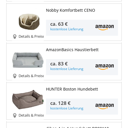
Nobby Komfortbett CENO
ca.
63 €
kostenlose Lieferung
Details & Preise
AmazonBasics Haustierbett
ca.
83 €
kostenlose Lieferung
Details & Preise
HUNTER Boston Hundebett
ca.
128 €
kostenlose Lieferung
Details & Preise