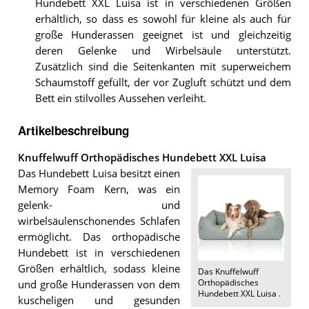
Hundebett XXL Luisa ist in verschiedenen Größen
erhältlich, so dass es sowohl für kleine als auch für
große Hunderassen geeignet ist und gleichzeitig
deren Gelenke und Wirbelsäule unterstützt.
Zusätzlich sind die Seitenkanten mit superweichem
Schaumstoff gefüllt, der vor Zugluft schützt und dem
Bett ein stilvolles Aussehen verleiht.
Artikelbeschreibung
Knuffelwuff Orthopädisches Hundebett XXL Luisa
Das Hundebett Luisa besitzt einen
Memory Foam Kern, was ein
gelenk- und
wirbelsäulenschonendes Schlafen
ermöglicht. Das orthopädische
Hundebett ist in verschiedenen
Größen erhältlich, sodass kleine
Das
Knuffelwuff
Orthopädisches
und große Hunderassen von dem
Hundebett XXL Luisa
.
kuscheligen und gesunden