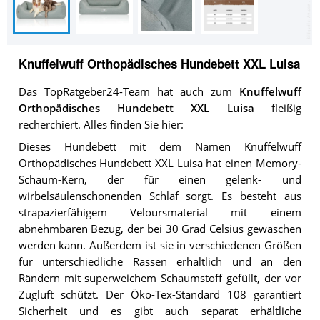
Knuffelwuff Orthopädisches Hundebett XXL Luisa
Das TopRatgeber24-Team hat auch zum
Knuffelwuff
Orthopädisches Hundebett XXL Luisa
fleißig
recherchiert. Alles finden Sie hier:
Dieses Hundebett mit dem Namen Knuffelwuff
Orthopädisches Hundebett XXL Luisa hat einen Memory-
Schaum-Kern, der für einen gelenk- und
wirbelsäulenschonenden Schlaf sorgt. Es besteht aus
strapazierfähigem Veloursmaterial mit einem
abnehmbaren Bezug, der bei 30 Grad Celsius gewaschen
werden kann. Außerdem ist sie in verschiedenen Größen
für unterschiedliche Rassen erhältlich und an den
Rändern mit superweichem Schaumstoff gefüllt, der vor
Zugluft schützt. Der Öko-Tex-Standard 108 garantiert
Sicherheit und es gibt auch separat erhältliche