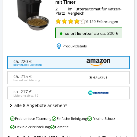
mit Timer
2.
im Futterautomat für Katzen-
Platz
Vergleich
6.159
Erfahrungen
sofort lieferbar ab ca. 220 €
Produktdetails
PetSafe
ca. 220 €
PFD19-
KOSTENLOSE LIEFERUNG
15521
Futterautomat
ca. 215 €
mit
kostenlose Lieferung
Timer
Angebote:
ca. 217 €
Lieferung ab ca.
4 €
Wo
ist
alle 8 Angebote ansehen
dieser
Futterautomat
PetSafe
für
Problemlose Fütterung
Einfache Reinigung
Frische-Schutz
PFD19-
Katzen
Flexible Zeiteinteilung
Garantie
15521
erhältlich?
Futterautomat