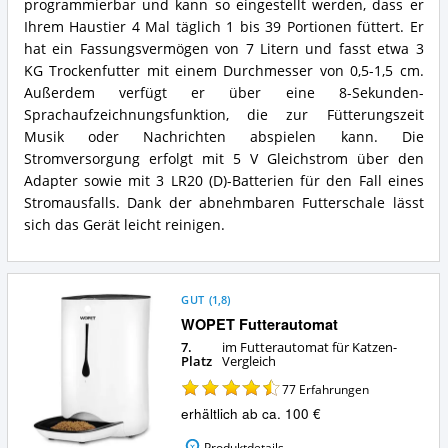
programmierbar und kann so eingestellt werden, dass er
Was
U
spricht
Automatischer
Ihrem Haustier 4 Mal täglich 1 bis 39 Portionen füttert. Er
für
Futterspender
hat ein Fassungsvermögen von 7 Litern und fasst etwa 3
diesen
Zusammenfassung:
KG Trockenfutter mit einem Durchmesser von 0,5-1,5 cm.
Futterautomat
Was
Außerdem verfügt er über eine 8-Sekunden-
für
bietet
Katzen?
Sprachaufzeichnungsfunktion, die zur Fütterungszeit
dieser
Futterautomat
Musik oder Nachrichten abspielen kann. Die
für
Stromversorgung erfolgt mit 5 V Gleichstrom über den
Katzen?
Adapter sowie mit 3 LR20 (D)-Batterien für den Fall eines
Stromausfalls. Dank der abnehmbaren Futterschale lässt
sich das Gerät leicht reinigen.
GUT
(
1,8
)
WOPET Futterautomat
7.
im Futterautomat für Katzen-
Platz
Vergleich
77
Erfahrungen
erhältlich ab ca. 100 €
Produktdetails