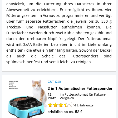
PetMate
entwickelt, um die Fütterung Ihres Haustieres in Ihrer
Futterautomat
80889
Vorteile:
Cat
Abwesenheit zu erleichtern. Er ermöglicht es Ihnen, vier
Was
Mate
Fütterungszeiten im Voraus zu programmieren und verfügt
spricht
C500
über fünf separate Futterfächer, die jeweils bis zu 330 g
für
Futterautomat
Trocken- und Nassfutter aufnehmen können. Die
diesen
Zusammenfassung:
Futterautomat
Futterfächer werden durch zwei Kühleinheiten gekühlt und
Was
für
bietet
durch den drehbaren Napf freigelegt. Der Futterautomat
Katzen?
dieser
wird mit 3xAA-Batterien betrieben (nicht im Lieferumfang
Futterautomat
enthalten), die etwa ein Jahr lang halten. Sowohl der Deckel
für
als auch die Schale des Futterspenders sind
Katzen?
spülmaschinenfest und somit leicht zu reinigen.
GUT
(
2,3
)
2 in 1 Automatischer Futterspender
12.
im Futterautomat für Katzen-
Platz
Vergleich
4
Erfahrungen
erhältlich ab ca. 52 €