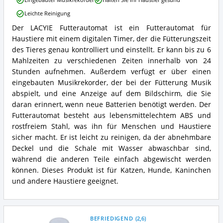
Eingebauter Musikrekorder
Halten Sie Ihr Haustier gesund
Futterautomat
Vorteile:
Leichte Reinigung
Was
Der LACYIE Futterautomat ist ein Futterautomat für
spricht
Lacyie
für
Haustiere mit einem digitalen Timer, der die Fütterungszeit
Automatischer
diesen
Futterautomat
des Tieres genau kontrolliert und einstellt. Er kann bis zu 6
Futterautomat
Zusammenfassung:
Mahlzeiten zu verschiedenen Zeiten innerhalb von 24
für
Was
Stunden aufnehmen. Außerdem verfügt er über einen
Katzen?
bietet
eingebauten Musikrekorder, der bei der Fütterung Musik
dieser
abspielt, und eine Anzeige auf dem Bildschirm, die Sie
Futterautomat
für
daran erinnert, wenn neue Batterien benötigt werden. Der
Katzen?
Futterautomat besteht aus lebensmittelechtem ABS und
rostfreiem Stahl, was ihn für Menschen und Haustiere
sicher macht. Er ist leicht zu reinigen, da der abnehmbare
Deckel und die Schale mit Wasser abwaschbar sind,
während die anderen Teile einfach abgewischt werden
können. Dieses Produkt ist für Katzen, Hunde, Kaninchen
und andere Haustiere geeignet.
BEFRIEDIGEND
(
2,6
)