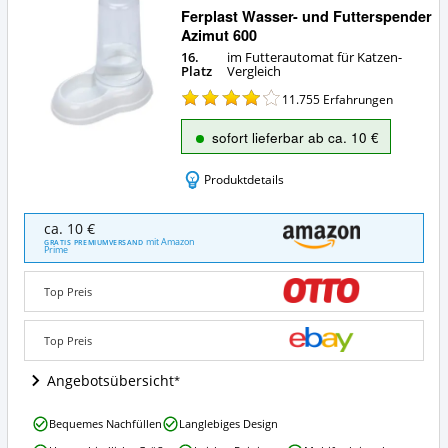
Ferplast Wasser- und Futterspender
Azimut 600
16.
im Futterautomat für Katzen-
Platz
Vergleich
11.755
Erfahrungen
sofort lieferbar ab ca. 10 €
Produktdetails
Ferplast
ca. 10 €
Wasser-
mit Amazon
GRATIS PREMIUMVERSAND
Prime
und
Futterspender
Azimut
Top Preis
600
Angebote:
Top Preis
Wo
ist
Angebotsübersicht
dieser
Futterautomat
für
Ferplast
Bequemes Nachfüllen
Langlebiges Design
Katzen
Wasser-