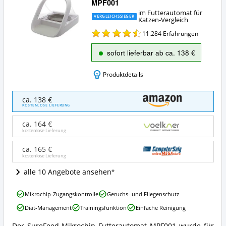
MPF001
im Futterautomat für
VERGLEICHSSIEGER
Katzen-Vergleich
11.284
Erfahrungen
sofort lieferbar ab ca. 138 €
Produktdetails
SureFeed
ca. 138 €
Mikrochip
KOSTENLOSE LIEFERUNG
Futterautomat
MPF001
ca. 164 €
Angebote:
kostenlose Lieferung
Wo
ist
ca. 165 €
kostenlose Lieferung
dieser
Futterautomat
alle 10 Angebote ansehen
für
Katzen
SureFeed
erhältlich?
Mikrochip-Zugangskontrolle
Geruchs- und Fliegenschutz
Mikrochip
Diät-Management
Trainingsfunktion
Einfache Reinigung
Futterautomat
MPF001
Der SureFeed Mikrochip Futterautomat MPF001 wurde für