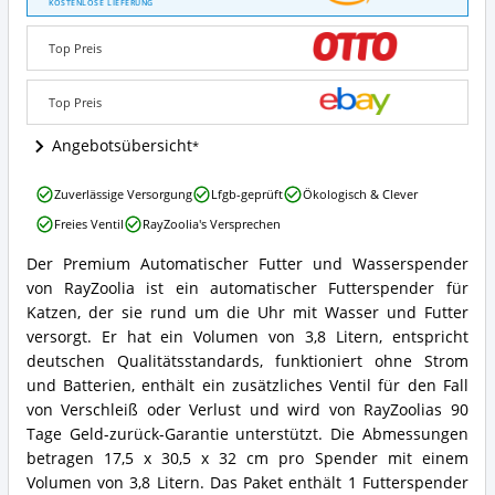
KOSTENLOSE LIEFERUNG
Automatischer
Futter
Top Preis
und
Wasserspender
Angebote:
Top Preis
Wo
ist
Angebotsübersicht
dieser
Futterautomat
RayZoolia
Zuverlässige Versorgung
Lfgb-geprüft
Ökologisch & Clever
für
Premium
Katzen
Freies Ventil
RayZoolia's Versprechen
Automatischer
erhältlich?
Futter
Der Premium Automatischer Futter und Wasserspender
und
RayZoolia
von RayZoolia ist ein automatischer Futterspender für
Wasserspender
Premium
Vorteile:
Automatischer
Katzen, der sie rund um die Uhr mit Wasser und Futter
Was
Futter
versorgt. Er hat ein Volumen von 3,8 Litern, entspricht
spricht
und
deutschen Qualitätsstandards, funktioniert ohne Strom
für
Wasserspender
und Batterien, enthält ein zusätzliches Ventil für den Fall
diesen
Zusammenfassung:
Futterautomat
von Verschleiß oder Verlust und wird von RayZoolias 90
Was
für
bietet
Tage Geld-zurück-Garantie unterstützt. Die Abmessungen
Katzen?
dieser
betragen 17,5 x 30,5 x 32 cm pro Spender mit einem
Futterautomat
Volumen von 3,8 Litern. Das Paket enthält 1 Futterspender
für