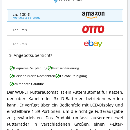
WOPET
ca. 100 €
Futterautomat
KOSTENLOSE LIEFERUNG
Angebote:
Wo
Top Preis
ist
dieser
Futterautomat
Top Preis
für
Katzen
Angebotsübersicht
erhältlich?
WOPET
Bequeme Zeitplanung
Präzise Steuerung
Futterautomat
Personalisierte Nachrichten
Leichte Reinigung
Vorteile:
Was
24 Monate Garantie
spricht
Der WOPET Futterautomat ist ein Futterautomat für Katzen,
für
WOPET
diesen
der über Kabel oder 3x D-Batterien betrieben werden
Futterautomat
Futterautomat
Zusammenfassung:
kann. Er verfügt über ein Bedienfeld mit LCD-Display und
für
Was
einstellbare 1-39 Portionen, um die richtige Futterausgabe
Katzen?
bietet
zu gewährleisten. Das Produkt umfasst außerdem zwei
dieser
Futterräder in verschiedenen Größen, einen 7-Liter-
Futterautomat