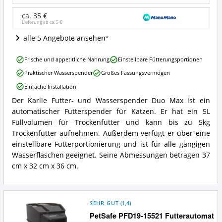
Max
Angebote:
ca. 35 €
Wo
Lieferung ab ca.
5 €
ist
dieser
alle 5 Angebote ansehen
Futterautomat
für
Karlie
Frische und appetitliche Nahrung
Einstellbare Fütterungsportionen
Katzen
Futter-
erhältlich?
Praktischer Wasserspender
Großes Fassungsvermögen
und
Wasserspender
Einfache Installation
Duo
Der Karlie Futter- und Wasserspender Duo Max ist ein
Max
Karlie
Vorteile:
automatischer Futterspender für Katzen. Er hat ein 5L
Futter-
Was
und
Füllvolumen für Trockenfutter und kann bis zu 5kg
spricht
Wasserspender
Trockenfutter aufnehmen. Außerdem verfügt er über eine
für
Duo
einstellbare Futterportionierung und ist für alle gängigen
diesen
Max
Wasserflaschen geeignet. Seine Abmessungen betragen 37
Futterautomat
Zusammenfassung:
für
cm x 32 cm x 36 cm.
Was
Katzen?
bietet
dieser
Futterautomat
für
SEHR GUT
(
1,4
)
Katzen?
PetSafe PFD19-15521 Futterautomat