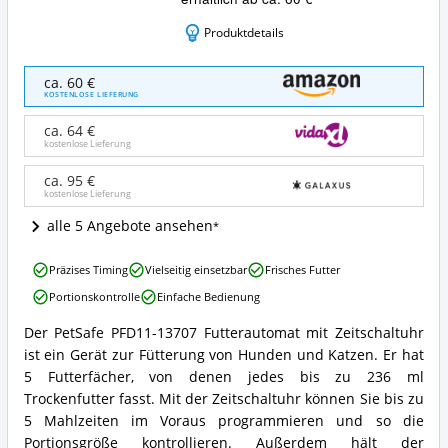
Produktdetails
PetSafe
ca. 60 €
PFD11-
KOSTENLOSE LIEFERUNG
13707
Futterautomat
ca. 64 €
mit
kostenlose Lieferung
Timer
Angebote:
ca. 95 €
kostenlose Lieferung
Wo
ist
alle 5 Angebote ansehen
dieser
Futterautomat
PetSafe
für
Präzises Timing
Vielseitig einsetzbar
Frisches Futter
PFD11-
Katzen
Portionskontrolle
Einfache Bedienung
13707
erhältlich?
Futterautomat
Der PetSafe PFD11-13707 Futterautomat mit Zeitschaltuhr
mit
PetSafe
ist ein Gerät zur Fütterung von Hunden und Katzen. Er hat
Timer
PFD11-
Vorteile:
13707
5 Futterfächer, von denen jedes bis zu 236 ml
Was
Futterautomat
Trockenfutter fasst. Mit der Zeitschaltuhr können Sie bis zu
spricht
mit
5 Mahlzeiten im Voraus programmieren und so die
für
Timer
Portionsgröße kontrollieren. Außerdem hält der
diesen