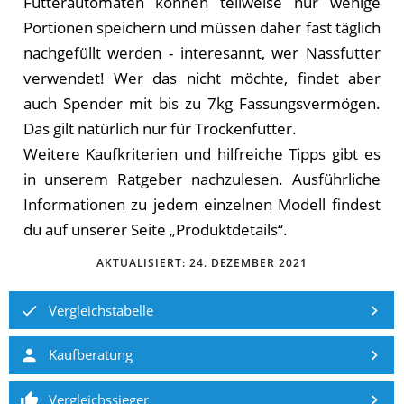
Futterautomaten können teilweise nur wenige
Portionen speichern und müssen daher fast täglich
nachgefüllt werden - interesannt, wer Nassfutter
verwendet! Wer das nicht möchte, findet aber
auch Spender mit bis zu 7kg Fassungsvermögen.
Das gilt natürlich nur für Trockenfutter.
Weitere Kaufkriterien und hilfreiche Tipps gibt es
in unserem Ratgeber nachzulesen. Aus­führ­li­che
In­for­ma­tio­nen zu je­dem ein­zel­nen Mo­dell fin­dest
du auf un­se­rer Sei­te „Pro­dukt­de­tails“.
AKTUALISIERT:
24. DEZEMBER 2021
Vergleichstabelle
Kaufberatung
Vergleichssieger