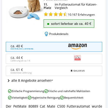
11.
im Futterautomat für Katzen-
Platz
Vergleich
10.167
Erfahrungen
sofort lieferbar ab ca. 40 €
Produktdetails
PetMate
ca. 40 €
80889
KOSTENLOSE LIEFERUNG
Cat
Mate
ca. 44 €
C500
Lieferung ab ca.
1 €
Futterautomat
Angebote:
ca. 61 €
kostenlose Lieferung
Wo
ist
alle 8 Angebote ansehen
dieser
Futterautomat
PetMate
für
Einfache Programmierung
Frische und nahrhafte Mahlzeiten
80889
Katzen
Vielseitigkeit
Hygienische Reinigung
Bequemlichkeit
Cat
erhältlich?
Mate
Der PetMate 80889 Cat Mate C500 Futterautomat wurde
C500