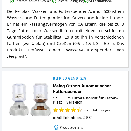
Unterschiedliche Größen
Leichte Reinigung
Multifunktional
erhältlich?
und
Futterspender
Der Ferplast Wasser- und Futterspender Azimut 600 ist ein
Azimut
Ferplast
Wasser- und Futterspender für Katzen und kleine Hunde.
600
Wasser-
Vorteile:
und
Er hat ein Fassungsvermögen von 0,6 Litern, die bis zu 3
Was
Futterspender
Tage Futter oder Wasser liefern, mit einem rutschfesten
spricht
Azimut
Gummiboden für Stabilität. Es gibt ihn in verschiedenen
für
600
Farben (weiß, blau) und Größen (0,6 l, 1,5 l, 3 l, 5,5 l). Das
diesen
Zusammenfassung:
Futterautomat
Produkt umfasst einen Wasser-/Futterspender von
Was
für
bietet
„Ferplast“.
Katzen?
dieser
Futterautomat
für
Katzen?
BEFRIEDIGEND
(
2,7
)
Meleg Otthon Automatischer
Futterspender
17.
im Futterautomat für Katzen-
Platz
Vergleich
382
Erfahrungen
erhältlich ab ca. 29 €
Produktdetails