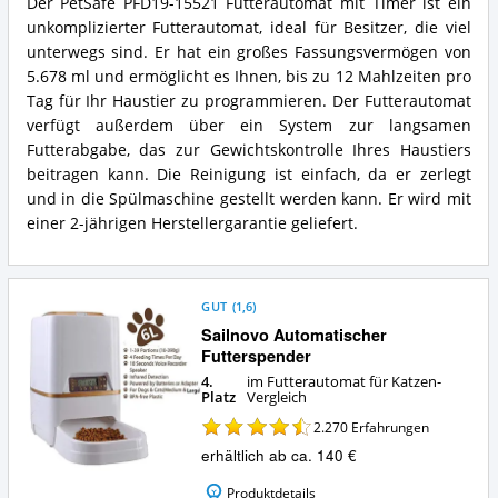
Der PetSafe PFD19-15521 Futterautomat mit Timer ist ein
mit
PetSafe
unkomplizierter Futterautomat, ideal für Besitzer, die viel
Timer
PFD19-
Vorteile:
15521
unterwegs sind. Er hat ein großes Fassungsvermögen von
Was
Futterautomat
5.678 ml und ermöglicht es Ihnen, bis zu 12 Mahlzeiten pro
spricht
mit
Tag für Ihr Haustier zu programmieren. Der Futterautomat
für
Timer
verfügt außerdem über ein System zur langsamen
diesen
Zusammenfassung:
Futterautomat
Futterabgabe, das zur Gewichtskontrolle Ihres Haustiers
Was
für
bietet
beitragen kann. Die Reinigung ist einfach, da er zerlegt
Katzen?
dieser
und in die Spülmaschine gestellt werden kann. Er wird mit
Futterautomat
einer 2-jährigen Herstellergarantie geliefert.
für
Katzen?
GUT
(
1,6
)
Sailnovo Automatischer
Futterspender
4.
im Futterautomat für Katzen-
Platz
Vergleich
2.270
Erfahrungen
erhältlich ab ca. 140 €
Produktdetails