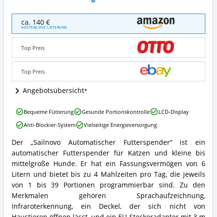
Sailnovo
ca. 140 €
Automatischer
KOSTENLOSE LIEFERUNG
Futterspender
Angebote:
Top Preis
Wo
ist
dieser
Top Preis
Futterautomat
für
Angebotsübersicht
Katzen
erhältlich?
Sailnovo
Bequeme Fütterung
Gesunde Portionskontrolle
LCD-Display
Automatischer
Anti-Blockier-System
Vielseitige Energieversorgung
Futterspender
Vorteile:
Der „Sailnovo Automatischer Futterspender“ ist ein
Was
Sailnovo
automatischer Futterspender für Katzen und kleine bis
spricht
Automatischer
für
Futterspender
mittelgroße Hunde. Er hat ein Fassungsvermögen von 6
diesen
Zusammenfassung:
Litern und bietet bis zu 4 Mahlzeiten pro Tag, die jeweils
Futterautomat
Was
von 1 bis 39 Portionen programmierbar sind. Zu den
für
bietet
Merkmalen gehören Sprachaufzeichnung,
Katzen?
dieser
Infraroterkennung, ein Deckel, der sich nicht von
Futterautomat
für