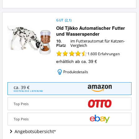
GUT
(
2,1
)
Old Tjikko Automatischer Futter
und Wasserspender
10.
im Futterautomat für Katzen-
Platz
Vergleich
1.600
Erfahrungen
erhältlich ab ca. 39 €
Produktdetails
Old
ca. 39 €
Tjikko
KOSTENLOSE LIEFERUNG
Automatischer
Futter
Top Preis
und
Wasserspender
Angebote:
Top Preis
Wo
ist
Angebotsübersicht
dieser