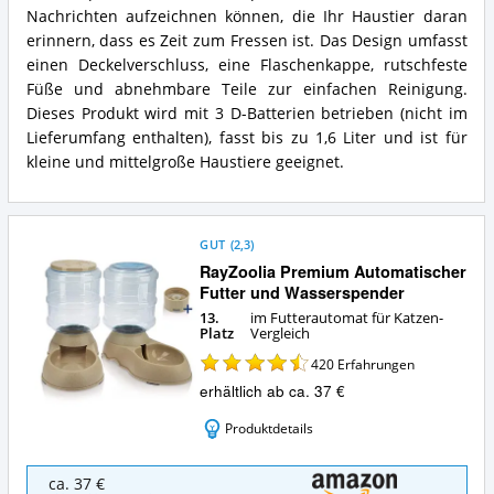
Katzen?
dieser
Nachrichten aufzeichnen können, die Ihr Haustier daran
Futterautomat
erinnern, dass es Zeit zum Fressen ist. Das Design umfasst
für
einen Deckelverschluss, eine Flaschenkappe, rutschfeste
Katzen?
Füße und abnehmbare Teile zur einfachen Reinigung.
Dieses Produkt wird mit 3 D-Batterien betrieben (nicht im
Lieferumfang enthalten), fasst bis zu 1,6 Liter und ist für
kleine und mittelgroße Haustiere geeignet.
GUT
(
2,3
)
RayZoolia Premium Automatischer
Futter und Wasserspender
13.
im Futterautomat für Katzen-
Platz
Vergleich
420
Erfahrungen
erhältlich ab ca. 37 €
Produktdetails
RayZoolia
ca. 37 €
Premium