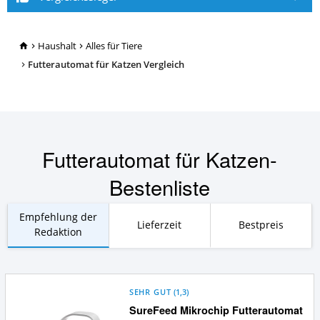
TopRatgeber24.de
Haushalt
Alles für Tiere
Futterautomat für Katzen Vergleich
Futterautomat für Katzen-
Bestenliste
Empfehlung der
Lieferzeit
Bestpreis
Redaktion
SEHR GUT
(
1,3
)
SureFeed Mikrochip Futterautomat