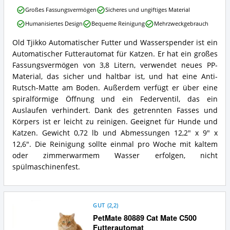
Futterautomat
Old
Großes Fassungsvermögen
Sicheres und ungiftiges Material
für
Tjikko
Katzen
Humanisiertes Design
Bequeme Reinigung
Mehrzweckgebrauch
Automatischer
erhältlich?
Futter
Old Tjikko Automatischer Futter und Wasserspender ist ein
und
Old
Automatischer Futterautomat für Katzen. Er hat ein großes
Wasserspender
Tjikko
Vorteile:
Automatischer
Fassungsvermögen von 3,8 Litern, verwendet neues PP-
Was
Futter
Material, das sicher und haltbar ist, und hat eine Anti-
spricht
und
Rutsch-Matte am Boden. Außerdem verfügt er über eine
für
Wasserspender
spiralförmige Öffnung und ein Federventil, das ein
diesen
Zusammenfassung:
Futterautomat
Auslaufen verhindert. Dank des getrennten Fasses und
Was
für
bietet
Körpers ist er leicht zu reinigen. Geeignet für Hunde und
Katzen?
dieser
Katzen. Gewicht 0,72 lb und Abmessungen 12,2" x 9" x
Futterautomat
12,6". Die Reinigung sollte einmal pro Woche mit kaltem
für
oder zimmerwarmem Wasser erfolgen, nicht
Katzen?
spülmaschinenfest.
GUT
(
2,2
)
PetMate 80889 Cat Mate C500
Futterautomat