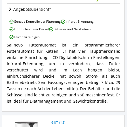
für
Katzen
Angebotsübersicht
erhältlich?
Sailnovo
Genaue Kontrolle der Fütterung
Infrarot-Erkennung
Futterautomat
Einbruchsicherer Deckel
Batterie- und Netzbetrieb
Vorteile:
Was
Leicht zu reinigen
spricht
Sailnovo Futterautomat ist ein programmierbarer
für
Sailnovo
diesen
Futterautomat für Katzen. Er hat vier Hauptmerkmale:
Futterautomat
Futterautomat
Zusammenfassung:
einfache Einrichtung, LCD-Digitalbildschirm-Einstellungen,
für
Was
Infrarot-Erkennung, um zu verhindern, dass Futter
Katzen?
bietet
verschüttet wird und im Loch hängen bleibt,
dieser
einbruchsicherer Deckel, hat sowohl Strom- als auch
Futterautomat
Batteriebetrieb. Sein Fassungsvermögen beträgt 7 l/ ca. 29
für
Katzen?
Tassen (je nach Art der Lebensmittel). Der Behälter und die
Schüssel sind leicht zu reinigen und spülmaschinenfest. Er
ist ideal für Diätmanagement und Gewichtskontrolle.
GUT
(
1,8
)