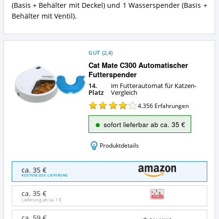
(Basis + Behälter mit Deckel) und 1 Wasserspender (Basis +
Katzen?
Behälter mit Ventil).
GUT
(
2,4
)
Cat Mate C300 Automatischer
Futterspender
14.
im Futterautomat für Katzen-
Platz
Vergleich
4.356
Erfahrungen
sofort lieferbar ab ca. 35 €
Produktdetails
Cat
ca. 35 €
Mate
KOSTENLOSE LIEFERUNG
C300
Automatischer
ca. 35 €
Futterspender
Lieferung ab ca.
1 €
Angebote:
Wo
ca. 59 €