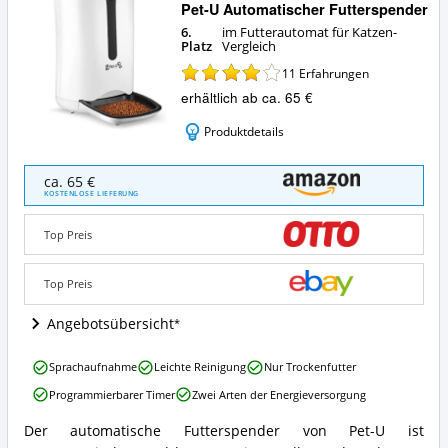
Pet-U Automatischer Futterspender
6.
im Futterautomat für Katzen-
Platz
Vergleich
11
Erfahrungen
erhältlich ab ca. 65 €
Produktdetails
Pet-
ca. 65 €
U
KOSTENLOSE LIEFERUNG
Automatischer
Futterspender
Top Preis
Angebote:
Wo
ist
Top Preis
dieser
Futterautomat
Angebotsübersicht
für
Katzen
Pet-
Sprachaufnahme
Leichte Reinigung
Nur Trockenfutter
erhältlich?
U
Programmierbarer Timer
Zwei Arten der Energieversorgung
Automatischer
Futterspender
Der automatische Futterspender von Pet-U ist
Vorteile:
Pet-