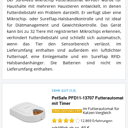
Vorteile:
SureFeed
Haushalte mit mehreren Haustieren entwickelt, in denen
Was
Mikrochip
spricht
Futterautomat
Futterdiebstahl ein Problem darstellt. Er verfügt über eine
für
MPF001
Mikrochip- oder SureFlap-Halsbandkontrolle und ist ideal
diesen
Zusammenfassung:
für Diätmanagement und Gewichtskontrolle. Das Gerät
Futterautomat
Was
kann bis zu 32 Tiere mit registrierten Mikrochips erkennen,
für
bietet
Katzen?
verhindert Futterdiebstahl und schließt sich automatisch,
dieser
Futterautomat
wenn das Tier den Sensorbereich verlässt. Im
für
Lieferumfang enthalten sind außerdem ein luftdichter
Katzen?
Futternapf, eine Einlegematte und ein SureFlap RFID-
Halsbandanhänger. Die Batterien sind nicht im
Lieferumfang enthalten.
SEHR GUT
(
1,5
)
PetSafe PFD11-13707 Futterautomat
mit Timer
im Futterautomat für
PREIS-LEISTUNGS-TIPP
Katzen-Vergleich
12.869
Erfahrungen
erhältlich ab ca. 60 €