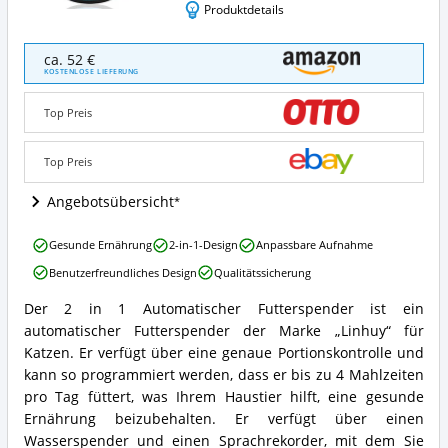
Produktdetails
2
ca. 52 €
in
KOSTENLOSE LIEFERUNG
1
Automatischer
Top Preis
Futterspender
Angebote:
Wo
Top Preis
ist
dieser
Angebotsübersicht
Futterautomat
für
2
Gesunde Ernährung
2-in-1-Design
Anpassbare Aufnahme
Katzen
in
erhältlich?
Benutzerfreundliches Design
Qualitätssicherung
1
Automatischer
Der 2 in 1 Automatischer Futterspender ist ein
Futterspender
2
automatischer Futterspender der Marke „Linhuy“ für
Vorteile:
in
Was
1
Katzen. Er verfügt über eine genaue Portionskontrolle und
spricht
Automatischer
kann so programmiert werden, dass er bis zu 4 Mahlzeiten
für
Futterspender
pro Tag füttert, was Ihrem Haustier hilft, eine gesunde
diesen
Zusammenfassung:
Ernährung beizubehalten. Er verfügt über einen
Futterautomat
Was
für
Wasserspender und einen Sprachrekorder, mit dem Sie
bietet