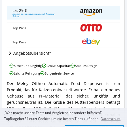
Meleg
ca. 29 €
Otthon
mit Amazon
GRATIS PREMIUMVERSAND
Prime
Automatischer
Futterspender
Angebote:
Top Preis
Wo
ist
Top Preis
dieser
Futterautomat
Angebotsübersicht
für
Katzen
erhältlich?
Meleg
Sicher und ungiftig
Große Kapazität
Stabiles Design
Otthon
Leichte Reinigung
Sorgenfreier Service
Automatischer
Futterspender
Der Meleg Otthon Automatic Food Dispenser ist ein
Vorteile:
Meleg
Produkt, das für Katzen entwickelt wurde. Er hat ein neues
Was
Otthon
spricht
Automatischer
Gehäuse aus PP-Material, das sicher, ungiftig und
für
Futterspender
geruchsneutral ist. Die Größe des Futterspenders beträgt
diesen
Zusammenfassung:
12,2 × 9 × 12,6 Zoll (31 × 21 × 32 cm) mit einem
Futterautomat
Was
„Was macht unsere Tests und Vergleiche besonders hilfreich?“
Fassungsvermögen von 3,8 Litern. Zu den Merkmalen
für
bietet
TopRatgeber24 nutzt Cookies um die besten Tipps zu finden.
Datenschutz
Katzen?
gehören: rutschfeste Gummistreifen an der Unterseite,
dieser
Futterautomat