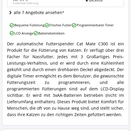
kostenlose Lieferung
ist
dieser
alle 7 Angebote ansehen
Futterautomat
für
Cat
Katzen
Bequeme Fütterung
Frisches Futter
Programmierbarer Timer
Mate
erhältlich?
LCD-Anzeige
Batteriebetrieben
C300
Automatischer
Der automatische Futterspender Cat Mate C300 ist ein
Futterspender
Cat
Produkt für die Fütterung von Katzen. Er verfügt über drei
Vorteile:
Mate
Was
C300
Fächer für Nassfutter, jedes mit 3 Großartiges Preis-
spricht
Automatischer
Leistungs-Verhältnis, und er wird durch eine Kühleinheit
für
Futterspender
gekühlt und durch einen drehbaren Deckel abgedeckt. Der
diesen
Zusammenfassung:
digitale Timer ermöglicht es dem Benutzer, die gewünschte
Futterautomat
Was
für
Fütterungszeit zu programmieren, und alle
bietet
Katzen?
dieser
programmierten Fütterungen sind auf dem LCD-Display
Futterautomat
sichtbar. Er wird mit 3xAA-Batterien betrieben (nicht im
für
Lieferumfang enthalten). Dieses Produkt bietet Komfort für
Katzen?
Menschen, die oft von zu Hause weg sind, und stellt sicher,
dass ihre Katzen zu den richtigen Zeiten gefüttert werden.