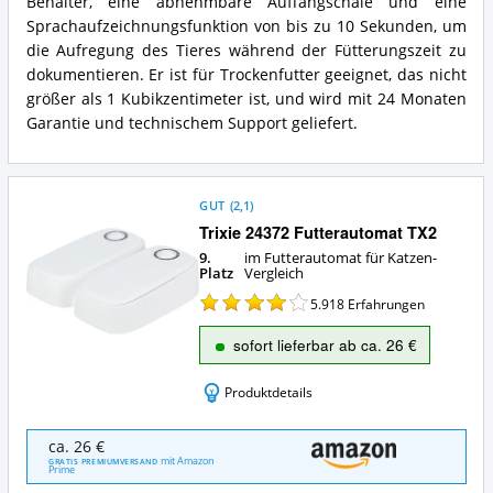
Behälter, eine abnehmbare Auffangschale und eine
für
Katzen?
Sprachaufzeichnungsfunktion von bis zu 10 Sekunden, um
die Aufregung des Tieres während der Fütterungszeit zu
dokumentieren. Er ist für Trockenfutter geeignet, das nicht
größer als 1 Kubikzentimeter ist, und wird mit 24 Monaten
Garantie und technischem Support geliefert.
GUT
(
2,1
)
Trixie 24372 Futterautomat TX2
9.
im Futterautomat für Katzen-
Platz
Vergleich
5.918
Erfahrungen
sofort lieferbar ab ca. 26 €
Produktdetails
Trixie
ca. 26 €
24372
mit Amazon
GRATIS PREMIUMVERSAND
Prime
Futterautomat