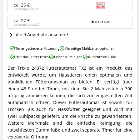
TX2
ca. 26 €
Angebote:
Lieferung ab ca.
3 €
Wo
ist
ca. 27 €
dieser
Lieferung ab ca.
3 €
Futterautomat
für
alle 9 Angebote ansehen
Katzen
erhältlich?
Trixie
Timer-gesteuerte Fütterung
Vielseitige Mahlzeitenoptionen
24372
Hält das Futter frisch
Leicht zu reinigen
Rutschfeste Füße
Futterautomat
TX2
Der Trixie 24372 Futterautomat TX2 ist ein Produkt, das
Vorteile:
Trixie
entwickelt wurde, um Haustieren einen optimalen und
Was
24372
spricht
Futterautomat
pünktlichen Fütterungsplan zu bieten. Er verfügt über
für
TX2
einen 48-Stunden-Timer, mit dem Sie 2 Mahlzeiten à 300
diesen
Zusammenfassung:
ml programmieren können, die sich zur eingestellten Zeit
Futterautomat
Was
automatisch öffnen. Dieser Futterautomat ist sowohl für
für
bietet
Katzen?
Trocken- als auch für Nassfutter geeignet und wird mit
dieser
Futterautomat
zwei Kühlpacks geliefert, um die Frische zu gewährleisten.
für
Weitere Merkmale sind die einfache Reinigung, die
Katzen?
rutschfesten Gummifüße und zwei separate Timer für eine
verzögerte Öffnung.