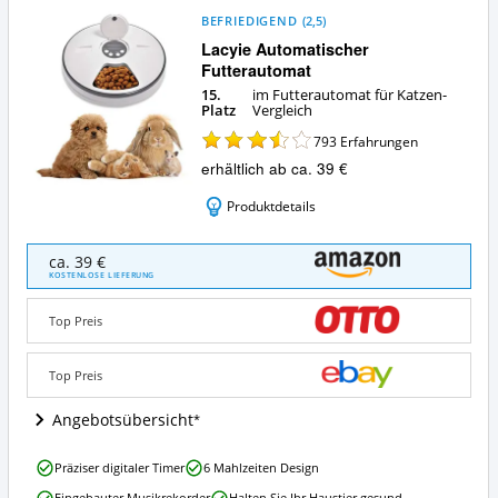
BEFRIEDIGEND
(
2,5
)
Lacyie Automatischer
Futterautomat
15.
im Futterautomat für Katzen-
Platz
Vergleich
793
Erfahrungen
erhältlich ab ca. 39 €
Produktdetails
Lacyie
ca. 39 €
Automatischer
KOSTENLOSE LIEFERUNG
Futterautomat
Angebote:
Top Preis
Wo
ist
dieser
Top Preis
Futterautomat
für
Angebotsübersicht
Katzen
erhältlich?
Lacyie
Präziser digitaler Timer
6 Mahlzeiten Design
Automatischer