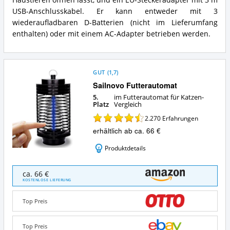
Haustieren öffnen lässt, und ein EU-Steckeradapter mit 3 m
Katzen?
USB-Anschlusskabel. Er kann entweder mit 3
wiederaufladbaren D-Batterien (nicht im Lieferumfang
enthalten) oder mit einem AC-Adapter betrieben werden.
GUT
(
1,7
)
Sailnovo Futterautomat
5.
im Futterautomat für Katzen-
Platz
Vergleich
2.270
Erfahrungen
erhältlich ab ca. 66 €
Produktdetails
Sailnovo
ca. 66 €
Futterautomat
KOSTENLOSE LIEFERUNG
Angebote:
Wo
Top Preis
ist
dieser
Futterautomat
Top Preis