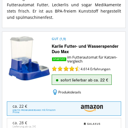
Zusammenfassung:
Futterautomat
Futterautomat Futter, Leckerlis und sogar Medikamente
Was
für
bietet
stets frisch. Er ist aus BPA-freiem Kunststoff hergestellt
Katzen?
dieser
und spülmaschinenfest.
Futterautomat
für
Katzen?
GUT
(
1,9
)
Karlie Futter- und Wasserspender
Duo Max
im Futterautomat für Katzen-
SPARTIPP
Vergleich
4.614
Erfahrungen
sofort lieferbar ab ca. 22 €
Produktdetails
Karlie
ca. 22 €
Futter-
mit Amazon
GRATIS PREMIUMVERSAND
Prime
und
Wasserspender
ca. 28 €
Duo
Lieferung ab ca.
3 €