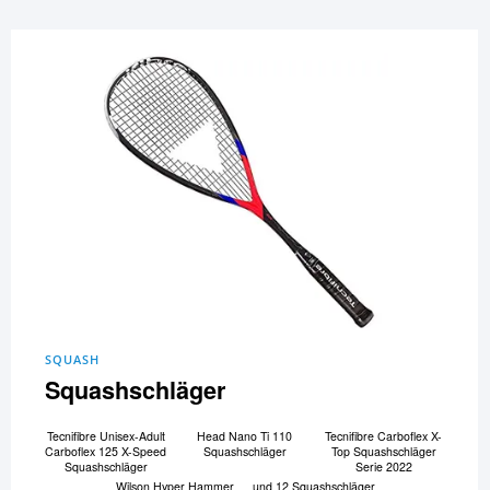
SQUASH
Squashschläger
Tecnifibre Unisex-Adult
Head Nano Ti 110
Tecnifibre Carboflex X-
Carboflex 125 X-Speed
Squashschläger
Top Squashschläger
Squashschläger
Serie 2022
Wilson Hyper Hammer
und 12 Squashschläger