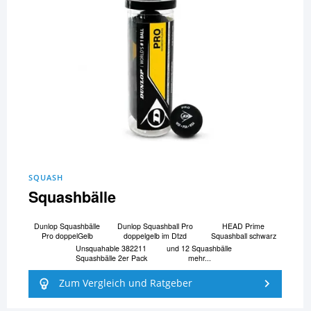
SQUASH
Squashbälle
Dunlop Squashbälle
Dunlop Squashball Pro
HEAD Prime
Pro doppelGelb
doppelgelb im Dtzd
Squashball schwarz
Unsquahable 382211
und 12 Squashbälle
Squashbälle 2er Pack
mehr...
Zum Vergleich und Ratgeber