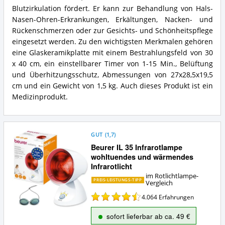
Was
50
Blutzirkulation fördert. Er kann zur Behandlung von Hals-
spricht
Infrarot-
Nasen-Ohren-Erkrankungen, Erkältungen, Nacken- und
für
Wärmestrahler
Rückenschmerzen oder zur Gesichts- und Schönheitspflege
diese
Zusammenfassung:
eingesetzt werden. Zu den wichtigsten Merkmalen gehören
Rotlichtlampe?
Was
eine Glaskeramikplatte mit einem Bestrahlungsfeld von 30
bietet
diese
x 40 cm, ein einstellbarer Timer von 1-15 Min., Belüftung
Rotlichtlampe?
und Überhitzungsschutz, Abmessungen von 27x28,5x19,5
cm und ein Gewicht von 1,5 kg. Auch dieses Produkt ist ein
Medizinprodukt.
GUT
(
1,7
)
Beurer IL 35 Infrarotlampe
wohltuendes und wärmendes
Infrarotlicht
im Rotlichtlampe-
PREIS-LEISTUNGS-TIPP
Vergleich
4.064
Erfahrungen
sofort lieferbar ab ca. 49 €