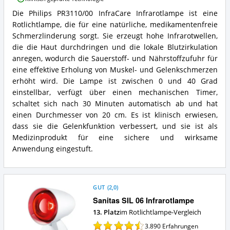
Vorteile:
Die Philips PR3110/00 InfraCare Infrarotlampe ist eine
Was
Philips
spricht
Rotlichtlampe, die für eine natürliche, medikamentenfreie
PR3110/00
für
InfraCare
Schmerzlinderung sorgt. Sie erzeugt hohe Infrarotwellen,
diese
Infrarotlampe
die die Haut durchdringen und die lokale Blutzirkulation
Rotlichtlampe?
Zusammenfassung:
anregen, wodurch die Sauerstoff- und Nährstoffzufuhr für
Was
eine effektive Erholung von Muskel- und Gelenkschmerzen
bietet
erhöht wird. Die Lampe ist zwischen 0 und 40 Grad
diese
Rotlichtlampe?
einstellbar, verfügt über einen mechanischen Timer,
schaltet sich nach 30 Minuten automatisch ab und hat
einen Durchmesser von 20 cm. Es ist klinisch erwiesen,
dass sie die Gelenkfunktion verbessert, und sie ist als
Medizinprodukt für eine sichere und wirksame
Anwendung eingestuft.
GUT
(
2,0
)
Sanitas SIL 06 Infrarotlampe
13. Platz
im Rotlichtlampe-Vergleich
3.890
Erfahrungen