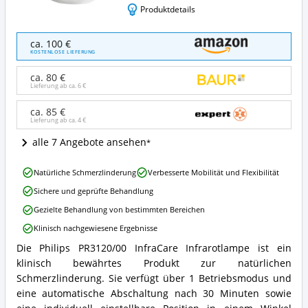
Produktdetails
Philips
ca. 100 €
PR3120/00
KOSTENLOSE LIEFERUNG
InfraCare
Infrarotlampe
ca. 80 €
Angebote:
Lieferung ab ca.
6 €
Wo
ist
ca. 85 €
Lieferung ab ca.
4 €
diese
Rotlichtlampe
alle 7 Angebote ansehen
erhältlich?
Philips
Natürliche Schmerzlinderung
Verbesserte Mobilität und Flexibilität
PR3120/00
Sichere und geprüfte Behandlung
InfraCare
Infrarotlampe
Gezielte Behandlung von bestimmten Bereichen
Vorteile:
Klinisch nachgewiesene Ergebnisse
Was
spricht
Die Philips PR3120/00 InfraCare Infrarotlampe ist ein
Philips
für
klinisch bewährtes Produkt zur natürlichen
PR3120/00
diese
InfraCare
Schmerzlinderung. Sie verfügt über 1 Betriebsmodus und
Rotlichtlampe?
Infrarotlampe
eine automatische Abschaltung nach 30 Minuten sowie
Zusammenfassung: