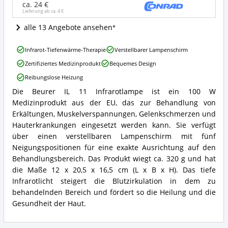
ist
ca. 24 €
Lieferung ab ca.
4 €
diese
Rotlichtlampe
alle 13 Angebote ansehen
erhältlich?
Beurer
Infrarot-Tiefenwärme-Therapie
Verstellbarer Lampenschirm
IL
Zertifiziertes Medizinprodukt
Bequemes Design
11
Infrarotlampe
Reibungslose Heizung
Vorteile:
Die Beurer IL 11 Infrarotlampe ist ein 100 W
Was
Beurer
spricht
Medizinprodukt aus der EU, das zur Behandlung von
IL
für
11
Erkältungen, Muskelverspannungen, Gelenkschmerzen und
diese
Infrarotlampe
Hauterkrankungen eingesetzt werden kann. Sie verfügt
Rotlichtlampe?
Zusammenfassung:
über einen verstellbaren Lampenschirm mit fünf
Was
Neigungspositionen für eine exakte Ausrichtung auf den
bietet
Behandlungsbereich. Das Produkt wiegt ca. 320 g und hat
diese
Rotlichtlampe?
die Maße 12 x 20,5 x 16,5 cm (L x B x H). Das tiefe
Infrarotlicht steigert die Blutzirkulation in dem zu
behandelnden Bereich und fördert so die Heilung und die
Gesundheit der Haut.