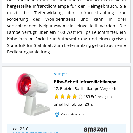
Efbe-
Was
hergestellte Infrarotlichtlampe für den Heimgebrauch. Sie
Schott
spricht
Infrarotlichtlampe
nutzt die Tiefenwirkung der Infrarotstrahlung zur
für
Zusammenfassung:
diese
Förderung des Wohlbefindens und kann in drei
Was
Rotlichtlampe?
verschiedenen Neigungswinkeln eingestellt werden. Die
bietet
Lampe verfügt über ein 100-Watt-Philips-Leuchtmittel, ein
diese
Kabelfach im Sockel zur Aufbewahrung und einen großen
Rotlichtlampe?
Standfuß für Stabilität. Zum Lieferumfang gehört auch eine
Bedienungsanleitung.
GUT
(
2,4
)
Efbe-Schott Infrarotlichtlampe
17. Platz
im Rotlichtlampe-Vergleich
185
Erfahrungen
erhältlich ab ca. 23 €
Produktdetails
Efbe-
ca. 23 €
Schott
mit Amazon
GRATIS PREMIUMVERSAND