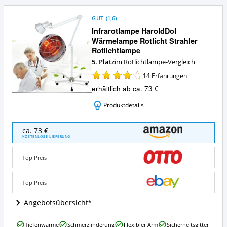
GUT
(
1,6
)
Infrarotlampe HaroldDol
Wärmelampe Rotlicht Strahler
Rotlichtlampe
5. Platz
im Rotlichtlampe-Vergleich
14
Erfahrungen
erhältlich ab ca. 73 €
Produktdetails
Infrarotlampe
ca. 73 €
HaroldDol
KOSTENLOSE LIEFERUNG
Wärmelampe
Rotlicht
Top Preis
Strahler
Rotlichtlampe
Angebote:
Top Preis
Wo
ist
Angebotsübersicht
diese
Rotlichtlampe
Infrarotlampe
Tiefenwärme
Schmerzlinderung
Flexibler Arm
Sicherheitsgitter
erhältlich?