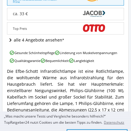
Prime
Infrarotlichtlampe
Angebote:
ca. 33 €
Wo
ist
diese
Top Preis
Rotlichtlampe
erhältlich?
alle 4 Angebote ansehen
Efbe-
Gesunde Schönheitspflege
Linderung von Muskelverspannungen
Schott
Qualitätsgarantie
Bequemlichkeit
Langlebigkeit
Infrarotlichtlampe
Vorteile:
Die Efbe-Schott Infrarotlichtlampe ist eine Rotlichtlampe,
Was
Efbe-
die wohltuende Wärme aus Infrarotstrahlung für den
spricht
Schott
für
Infrarotlichtlampe
Hausgebrauch liefert. Sie hat vier Hauptmerkmale:
diese
Zusammenfassung:
einstellbarer Neigungswinkel, Philips-Glühbirne (100 W),
Rotlichtlampe?
Was
Kabelfach im Sockel und großer Sockel für Stabilität. Zum
bietet
Lieferumfang gehören die Lampe, 1 Philips-Glühbirne, eine
diese
Bedienungsanleitung, die Abmessungen (22,5 x 17 x 12 cm)
Rotlichtlampe?
und die Farbe (Weiß).
„Was macht unsere Tests und Vergleiche besonders hilfreich?“
TopRatgeber24 nutzt Cookies um die besten Tipps zu finden.
Datenschutz