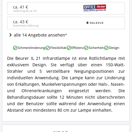
21
Infrarotlampe
ca. 41 €
Angebote:
Lieferung ab ca.
6 €
Wo
ist
ca. 43 €
kostenlose Lieferung
diese
Rotlichtlampe
alle 14 Angebote ansehen
erhältlich?
Beurer
Schmerzlinderung
Flexibilität
Effizienz
Sicherheit
Design
IL
21
Die Beurer IL 21 Infrarotlampe ist eine Rotlichtlampe mit
Beurer
Infrarotlampe
exklusivem Design. Sie verfügt über einen 150-Watt-
IL
Vorteile:
21
Strahler und 5 verstellbare Neigungspositionen zur
Was
Infrarotlampe
individuellen Anwendung. Die Lampe kann zur Linderung
spricht
Zusammenfassung:
für
von Erkältungen, Muskelverspannungen oder Hals-, Nasen-
Was
diese
und Ohrenerkrankungen eingesetzt werden. Die
bietet
Rotlichtlampe?
Behandlungsdauer sollte 12 Minuten nicht überschreiten
diese
Rotlichtlampe?
und der Benutzer sollte während der Anwendung einen
Abstand von mindestens 80 cm zur Lampe einhalten.