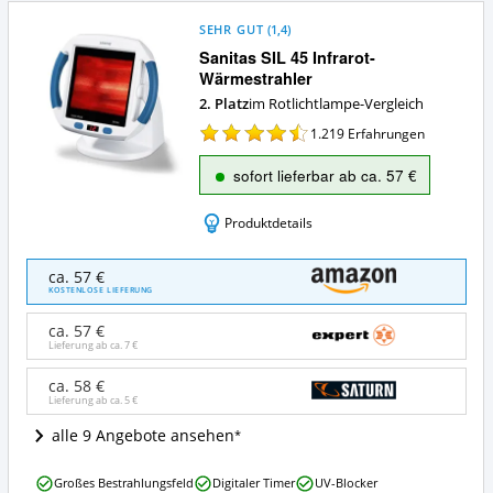
SEHR GUT
(
1,4
)
Sanitas SIL 45 Infrarot-
Wärmestrahler
2. Platz
im Rotlichtlampe-Vergleich
1.219
Erfahrungen
sofort lieferbar ab ca. 57 €
Produktdetails
Sanitas
ca. 57 €
SIL
KOSTENLOSE LIEFERUNG
45
Infrarot-
ca. 57 €
Wärmestrahler
Lieferung ab ca.
7 €
Angebote:
Wo
ca. 58 €
Lieferung ab ca.
5 €
ist
diese
alle 9 Angebote ansehen
Rotlichtlampe
erhältlich?
Sanitas
Großes Bestrahlungsfeld
Digitaler Timer
UV-Blocker