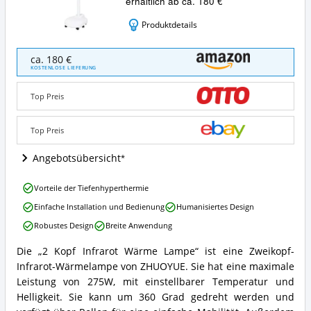
erhältlich ab ca. 180 €
Produktdetails
2
ca. 180 €
Kopf
KOSTENLOSE LIEFERUNG
Infrarot
Wärme
Top Preis
Lampe
Angebote:
Wo
Top Preis
ist
diese
Angebotsübersicht
Rotlichtlampe
erhältlich?
2
Vorteile der Tiefenhyperthermie
Kopf
Einfache Installation und Bedienung
Humanisiertes Design
Infrarot
Wärme
Robustes Design
Breite Anwendung
Lampe
Vorteile:
Die „2 Kopf Infrarot Wärme Lampe“ ist eine Zweikopf-
2
Was
Infrarot-Wärmelampe von ZHUOYUE. Sie hat eine maximale
Kopf
spricht
Infrarot
Leistung von 275W, mit einstellbarer Temperatur und
für
Wärme
Helligkeit. Sie kann um 360 Grad gedreht werden und
diese
Lampe
Rotlichtlampe?