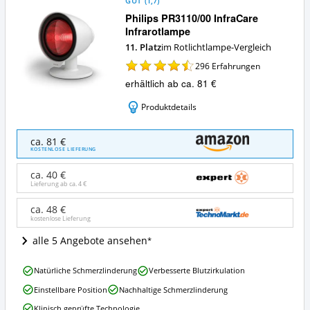
GUT
(
1,7
)
Philips PR3110/00 InfraCare
Infrarotlampe
11. Platz
im Rotlichtlampe-Vergleich
296
Erfahrungen
erhältlich ab ca. 81 €
Produktdetails
Philips
ca. 81 €
PR3110/00
KOSTENLOSE LIEFERUNG
InfraCare
Infrarotlampe
ca. 40 €
Angebote:
Lieferung ab ca.
4 €
Wo
ist
ca. 48 €
kostenlose Lieferung
diese
Rotlichtlampe
alle 5 Angebote ansehen
erhältlich?
Philips
Natürliche Schmerzlinderung
Verbesserte Blutzirkulation
PR3110/00
Einstellbare Position
Nachhaltige Schmerzlinderung
InfraCare
Infrarotlampe
Klinisch geprüfte Technologie