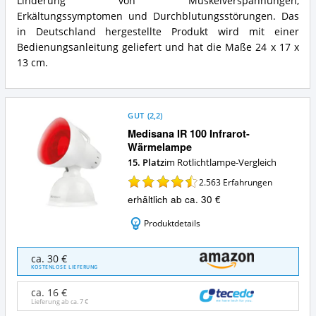
Linderung von Muskelverspannungen,
Erkältungssymptomen und Durchblutungsstörungen. Das
in Deutschland hergestellte Produkt wird mit einer
Bedienungsanleitung geliefert und hat die Maße 24 x 17 x
13 cm.
GUT
(
2,2
)
Medisana IR 100 Infrarot-
Wärmelampe
15. Platz
im Rotlichtlampe-Vergleich
2.563
Erfahrungen
erhältlich ab ca. 30 €
Produktdetails
Medisana
ca. 30 €
IR
KOSTENLOSE LIEFERUNG
100
Infrarot-
ca. 16 €
Wärmelampe
Lieferung ab ca.
7 €
Angebote: