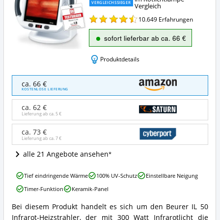
VERGLEICHSSIEGER
Vergleich
10.649
Erfahrungen
sofort lieferbar ab ca. 66 €
Produktdetails
Beurer
ca. 66 €
IL
KOSTENLOSE LIEFERUNG
50
Infrarot-
ca. 62 €
Wärmestrahler
Lieferung ab ca.
5 €
Angebote:
Wo
ca. 73 €
Lieferung ab ca.
7 €
ist
diese
alle 21 Angebote ansehen
Rotlichtlampe
erhältlich?
Beurer
Tief eindringende Wärme
100% UV-Schutz
Einstellbare Neigung
IL
Timer-Funktion
Keramik-Panel
50
Infrarot-
Bei diesem Produkt handelt es sich um den Beurer IL 50
Wärmestrahler
Beurer
Infrarot-Heizstrahler, der mit 300 Watt Infrarotlicht die
Vorteile:
IL