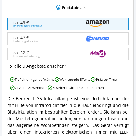
Produktdetails
Beurer
ca. 49 €
IL
KOSTENLOSE LIEFERUNG
35
Infrarotlampe
ca. 47 €
wohltuendes
Lieferung ab ca.
6 €
und
wärmendes
ca. 52 €
kostenlose Lieferung
Infrarotlicht
Angebote:
alle 9 Angebote ansehen
Wo
ist
Beurer
diese
Tief eindringende Wärme
Wohltuende Effekte
Präziser Timer
IL
Rotlichtlampe
Gezielte Anwendung
Erweiterte Sicherheitsfunktionen
35
erhältlich?
Infrarotlampe
Die Beurer IL 35 Infrarotlampe ist eine Rotlichtlampe, die
wohltuendes
Beurer
mit Hilfe von Infrarotlicht tief in die Haut eindringt und die
und
IL
wärmendes
35
Blutzirkulation im bestrahlten Bereich fördert. Sie kann bei
Infrarotlicht
Infrarotlampe
der Muskelregeneration helfen, Verspannungen lösen und
Vorteile:
wohltuendes
das allgemeine Wohlbefinden steigern. Das Gerät verfügt
Was
und
über einen integrierten elektronischen Timer mit LED-
spricht
wärmendes