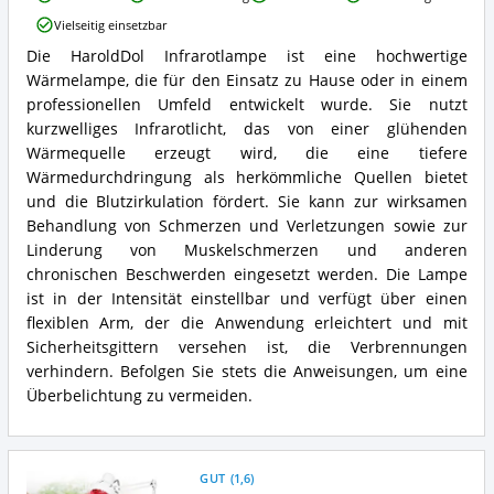
HaroldDol
Vielseitig einsetzbar
Wärmelampe
Rotlicht
Die HaroldDol Infrarotlampe ist eine hochwertige
Infrarotlampe
Strahler
Wärmelampe, die für den Einsatz zu Hause oder in einem
HaroldDol
Rotlichtlampe
Wärmelampe
professionellen Umfeld entwickelt wurde. Sie nutzt
Vorteile:
Rotlicht
Was
kurzwelliges Infrarotlicht, das von einer glühenden
Strahler
spricht
Wärmequelle erzeugt wird, die eine tiefere
Rotlichtlampe
für
Wärmedurchdringung als herkömmliche Quellen bietet
Zusammenfassung:
diese
und die Blutzirkulation fördert. Sie kann zur wirksamen
Was
Rotlichtlampe?
bietet
Behandlung von Schmerzen und Verletzungen sowie zur
diese
Linderung von Muskelschmerzen und anderen
Rotlichtlampe?
chronischen Beschwerden eingesetzt werden. Die Lampe
ist in der Intensität einstellbar und verfügt über einen
flexiblen Arm, der die Anwendung erleichtert und mit
Sicherheitsgittern versehen ist, die Verbrennungen
verhindern. Befolgen Sie stets die Anweisungen, um eine
Überbelichtung zu vermeiden.
GUT
(
1,6
)