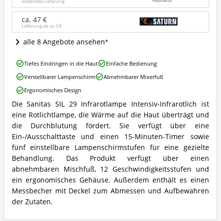
Intensiv-
kostenlose Lieferung
Infrarotlich
Angebote:
ca. 47 €
Lieferung ab ca.
3 €
Wo
ist
alle 8 Angebote ansehen
diese
Rotlichtlampe
Sanitas
erhältlich?
Tiefes Eindringen in die Haut
Einfache Bedienung
SIL
Verstellbarer Lampenschirm
Abnehmbarer Mixerfuß
29
Infrarotlampe
Ergonomisches Design
Intensiv-
Die Sanitas SIL 29 Infrarotlampe Intensiv-Infrarotlich ist
Infrarotlich
Sanitas
Vorteile:
eine Rotlichtlampe, die Wärme auf die Haut überträgt und
SIL
Was
29
die Durchblutung fördert. Sie verfügt über eine
spricht
Infrarotlampe
Ein-/Ausschalttaste und einen 15-Minuten-Timer sowie
für
Intensiv-
fünf einstellbare Lampenschirmstufen für eine gezielte
diese
Infrarotlich
Behandlung. Das Produkt verfügt über einen
Rotlichtlampe?
Zusammenfassung:
abnehmbaren Mischfuß, 12 Geschwindigkeitsstufen und
Was
bietet
ein ergonomisches Gehäuse. Außerdem enthält es einen
diese
Messbecher mit Deckel zum Abmessen und Aufbewahren
Rotlichtlampe?
der Zutaten.