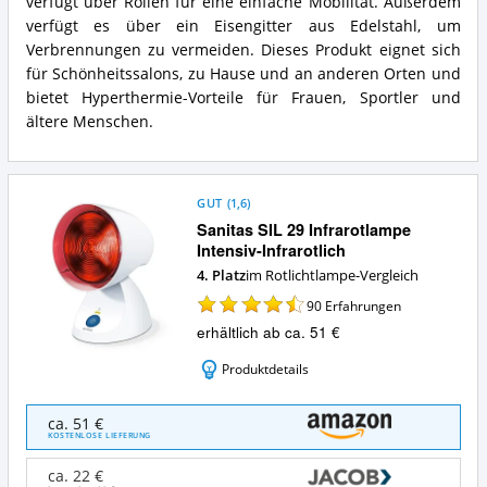
verfügt über Rollen für eine einfache Mobilität. Außerdem
Zusammenfassung:
verfügt es über ein Eisengitter aus Edelstahl, um
Was
Verbrennungen zu vermeiden. Dieses Produkt eignet sich
bietet
diese
für Schönheitssalons, zu Hause und an anderen Orten und
Rotlichtlampe?
bietet Hyperthermie-Vorteile für Frauen, Sportler und
ältere Menschen.
GUT
(
1,6
)
Sanitas SIL 29 Infrarotlampe
Intensiv-Infrarotlich
4. Platz
im Rotlichtlampe-Vergleich
90
Erfahrungen
erhältlich ab ca. 51 €
Produktdetails
Sanitas
ca. 51 €
SIL
KOSTENLOSE LIEFERUNG
29
Infrarotlampe
ca. 22 €