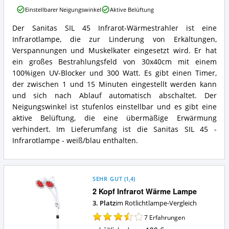
SIL
Einstellbarer Neigungswinkel
Aktive Belüftung
45
Infrarot-
Der Sanitas SIL 45 Infrarot-Wärmestrahler ist eine
Wärmestrahler
Sanitas
Infrarotlampe, die zur Linderung von Erkältungen,
Vorteile:
SIL
Was
45
Verspannungen und Muskelkater eingesetzt wird. Er hat
spricht
Infrarot-
ein großes Bestrahlungsfeld von 30x40cm mit einem
für
Wärmestrahler
100%igen UV-Blocker und 300 Watt. Es gibt einen Timer,
diese
Zusammenfassung:
der zwischen 1 und 15 Minuten eingestellt werden kann
Rotlichtlampe?
Was
und sich nach Ablauf automatisch abschaltet. Der
bietet
diese
Neigungswinkel ist stufenlos einstellbar und es gibt eine
Rotlichtlampe?
aktive Belüftung, die eine übermäßige Erwärmung
verhindert. Im Lieferumfang ist die Sanitas SIL 45 -
Infrarotlampe - weiß/blau enthalten.
SEHR GUT
(
1,4
)
2 Kopf Infrarot Wärme Lampe
3. Platz
im Rotlichtlampe-Vergleich
7
Erfahrungen