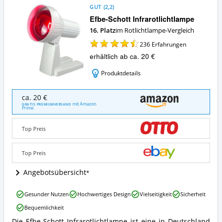
GUT
(
2,2
)
Efbe-Schott Infrarotlichtlampe
16. Platz
im Rotlichtlampe-Vergleich
236
Erfahrungen
erhältlich ab ca. 20 €
Produktdetails
Efbe-
ca. 20 €
Schott
mit Amazon
GRATIS PREMIUMVERSAND
Prime
Infrarotlichtlampe
Angebote:
Wo
Top Preis
ist
diese
Top Preis
Rotlichtlampe
erhältlich?
Angebotsübersicht
Efbe-
Gesunder Nutzen
Hochwertiges Design
Vielseitigkeit
Sicherheit
Schott
Bequemlichkeit
Infrarotlichtlampe
Vorteile:
Die Efbe-Schott Infrarotlichtlampe ist eine in Deutschland