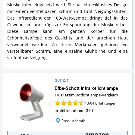
Infrarotlampe
Muskelkater eingesetzt wird. Sie hat ein exklusives Design
Zusammenfassung:
mit einem verstellbaren Schirm und fünf Neigungsstufen.
Was
Das Infrarotlicht der 100-Watt-Lampe dringt tief in das
bietet
Gewebe ein und trägt zur Entspannung der Muskeln bei.
diese
Rotlichtlampe?
Diese Lampe kann am ganzen Körper für die
Schönheitspflege des Gesichts und der unreinen Haut
verwendet werden. Zu ihren Merkmalen gehören ein
verstellbarer Schirm, eine einzelne Glühbirne und eine
stufenlose Neigung.
GUT
(
2,1
)
Efbe-Schott Infrarotlichtlampe
14. Platz
im Rotlichtlampe-Vergleich
1.604
Erfahrungen
erhältlich ab ca. 37 €
Produktdetails
Efbe-