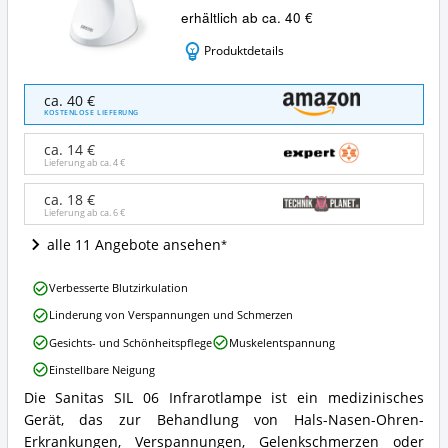
erhältlich ab ca. 40 €
Produktdetails
Sanitas
ca. 40 €
SIL
KOSTENLOSE LIEFERUNG
06
Infrarotlampe
ca. 14 €
Angebote:
Lieferung ab ca.
4 €
Wo
ist
ca. 18 €
Lieferung ab ca.
6 €
diese
Rotlichtlampe
alle 11 Angebote ansehen
erhältlich?
Sanitas
Verbesserte Blutzirkulation
SIL
Linderung von Verspannungen und Schmerzen
06
Infrarotlampe
Gesichts- und Schönheitspflege
Muskelentspannung
Vorteile:
Einstellbare Neigung
Was
spricht
Die Sanitas SIL 06 Infrarotlampe ist ein medizinisches
Sanitas
für
Gerät, das zur Behandlung von Hals-Nasen-Ohren-
SIL
diese
06
Erkrankungen, Verspannungen, Gelenkschmerzen oder
Rotlichtlampe?