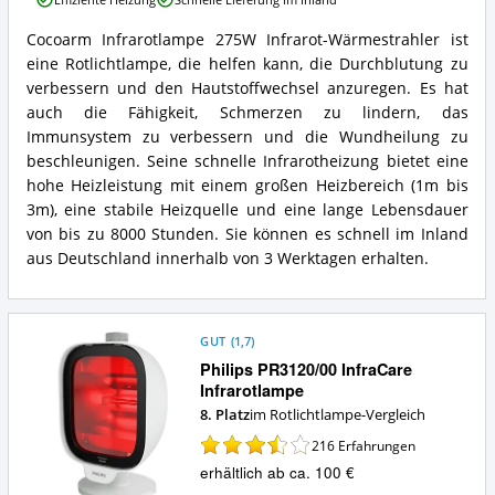
Wärmestrahler
Infrarotstrahler
Cocoarm Infrarotlampe 275W Infrarot-Wärmestrahler ist
Cocoarm
Vorteile:
eine Rotlichtlampe, die helfen kann, die Durchblutung zu
Infrarotlampe
Was
275W
verbessern und den Hautstoffwechsel anzuregen. Es hat
spricht
Infrarot-
auch die Fähigkeit, Schmerzen zu lindern, das
für
Wärmestrahler
diese
Immunsystem zu verbessern und die Wundheilung zu
Infrarotstrahler
Rotlichtlampe?
beschleunigen. Seine schnelle Infrarotheizung bietet eine
Zusammenfassung:
hohe Heizleistung mit einem großen Heizbereich (1m bis
Was
bietet
3m), eine stabile Heizquelle und eine lange Lebensdauer
diese
von bis zu 8000 Stunden. Sie können es schnell im Inland
Rotlichtlampe?
aus Deutschland innerhalb von 3 Werktagen erhalten.
GUT
(
1,7
)
Philips PR3120/00 InfraCare
Infrarotlampe
8. Platz
im Rotlichtlampe-Vergleich
216
Erfahrungen
erhältlich ab ca. 100 €