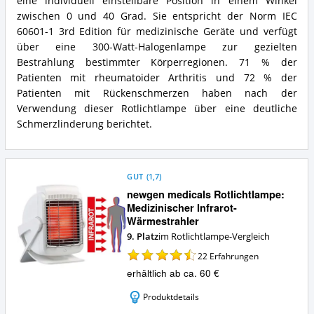
eine individuell einstellbare Position in einem Winkel
Was
zwischen 0 und 40 Grad. Sie entspricht der Norm IEC
bietet
60601-1 3rd Edition für medizinische Geräte und verfügt
diese
Rotlichtlampe?
über eine 300-Watt-Halogenlampe zur gezielten
Bestrahlung bestimmter Körperregionen. 71 % der
Patienten mit rheumatoider Arthritis und 72 % der
Patienten mit Rückenschmerzen haben nach der
Verwendung dieser Rotlichtlampe über eine deutliche
Schmerzlinderung berichtet.
GUT
(
1,7
)
newgen medicals Rotlichtlampe:
Medizinischer Infrarot-
Wärmestrahler
9. Platz
im Rotlichtlampe-Vergleich
22
Erfahrungen
erhältlich ab ca. 60 €
Produktdetails