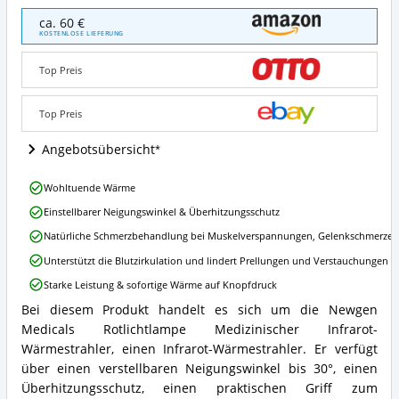
newgen
ca. 60 €
medicals
KOSTENLOSE LIEFERUNG
Rotlichtlampe:
Medizinischer
Top Preis
Infrarot-
Wärmestrahler
Angebote:
Top Preis
Wo
ist
Angebotsübersicht
diese
Rotlichtlampe
newgen
Wohltuende Wärme
erhältlich?
medicals
Einstellbarer Neigungswinkel & Überhitzungsschutz
Rotlichtlampe:
Medizinischer
Natürliche Schmerzbehandlung bei Muskelverspannungen, Gelenkschmerzen
Infrarot-
Unterstützt die Blutzirkulation und lindert Prellungen und Verstauchungen
Wärmestrahler
Vorteile:
Starke Leistung & sofortige Wärme auf Knopfdruck
Was
Bei diesem Produkt handelt es sich um die Newgen
spricht
newgen
für
Medicals Rotlichtlampe Medizinischer Infrarot-
medicals
diese
Rotlichtlampe:
Wärmestrahler, einen Infrarot-Wärmestrahler. Er verfügt
Rotlichtlampe?
Medizinischer
über einen verstellbaren Neigungswinkel bis 30°, einen
Infrarot-
Überhitzungsschutz, einen praktischen Griff zum
Wärmestrahler