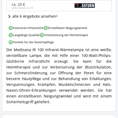
Wo
ca. 20 €
Lieferung ab ca.
3 €
ist
diese
alle 6 Angebote ansehen
Rotlichtlampe
erhältlich?
Medisana
Intensives Infrarotlicht
Einstellbarer Neigungswinkel
IR
Langlebige Qualität
Unterstützung der Heimtherapie
100
Infrarot-
Vorteile für die Gesichtspflege
Wärmelampe
Die Medisana IR 100 Infrarot-Wärmelampe ist eine weiße,
Vorteile:
Medisana
Was
verstellbare Lampe, die mit Hilfe einer 100-Watt-Philips-
IR
spricht
100
Glühbirne Infrarotlicht erzeugt. Sie kann für die
für
Infrarot-
Heimtherapie und zur Verbesserung der Blutzirkulation,
diese
Wärmelampe
zur Schmerzlinderung, zur Öffnung der Poren für eine
Rotlichtlampe?
Zusammenfassung:
bessere Hautpflege und zur Behandlung von Erkältungen,
Was
Verspannungen, Krämpfen, Muskelschmerzen und Hals-
bietet
diese
Nasen-Ohren-Erkrankungen verwendet werden. Sie hat
Rotlichtlampe?
einen einstellbaren Neigungswinkel und wird mit einem
Sicherheitsgriff geliefert.