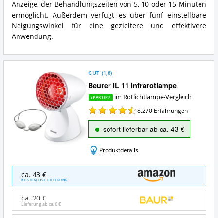
für
Anzeige, der Behandlungszeiten von 5, 10 oder 15 Minuten
Infrarotlicht
diese
Zusammenfassung:
ermöglicht. Außerdem verfügt es über fünf einstellbare
Rotlichtlampe?
Was
Neigungswinkel für eine gezieltere und effektivere
bietet
Anwendung.
diese
Rotlichtlampe?
GUT
(
1,8
)
Beurer IL 11 Infrarotlampe
im Rotlichtlampe-Vergleich
SPARTIPP
8.270
Erfahrungen
sofort lieferbar ab ca. 43 €
Produktdetails
Beurer
ca. 43 €
IL
KOSTENLOSE LIEFERUNG
11
Infrarotlampe
ca. 20 €
Angebote:
Lieferung ab ca.
6 €
Wo