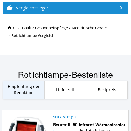
Vergleichssieger
TopRatgeber24.de
Haushalt
Gesundheitspflege
Medizinische Geräte
Rotlichtlampe Vergleich
Rotlichtlampe-Bestenliste
Empfehlung der
Lieferzeit
Bestpreis
Redaktion
SEHR GUT
(
1,3
)
Beurer IL 50 Infrarot-Wärmestrahler
im Rotlichtlampe-