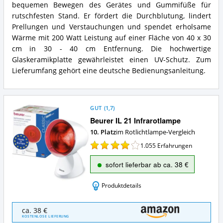
bequemen Bewegen des Gerätes und Gummifüße für
Zusammenfassung:
rutschfesten Stand. Er fördert die Durchblutung, lindert
Was
bietet
Prellungen und Verstauchungen und spendet erholsame
diese
Wärme mit 200 Watt Leistung auf einer Fläche von 40 x 30
Rotlichtlampe?
cm in 30 - 40 cm Entfernung. Die hochwertige
Glaskeramikplatte gewährleistet einen UV-Schutz. Zum
Lieferumfang gehört eine deutsche Bedienungsanleitung.
GUT
(
1,7
)
Beurer IL 21 Infrarotlampe
10. Platz
im Rotlichtlampe-Vergleich
1.055
Erfahrungen
sofort lieferbar ab ca. 38 €
Produktdetails
Beurer
ca. 38 €
IL
KOSTENLOSE LIEFERUNG