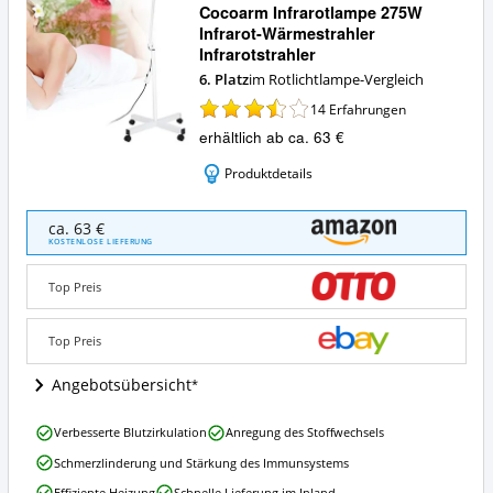
Cocoarm Infrarotlampe 275W
Infrarot-Wärmestrahler
Infrarotstrahler
6. Platz
im Rotlichtlampe-Vergleich
14
Erfahrungen
erhältlich ab ca. 63 €
Produktdetails
Cocoarm
ca. 63 €
Infrarotlampe
KOSTENLOSE LIEFERUNG
275W
Infrarot-
Top Preis
Wärmestrahler
Infrarotstrahler
Angebote:
Top Preis
Wo
ist
Angebotsübersicht
diese
Rotlichtlampe
Cocoarm
Verbesserte Blutzirkulation
Anregung des Stoffwechsels
erhältlich?
Infrarotlampe
Schmerzlinderung und Stärkung des Immunsystems
275W
Infrarot-
Effiziente Heizung
Schnelle Lieferung im Inland