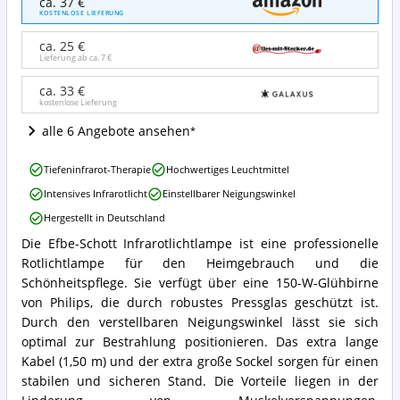
ca. 37 €
Schott
KOSTENLOSE LIEFERUNG
Infrarotlichtlampe
Angebote:
ca. 25 €
Wo
Lieferung ab ca.
7 €
ist
diese
ca. 33 €
kostenlose Lieferung
Rotlichtlampe
erhältlich?
alle 6 Angebote ansehen
Efbe-
Tiefeninfrarot-Therapie
Hochwertiges Leuchtmittel
Schott
Intensives Infrarotlicht
Einstellbarer Neigungswinkel
Infrarotlichtlampe
Vorteile:
Hergestellt in Deutschland
Was
Die Efbe-Schott Infrarotlichtlampe ist eine professionelle
spricht
Efbe-
für
Rotlichtlampe für den Heimgebrauch und die
Schott
diese
Infrarotlichtlampe
Schönheitspflege. Sie verfügt über eine 150-W-Glühbirne
Rotlichtlampe?
Zusammenfassung:
von Philips, die durch robustes Pressglas geschützt ist.
Was
Durch den verstellbaren Neigungswinkel lässt sie sich
bietet
optimal zur Bestrahlung positionieren. Das extra lange
diese
Kabel (1,50 m) und der extra große Sockel sorgen für einen
Rotlichtlampe?
stabilen und sicheren Stand. Die Vorteile liegen in der