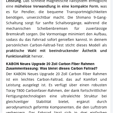
Leistung
. Das schnelle magnetische Faltsystem ermöglicht
eine
mühelose Verwandlung in eine kompakte Form
, was
es für Pendler, die bequeme Transportmöglichkeiten
benötigen, unverzichtbar macht. Die Shimano 9-Gang-
Schaltung sorgt für sanfte Schaltvorgänge, während die
mechanischen Scheibenbremsen für zuverlässige
Bremskraft sorgen. Die Vormontage minimiert den Aufbau,
sodass du das Fahrrad sofort genießen kannst. In deinem
persönlichen Carbon-Faltrad-Test sticht dieses Modell als
praktische Wahl mit beeindruckender Ästhetik und
Funktionalität
hervor.
KABON Neues Upgrade 20 Zoll Carbon Fiber Rahmen
Zusammenfassung: Was bietet dieses Carbon Faltrad?
Der KABON Neues Upgrade 20 Zoll Carbon Fiber Rahmen
ist ein leichtes Carbon-Faltrad, das auf Komfort und
Leistung ausgelegt ist. Es verfügt über einen robusten
Toray T800 Carbonfaser-Rahmen, der dank fortschrittlicher
Fertigungstechnologien eine ultraleichte Struktur bei
gleichzeitiger Stabilität bietet, ergänzt durch
aerodynamisch geformte Komponenten, die den Luftstrom
verbessern. Das Fahrrad lässt sich in drei einfachen