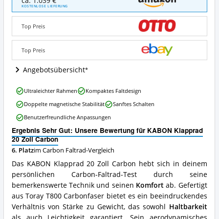
ca. 1.039 €
Klapprad
KOSTENLOSE LIEFERUNG
20
Zoll
Top Preis
Carbon
Angebote:
Wo
Top Preis
ist
dieses
Angebotsübersicht
Carbon
Faltrad
KABON
Ultraleichter Rahmen
Kompaktes Faltdesign
erhältlich?
Klapprad
Doppelte magnetische Stabilität
Sanftes Schalten
20
Zoll
Benutzerfreundliche Anpassungen
Carbon
Ergebnis Sehr Gut: Unsere Bewertung für KABON Klapprad
Vorteile:
20 Zoll Carbon
Was
spricht
6. Platz
im Carbon Faltrad-Vergleich
für
Das KABON Klapprad 20 Zoll Carbon hebt sich in deinem
dieses
persönlichen Carbon-Faltrad-Test durch seine
Carbon
bemerkenswerte Technik und seinen
Komfort
ab. Gefertigt
Faltrad?
aus Toray T800 Carbonfaser bietet es ein beeindruckendes
Verhältnis von Stärke zu Gewicht, das sowohl
Haltbarkeit
als auch Leichtigkeit garantiert. Sein aerodynamisches