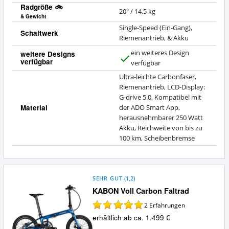
Radgröße 🚲
20" / 14,5 kg
& Gewicht
Single-Speed (Ein-Gang),
Schaltwerk
Riemenantrieb, & Akku
ein weiteres Design
weitere Designs
verfügbar
J
verfügbar
a
Ultra-leichte Carbonfaser,
Riemenantrieb, LCD-Display:
G-drive 5.0, Kompatibel mit
Material
der ADO Smart App,
herausnehmbarer 250 Watt
Akku, Reichweite von bis zu
100 km, Scheibenbremse
SEHR GUT
(
1,2
)
KABON Voll Carbon Faltrad
2
Erfahrungen
erhältlich ab ca. 1.499 €