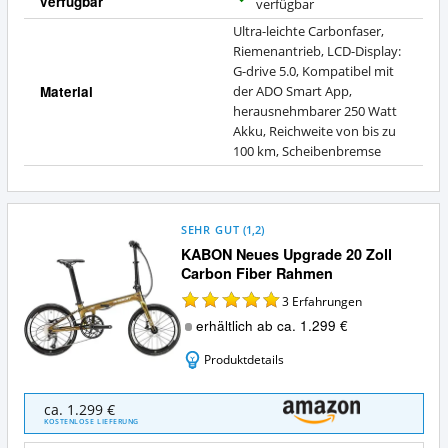
verfügbar
J
verfügbar
a
Ultra-leichte Carbonfaser,
Riemenantrieb, LCD-Display:
G-drive 5.0, Kompatibel mit
Material
der ADO Smart App,
herausnehmbarer 250 Watt
Akku, Reichweite von bis zu
100 km, Scheibenbremse
SEHR GUT
(
1,2
)
KABON Neues Upgrade 20 Zoll
Carbon Fiber Rahmen
3
Erfahrungen
erhältlich ab ca. 1.299 €
Produktdetails
KABON
ca. 1.299 €
Neues
KOSTENLOSE LIEFERUNG
Upgrade