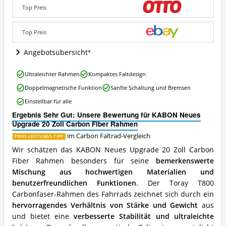
20
Top Preis
Zoll
Carbon
Fiber
Top Preis
Rahmen
Angebote:
Angebotsübersicht
Wo
ist
KABON
Ultraleichter Rahmen
Kompaktes Faltdesign
dieses
Neues
Carbon
Doppelmagnetische Funktion
Sanfte Schaltung und Bremsen
Upgrade
Faltrad
20
Einstellbar für alle
erhältlich?
Zoll
Ergebnis Sehr Gut: Unsere Bewertung für KABON Neues
Carbon
Upgrade 20 Zoll Carbon Fiber Rahmen
Fiber
Rahmen
im Carbon Faltrad-Vergleich
PREIS-LEISTUNGS-TIPP
Vorteile:
Wir schätzen das KABON Neues Upgrade 20 Zoll Carbon
Was
Fiber Rahmen besonders für seine
bemerkenswerte
spricht
für
Mischung aus hochwertigen Materialien und
dieses
benutzerfreundlichen Funktionen
. Der Toray T800
Carbon
Carbonfaser-Rahmen des Fahrrads zeichnet sich durch ein
Faltrad?
hervorragendes Verhältnis von Stärke und Gewicht
aus
und bietet eine
verbesserte Stabilität und ultraleichte