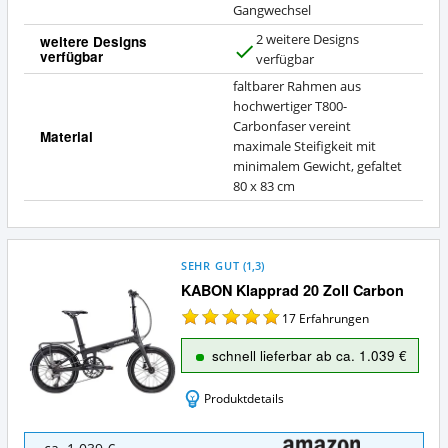
Gangwechsel
2 weitere Designs
weitere Designs
verfügbar
J
verfügbar
a
faltbarer Rahmen aus
hochwertiger T800-
Carbonfaser vereint
Material
maximale Steifigkeit mit
minimalem Gewicht, gefaltet
80 x 83 cm
SEHR GUT
(
1,3
)
KABON Klapprad 20 Zoll Carbon
17
Erfahrungen
schnell lieferbar ab ca. 1.039 €
Produktdetails
KABON