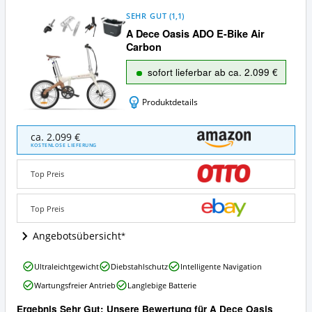
SEHR GUT
(
1,1
)
A Dece Oasis ADO E-Bike Air
Carbon
sofort lieferbar ab ca. 2.099 €
Produktdetails
A
ca. 2.099 €
Dece
KOSTENLOSE LIEFERUNG
Oasis
ADO
Top Preis
E-
Bike
Air
Top Preis
Carbon
Angebote:
Angebotsübersicht
Wo
ist
A
Ultraleichtgewicht
Diebstahlschutz
Intelligente Navigation
dieses
Dece
Carbon
Wartungsfreier Antrieb
Langlebige Batterie
Oasis
Faltrad
ADO
erhältlich?
Ergebnis Sehr Gut: Unsere Bewertung für A Dece Oasis