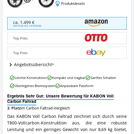
Produktdetails
KABON
ca. 1.499 €
Voll
KOSTENLOSE LIEFERUNG
Carbon
Faltrad
Top Preis
Angebote:
Wo
ist
Top Preis
dieses
Carbon
Angebotsübersicht
Faltrad
erhältlich?
KABON
Leichte Konstruktion
Kompakt und tragbar
Sanftes Schalten
Voll
Überlegenes Bremssystem
Anpassbare Passform
Carbon
Faltrad
Ergebnis Sehr Gut: Unsere Bewertung für KABON Voll
Vorteile:
Carbon Faltrad
Was
3. Platz
im Carbon Faltrad-Vergleich
spricht
für
Das KABON Voll Carbon Faltrad zeichnet sich durch seine
dieses
T800-Vollcarbon-Konstruktion aus, die eine robuste
Carbon
Leistung und ein geringes Gewicht von nur 8,69 kg bietet,
Faltrad?