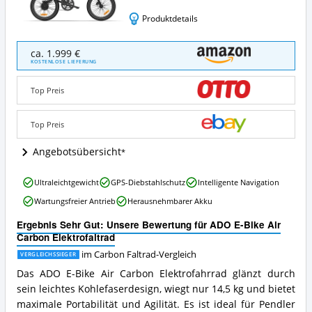
Produktdetails
ADO
ca. 1.999 €
E-
KOSTENLOSE LIEFERUNG
Bike
Air
Top Preis
Carbon
Elektrofaltrad
Angebote:
Top Preis
Wo
ist
Angebotsübersicht
dieses
Carbon
ADO
Ultraleichtgewicht
GPS-Diebstahlschutz
Intelligente Navigation
Faltrad
E-
erhältlich?
Wartungsfreier Antrieb
Herausnehmbarer Akku
Bike
Air
Ergebnis Sehr Gut: Unsere Bewertung für ADO E-Bike Air
Carbon
Carbon Elektrofaltrad
Elektrofaltrad
Vorteile:
im Carbon Faltrad-Vergleich
VERGLEICHSSIEGER
Was
Das ADO E-Bike Air Carbon Elektrofahrrad glänzt durch
spricht
sein leichtes Kohlefaserdesign, wiegt nur 14,5 kg und bietet
für
maximale Portabilität und Agilität. Es ist ideal für Pendler
dieses