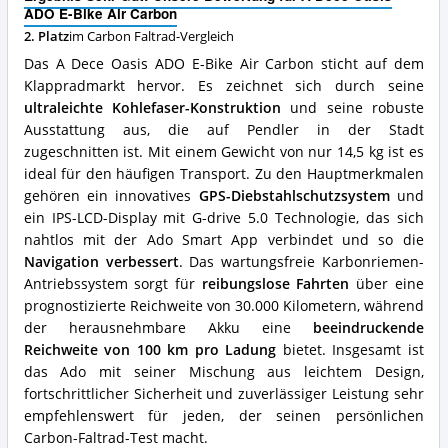
E-
ADO E-Bike Air Carbon
Bike
2. Platz
im Carbon Faltrad-Vergleich
Air
Carbon
Das A Dece Oasis ADO E-Bike Air Carbon sticht auf dem
Vorteile:
Klappradmarkt hervor. Es zeichnet sich durch seine
Was
ultraleichte Kohlefaser-Konstruktion
und seine robuste
spricht
für
Ausstattung aus, die auf Pendler in der Stadt
dieses
zugeschnitten ist. Mit einem Gewicht von nur 14,5 kg ist es
Carbon
ideal für den häufigen Transport. Zu den Hauptmerkmalen
Faltrad?
gehören ein innovatives
GPS-Diebstahlschutzsystem
und
ein IPS-LCD-Display mit G-drive 5.0 Technologie, das sich
nahtlos mit der Ado Smart App verbindet und so die
Navigation verbessert
. Das wartungsfreie Karbonriemen-
Antriebssystem sorgt für
reibungslose Fahrten
über eine
prognostizierte Reichweite von 30.000 Kilometern, während
der herausnehmbare Akku eine
beeindruckende
Reichweite von 100 km pro Ladung
bietet. Insgesamt ist
das Ado mit seiner Mischung aus leichtem Design,
fortschrittlicher Sicherheit und zuverlässiger Leistung sehr
empfehlenswert für jeden, der seinen persönlichen
Carbon-Faltrad-Test macht.