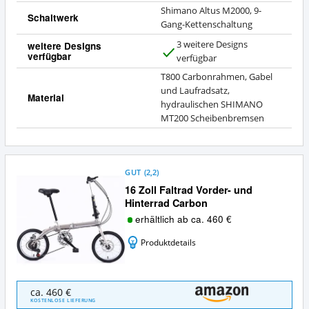
Shimano Altus M2000, 9-
Schaltwerk
Gang-Kettenschaltung
3 weitere Designs
weitere Designs
verfügbar
J
verfügbar
a
T800 Carbonrahmen, Gabel
und Laufradsatz,
Material
hydraulischen SHIMANO
MT200 Scheibenbremsen
GUT
(
2,2
)
16 Zoll Faltrad Vorder- und
Hinterrad Carbon
erhältlich ab ca. 460 €
Produktdetails
16
ca. 460 €
Zoll
KOSTENLOSE LIEFERUNG