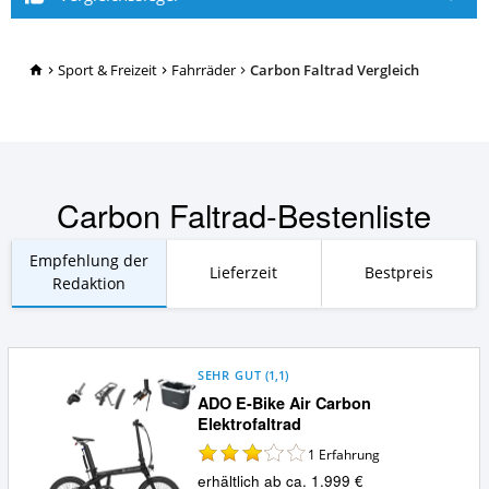
TopRatgeber24.de
Sport & Freizeit
Fahrräder
Carbon Faltrad Vergleich
Carbon Faltrad-Bestenliste
Empfehlung der
Lieferzeit
Bestpreis
Redaktion
SEHR GUT
(
1,1
)
ADO E-Bike Air Carbon
Elektrofaltrad
1
Erfahrung
erhältlich ab ca. 1.999 €