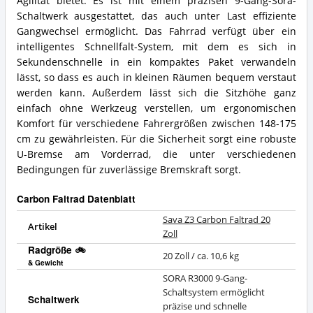
Agilität bietet. Es ist mit einem präzisen 9-Gang-Sora-
Schaltwerk ausgestattet, das auch unter Last effiziente
Gangwechsel ermöglicht. Das Fahrrad verfügt über ein
intelligentes Schnellfalt-System, mit dem es sich in
Sekundenschnelle in ein kompaktes Paket verwandeln
lässt, so dass es auch in kleinen Räumen bequem verstaut
werden kann. Außerdem lässt sich die Sitzhöhe ganz
einfach ohne Werkzeug verstellen, um ergonomischen
Komfort für verschiedene Fahrergrößen zwischen 148-175
cm zu gewährleisten. Für die Sicherheit sorgt eine robuste
U-Bremse am Vorderrad, die unter verschiedenen
Bedingungen für zuverlässige Bremskraft sorgt.
Carbon Faltrad Datenblatt
Sava Z3 Carbon Faltrad 20
Artikel
Zoll
Radgröße 🚲
20 Zoll / ca. 10,6 kg
& Gewicht
SORA R3000 9-Gang-
Schaltsystem ermöglicht
Schaltwerk
präzise und schnelle