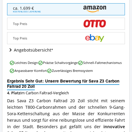
Sava
ca. 1.699 €
Z3
KOSTENLOSE LIEFERUNG
Carbon
Faltrad
Top Preis
20
Zoll
Angebote:
Top Preis
Wo
ist
Angebotsübersicht
dieses
Carbon
Sava
Leichtes Design
Präzise Schaltvorgänge
Schnell-Faltmechanismus
Faltrad
Z3
erhältlich?
Anpassbarer Komfort
Zuverlässiges Bremssystem
Carbon
Faltrad
Ergebnis Sehr Gut: Unsere Bewertung für Sava Z3 Carbon
20
Faltrad 20 Zoll
Zoll
4. Platz
im Carbon Faltrad-Vergleich
Vorteile:
Was
Das Sava Z3 Carbon Faltrad 20 Zoll sticht mit seinem
spricht
leichten T800-Carbonrahmen und der schnellen 9-Gang-
für
Sora-Kettenschaltung aus der Masse der Konkurrenten
dieses
Carbon
heraus und sorgt für eine reibungslose und effiziente Fahrt
Faltrad?
in der Stadt. Besonders gut gefällt uns der
innovative