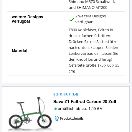
Shimano M370 Schaltwerk
und SHIMANO MT200
2 weitere Designs
weitere Designs
verfügbar
J
verfügbar
a
T800 Kohlefaser, Falten in
drei einfachen Schritten.
Drücken Sie die Sattelstütze
nach unten, klappen Sie den
Material
Lenkervorbau ein, lassen Sie
den Knopf los und fertig!
Gefaltete Größe: (75 x 66 x 35
cm)
SEHR GUT
(
1,4
)
Sava Z1 Faltrad Carbon 20 Zoll
erhältlich ab ca. 1.199 €
Produktdetails