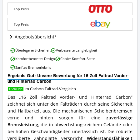
Faltrad
Vorder-
Top Preis
und
Hinterrad
Carbon
Top Preis
Angebote:
Wo
Angebotsübersicht
ist
dieses
16
Überlegene Sicherheit
Verbesserte Langlebigkeit
Carbon
Zoll
Faltrad
Komfortbetontes Design
Cooler Komfort-Sattel
Faltrad
erhältlich?
Vorder-
Sanftes Bremserlebnis
und
Ergebnis Gut: Unsere Bewertung für 16 Zoll Faltrad Vorder-
Hinterrad
und Hinterrad Carbon
Carbon
Vorteile:
im Carbon Faltrad-Vergleich
SPARTIPP
Was
Das „16 Zoll Faltrad Vorder- und Hinterrad Carbon“
spricht
zeichnet sich unter den Falträdern durch seine Sicherheit
für
dieses
und Haltbarkeit aus. Die mechanischen Scheibenbremsen
Carbon
vorne und hinten sorgen für eine
zuverlässige
Faltrad?
Bremsleistung
, die in abwechslungsreichem Gelände oder
bei hohen Geschwindigkeiten unerlässlich ist. Die robuste
versilberte Zahnplatte verspricht
Widerstandsfähigkeit