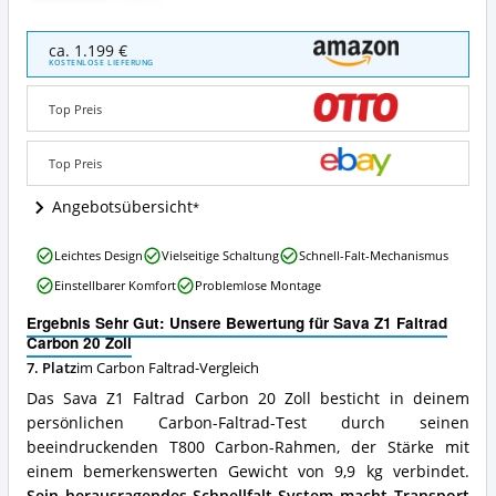
Sava
ca. 1.199 €
Z1
KOSTENLOSE LIEFERUNG
Faltrad
Carbon
Top Preis
20
Zoll
Angebote:
Top Preis
Wo
ist
Angebotsübersicht
dieses
Carbon
Sava
Leichtes Design
Vielseitige Schaltung
Schnell-Falt-Mechanismus
Faltrad
Z1
erhältlich?
Einstellbarer Komfort
Problemlose Montage
Faltrad
Carbon
Ergebnis Sehr Gut: Unsere Bewertung für Sava Z1 Faltrad
20
Carbon 20 Zoll
Zoll
7. Platz
im Carbon Faltrad-Vergleich
Vorteile:
Was
Das Sava Z1 Faltrad Carbon 20 Zoll besticht in deinem
spricht
persönlichen Carbon-Faltrad-Test durch seinen
für
beeindruckenden T800 Carbon-Rahmen, der Stärke mit
dieses
Carbon
einem bemerkenswerten Gewicht von 9,9 kg verbindet.
Faltrad?
Sein herausragendes Schnellfalt-System macht Transport