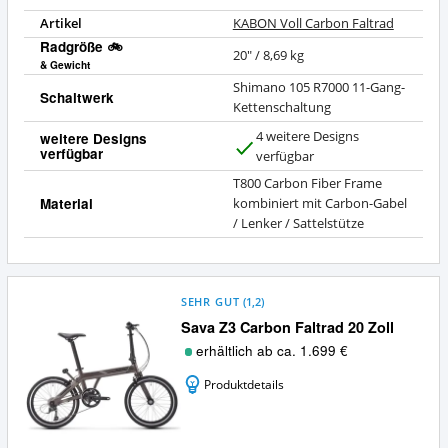
Artikel
KABON Voll Carbon Faltrad
Radgröße 🚲
20" / 8,69 kg
& Gewicht
Shimano 105 R7000 11-Gang-
Schaltwerk
Kettenschaltung
4 weitere Designs
weitere Designs
verfügbar
J
verfügbar
a
T800 Carbon Fiber Frame
Material
kombiniert mit Carbon-Gabel
/ Lenker / Sattelstütze
SEHR GUT
(
1,2
)
Sava Z3 Carbon Faltrad 20 Zoll
erhältlich ab ca. 1.699 €
Produktdetails