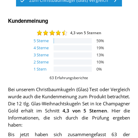
Zum Christbaumkugel (Glas) Vergleich
Kundenmeinung
4,3
von 5 Sternen
5
Sterne
59
%
4
Sterne
19
%
3
Sterne
13
%
2
Sterne
10
%
1
Stern
0
%
63
Erfahrungsberichte
Bei unserem
Christbaumkugeln (Glas)
Test oder Vergleich
wurde auch die Kundenmeinung zum Produkt betrachtet.
Die
12 tlg. Glas-Weihnachtskugeln Set in Ice Champagner
Gold
erhält im Schnitt
4,3
von 5 Sternen
. Hier die
Informationen, die sich durch die Prüfung ergeben
haben:
Bis jetzt haben sich zusammengefasst 63 der