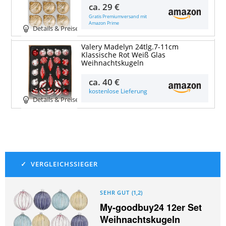
ca.
29 €
Gratis Premiumversand mit
Amazon Prime
Details & Preise
Valery Madelyn 24tlg.7-11cm
Klassische Rot Weiß Glas
Weihnachtskugeln
ca.
40 €
kostenlose Lieferung
Details & Preise
SEHR GUT
(
1,2
)
My-goodbuy24 12er Set
Weihnachtskugeln