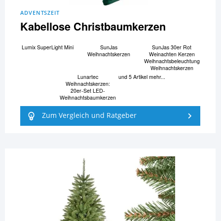
ADVENTSZEIT
Kabellose Christbaumkerzen
Lumix SuperLight Mini
SunJas
SunJas 30er Rot
Weihnachtskerzen
Weinachten Kerzen
Weihnachtsbeleuchtung
Weihnachtskerzen
Lunartec
und 5 Artikel mehr...
Weihnachtskerzen:
20er-Set LED-
Weihnachtsbaumkerzen
Zum Vergleich und Ratgeber