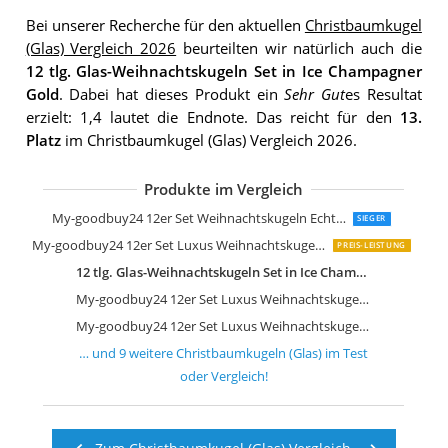
Bei unserer Recherche für den aktuellen
Christbaumkugel
(Glas) Vergleich 2026
beurteilten wir natürlich auch die
12 tlg. Glas-Weihnachtskugeln Set in Ice Champagner
Gold
. Dabei hat dieses Produkt ein
Sehr Gut
es Resultat
erzielt: 1,4 lautet die Endnote. Das reicht für den
13.
Platz
im Christbaumkugel (Glas) Vergleich 2026.
Produkte im Vergleich
My-goodbuy24 12er Set Weihnachtskugeln Echtglas Glaskugeln Weihnachten
SIEGER
My-goodbuy24 12er Set Luxus Weihnachtskugeln Set D
PREIS-LEISTUNG
12 tlg. Glas-Weihnachtskugeln Set in Ice Champagner Gold
My-goodbuy24 12er Set Luxus Weihnachtskugeln Set G
My-goodbuy24 12er Set Luxus Weihnachtskugeln Set C
… und
9
weitere
Christbaumkugeln (Glas)
im Test
oder Vergleich!