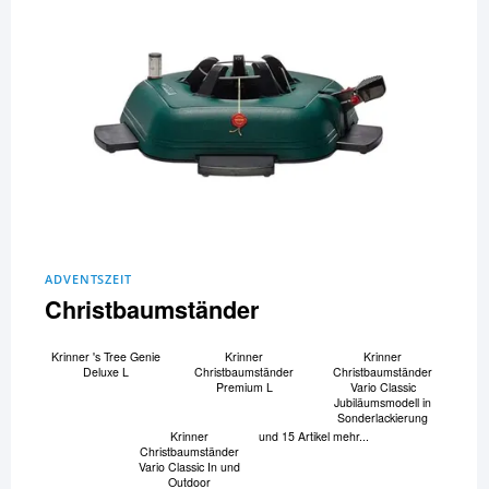
ADVENTSZEIT
Christbaumständer
Krinner 's Tree Genie
Krinner
Krinner
Deluxe L
Christbaumständer
Christbaumständer
Premium L
Vario Classic
Jubiläumsmodell in
Sonderlackierung
Krinner
und 15 Artikel mehr...
Christbaumständer
Vario Classic In und
Outdoor