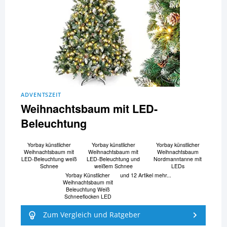
ADVENTSZEIT
Weihnachtsbaum mit LED-
Beleuchtung
Yorbay künstlicher
Yorbay künstlicher
Yorbay künstlicher
Weihnachtsbaum mit
Weihnachtsbaum mit
Weihnachtsbaum
LED-Beleuchtung weiß
LED-Beleuchtung und
Nordmanntanne mit
Schnee
weißem Schnee
LEDs
Yorbay Künstlicher
und 12 Artikel mehr...
Weihnachtsbaum mit
Beleuchtung Weiß
Schneeflocken LED
Zum Vergleich und Ratgeber