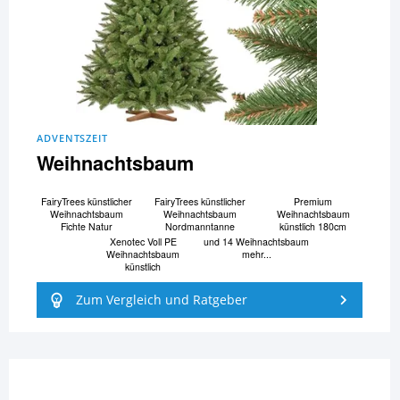
ADVENTSZEIT
Weihnachtsbaum
FairyTrees künstlicher
FairyTrees künstlicher
Premium
Weihnachtsbaum
Weihnachtsbaum
Weihnachtsbaum
Fichte Natur
Nordmanntanne
künstlich 180cm
Xenotec Voll PE
und 14 Weihnachtsbaum
Weihnachtsbaum
mehr...
künstlich
Zum Vergleich und Ratgeber