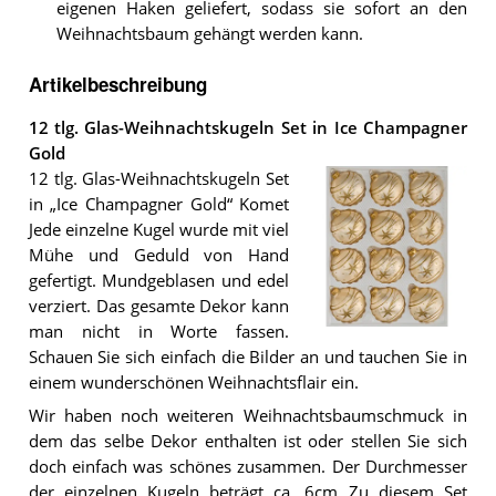
eigenen Haken geliefert, sodass sie sofort an den
Weihnachtsbaum gehängt werden kann.
Artikelbeschreibung
12 tlg. Glas-Weihnachtskugeln Set in Ice Champagner
Gold
12 tlg. Glas-Weihnachtskugeln Set
in „Ice Champagner Gold“ Komet
Jede einzelne Kugel wurde mit viel
Mühe und Geduld von Hand
gefertigt. Mundgeblasen und edel
verziert. Das gesamte Dekor kann
man nicht in Worte fassen.
Die
Schauen Sie sich einfach die Bilder an und tauchen Sie in
12
tlg.
einem wunderschönen Weihnachtsflair ein.
Glas-
Weihnachtskugeln
Wir haben noch weiteren Weihnachtsbaumschmuck in
Set
dem das selbe Dekor enthalten ist oder stellen Sie sich
in
doch einfach was schönes zusammen. Der Durchmesser
Ice
Champagner
der einzelnen Kugeln beträgt ca. 6cm Zu diesem Set