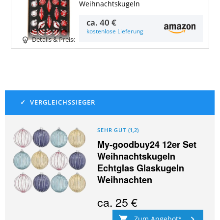
Weihnachtskugeln
ca.
40 €
kostenlose Lieferung
Details & Preise
SEHR GUT
(
1,2
)
My-goodbuy24 12er Set
Weihnachtskugeln
Echtglas Glaskugeln
Weihnachten
ca.
25 €
Zum Angebot