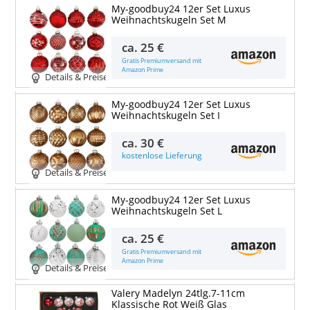
My-goodbuy24 12er Set Luxus
Weihnachtskugeln Set M
ca.
25 €
Gratis Premiumversand mit
Amazon Prime
Details & Preise
My-goodbuy24 12er Set Luxus
Weihnachtskugeln Set I
ca.
30 €
kostenlose Lieferung
Details & Preise
My-goodbuy24 12er Set Luxus
Weihnachtskugeln Set L
ca.
25 €
Gratis Premiumversand mit
Amazon Prime
Details & Preise
Valery Madelyn 24tlg.7-11cm
Klassische Rot Weiß Glas