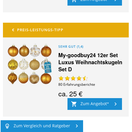
SEHR GUT
(
1,4
)
My-goodbuy24 12er Set
Luxus Weihnachtskugeln
Set D
80
Erfahrungsberichte
ca.
25 €
Zum Angebot
Zum Vergleich und Ratgeber