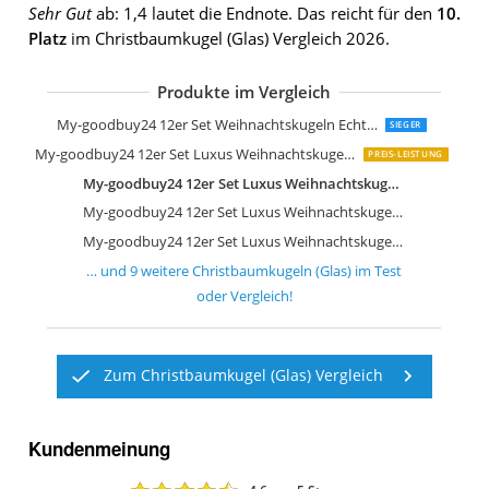
Sehr Gut
ab: 1,4 lautet die Endnote. Das reicht für den
10.
Platz
im Christbaumkugel (Glas) Vergleich 2026.
Produkte im Vergleich
My-goodbuy24 12er Set Weihnachtskugeln Echtglas Glaskugeln Weihnachten
SIEGER
My-goodbuy24 12er Set Luxus Weihnachtskugeln Set D
PREIS-LEISTUNG
My-goodbuy24 12er Set Luxus Weihnachtskugeln Set H
My-goodbuy24 12er Set Luxus Weihnachtskugeln Set G
My-goodbuy24 12er Set Luxus Weihnachtskugeln Set C
… und
9
weitere
Christbaumkugeln (Glas)
im Test
oder Vergleich!
Zum Christbaumkugel (Glas) Vergleich
Kundenmeinung