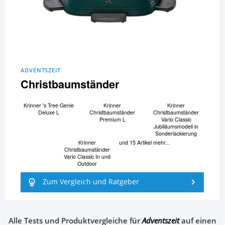
ADVENTSZEIT
Christbaumständer
Krinner 's Tree Genie
Krinner
Krinner
Deluxe L
Christbaumständer
Christbaumständer
Premium L
Vario Classic
Jubiläumsmodell in
Sonderlackierung
Krinner
und 15 Artikel mehr...
Christbaumständer
Vario Classic In und
Outdoor
Zum Vergleich und Ratgeber
Alle Tests und Produktvergleiche für
Adventszeit
auf einen