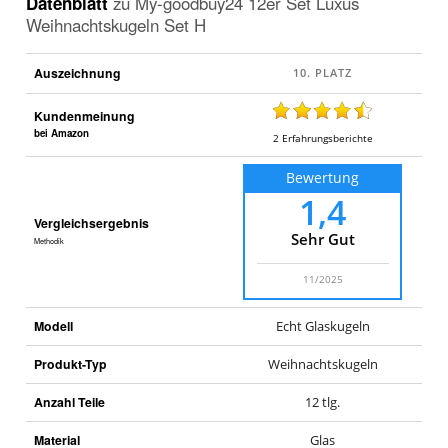
Datenblatt
zu
My-goodbuy24 12er Set Luxus
Weihnachtskugeln Set H
Auszeichnung
Kundenmeinung
bei Amazon
2
Erfahrungsberichte
Bewertung
1,4
Vergleichsergebnis
Sehr Gut
Methodik
11/2025
Modell
Echt Glaskugeln
Produkt-Typ
Weihnachtskugeln
Anzahl Teile
12 tlg.
Material
Glas