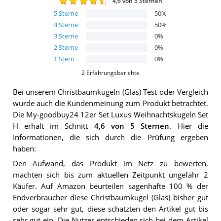
4,6
von 5 Sternen
5
Sterne
50
%
4
Sterne
50
%
3
Sterne
0
%
2
Sterne
0
%
1
Stern
0
%
2
Erfahrungsberichte
Bei unserem
Christbaumkugeln (Glas)
Test oder Vergleich
wurde auch die Kundenmeinung zum Produkt betrachtet.
Die
My-goodbuy24 12er Set Luxus Weihnachtskugeln Set
H
erhält im Schnitt
4,6
von 5 Sternen
. Hier die
Informationen, die sich durch die Prüfung ergeben
haben:
Den Aufwand, das Produkt im Netz zu bewerten,
machten sich bis zum aktuellen Zeitpunkt ungefähr 2
Käufer. Auf Amazon beurteilen sagenhafte 100 % der
Endverbraucher diese Christbaumkugel (Glas) bisher gut
oder sogar sehr gut, diese schätzten den Artikel gut bis
sehr gut ein. Die Nutzer entschieden sich bei dem Artikel