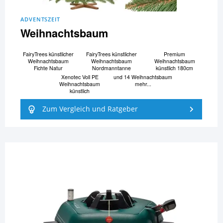
ADVENTSZEIT
Weihnachtsbaum
FairyTrees künstlicher
FairyTrees künstlicher
Premium
Weihnachtsbaum
Weihnachtsbaum
Weihnachtsbaum
Fichte Natur
Nordmanntanne
künstlich 180cm
Xenotec Voll PE
und 14 Weihnachtsbaum
Weihnachtsbaum
mehr...
künstlich
Zum Vergleich und Ratgeber