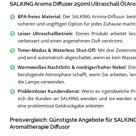
SALKING Aroma Diffuser 250ml Ultraschall Öl Aro
BPA-freies Material
:
Der SALKING Aroma-Diffusor beste
sicheren und ungiftigen Option für jedes Zuhause macht
Leiser Ultraschallbetrieb
:
Dieses Produkt arbeitet lei
verbessert und einen angenehmen Duft verströmt.
Timer-Modus & Waterless Shut-Off
:
Mit drei Zeiteins
und wird automatisch abgeschaltet, wenn es kein Wasse
Warmweißes Nachtlicht & niedriger/hoher Nebel
:
Die
beruhigende Atmosphäre schafft, wenn Sie arbeiten, ler
die Lampe verwenden.
Problemloser Kundendienst
:
Wenn es irgendwelche Pr
sich die Kunden an SALKING wenden und sie werden ein
eine problemlose Geldrückgabe anbieten.
Preisvergleich: Günstigste Angebote für
SALKING 
Aromatherapie Diffusor