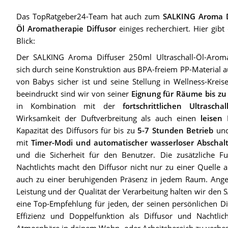
Das TopRatgeber24-Team hat auch zum
SALKING Aroma Di
Öl Aromatherapie Diffusor
einiges recherchiert. Hier gibt
Blick:
Der SALKING Aroma Diffuser 250ml Ultraschall-Öl-Aromat
sich durch seine Konstruktion aus BPA-freiem PP-Material 
von Babys sicher ist und seine Stellung in Wellness-Kreis
beeindruckt sind wir von seiner
Eignung für Räume bis z
in Kombination mit der
fortschrittlichen Ultraschal
Wirksamkeit der Duftverbreitung als auch einen
leisen 
Kapazität des Diffusors für bis zu
5-7 Stunden Betrieb
und
mit
Timer-Modi und automatischer wasserloser Abschal
und die Sicherheit für den Benutzer. Die zusätzliche 
Nachtlichts macht den Diffusor nicht nur zu einer Quelle
auch zu einer beruhigenden Präsenz in jedem Raum. Anges
Leistung und der Qualität der Verarbeitung halten wir den
eine Top-Empfehlung für jeden, der seinen persönlichen Dif
Effizienz und Doppelfunktion als Diffusor und Nachtl
Atmosphäre in deinem Wohn- oder Arbeitsbereich zu verbes