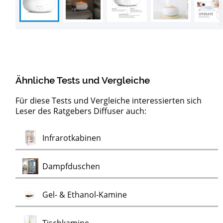
Ähnliche Tests und Vergleiche
Für diese Tests und Vergleiche interessierten sich
Leser des Ratgebers Diffuser auch:
Test
Test
Test
Solarien
Gesichtsbräuner
Teelichtöfen
Test
Infrarotkabinen
Test
Dampfduschen
Test
Gel- & Ethanol-Kamine
Test