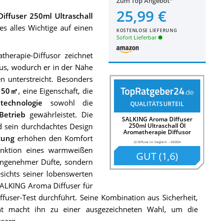
Zum Top Angebot
25,99 €
ffuser 250ml Ultraschall
 es alles Wichtige auf einen
KOSTENLOSE LIEFERUNG
Sofort Lieferbar
herapie-Diffusor zeichnet
aus, wodurch er in der Nähe
en unterstreicht. Besonders
u 50㎡
, eine Eigenschaft, die
ltechnologie
sowohl die
QUALITÄTSURTEIL
Betrieb
gewährleistet. Die
SALKING Aroma Diffuser
 sein durchdachtes Design
250ml Ultraschall Öl
Aromatherapie Diffusor
tung
erhöhen den Komfort
22 Diffuser im Vergleich
–
03/2024
Funktion eines warmweißen
GUT
(
1,6
)
 angenehmer Düfte, sondern
ichts seiner lobenswerten
 SALKING Aroma Diffuser für
fuser-Test durchführt. Seine Kombination aus Sicherheit,
icht macht ihn zu einer ausgezeichneten Wahl, um die
sern.