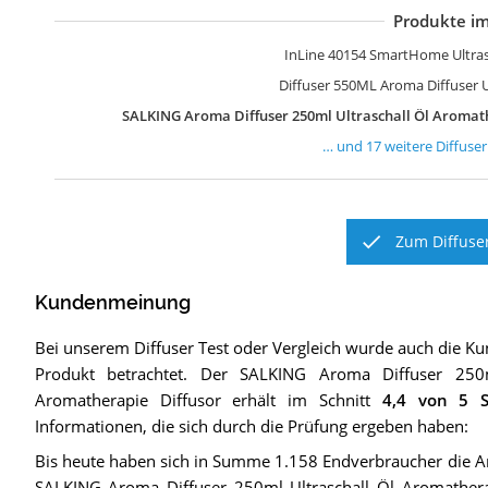
Produkte im
S
A
E
D
S
J
D
L
T
G
A
x
M
A
S
S
S
InLine 40154 SmartHome Ultras
Diffuser 550ML Aroma Diffuser U
SALKING Aroma Diffuser 250ml Ultraschall Öl Aromath
… und
17
weitere
Diffuser
Zum Diffuser
Kundenmeinung
Bei unserem
Diffuser
Test oder Vergleich wurde auch die 
Produkt betrachtet.
Der
SALKING Aroma Diffuser 250m
Aromatherapie Diffusor
erhält im Schnitt
4,4
von 5 S
Informationen, die sich durch die Prüfung ergeben haben:
Bis heute haben sich in Summe 1.158 Endverbraucher die A
SALKING Aroma Diffuser 250ml Ultraschall Öl Aromathera