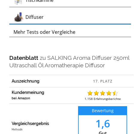
Tischkamine
Test
Diffuser
Mehr Tests oder Vergleiche
Datenblatt
zu
SALKING Aroma Diffuser 250ml
Ultraschall Öl Aromatherapie Diffusor
Auszeichnung
Kundenmeinung
bei Amazon
1.158
Erfahrungsberichte
Bewertung
1,6
Vergleichsergebnis
Methodik
Gut