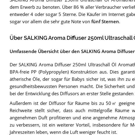
dem Erwerb zu benoten. Über 86 % aller Verbraucher verlieh
entweder 4 oder sogar 5 Sterne. Die Käufer im Internet ga
sogar vor allem die sehr gute Note von
fünf Sternen
.
Über SALKING Aroma Diffuser 250ml Ultraschall 
Umfassende Übersicht über den SALKING Aroma Diffuser
Der SALKING Aroma Diffuser 250ml Ultraschall Öl Aromathe
BPA-freie PP (Polypropylen) Konstruktion aus. Dies garanti
ätherische Öle, der sogar für Babys sicher ist, was ihn zu 
gesundheitsbewussten Personen macht. Die Sicherheit und
bei der Entwicklung des Diffusors an erster Stelle gestanden
Außerdem ist der Diffusor für Räume bis zu 50㎡ geeignet,
Reichweite stellt sicher, dass auch mittelgroße Räum
angenehmen Duft profitieren und eine angenehme Atmosphär
zu verbessern, ist ein weiterer Vorteil, insbesondere für 
Jahreszeiten leben, wenn die Luft weniger feucht ist.