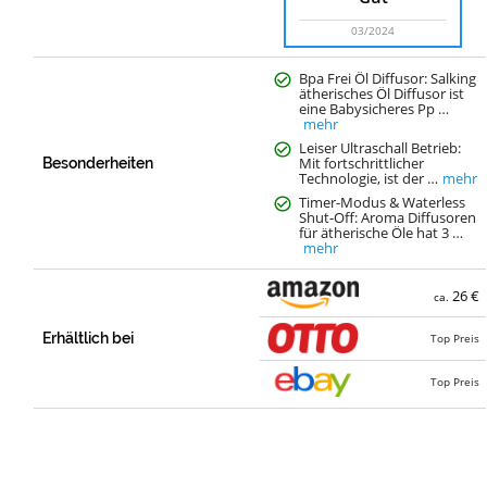
03/2024
Bpa Frei Öl Diffusor: Salking
ätherisches Öl Diffusor ist
eine Babysicheres Pp …
mehr
Leiser Ultraschall Betrieb:
Mit fortschrittlicher
Besonderheiten
Technologie, ist der …
mehr
Timer-Modus & Waterless
Shut-Off: Aroma Diffusoren
für ätherische Öle hat 3 …
mehr
26 €
ca.
Erhältlich bei
Top Preis
Top Preis