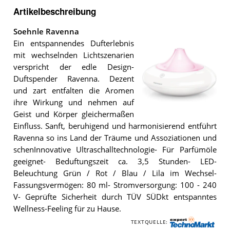
Artikelbeschreibung
Soehnle Ravenna
Ein entspannendes Dufterlebnis
mit wechselnden Lichtszenarien
verspricht der edle Design-
Duftspender Ravenna. Dezent
und zart entfalten die Aromen
ihre Wirkung und nehmen auf
Geist und Körper gleichermaßen
Der
Einfluss. Sanft, beruhigend und harmonisierend entführt
Soehnle
Ravenna
.
Ravenna so ins Land der Träume und Assoziationen und
schenInnovative Ultraschalltechnologie- Für Parfümöle
geeignet- Beduftungszeit ca. 3,5 Stunden- LED-
Beleuchtung Grün / Rot / Blau / Lila im Wechsel-
Fassungsvermögen: 80 ml- Stromversorgung: 100 - 240
V- Geprüfte Sicherheit durch TÜV SÜDkt entspanntes
Wellness-Feeling für zu Hause.
TEXTQUELLE:
E