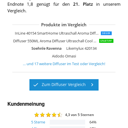
Endnote 1,8 genügt für den
21. Platz
in unserem
Vergleich.
Produkte im Vergleich
SAIMPU Aroma Diffuser
Earnest Living Aroma Diffuser
SALKING Aroma Diffuser
Jeebel Aroma Diffuser mit Flammen Ef
Tomons AD2001-W
Generic 500mL Aroma Diffuser
xinrongda Aroma Diffuser Kabellos
MFunke Aroma Diffuser LED Lampe
Salubrito Aroma Diffuser 300ml
InLine 40154 SmartHome Ultraschall Aroma Diffusor
SIEGER
Diffuser 550ML Aroma Diffuser Ultraschall Cool Mist
SPARTIPP
Soehnle Ravenna
Likemylux 420134
Aidodo Omasi
… und
17
weitere
Diffuser
im Test oder Vergleich!
Zum Diffuser Vergleich
Kundenmeinung
4,3
von 5 Sternen
5
Sterne
64
%