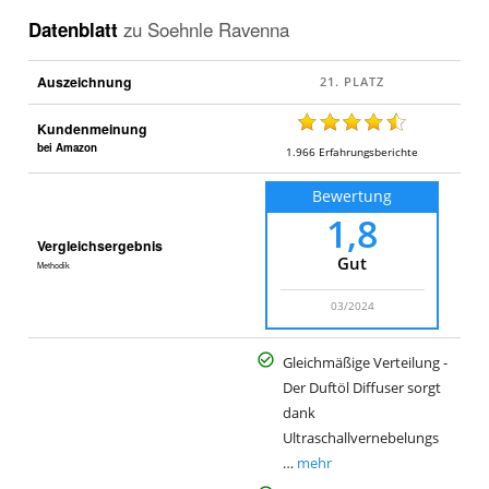
x
Datenblatt
zu
Soehnle Ravenna
p
e
Auszeichnung
r
t
Kundenmeinung
T
bei Amazon
1.966
Erfahrungsberichte
e
Bewertung
c
1,8
h
Vergleichsergebnis
n
Gut
Methodik
o
m
03/2024
a
r
Gleichmäßige Verteilung -
k
Der Duftöl Diffuser sorgt
t
dank
Ultraschallvernebelungs
…
mehr