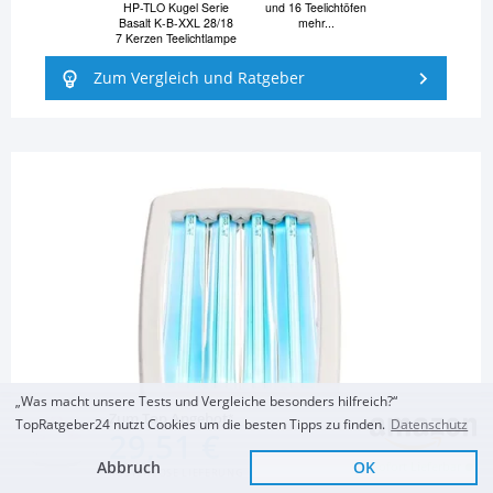
HP-TLO Kugel Serie
und 16 Teelichtöfen
Basalt K-B-XXL 28/18
mehr...
7 Kerzen Teelichtlampe
Zum Vergleich und Ratgeber
„Was macht unsere Tests und Vergleiche besonders hilfreich?“
Zum Top Angebot
TopRatgeber24 nutzt Cookies um die besten Tipps zu finden.
Datenschutz
29,51 €
Abbruch
OK
Sofort Lieferbar
KOSTENLOSE LIEFERUNG
WELLNESS