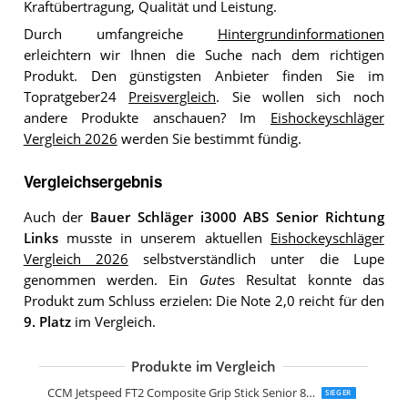
Kraftübertragung, Qualität und Leistung.
Durch umfangreiche
Hintergrundinformationen
erleichtern wir Ihnen die Suche nach dem richtigen
Produkt. Den günstigsten Anbieter finden Sie im
Topratgeber24
Preisvergleich
. Sie wollen sich noch
andere Produkte anschauen? Im
Eishockeyschläger
Vergleich 2026
werden Sie bestimmt fündig.
Vergleichsergebnis
Auch der
Bauer Schläger i3000 ABS Senior Richtung
Links
musste in unserem aktuellen
Eishockeyschläger
Vergleich 2026
selbstverständlich unter die Lupe
genommen werden. Ein
Gut
es Resultat konnte das
Produkt zum Schluss erzielen: Die Note 2,0 reicht für den
9. Platz
im Vergleich.
Produkte im Vergleich
SULOV Kinder Eishockeyschläger Bos
Vancouver Eishockeyschläger 2000 Ki
Instrike 666 ABS Holzschläger Senior L
Bauer Supreme S160 Comp Stick Gript
CCM Jetspeed FT2 Composite Grip Stick Senior 85 Flex
SIEGER