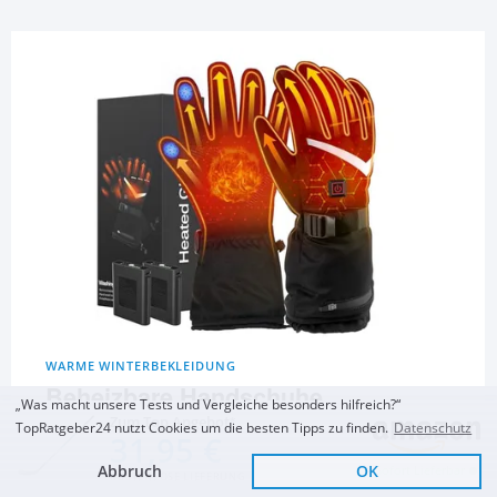
WARME WINTERBEKLEIDUNG
Beheizbare Handschuhe
„Was macht unsere Tests und Vergleiche besonders hilfreich?“
Zum Top Angebot
TopRatgeber24 nutzt Cookies um die besten Tipps zu finden.
Datenschutz
31,95 €
LOTTBUTY Beheizbare
Rasfalo Beheizbare
ABXMAS Beheizte
Handschuhe 2023
Handschuhe
Handschuhe
Abbruch
OK
Sofort Lieferbar
Upgrade
KOSTENLOSE LIEFERUNG
Beheizbare
und 15 Artikel mehr...