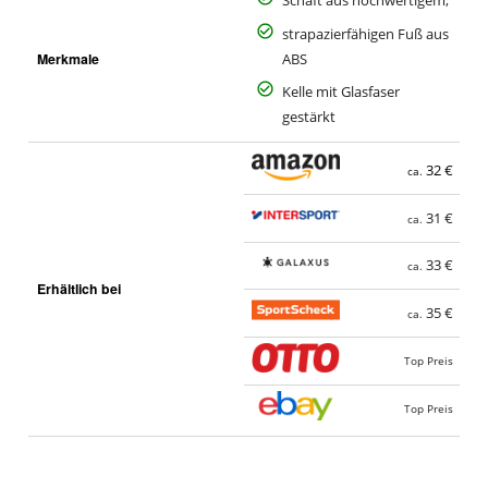
Schaft aus hochwertigem,
strapazierfähigen Fuß aus
Merkmale
ABS
Kelle mit Glasfaser
gestärkt
32 €
ca.
31 €
ca.
33 €
ca.
Erhältlich bei
35 €
ca.
Top Preis
Top Preis