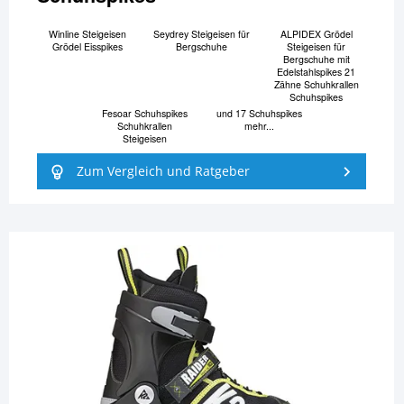
Winline Steigeisen
Seydrey Steigeisen für
ALPIDEX Grödel
Grödel Eisspikes
Bergschuhe
Steigeisen für
Bergschuhe mit
Edelstahlspikes 21
Zähne Schuhkrallen
Schuhspikes
Fesoar Schuhspikes
und 17 Schuhspikes
Schuhkrallen
mehr...
Steigeisen
Zum Vergleich und Ratgeber