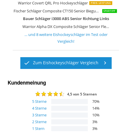
Warrior Covert QRL Pro Hockeyschläger
PREIS-LEISTUNG
Fischer Schläger Composite CT150 Senior Biegung: 92 HandOrientation
SPARTIPP
Bauer Schläger i3000 ABS Senior Richtung Links
Warrior Alpha DX Composite Schläger Senior Flex 85 63'
… und
8
weitere
Eishockeyschläger
im Test oder
Vergleich!
Zum Eishockeyschläger Vergleich
Kundenmeinung
4,5
von 5 Sternen
5
Sterne
70
%
4
Sterne
14
%
3
Sterne
10
%
2
Sterne
3
%
1
Stern
3
%