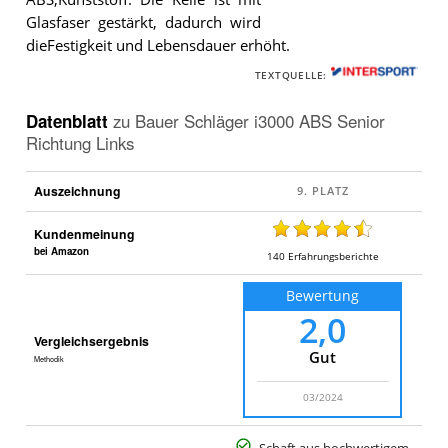
Glasfaser gestärkt, dadurch wird
Der
dieFestigkeit und Lebensdauer erhöht.
Bauer
Schläger
TEXTQUELLE:
i3000
ABS
Senior
Datenblatt
zu
Bauer Schläger i3000 ABS Senior
Richtung
Richtung Links
Links
.
Auszeichnung
Kundenmeinung
bei Amazon
140
Erfahrungsberichte
Bewertung
2,0
Vergleichsergebnis
Gut
Methodik
03/2024