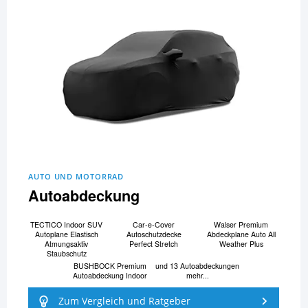
AUTO UND MOTORRAD
Autoabdeckung
TECTICO Indoor SUV
Car-e-Cover
Walser Premium
Autoplane Elastisch
Autoschutzdecke
Abdeckplane Auto All
Atmungsaktiv
Perfect Stretch
Weather Plus
Staubschutz
BUSHBOCK Premium
und 13 Autoabdeckungen
Autoabdeckung Indoor
mehr...
Zum Vergleich und Ratgeber