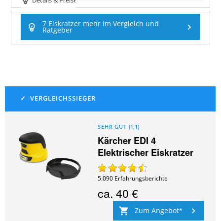
Details & Preise
7 Eiskratzer mehr im Vergleich und
Ratgeber
SEHR GUT
(
1,1
)
Kärcher EDI 4
Elektrischer Eiskratzer
5.090
Erfahrungsberichte
ca.
40 €
Zum Angebot