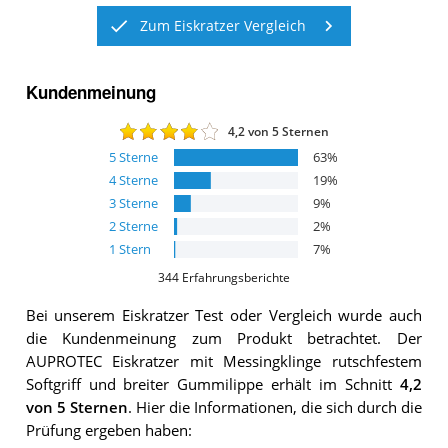
Zum Eiskratzer Vergleich
Kundenmeinung
4,2
von 5 Sternen
5
Sterne
63
%
4
Sterne
19
%
3
Sterne
9
%
2
Sterne
2
%
1
Stern
7
%
344
Erfahrungsberichte
Bei unserem
Eiskratzer
Test oder Vergleich wurde auch
die Kundenmeinung zum Produkt betrachtet.
Der
AUPROTEC Eiskratzer mit Messingklinge rutschfestem
Softgriff und breiter Gummilippe
erhält im Schnitt
4,2
von 5 Sternen
. Hier die Informationen, die sich durch die
Prüfung ergeben haben: