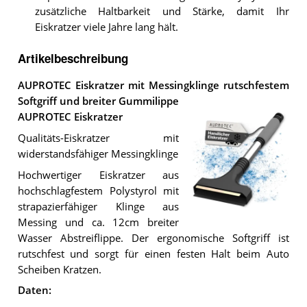
zusätzliche Haltbarkeit und Stärke, damit Ihr
Eiskratzer viele Jahre lang hält.
Artikelbeschreibung
AUPROTEC Eiskratzer mit Messingklinge rutschfestem
Softgriff und breiter Gummilippe
AUPROTEC Eiskratzer
Qualitäts-Eiskratzer mit
widerstandsfähiger Messingklinge
Hochwertiger Eiskratzer aus
hochschlagfestem Polystyrol mit
strapazierfähiger Klinge aus
Der
Messing und ca. 12cm breiter
AUPROTEC
Wasser Abstreiflippe. Der ergonomische Softgriff ist
Eiskratzer
mit
rutschfest und sorgt für einen festen Halt beim Auto
Messingklinge
Scheiben Kratzen.
rutschfestem
Softgriff
Daten:
und
breiter