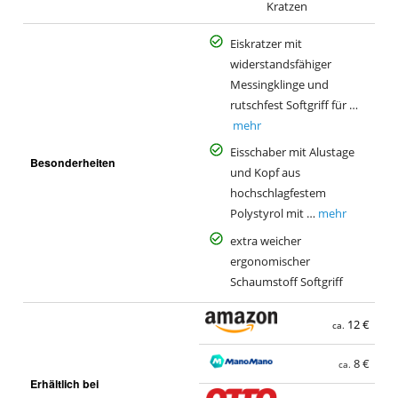
Kratzen
Eiskratzer mit
widerstandsfähiger
Messingklinge und
rutschfest Softgriff für …
mehr
Eisschaber mit Alustage
Besonderheiten
und Kopf aus
hochschlagfestem
Polystyrol mit …
mehr
extra weicher
ergonomischer
Schaumstoff Softgriff
12 €
ca.
8 €
ca.
Erhältlich bei