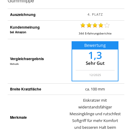
Gummilippe
Auszeichnung
Kundenmeinung
bei Amazon
344
Erfahrungsberichte
Bewertung
1,3
Vergleichsergebnis
Sehr Gut
Methodik
12/2025
Breite Kratzfläche
ca. 100 mm
Eiskratzer mit
widerstandsfähiger
Messingklinge und rutschfest
Merkmale
Softgriff für mehr Komfort
und besseren Halt beim