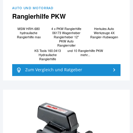
AUTO UND MOTORRAD
Rangierhilfe PKW
MSW HRH-680
4 x PKW Rangierhilfe
Herkules Auto
hydraulische
06173 Wagenheber
Werkzeuge 4X
Rangierhilfe max
Rangierheber 12"
Rangier-Hubwagen
PKW Auto
Rangierroller
KS Tools 160.0413
und 10 Rangierhilfe PKW
Hydraulische
mehr...
Rangierhilfe
Zum Vergleich und Ratgeber