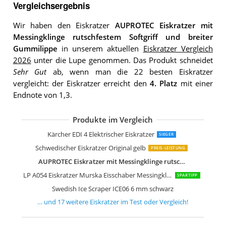
Vergleichsergebnis
Wir haben den Eiskratzer
AUPROTEC Eiskratzer mit
Messingklinge rutschfestem Softgriff und breiter
Gummilippe
in unserem aktuellen
Eiskratzer Vergleich
2026
unter die Lupe genommen. Das Produkt schneidet
Sehr Gut
ab, wenn man die 22 besten Eiskratzer
vergleicht: der Eiskratzer erreicht den
4. Platz
mit einer
Endnote von 1,3.
Produkte im Vergleich
AUPROTEC Eiskratzer mit Messingklin
Audi 80A096010D Eiskratzer
LICARGO Eiskratzer mit Messingklinge
FROSTWUNDER Eiskratzer Auto
AUPROTEC Eiskratzer 2K Eisschaber
Fiskars Auto- Eiskratzer und Schneebü
AUPROTEC Eiskratzer mit Handschuh
Fiskars Auto-Eiskratzer Beidseitig nut
IWH 74375 Eisschaber Thermo XXL
WOLF-Garten multi-star Eiskratzer IS
Kungs 4561 ARTIC-IS Eiskratzer
Nigrin 6190 Eisschaber Schneebesen
Kärcher EDI 4 Elektrischer Eiskratzer
SIEGER
Schwedischer Eiskratzer Original gelb
PREIS-LEISTUNG
AUPROTEC Eiskratzer mit Messingklinge rutschfestem Softgriff und breiter Gummilippe
LP A054 Eiskratzer Murska Eisschaber Messingklinge Original
SPARTIPP
Swedish Ice Scraper ICE06 6 mm schwarz
… und
17
weitere
Eiskratzer
im Test oder Vergleich!