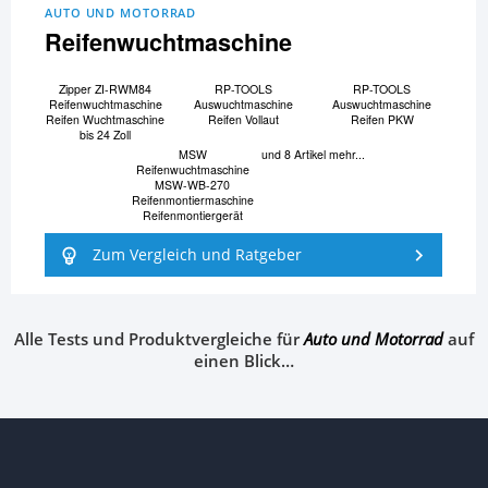
AUTO UND MOTORRAD
Reifenwuchtmaschine
Zipper ZI-RWM84
RP-TOOLS
RP-TOOLS
Reifenwuchtmaschine
Auswuchtmaschine
Auswuchtmaschine
Reifen Wuchtmaschine
Reifen Vollaut
Reifen PKW
bis 24 Zoll
MSW
und 8 Artikel mehr...
Reifenwuchtmaschine
MSW-WB-270
Reifenmontiermaschine
Reifenmontiergerät
Zum Vergleich und Ratgeber
Alle Tests und Produktvergleiche für
Auto und Motorrad
auf
einen Blick…