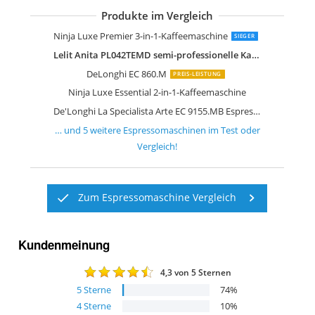
Produkte im Vergleich
De'Longhi Dedica EC 685.BK
De'Longhi EC 685.M
Ninja Luxe Premier 3-in-1-Kaffeemaschine
SIEGER
Lelit Anita PL042TEMD semi-professionelle Kaffeemaschine
DeLonghi EC 860.M
PREIS-LEISTUNG
Ninja Luxe Essential 2-in-1-Kaffeemaschine
De'Longhi La Specialista Arte EC 9155.MB Espresso Siebträgermaschine
… und
5
weitere
Espressomaschinen
im Test oder
Vergleich!
Zum Espressomaschine Vergleich
Kundenmeinung
4,3
von 5 Sternen
5
Sterne
74
%
4
Sterne
10
%