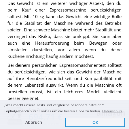
Das Gewicht ist ein weiterer wichtiger Aspekt, den du
beim Kauf einer Espressomaschine berücksichtigen
solltest. Mit 10 kg kann das Gewicht eine wichtige Rolle
für die Stabilität der Maschine während des Betriebs
spielen. Eine schwere Maschine bietet mehr Stabilität und
verringert das Risiko, dass sie umkippt. Sie kann aber
auch eine Herausforderung beim Bewegen oder
Umstellen darstellen, vor allem wenn du deine
Kücheneinrichtung häufig ändern möchtest.
Bei deinem persönlichen Espressomaschinentest solltest
du berücksichtigen, wie sich das Gewicht der Maschine
auf ihre Benutzerfreundlichkeit und Kompatibilität mit
deinem Lebensstil auswirkt. Wenn du die Maschine oft
umstellen musst, ist ein leichteres Modell vielleicht
besser geeignet.
„Was macht unsere Tests und Vergleiche besonders hilfreich?“
Die semiprofessionelle Espressomaschine Lelit Anita
Zum Top Angebot
TopRatgeber24 nutzt Cookies um die besten Tipps zu finden.
Datenschutz
PL042TEMD wiegt 10 kg und bietet ein ideales
694,71 €
Gleichgewicht zwischen Stabilität und Tragbarkeit. Ihre
Abbruch
OK
KOSTENLOSE LIEFERUNG
robuste Konstruktion garantiert Langlebigkeit und