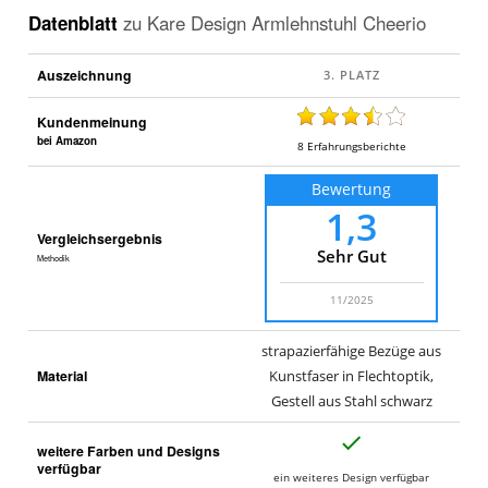
Datenblatt
zu
Kare Design Armlehnstuhl Cheerio
Auszeichnung
Kundenmeinung
bei Amazon
8
Erfahrungsberichte
Bewertung
1,3
Vergleichsergebnis
Sehr Gut
Methodik
11/2025
strapazierfähige Bezüge aus
Material
Kunstfaser in Flechtoptik,
Gestell aus Stahl schwarz
J
weitere Farben und Designs
a
verfügbar
ein weiteres Design verfügbar