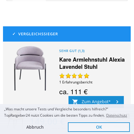
SEHR GUT
(
1,3
)
Kare Armlehnstuhl Alexia
Lavendel Stuhl
1
Erfahrungsbericht
ca.
111 €
Zum Angebot
„Was macht unsere Tests und Vergleiche besonders hilfreich?“
Zum Top Angebot
TopRatgeber24 nutzt Cookies um die besten Tipps zu finden.
Datenschutz
149,00 €
Abbruch
OK
Sofort Lieferbar
KOSTENLOSE LIEFERUNG