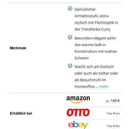
Gemütlicher
Armlehnstuhl, extra
stylisch mit Flechtoptik in
der Trendfarbe Curry
Besonders elegant wirkt
das warme Gelb in
Merkmale
Kombination mit matten
Schwarz
Macht sich am Esstisch
oder auch als Solitär oder
als Besuchstuhl im
Homeoffice …
mehr
149 €
ca.
Erhältlich bei
Top Preis
Top Preis