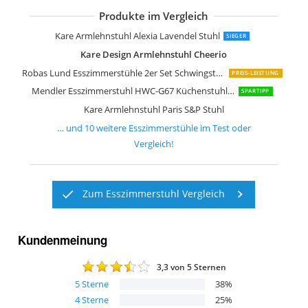
Produkte im Vergleich
Kare Armlehnstuhl Monaco Nougat 2e
Kare Design Stuhl Ko Lanta 2er Set
B&D home Esszimmerstuhl drehbar
Kare Design Stuhl Lara 2er Set
AC Design Furniture Trine Esszimmers
Kare Armlehnstuhl Alexia Lavendel Stuhl
SIEGER
Kare Design Armlehnstuhl Cheerio
Robas Lund Esszimmerstühle 2er Set Schwingstuhl Petrol
PREIS-LEISTUNG
Mendler Esszimmerstuhl HWC-G67 Küchenstuhl Stuhl
SPARTIPP
Kare Armlehnstuhl Paris S&P Stuhl
… und
10
weitere
Esszimmerstühle
im Test oder
Vergleich!
Zum Esszimmerstuhl Vergleich
Kundenmeinung
3,3
von 5 Sternen
5
Sterne
38
%
4
Sterne
25
%