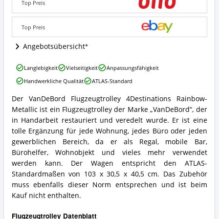
Top Preis
Metallic
Angebote:
Wo
Top Preis
ist
Flugzeugtrolley
Angebotsübersicht
erhältlich?
VanDeBord
Langlebigkeit
Vielseitigkeit
Anpassungsfähigkeit
Flugzeugtrolley
Handwerkliche Qualität
ATLAS-Standard
4Destinations
Rainbow-
Der VanDeBord Flugzeugtrolley 4Destinations Rainbow-
Metallic
VanDeBord
Metallic ist ein Flugzeugtrolley der Marke „VanDeBord“, der
Vorteile:
Flugzeugtrolley
Was
4Destinations
in Handarbeit restauriert und veredelt wurde. Er ist eine
spricht
Rainbow-
tolle Ergänzung für jede Wohnung, jedes Büro oder jeden
für
Metallic
gewerblichen Bereich, da er als Regal, mobile Bar,
Flugzeugtrolley?
Zusammenfassung:
Bürohelfer, Wohnobjekt und vieles mehr verwendet
Was
werden kann. Der Wagen entspricht den ATLAS-
bietet
Flugzeugtrolley?
Standardmaßen von 103 x 30,5 x 40,5 cm. Das Zubehör
muss ebenfalls dieser Norm entsprechen und ist beim
Kauf nicht enthalten.
Flugzeugtrolley Datenblatt