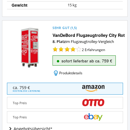
Gewicht
15 kg
SEHR GUT
(
1,5
)
VanDeBord Flugzeugtrolley City Rot
8. Platz
im Flugzeugtrolley-Vergleich
2
Erfahrungen
sofort lieferbar ab ca. 759 €
Produktdetails
VanDeBord
ca. 759 €
Flugzeugtrolley
KOSTENLOSE LIEFERUNG
City
Rot
Top Preis
Angebote:
Wo
ist
Top Preis
Flugzeugtrolley
erhältlich?
Angebotsübersicht