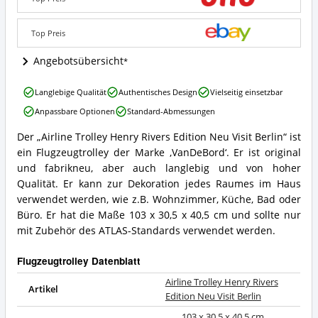
Edition
Neu
Visit
Top Preis
Berlin
Angebote:
Angebotsübersicht
Wo
ist
Airline
Langlebige Qualität
Authentisches Design
Vielseitig einsetzbar
Flugzeugtrolley
Trolley
erhältlich?
Anpassbare Optionen
Standard-Abmessungen
Henry
Rivers
Der „Airline Trolley Henry Rivers Edition Neu Visit Berlin“ ist
Edition
Airline
ein Flugzeugtrolley der Marke ‚VanDeBord‘. Er ist original
Neu
Trolley
Visit
Henry
und fabrikneu, aber auch langlebig und von hoher
Berlin
Rivers
Qualität. Er kann zur Dekoration jedes Raumes im Haus
Vorteile:
Edition
verwendet werden, wie z.B. Wohnzimmer, Küche, Bad oder
Was
Neu
Büro. Er hat die Maße 103 x 30,5 x 40,5 cm und sollte nur
spricht
Visit
für
mit Zubehör des ATLAS-Standards verwendet werden.
Berlin
Flugzeugtrolley?
Zusammenfassung:
Was
Flugzeugtrolley Datenblatt
bietet
Flugzeugtrolley?
Airline Trolley Henry Rivers
Artikel
Edition Neu Visit Berlin
103 x 30,5 x 40,5 cm