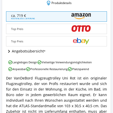
Produktdetails
VanDeBord
ca. 719 €
Flugzeugtrolley
KOSTENLOSE LIEFERUNG
Uni
Rot
Top Preis
Angebote:
Wo
ist
Top Preis
Flugzeugtrolley
erhältlich?
Angebotsübersicht
VanDeBord
Langlebiges Design
Vielseitige Verwendungsmöglichkeiten
Flugzeugtrolley
Anpassbar
Professionelle Restaurierung
Platzsparend
Uni
Rot
Der VanDeBord Flugzeugtrolley Uni Rot ist ein originaler
Vorteile:
VanDeBord
Flugzeugtrolley, der von Profis restauriert wurde und sich
Was
Flugzeugtrolley
spricht
Uni
für den Einsatz in der Wohnung, in der Küche, im Bad, im
für
Rot
Büro oder in jedem gewerblichen Raum eignet. Er kann
Flugzeugtrolley?
Zusammenfassung:
individuell nach Ihren Wünschen ausgestattet werden und
Was
hat die ATLAS-Standardmaße von 103 x 30,5 x 40,5 cm. Das
bietet
Zubehör ist nicht im Lieferumfang enthalten, muss aber
Flugzeugtrolley?