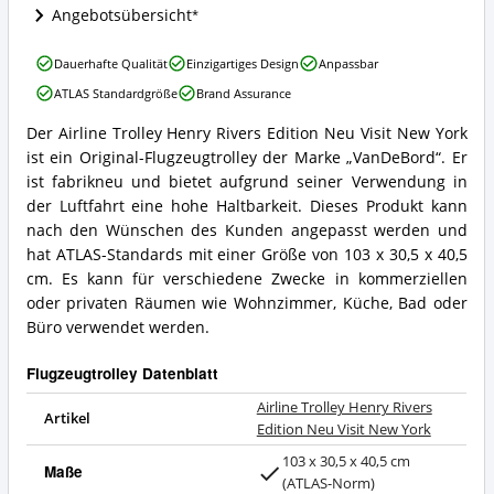
York
Angebotsübersicht
Angebote:
Wo
Airline
Dauerhafte Qualität
Einzigartiges Design
Anpassbar
ist
Trolley
Flugzeugtrolley
ATLAS Standardgröße
Brand Assurance
Henry
erhältlich?
Rivers
Der Airline Trolley Henry Rivers Edition Neu Visit New York
Edition
Airline
ist ein Original-Flugzeugtrolley der Marke „VanDeBord“. Er
Neu
Trolley
Visit
Henry
ist fabrikneu und bietet aufgrund seiner Verwendung in
New
Rivers
der Luftfahrt eine hohe Haltbarkeit. Dieses Produkt kann
York
Edition
nach den Wünschen des Kunden angepasst werden und
Vorteile:
Neu
hat ATLAS-Standards mit einer Größe von 103 x 30,5 x 40,5
Was
Visit
spricht
cm. Es kann für verschiedene Zwecke in kommerziellen
New
für
York
oder privaten Räumen wie Wohnzimmer, Küche, Bad oder
Flugzeugtrolley?
Zusammenfassung:
Büro verwendet werden.
Was
bietet
Flugzeugtrolley Datenblatt
Flugzeugtrolley?
Airline Trolley Henry Rivers
Artikel
Edition Neu Visit New York
103 x 30,5 x 40,5 cm
Maße
(ATLAS-Norm)