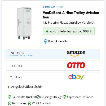
SEHR GUT
(
1,5
)
VanDeBord Airline Trolley Aviation
Neu
13. Platz
im Flugzeugtrolley-Vergleich
sofort lieferbar ab ca. 989 €
Produktdetails
VanDeBord
ca. 989 €
Airline
KOSTENLOSE LIEFERUNG
Trolley
Aviation
Top Preis
Neu
Angebote:
Wo
Top Preis
ist
Flugzeugtrolley
Angebotsübersicht
erhältlich?
VanDeBord
Dauerhafte Qualität
Vielseitiges Design
Anpassbare Optionen
Airline
Platzsparend
ATLAS-Standard
Trolley