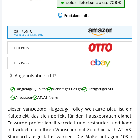
sofort lieferbar ab ca. 759 €
Produktdetails
VanDeBord
ca. 759 €
Flugzeugtrolley
KOSTENLOSE LIEFERUNG
Weltkarte
Blau
Top Preis
Angebote:
Wo
ist
Top Preis
Flugzeugtrolley
erhältlich?
Angebotsübersicht
VanDeBord
Langlebige Qualität
Vielseitiges Design
Einzigartiger Stil
Flugzeugtrolley
Anpassbar
ATLAS-Norm
Weltkarte
Blau
Dieser VanDeBord Flugzeug-Trolley Weltkarte Blau ist ein
Vorteile:
VanDeBord
Kultobjekt, das sich perfekt für den Hausgebrauch eignet.
Was
Flugzeugtrolley
spricht
Weltkarte
Er wurde professionell veredelt und restauriert und kann
für
Blau
individuell nach Ihren Wünschen mit Zubehör nach ATLAS-
Flugzeugtrolley?
Zusammenfassung:
Standard ausgestattet werden. Die Maße betragen 103 x
Was