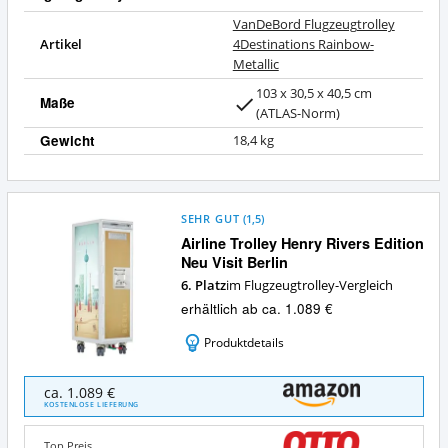
VanDeBord Flugzeugtrolley
Artikel
4Destinations Rainbow-
Metallic
103 x 30,5 x 40,5 cm
Maße
(ATLAS-Norm)
Gewicht
18,4 kg
SEHR GUT
(
1,5
)
Airline Trolley Henry Rivers Edition
Neu Visit Berlin
6. Platz
im Flugzeugtrolley-Vergleich
erhältlich ab ca. 1.089 €
Produktdetails
Airline
ca. 1.089 €
Trolley
KOSTENLOSE LIEFERUNG
Henry
Rivers
Top Preis