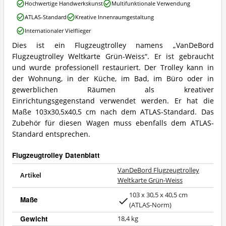
VanDeBord
Hochwertige Handwerkskunst
Multifunktionale Verwendung
Flugzeugtrolley
ATLAS-Standard
Kreative Innenraumgestaltung
Weltkarte
Grün-
Internationaler Vielflieger
Weiss
Dies ist ein Flugzeugtrolley namens „VanDeBord
Vorteile:
VanDeBord
Was
Flugzeugtrolley Weltkarte Grün-Weiss“. Er ist gebraucht
Flugzeugtrolley
spricht
Weltkarte
und wurde professionell restauriert. Der Trolley kann in
für
Grün-
der Wohnung, in der Küche, im Bad, im Büro oder in
Flugzeugtrolley?
Weiss
gewerblichen Räumen als kreativer
Zusammenfassung:
Einrichtungsgegenstand verwendet werden. Er hat die
Was
Maße 103x30,5x40,5 cm nach dem ATLAS-Standard. Das
bietet
Flugzeugtrolley?
Zubehör für diesen Wagen muss ebenfalls dem ATLAS-
Standard entsprechen.
Flugzeugtrolley Datenblatt
VanDeBord Flugzeugtrolley
Artikel
Weltkarte Grün-Weiss
103 x 30,5 x 40,5 cm
Maße
(ATLAS-Norm)
Gewicht
18,4 kg