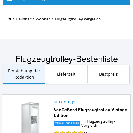
TopRatgeber24.de
Haushalt
Wohnen
Flugzeugtrolley Vergleich
Flugzeugtrolley-Bestenliste
Empfehlung der
Lieferzeit
Bestpreis
Redaktion
SEHR GUT
(
1,3
)
VanDeBord Flugzeugtrolley Vintage
Edition
im Flugzeugtrolley-
VERGLEICHSSIEGER
Vergleich