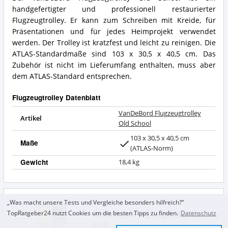
VanDeBord
Vorteile:
handgefertigter und professionell restaurierter
Flugzeugtrolley
Was
Old
Flugzeugtrolley. Er kann zum Schreiben mit Kreide, für
spricht
School
für
Präsentationen und für jedes Heimprojekt verwendet
Zusammenfassung:
Flugzeugtrolley?
werden. Der Trolley ist kratzfest und leicht zu reinigen. Die
Was
ATLAS-Standardmaße sind 103 x 30,5 x 40,5 cm. Das
bietet
Zubehör ist nicht im Lieferumfang enthalten, muss aber
Flugzeugtrolley?
dem ATLAS-Standard entsprechen.
Flugzeugtrolley Datenblatt
VanDeBord Flugzeugtrolley
Artikel
Old School
103 x 30,5 x 40,5 cm
Maße
(ATLAS-Norm)
Gewicht
18,4 kg
SEHR GUT
(
1,5
)
„Was macht unsere Tests und Vergleiche besonders hilfreich?“
VanDeBord Flugzeugtrolley Uni
TopRatgeber24 nutzt Cookies um die besten Tipps zu finden.
Datenschutz
Gelb