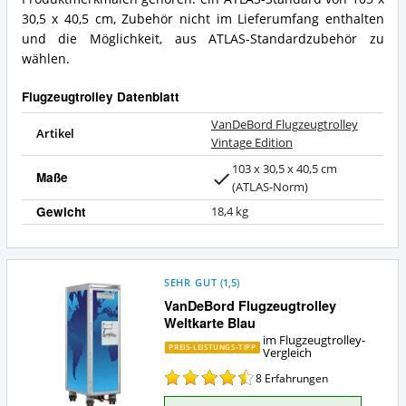
Was
30,5 x 40,5 cm, Zubehör nicht im Lieferumfang enthalten
bietet
und die Möglichkeit, aus ATLAS-Standardzubehör zu
Flugzeugtrolley?
wählen.
Flugzeugtrolley Datenblatt
VanDeBord Flugzeugtrolley
Artikel
Vintage Edition
103 x 30,5 x 40,5 cm
Maße
(ATLAS-Norm)
Gewicht
18,4 kg
SEHR GUT
(
1,5
)
VanDeBord Flugzeugtrolley
Weltkarte Blau
im Flugzeugtrolley-
PREIS-LEISTUNGS-TIPP
Vergleich
8
Erfahrungen