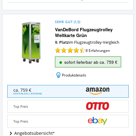
SEHR GUT
(
1,5
)
VanDeBord Flugzeugtrolley
Weltkarte Grün
9. Platz
im Flugzeugtrolley-Vergleich
8
Erfahrungen
sofort lieferbar ab ca. 759 €
Produktdetails
VanDeBord
ca. 759 €
Flugzeugtrolley
KOSTENLOSE LIEFERUNG
Weltkarte
Grün
Top Preis
Angebote:
Wo
ist
Top Preis
Flugzeugtrolley
erhältlich?
Angebotsübersicht