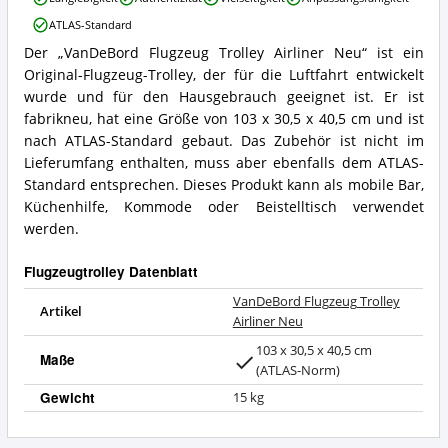
Flugzeug
ATLAS-Standard
Trolley
Airliner
Der „VanDeBord Flugzeug Trolley Airliner Neu“ ist ein
VanDeBord
Neu
Original-Flugzeug-Trolley, der für die Luftfahrt entwickelt
Flugzeug
Vorteile:
Trolley
wurde und für den Hausgebrauch geeignet ist. Er ist
Was
Airliner
spricht
fabrikneu, hat eine Größe von 103 x 30,5 x 40,5 cm und ist
Neu
für
nach ATLAS-Standard gebaut. Das Zubehör ist nicht im
Zusammenfassung:
Flugzeugtrolley?
Lieferumfang enthalten, muss aber ebenfalls dem ATLAS-
Was
Standard entsprechen. Dieses Produkt kann als mobile Bar,
bietet
Flugzeugtrolley?
Küchenhilfe, Kommode oder Beistelltisch verwendet
werden.
Flugzeugtrolley Datenblatt
VanDeBord Flugzeug Trolley
Artikel
Airliner Neu
103 x 30,5 x 40,5 cm
Maße
(ATLAS-Norm)
Gewicht
15 kg