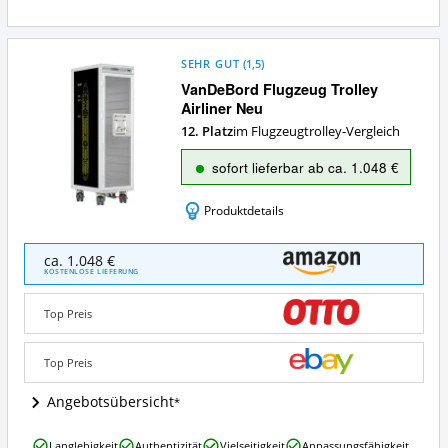
SEHR GUT
(
1,5
)
VanDeBord Flugzeug Trolley
Airliner Neu
12. Platz
im Flugzeugtrolley-Vergleich
sofort lieferbar ab ca. 1.048 €
Produktdetails
VanDeBord
ca. 1.048 €
Flugzeug
KOSTENLOSE LIEFERUNG
Trolley
Airliner
Top Preis
Neu
Angebote:
Wo
Top Preis
ist
Flugzeugtrolley
Angebotsübersicht
erhältlich?
VanDeBord
Langlebigkeit
Authentizität
Vielseitigkeit
Anpassungsfähigkeit