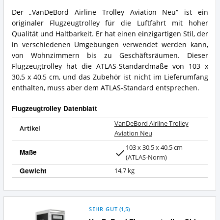
Aviation
Der „VanDeBord Airline Trolley Aviation Neu“ ist ein
Neu
VanDeBord
originaler Flugzeugtrolley für die Luftfahrt mit hoher
Vorteile:
Airline
Was
Trolley
Qualität und Haltbarkeit. Er hat einen einzigartigen Stil, der
spricht
Aviation
in verschiedenen Umgebungen verwendet werden kann,
für
Neu
von Wohnzimmern bis zu Geschäftsräumen. Dieser
Flugzeugtrolley?
Zusammenfassung:
Flugzeugtrolley hat die ATLAS-Standardmaße von 103 x
Was
30,5 x 40,5 cm, und das Zubehör ist nicht im Lieferumfang
bietet
Flugzeugtrolley?
enthalten, muss aber dem ATLAS-Standard entsprechen.
Flugzeugtrolley Datenblatt
VanDeBord Airline Trolley
Artikel
Aviation Neu
103 x 30,5 x 40,5 cm
Maße
(ATLAS-Norm)
Gewicht
14,7 kg
SEHR GUT
(
1,5
)