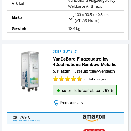
VanDeBord Flugzeugtrolley
Artikel
Weltkarte Anthrazit
103 x 30,5 x 40,5 cm
Maße
(ATLAS-Norm)
Gewicht
18,4 kg
SEHR GUT
(
1,5
)
VanDeBord Flugzeugtrolley
4Destinations Rainbow-Metallic
5. Platz
im Flugzeugtrolley-Vergleich
5
Erfahrungen
sofort lieferbar ab ca. 769 €
Produktdetails
VanDeBord
ca. 769 €
Flugzeugtrolley
KOSTENLOSE LIEFERUNG
4Destinations
Rainbow-