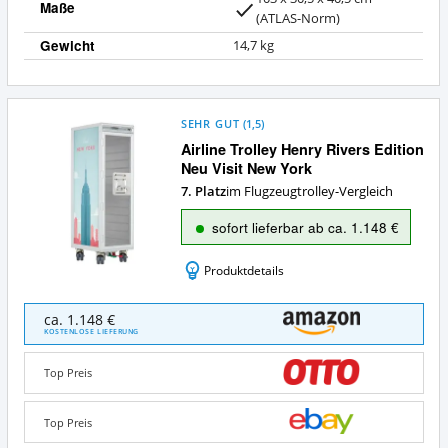
Maße
(ATLAS-Norm)
Gewicht
14,7 kg
SEHR GUT
(
1,5
)
Airline Trolley Henry Rivers Edition
Neu Visit New York
7. Platz
im Flugzeugtrolley-Vergleich
sofort lieferbar ab ca. 1.148 €
Produktdetails
Airline
ca. 1.148 €
Trolley
KOSTENLOSE LIEFERUNG
Henry
Rivers
Top Preis
Edition
Neu
Visit
Top Preis
New