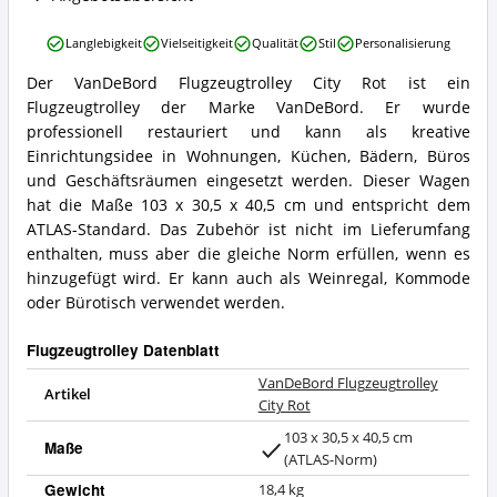
VanDeBord
Langlebigkeit
Vielseitigkeit
Qualität
Stil
Personalisierung
Flugzeugtrolley
City
Der VanDeBord Flugzeugtrolley City Rot ist ein
VanDeBord
Rot
Flugzeugtrolley der Marke VanDeBord. Er wurde
Flugzeugtrolley
Vorteile:
City
professionell restauriert und kann als kreative
Was
Rot
Einrichtungsidee in Wohnungen, Küchen, Bädern, Büros
spricht
Zusammenfassung:
für
und Geschäftsräumen eingesetzt werden. Dieser Wagen
Was
Flugzeugtrolley?
hat die Maße 103 x 30,5 x 40,5 cm und entspricht dem
bietet
ATLAS-Standard. Das Zubehör ist nicht im Lieferumfang
Flugzeugtrolley?
enthalten, muss aber die gleiche Norm erfüllen, wenn es
hinzugefügt wird. Er kann auch als Weinregal, Kommode
oder Bürotisch verwendet werden.
Flugzeugtrolley Datenblatt
VanDeBord Flugzeugtrolley
Artikel
City Rot
103 x 30,5 x 40,5 cm
Maße
(ATLAS-Norm)
Gewicht
18,4 kg