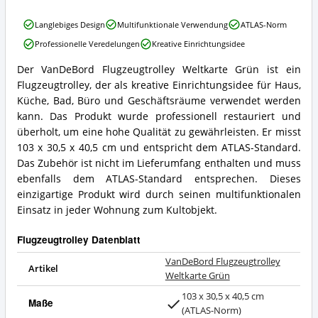
VanDeBord
Langlebiges Design
Multifunktionale Verwendung
ATLAS-Norm
Flugzeugtrolley
Professionelle Veredelungen
Kreative Einrichtungsidee
Weltkarte
Grün
Der VanDeBord Flugzeugtrolley Weltkarte Grün ist ein
Vorteile:
VanDeBord
Flugzeugtrolley, der als kreative Einrichtungsidee für Haus,
Was
Flugzeugtrolley
spricht
Weltkarte
Küche, Bad, Büro und Geschäftsräume verwendet werden
für
Grün
kann. Das Produkt wurde professionell restauriert und
Flugzeugtrolley?
Zusammenfassung:
überholt, um eine hohe Qualität zu gewährleisten. Er misst
Was
103 x 30,5 x 40,5 cm und entspricht dem ATLAS-Standard.
bietet
Das Zubehör ist nicht im Lieferumfang enthalten und muss
Flugzeugtrolley?
ebenfalls dem ATLAS-Standard entsprechen. Dieses
einzigartige Produkt wird durch seinen multifunktionalen
Einsatz in jeder Wohnung zum Kultobjekt.
Flugzeugtrolley Datenblatt
VanDeBord Flugzeugtrolley
Artikel
Weltkarte Grün
103 x 30,5 x 40,5 cm
Maße
(ATLAS-Norm)