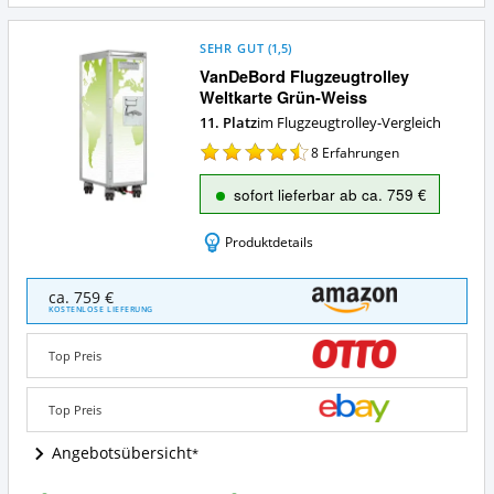
SEHR GUT
(
1,5
)
VanDeBord Flugzeugtrolley
Weltkarte Grün-Weiss
11. Platz
im Flugzeugtrolley-Vergleich
8
Erfahrungen
sofort lieferbar ab ca. 759 €
Produktdetails
VanDeBord
ca. 759 €
Flugzeugtrolley
KOSTENLOSE LIEFERUNG
Weltkarte
Grün-
Top Preis
Weiss
Angebote:
Wo
Top Preis
ist
Flugzeugtrolley
Angebotsübersicht
erhältlich?