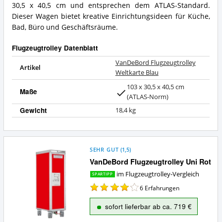
30,5 x 40,5 cm und entsprechen dem ATLAS-Standard.
bietet
Dieser Wagen bietet kreative Einrichtungsideen für Küche,
Flugzeugtrolley?
Bad, Büro und Geschäftsräume.
Flugzeugtrolley Datenblatt
VanDeBord Flugzeugtrolley
Artikel
Weltkarte Blau
103 x 30,5 x 40,5 cm
Maße
(ATLAS-Norm)
Gewicht
18,4 kg
SEHR GUT
(
1,5
)
VanDeBord Flugzeugtrolley Uni Rot
im Flugzeugtrolley-Vergleich
SPARTIPP
6
Erfahrungen
sofort lieferbar ab ca. 719 €