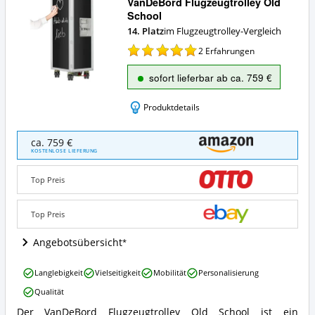
VanDeBord Flugzeugtrolley Old
School
14. Platz
im Flugzeugtrolley-Vergleich
2
Erfahrungen
sofort lieferbar ab ca. 759 €
Produktdetails
VanDeBord
ca. 759 €
Flugzeugtrolley
KOSTENLOSE LIEFERUNG
Old
School
Top Preis
Angebote:
Wo
ist
Top Preis
Flugzeugtrolley
erhältlich?
Angebotsübersicht
VanDeBord
Langlebigkeit
Vielseitigkeit
Mobilität
Personalisierung
Flugzeugtrolley
Qualität
Old
School
Der VanDeBord Flugzeugtrolley Old School ist ein