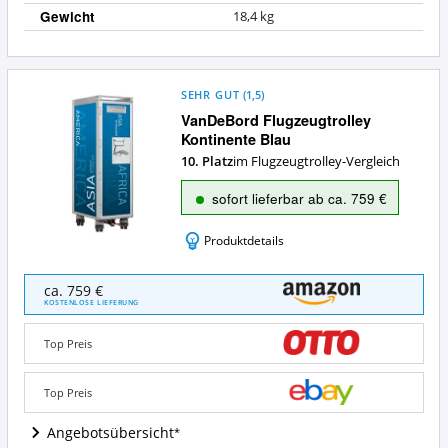
Gewicht
18,4 kg
SEHR GUT
(
1,5
)
VanDeBord Flugzeugtrolley
Kontinente Blau
10. Platz
im Flugzeugtrolley-Vergleich
sofort lieferbar ab ca. 759 €
Produktdetails
VanDeBord
ca. 759 €
Flugzeugtrolley
KOSTENLOSE LIEFERUNG
Kontinente
Blau
Top Preis
Angebote:
Wo
ist
Top Preis
Flugzeugtrolley
erhältlich?
Angebotsübersicht