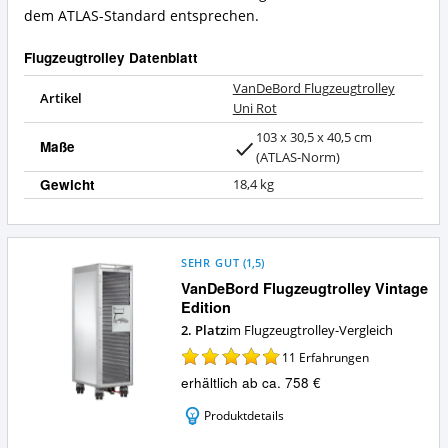
dem ATLAS-Standard entsprechen.
Flugzeugtrolley Datenblatt
VanDeBord Flugzeugtrolley
Artikel
Uni Rot
103 x 30,5 x 40,5 cm
Maße
(ATLAS-Norm)
Gewicht
18,4 kg
SEHR GUT
(
1,5
)
VanDeBord Flugzeugtrolley Vintage
Edition
2. Platz
im Flugzeugtrolley-Vergleich
11
Erfahrungen
erhältlich ab ca. 758 €
Produktdetails