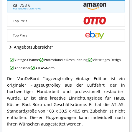
VanDeBord
ca. 758 €
Flugzeugtrolley
KOSTENLOSE LIEFERUNG
Vintage
Edition
Top Preis
Angebote:
Wo
ist
Top Preis
Flugzeugtrolley
erhältlich?
Angebotsübersicht
VanDeBord
Vintage-Charme
Professionelle Restaurierung
Vielseitiges Design
Flugzeugtrolley
Anpassbar
ATLAS-Norm
Vintage
Edition
Der VanDeBord Flugzeugtrolley Vintage Edition ist ein
Vorteile:
VanDeBord
originaler Flugzeugtrolley aus der Luftfahrt, der in
Was
Flugzeugtrolley
spricht
Vintage
hochwertiger Handarbeit und professionell restauriert
für
Edition
wurde. Er ist eine kreative Einrichtungsidee für Haus,
Flugzeugtrolley?
Zusammenfassung:
Küche, Bad, Büro und Geschäftsräume. Er hat die ATLAS-
Was
Standardgröße von 103 x 30,5 x 40,5 cm, Zubehör ist nicht
bietet
enthalten. Dieser Flugzeugwagen kann individuell nach
Flugzeugtrolley?
Ihren Wünschen ausgestattet werden.