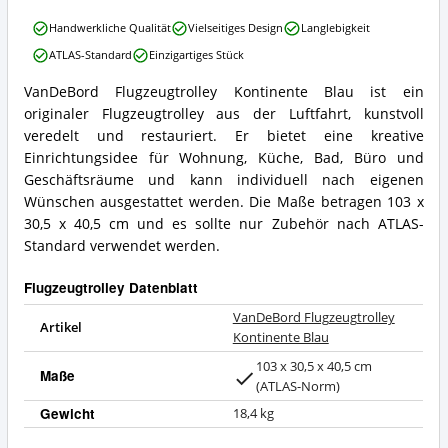
VanDeBord
Handwerkliche Qualität
Vielseitiges Design
Langlebigkeit
Flugzeugtrolley
ATLAS-Standard
Einzigartiges Stück
Kontinente
Blau
VanDeBord Flugzeugtrolley Kontinente Blau ist ein
Vorteile:
VanDeBord
originaler Flugzeugtrolley aus der Luftfahrt, kunstvoll
Was
Flugzeugtrolley
spricht
Kontinente
veredelt und restauriert. Er bietet eine kreative
für
Blau
Einrichtungsidee für Wohnung, Küche, Bad, Büro und
Flugzeugtrolley?
Zusammenfassung:
Geschäftsräume und kann individuell nach eigenen
Was
Wünschen ausgestattet werden. Die Maße betragen 103 x
bietet
30,5 x 40,5 cm und es sollte nur Zubehör nach ATLAS-
Flugzeugtrolley?
Standard verwendet werden.
Flugzeugtrolley Datenblatt
VanDeBord Flugzeugtrolley
Artikel
Kontinente Blau
103 x 30,5 x 40,5 cm
Maße
(ATLAS-Norm)
Gewicht
18,4 kg