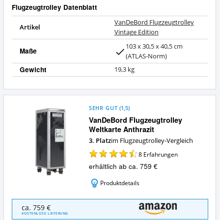
Flugzeugtrolley Datenblatt
VanDeBord Flugzeugtrolley
Artikel
Vintage Edition
103 x 30,5 x 40,5 cm
Maße
(ATLAS-Norm)
Gewicht
19,3 kg
SEHR GUT
(
1,5
)
VanDeBord Flugzeugtrolley
Weltkarte Anthrazit
3. Platz
im Flugzeugtrolley-Vergleich
8
Erfahrungen
erhältlich ab ca. 759 €
Produktdetails
VanDeBord
ca. 759 €
Flugzeugtrolley
KOSTENLOSE LIEFERUNG