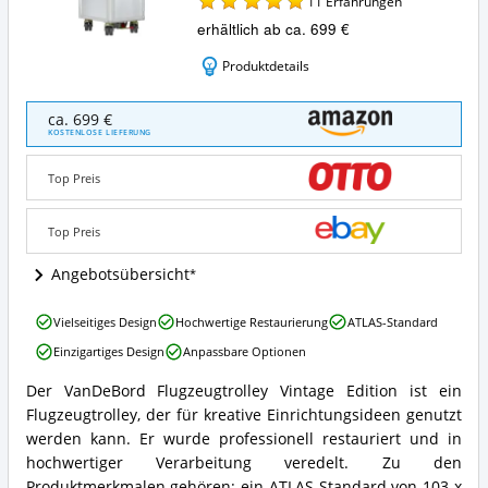
11
Erfahrungen
erhältlich ab ca. 699 €
Produktdetails
VanDeBord
ca. 699 €
Flugzeugtrolley
KOSTENLOSE LIEFERUNG
Vintage
Edition
Top Preis
Angebote:
Wo
ist
Top Preis
Flugzeugtrolley
erhältlich?
Angebotsübersicht
VanDeBord
Vielseitiges Design
Hochwertige Restaurierung
ATLAS-Standard
Flugzeugtrolley
Einzigartiges Design
Anpassbare Optionen
Vintage
Edition
Der VanDeBord Flugzeugtrolley Vintage Edition ist ein
Vorteile:
VanDeBord
Flugzeugtrolley, der für kreative Einrichtungsideen genutzt
Was
Flugzeugtrolley
spricht
Vintage
werden kann. Er wurde professionell restauriert und in
für
Edition
hochwertiger Verarbeitung veredelt. Zu den
Flugzeugtrolley?
Zusammenfassung:
Produktmerkmalen gehören: ein ATLAS-Standard von 103 x