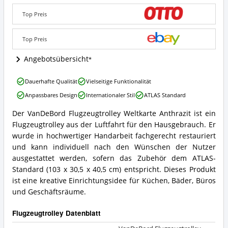
Weltkarte
Anthrazit
Top Preis
Angebote:
Wo
ist
Top Preis
Flugzeugtrolley
erhältlich?
Angebotsübersicht
VanDeBord
Dauerhafte Qualität
Vielseitige Funktionalität
Flugzeugtrolley
Anpassbares Design
Internationaler Stil
ATLAS Standard
Weltkarte
Anthrazit
Der VanDeBord Flugzeugtrolley Weltkarte Anthrazit ist ein
Vorteile:
VanDeBord
Flugzeugtrolley aus der Luftfahrt für den Hausgebrauch. Er
Was
Flugzeugtrolley
spricht
Weltkarte
wurde in hochwertiger Handarbeit fachgerecht restauriert
für
Anthrazit
und kann individuell nach den Wünschen der Nutzer
Flugzeugtrolley?
Zusammenfassung:
ausgestattet werden, sofern das Zubehör dem ATLAS-
Was
Standard (103 x 30,5 x 40,5 cm) entspricht. Dieses Produkt
bietet
ist eine kreative Einrichtungsidee für Küchen, Bäder, Büros
Flugzeugtrolley?
und Geschäftsräume.
Flugzeugtrolley Datenblatt