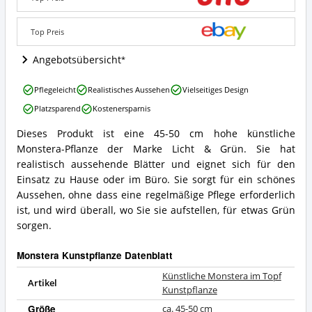
Angebote:
Wo
Top Preis
ist
diese
Angebotsübersicht
Monstera
Kunstpflanze
erhältlich?
Künstliche
Pflegeleicht
Realistisches Aussehen
Vielseitiges Design
Monstera
Platzsparend
Kostenersparnis
im
Topf
Dieses Produkt ist eine 45-50 cm hohe künstliche
Kunstpflanze
Künstliche
Monstera-Pflanze der Marke Licht & Grün. Sie hat
Vorteile:
Monstera
Was
im
realistisch aussehende Blätter und eignet sich für den
spricht
Topf
Einsatz zu Hause oder im Büro. Sie sorgt für ein schönes
für
Kunstpflanze
Aussehen, ohne dass eine regelmäßige Pflege erforderlich
diese
Zusammenfassung:
ist, und wird überall, wo Sie sie aufstellen, für etwas Grün
Monstera
Was
Kunstpflanze?
sorgen.
bietet
diese
Monstera
Monstera Kunstpflanze Datenblatt
Kunstpflanze?
Künstliche Monstera im Topf
Artikel
Kunstpflanze
Größe
ca. 45-50 cm