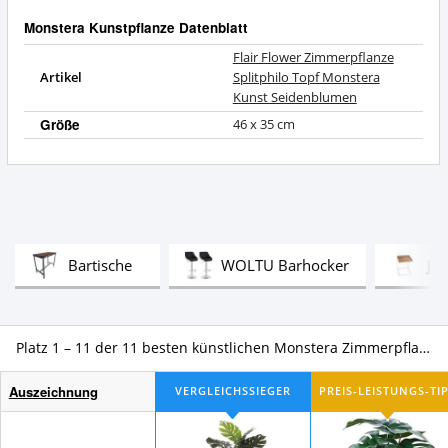
Was
Kunst
spricht
Monstera Kunstpflanze Datenblatt
Seidenblumen
für
Zusammenfassung:
diese
Flair Flower Zimmerpflanze
Was
Monstera
Artikel
Splitphilo Topf Monstera
bietet
Kunstpflanze?
Kunst Seidenblumen
diese
Monstera
Größe
46 x 35 cm
Kunstpflanze?
Test
Test
Bartische
WOLTU Barhocker
Jan
Platz 1 – 11 der 11 besten künstlichen Monstera Zimmerpflanzen im Vergleich
Auszeichnung