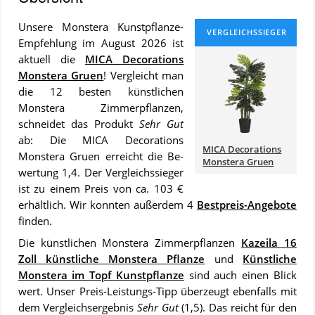
Un­se­re Monstera Kunstpflanze-
Emp­feh­lung im August 2026 ist
ak­tu­ell die
MICA Decorations
Monstera Gruen
! Ver­gleicht man
die 12 bes­ten künstlichen
Monstera Zimmerpflanzen,
schnei­det das Pro­dukt
Sehr Gut
ab: Die MICA Decorations
MICA Decorations
Monstera Gruen er­reicht die Be­
Monstera Gruen
wer­tung 1,4. Der Ver­gleichs­sie­ger
ist zu ei­nem Preis von ca. 103 €
er­hält­lich. Wir konn­ten au­ßer­dem 4
Best­preis-An­ge­bo­te
fin­den.
Die künstlichen Monstera Zimmerpflanzen
Kazeila 16
Zoll künstliche Monstera Pflanze
und
Künstliche
Monstera im Topf Kunstpflanze
sind auch ei­nen Blick
wert. Un­ser Preis-Leis­tungs-Tipp über­zeugt ebenfalls mit
dem Ver­gleich­s­er­geb­nis
Sehr Gut
(1,5). Das reicht für den