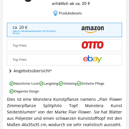
erhältlich ab ca. 20 €
Produktdetails
Flair
ca. 20 €
Flower
mit Amazon
GRATIS PREMIUMVERSAND
Prime
Zimmerpflanze
Splitphilo
Topf
Top Preis
Monstera
Kunst
Top Preis
Seidenblumen
Angebote:
Angebotsübersicht
Wo
ist
diese
Flair
Natürlicher Look
Langlebig
Vielseitig
Einfache Pflege
Monstera
Flower
Elegantes Design
Kunstpflanze
Zimmerpflanze
erhältlich?
Splitphilo
Dies ist eine Monstera Kunstpflanze namens „Flair Flower
Flair
Topf
Zimmerpflanze Splitphilo Topf Monstera Kunst
Flower
Monstera
Zimmerpflanze
Seidenblumen“ von der Marke Flair Flower. Sie hat Blätter
Kunst
Splitphilo
Seidenblumen
aus Polyester und einen schwarzen Kunststofftopf mit den
Topf
Vorteile:
Maßen 46x35x35 cm, wodurch sie sehr realistisch aussieht.
Monstera