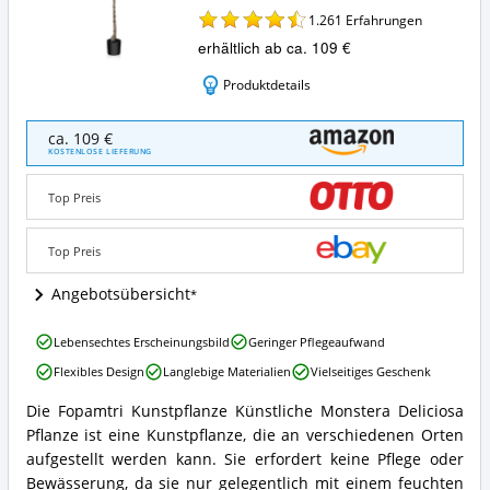
1.261
Erfahrungen
erhältlich ab ca. 109 €
Produktdetails
Fopamtri
ca. 109 €
Kunstpflanze
KOSTENLOSE LIEFERUNG
Künstliche
Monstera
Top Preis
Deliciosa
Pflanze
Angebote:
Top Preis
Wo
ist
Angebotsübersicht
diese
Monstera
Fopamtri
Lebensechtes Erscheinungsbild
Geringer Pflegeaufwand
Kunstpflanze
Kunstpflanze
erhältlich?
Flexibles Design
Langlebige Materialien
Vielseitiges Geschenk
Künstliche
Monstera
Die Fopamtri Kunstpflanze Künstliche Monstera Deliciosa
Deliciosa
Fopamtri
Pflanze ist eine Kunstpflanze, die an verschiedenen Orten
Pflanze
Kunstpflanze
Vorteile:
Künstliche
aufgestellt werden kann. Sie erfordert keine Pflege oder
Was
Monstera
Bewässerung, da sie nur gelegentlich mit einem feuchten