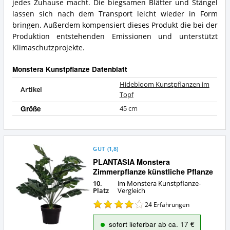
jedes Zuhause macht. Die biegsamen Blätter und Stängel
Monstera
Was
lassen sich nach dem Transport leicht wieder in Form
Kunstpflanze?
bietet
bringen. Außerdem kompensiert dieses Produkt die bei der
diese
Monstera
Produktion entstehenden Emissionen und unterstützt
Kunstpflanze?
Klimaschutzprojekte.
Monstera Kunstpflanze Datenblatt
Hidebloom Kunstpflanzen im
Artikel
Topf
Größe
45 cm
GUT
(
1,8
)
PLANTASIA Monstera
Zimmerpflanze künstliche Pflanze
10.
im Monstera Kunstpflanze-
Platz
Vergleich
24
Erfahrungen
sofort lieferbar ab ca. 17 €