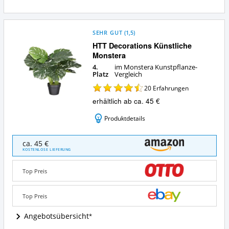
SEHR GUT
(
1,5
)
HTT Decorations Künstliche
Monstera
4.
im Monstera Kunstpflanze-
Platz
Vergleich
20
Erfahrungen
erhältlich ab ca. 45 €
Produktdetails
HTT
ca. 45 €
Decorations
KOSTENLOSE LIEFERUNG
Künstliche
Monstera
Top Preis
Angebote:
Wo
ist
Top Preis
diese
Monstera
Angebotsübersicht
Kunstpflanze