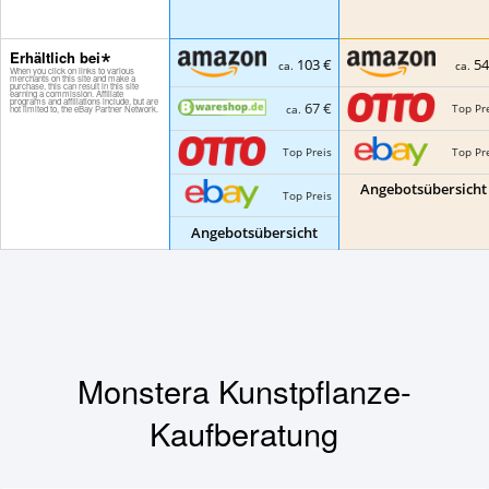
Erhältlich bei
103 €
54
ca.
ca.
67 €
Top Pr
ca.
Top Preis
Top Pr
Angebotsübersicht
Top Preis
Angebotsübersicht
Monstera Kunstpflanze-
Kaufberatung