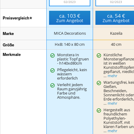
02/2023
02/2023
ca.
103 €
ca.
54 €
Preisvergleich
Zum Angebot
Zum Angebot
Marke
MICA Decorations
Kazeila
Größe
HxB: 140 x 80 cm
40 cm
Merkmale
Monstera In
Künstliche
plastic Topf gruen
Monsterapflanze
- h140xd80cm
ist in weißen
Kunststofftöpfe
Pflegeleicht, kein
gepflanzt, niedli
wässern
…
mehr
erforderlich
Wartungsfrei, kei
Verleiht jedem
Gießen,
Raum ganzjährig
Beschneiden,
Farbe und
Sonnenlicht oder
Atmosphäre.
Erde erforderlich,
…
mehr
Hergestellt aus
freundlichem
Polyethylen-
Kunststoff, mit
klaren Farben u
…
mehr