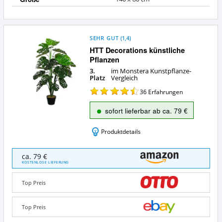
SEHR GUT
(
1,4
)
HTT Decorations künstliche
Pflanzen
3.
im Monstera Kunstpflanze-
Platz
Vergleich
36
Erfahrungen
sofort lieferbar ab ca. 79 €
Produktdetails
HTT
ca. 79 €
Decorations
KOSTENLOSE LIEFERUNG
künstliche
Pflanzen
Top Preis
Angebote:
Wo
ist
Top Preis
diese