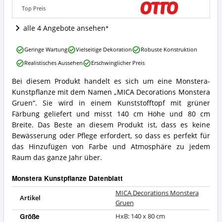
ist
Top Preis
diese
Monstera
alle 4 Angebote ansehen
Kunstpflanze
erhältlich?
MICA
Geringe Wartung
Vielseitige Dekoration
Robuste Konstruktion
Decorations
Realistisches Aussehen
Erschwinglicher Preis
Monstera
Gruen
Bei diesem Produkt handelt es sich um eine Monstera-
Vorteile:
MICA
Kunstpflanze mit dem Namen „MICA Decorations Monstera
Was
Decorations
spricht
Monstera
Gruen“. Sie wird in einem Kunststofftopf mit grüner
für
Gruen
Färbung geliefert und misst 140 cm Höhe und 80 cm
diese
Zusammenfassung:
Breite. Das Beste an diesem Produkt ist, dass es keine
Monstera
Was
Bewässerung oder Pflege erfordert, so dass es perfekt für
Kunstpflanze?
bietet
das Hinzufügen von Farbe und Atmosphäre zu jedem
diese
Monstera
Raum das ganze Jahr über.
Kunstpflanze?
Monstera Kunstpflanze Datenblatt
MICA Decorations Monstera
Artikel
Gruen
Größe
HxB: 140 x 80 cm