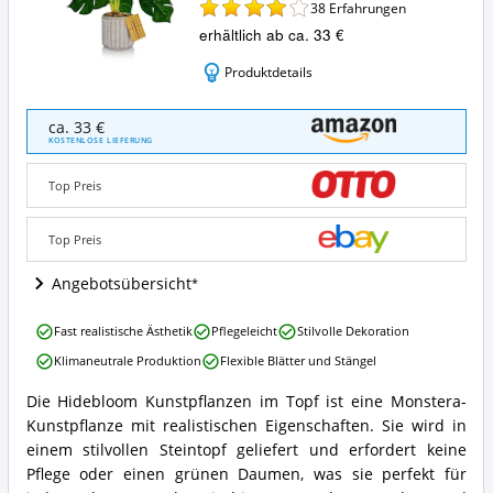
38
Erfahrungen
erhältlich ab ca. 33 €
Produktdetails
Hidebloom
ca. 33 €
Kunstpflanzen
KOSTENLOSE LIEFERUNG
im
Topf
Top Preis
Angebote:
Wo
ist
Top Preis
diese
Monstera
Angebotsübersicht
Kunstpflanze
erhältlich?
Hidebloom
Fast realistische Ästhetik
Pflegeleicht
Stilvolle Dekoration
Kunstpflanzen
Klimaneutrale Produktion
Flexible Blätter und Stängel
im
Topf
Die Hidebloom Kunstpflanzen im Topf ist eine Monstera-
Vorteile:
Hidebloom
Kunstpflanze mit realistischen Eigenschaften. Sie wird in
Was
Kunstpflanzen
spricht
im
einem stilvollen Steintopf geliefert und erfordert keine
für
Topf
Pflege oder einen grünen Daumen, was sie perfekt für
diese
Zusammenfassung: