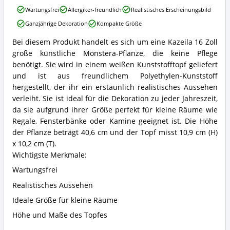
Monstera
Kazeila
Wartungsfrei
Allergiker-freundlich
Realistisches Erscheinungsbild
Kunstpflanze
16
erhältlich?
Ganzjährige Dekoration
Kompakte Größe
Zoll
künstliche
Bei diesem Produkt handelt es sich um eine Kazeila 16 Zoll
Monstera
Kazeila
große künstliche Monstera-Pflanze, die keine Pflege
Pflanze
16
Vorteile:
Zoll
benötigt. Sie wird in einem weißen Kunststofftopf geliefert
Was
künstliche
und ist aus freundlichem Polyethylen-Kunststoff
spricht
Monstera
hergestellt, der ihr ein erstaunlich realistisches Aussehen
für
Pflanze
verleiht. Sie ist ideal für die Dekoration zu jeder Jahreszeit,
diese
Zusammenfassung:
Monstera
da sie aufgrund ihrer Größe perfekt für kleine Räume wie
Was
Kunstpflanze?
bietet
Regale, Fensterbänke oder Kamine geeignet ist. Die Höhe
diese
der Pflanze beträgt 40,6 cm und der Topf misst 10,9 cm (H)
Monstera
x 10,2 cm (T).
Kunstpflanze?
Wichtigste Merkmale:
Wartungsfrei
Realistisches Aussehen
Ideale Größe für kleine Räume
Höhe und Maße des Topfes