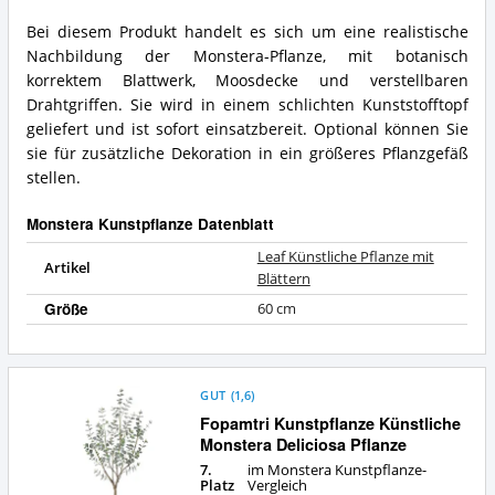
mit
Bei diesem Produkt handelt es sich um eine realistische
Blättern
Leaf
Nachbildung der Monstera-Pflanze, mit botanisch
Vorteile:
Künstliche
Was
Pflanze
korrektem Blattwerk, Moosdecke und verstellbaren
spricht
mit
Drahtgriffen. Sie wird in einem schlichten Kunststofftopf
für
Blättern
geliefert und ist sofort einsatzbereit. Optional können Sie
diese
Zusammenfassung:
sie für zusätzliche Dekoration in ein größeres Pflanzgefäß
Monstera
Was
Kunstpflanze?
stellen.
bietet
diese
Monstera
Monstera Kunstpflanze Datenblatt
Kunstpflanze?
Leaf Künstliche Pflanze mit
Artikel
Blättern
Größe
60 cm
GUT
(
1,6
)
Fopamtri Kunstpflanze Künstliche
Monstera Deliciosa Pflanze
7.
im Monstera Kunstpflanze-
Platz
Vergleich