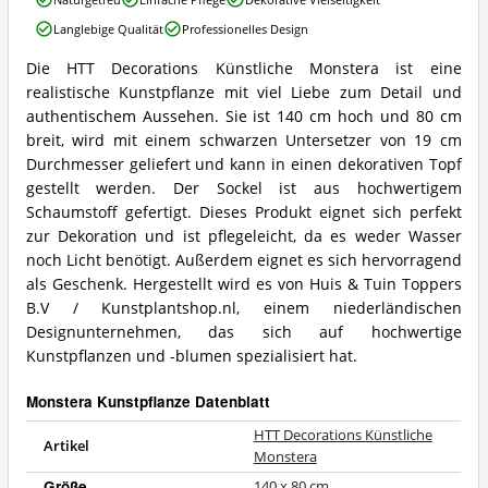
Decorations
Langlebige Qualität
Professionelles Design
Künstliche
Monstera
Die HTT Decorations Künstliche Monstera ist eine
Vorteile:
HTT
realistische Kunstpflanze mit viel Liebe zum Detail und
Was
Decorations
spricht
Künstliche
authentischem Aussehen. Sie ist 140 cm hoch und 80 cm
für
Monstera
breit, wird mit einem schwarzen Untersetzer von 19 cm
diese
Zusammenfassung:
Durchmesser geliefert und kann in einen dekorativen Topf
Monstera
Was
gestellt werden. Der Sockel ist aus hochwertigem
Kunstpflanze?
bietet
Schaumstoff gefertigt. Dieses Produkt eignet sich perfekt
diese
Monstera
zur Dekoration und ist pflegeleicht, da es weder Wasser
Kunstpflanze?
noch Licht benötigt. Außerdem eignet es sich hervorragend
als Geschenk. Hergestellt wird es von Huis & Tuin Toppers
B.V / Kunstplantshop.nl, einem niederländischen
Designunternehmen, das sich auf hochwertige
Kunstpflanzen und -blumen spezialisiert hat.
Monstera Kunstpflanze Datenblatt
HTT Decorations Künstliche
Artikel
Monstera
Größe
140 x 80 cm