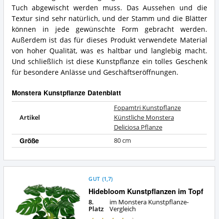
spricht
Deliciosa
Tuch abgewischt werden muss. Das Aussehen und die
für
Pflanze
Textur sind sehr natürlich, und der Stamm und die Blätter
diese
Zusammenfassung:
Monstera
können in jede gewünschte Form gebracht werden.
Was
Kunstpflanze?
bietet
Außerdem ist das für dieses Produkt verwendete Material
diese
von hoher Qualität, was es haltbar und langlebig macht.
Monstera
Und schließlich ist diese Kunstpflanze ein tolles Geschenk
Kunstpflanze?
für besondere Anlässe und Geschäftseröffnungen.
Monstera Kunstpflanze Datenblatt
Fopamtri Kunstpflanze
Artikel
Künstliche Monstera
Deliciosa Pflanze
Größe
80 cm
GUT
(
1,7
)
Hidebloom Kunstpflanzen im Topf
8.
im Monstera Kunstpflanze-
Platz
Vergleich