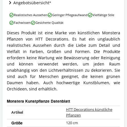
Monstera
Angebotsübersicht
Kunstpflanze
erhältlich?
HTT
Realistisches Aussehen
Geringer Pflegeaufwand
Vielfältige Stile
Decorations
Fachwissen
Gesicherte Qualität
künstliche
Pflanzen
Dieses Produkt ist eine Marke von künstlichen Monstera
Vorteile:
HTT
Pflanzen von HTT Decorations. Es hat ein unglaublich
Was
Decorations
spricht
künstliche
realistisches Aussehen durch die Liebe zum Detail und
für
Pflanzen
Vielfalt in Farben, Größen und Formen. Die Produkte
diese
Zusammenfassung:
erfordern keine Wartung wie Bewässerung oder Reinigung
Monstera
Was
und können verwendet werden, um jeden Raum
Kunstpflanze?
bietet
unabhängig von den Lichtverhältnissen zu dekorieren. Sie
diese
Monstera
sind auch für Menschen geeignet, die keinen grünen
Kunstpflanze?
Daumen haben. Auch hochwertige Kunstblumen, wie
Orchideen, sind erhältlich.
Monstera Kunstpflanze Datenblatt
HTT Decorations künstliche
Artikel
Pflanzen
Größe
120 cm