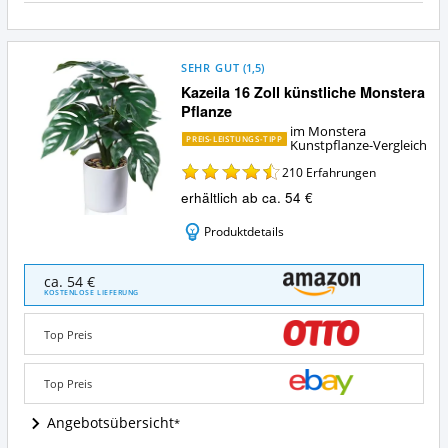
SEHR GUT
(
1,5
)
Kazeila 16 Zoll künstliche Monstera
Pflanze
im Monstera
PREIS-LEISTUNGS-TIPP
Kunstpflanze-Vergleich
210
Erfahrungen
erhältlich ab ca. 54 €
Produktdetails
Kazeila
ca. 54 €
16
KOSTENLOSE LIEFERUNG
Zoll
künstliche
Top Preis
Monstera
Pflanze
Angebote:
Top Preis
Wo
ist
Angebotsübersicht
diese