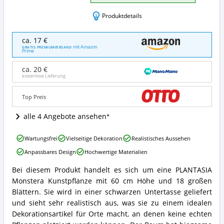
Produktdetails
PLANTASIA
ca. 17 €
Monstera
mit Amazon
GRATIS PREMIUMVERSAND
Prime
Zimmerpflanze
künstliche
ca. 20 €
Pflanze
kostenlose Lieferung
Angebote:
Wo
Top Preis
ist
diese
alle 4 Angebote ansehen
Monstera
Kunstpflanze
erhältlich?
PLANTASIA
Wartungsfrei
Vielseitige Dekoration
Realistisches Aussehen
Monstera
Anpassbares Design
Hochwertige Materialien
Zimmerpflanze
künstliche
Bei diesem Produkt handelt es sich um eine PLANTASIA
Pflanze
PLANTASIA
Monstera Kunstpflanze mit 60 cm Höhe und 18 großen
Vorteile:
Monstera
Was
Zimmerpflanze
Blättern. Sie wird in einer schwarzen Untertasse geliefert
spricht
künstliche
und sieht sehr realistisch aus, was sie zu einem idealen
für
Pflanze
Dekorationsartikel für Orte macht, an denen keine echten
diese
Zusammenfassung: