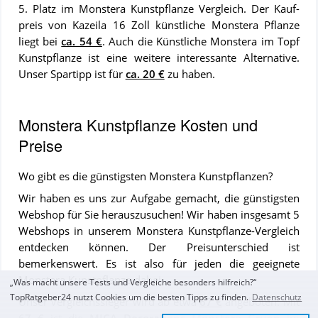
5. Platz im Monstera Kunstpflanze Vergleich. Der Kauf­
preis von Kazeila 16 Zoll künstliche Monstera Pflanze
liegt bei
ca. 54 €
. Auch die Künstliche Monstera im Topf
Kunstpflanze ist eine wei­te­re in­ter­es­san­te Al­ter­na­ti­ve.
Unser Spartipp ist für
ca. 20 €
zu ha­ben.
Monstera Kunstpflanze Kosten und
Preise
Wo gibt es die günstigsten Monstera Kunstpflanzen?
Wir haben es uns zur Aufgabe gemacht, die günstigsten
Webshop für Sie herauszusuchen! Wir haben insgesamt 5
Webshops in unserem Monstera Kunstpflanze-Vergleich
entdecken können. Der Preisunterschied ist
bemerkenswert. Es ist also für jeden die geeignete
Monstera Kunstpflanze dabei.
„Was macht unsere Tests und Vergleiche besonders hilfreich?“
TopRatgeber24 nutzt Cookies um die besten Tipps zu finden.
Datenschutz
Unser Vergleichssieger wird ab etwa
67 €
angeboten. Mit