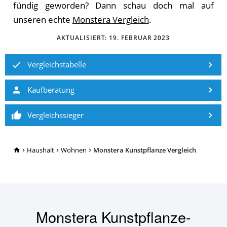
fündig geworden? Dann schau doch mal auf
unseren echte
Monstera Vergleich
.
AKTUALISIERT:
19. FEBRUAR 2023
Vergleichstabelle
Kaufberatung
Vergleichssieger
TopRatgeber24.de
Haushalt
Wohnen
Monstera Kunstpflanze Vergleich
Monstera Kunstpflanze-