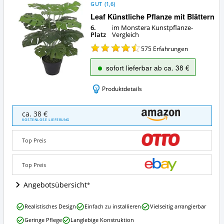
GUT
(
1,6
)
Leaf Künstliche Pflanze mit Blättern
6.
im Monstera Kunstpflanze-
Platz
Vergleich
575
Erfahrungen
sofort lieferbar ab ca. 38 €
Produktdetails
Leaf
ca. 38 €
Künstliche
KOSTENLOSE LIEFERUNG
Pflanze
mit
Top Preis
Blättern
Angebote:
Wo
Top Preis
ist
diese
Angebotsübersicht
Monstera
Kunstpflanze
Leaf
Realistisches Design
Einfach zu installieren
Vielseitig arrangierbar
erhältlich?
Künstliche
Geringe Pflege
Langlebige Konstruktion
Pflanze