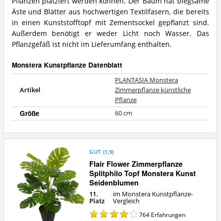
Pflanzen platziert werden können. Der Baum hat biegsame
Monstera
Was
Kunstpflanze?
Äste und Blätter aus hochwertigen Textilfasern, die bereits
bietet
diese
in einen Kunststofftopf mit Zementsockel gepflanzt sind.
Monstera
Außerdem benötigt er weder Licht noch Wasser. Das
Kunstpflanze?
Pflanzgefäß ist nicht im Lieferumfang enthalten.
Monstera Kunstpflanze Datenblatt
PLANTASIA Monstera
Artikel
Zimmerpflanze künstliche
Pflanze
Größe
60 cm
GUT
(
1,9
)
Flair Flower Zimmerpflanze
Splitphilo Topf Monstera Kunst
Seidenblumen
11.
im Monstera Kunstpflanze-
Platz
Vergleich
764
Erfahrungen