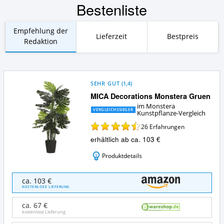
Bestenliste
Empfehlung der
Lieferzeit
Bestpreis
Redaktion
SEHR GUT
(
1,4
)
MICA Decorations Monstera Gruen
im Monstera
VERGLEICHSSIEGER
Kunstpflanze-Vergleich
26
Erfahrungen
erhältlich ab ca. 103 €
Produktdetails
MICA
ca. 103 €
Decorations
KOSTENLOSE LIEFERUNG
Monstera
Gruen
ca. 67 €
Angebote:
kostenlose Lieferung
Wo