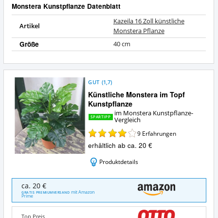
Monstera Kunstpflanze Datenblatt
Kazeila 16 Zoll künstliche
Artikel
Monstera Pflanze
Größe
40 cm
GUT
(
1,7
)
Künstliche Monstera im Topf
Kunstpflanze
im Monstera Kunstpflanze-
SPARTIPP
Vergleich
9
Erfahrungen
erhältlich ab ca. 20 €
Produktdetails
Künstliche
ca. 20 €
Monstera
mit Amazon
GRATIS PREMIUMVERSAND
Prime
im
Topf
Kunstpflanze
Top Preis