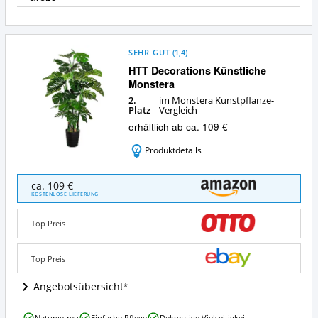
SEHR GUT
(
1,4
)
HTT Decorations Künstliche
Monstera
2.
im Monstera Kunstpflanze-
Platz
Vergleich
erhältlich ab ca. 109 €
Produktdetails
HTT
ca. 109 €
Decorations
KOSTENLOSE LIEFERUNG
Künstliche
Monstera
Top Preis
Angebote:
Wo
ist
Top Preis
diese
Monstera
Angebotsübersicht
Kunstpflanze
erhältlich?
HTT
Naturgetreu
Einfache Pflege
Dekorative Vielseitigkeit