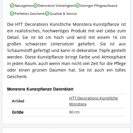
erhältlich?
HTT
Naturgetreu
Dekorative Vielseitigkeit
Geringer Pflegeaufwand
Decorations
Perfektes Geschenk
Qualität & Service
Künstliche
Monstera
Die HTT Decorations Künstliche Monstera Kunstpflanze ist
Vorteile:
HTT
ein realistisches, hochwertiges Produkt mit viel Liebe zum
Was
Decorations
spricht
Künstliche
Detail. Sie ist 60 cm hoch und wird mit einem 16 cm
für
Monstera
großen schwarzen Untersetzer geliefert. Sie ist aus
diese
Zusammenfassung:
Schaumstoff gefertigt und kann in dekorative Töpfe gestellt
Monstera
Was
werden. Diese Kunstpflanze bringt Farbe und Atmosphäre
Kunstpflanze?
bietet
in jeden Raum, auch wenn man nicht viel Zeit für die Pflege
diese
Monstera
oder einen grünen Daumen hat. Sie ist auch ein tolles
Kunstpflanze?
Geschenk.
Monstera Kunstpflanze Datenblatt
HTT Decorations Künstliche
Artikel
Monstera
Größe
60 cm