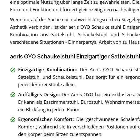
eine optimale Nutzung über lange Zeit zu gewährleisten. Die
Form und Funktion und fördert gleichzeitig den nachhaltige
Wenn du auf der Suche nach abwechslungsreichen Sitzgeleg
Ästhetik verbinden, ist der aeris OYO Schaukelstuhl Einzigart
Kombination aus Sattelstuhl, Schaukelstuhl und Schaukels
verschiedene Situationen - Dinnerpartys, Arbeit von zu Ha
aeris OYO Schaukelstuhl Einzigartiger Sattelstuhl
Einzigartige Kombination
:
Der Aeris OYO Schaukelstuh
Sattelstuhl und Schaukelstuhl. Das sorgt für ein ergo
jeder der drei Stühle allein.
Auffälliges Design
:
Der Aeris OYO hat ein exklusives De
Er kann als Esszimmerstuhl, Bürostuhl, Wohnzimmerses
ein Blickfang in jedem Raum.
Ergonomischer Komfort
:
Die geschwungene Schalenf
Komfort, während sie in verschiedenen Positionen auf d
den Körper beim Sitzen zu entspannen.