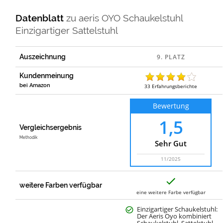
Datenblatt
zu
aeris OYO Schaukelstuhl
Einzigartiger Sattelstuhl
Auszeichnung
Kundenmeinung
bei Amazon
33
Erfahrungsberichte
Bewertung
1,5
Vergleichsergebnis
Methodik
Sehr Gut
11/2025
J
a
weitere Farben verfügbar
eine weitere Farbe verfügbar
Einzigartiger Schaukelstuhl:
Der Aeris Oyo kombiniert
Schaukelstuhl, Sattelstuhl