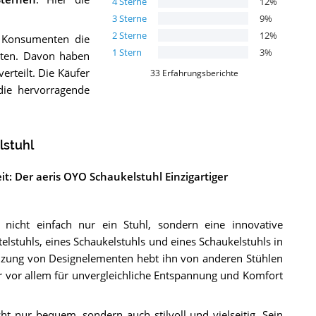
4
Sterne
12
%
3
Sterne
9
%
2
Sterne
12
%
 Konsumenten die
1
Stern
3
%
oten. Davon haben
erteilt. Die Käufer
33
Erfahrungsberichte
die hervorragende
lstuhl
it: Der aeris OYO Schaukelstuhl Einzigartiger
t nicht einfach nur ein Stuhl, sondern eine innovative
telstuhls, eines Schaukelstuhls und eines Schaukelstuhls in
elzung von Designelementen hebt ihn von anderen Stühlen
 vor allem für unvergleichliche Entspannung und Komfort
cht nur bequem, sondern auch stilvoll und vielseitig. Sein