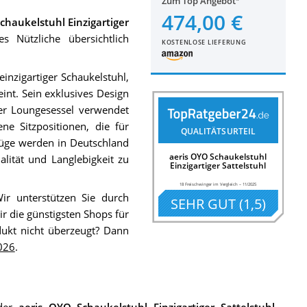
Zum Top Angebot
474,00 €
chaukelstuhl Einzigartiger
 Nützliche übersichtlich
KOSTENLOSE LIEFERUNG
 einzigartiger Schaukelstuhl,
eint. Sein exklusives Design
der Loungesessel verwendet
ne Sitzpositionen, die für
QUALITÄTSURTEIL
üge werden in Deutschland
aeris OYO Schaukelstuhl
alität und Langlebigkeit zu
Einzigartiger Sattelstuhl
18 Freischwinger im Vergleich
–
11/2025
Wir unterstützen Sie durch
SEHR GUT
(
1,5
)
r die günstigsten Shops für
dukt nicht überzeugt? Dann
026
.