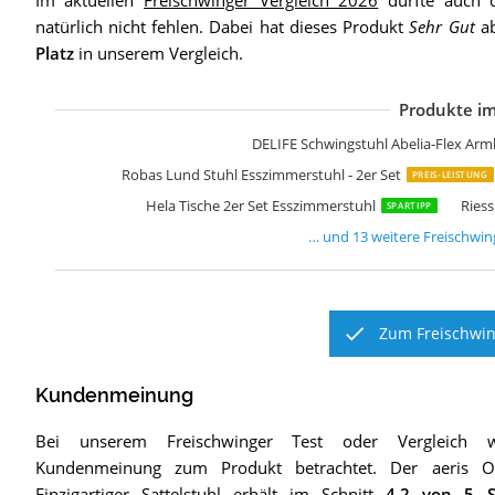
Im aktuellen
Freischwinger Vergleich 2026
durfte auch
natürlich nicht fehlen. Dabei hat dieses Produkt
Sehr Gut
ab
Platz
in unserem Vergleich.
Produkte im
c
C
D
R
B
H
I
R
A
I
I
V
S
DELIFE Schwingstuhl Abelia-Flex Arm
Robas Lund Stuhl Esszimmerstuhl - 2er Set
PREIS-LEISTUNG
Hela Tische 2er Set Esszimmerstuhl
Riess
SPARTIPP
… und
13
weitere
Freischwin
Zum Freischwin
Kundenmeinung
Bei unserem
Freischwinger
Test oder Vergleich 
Kundenmeinung zum Produkt betrachtet.
Der
aeris O
Einzigartiger Sattelstuhl
erhält im Schnitt
4,2
von 5 S