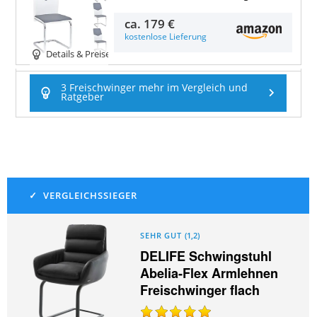
ca.
179 €
kostenlose Lieferung
Details & Preise
3 Freischwinger mehr im Vergleich und
Ratgeber
SEHR GUT
(
1,2
)
DELIFE Schwingstuhl
Abelia-Flex Armlehnen
Freischwinger flach