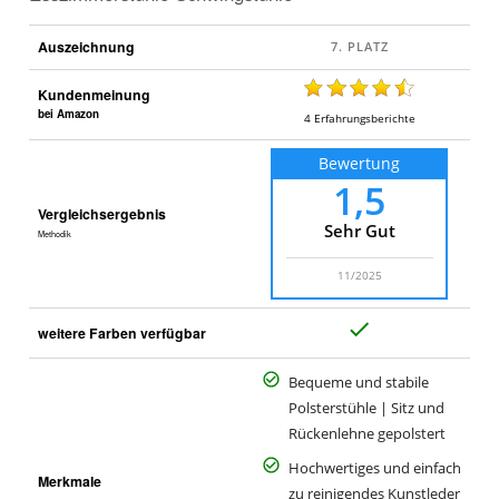
Auszeichnung
Kundenmeinung
bei Amazon
4
Erfahrungsberichte
Bewertung
1,5
Vergleichsergebnis
Sehr Gut
Methodik
11/2025
J
weitere Farben verfügbar
a
Bequeme und stabile
Polsterstühle | Sitz und
Rückenlehne gepolstert
Hochwertiges und einfach
Merkmale
zu reinigendes Kunstleder