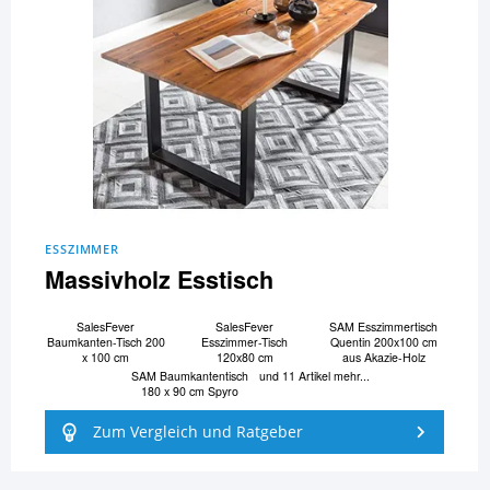
ESSZIMMER
Massivholz Esstisch
SalesFever
SalesFever
SAM Esszimmertisch
Baumkanten-Tisch 200
Esszimmer-Tisch
Quentin 200x100 cm
x 100 cm
120x80 cm
aus Akazie-Holz
SAM Baumkantentisch
und 11 Artikel mehr...
180 x 90 cm Spyro
Zum Vergleich und Ratgeber