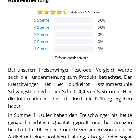
4,4
von 5 Sternen
5
Sterne
50
%
4
Sterne
50
%
3
Sterne
0
%
2
Sterne
0
%
1
Stern
0
%
4
Erfahrungsberichte
Bei unserem
Freischwinger
Test oder Vergleich wurde
auch die Kundenmeinung zum Produkt betrachtet.
Der
Freischwinger 4er Set dunkelrot Esszimmerstühle
Schwingstühle
erhält im Schnitt
4,4
von 5 Sternen
. Hier
die Informationen, die sich durch die Prüfung ergeben
haben:
In Summe 4 Käufer haben den Freischwinger bis heute
genau hinsichtlich Qualität geprüft und bei Amazon
beurteilt. In 100 % der Produktrezensionen wurde dieser
Artikel mit einer positiven Haltung, also gut oder sogar