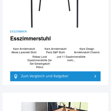
ESSZIMMER
Esszimmerstuhl
Kare Armlehnstuhl
Kare Armlehnstuhl
Kare Design
Alexia Lavendel Stuhl
Paris S&P Stuhl
Armlehnstuhl Cheerio
Robas Lund
und 11 Esszimmerstühle
Esszimmerstühle 2er
mehr...
Set Schwingstuhl
Petrol
Zum Vergleich und Ratgeber