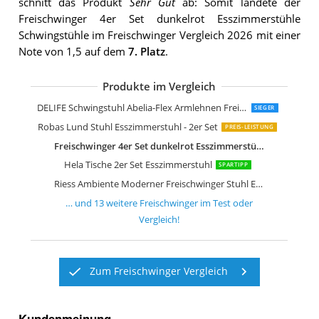
schnitt das Produkt
Sehr Gut
ab: Somit landete der
Freischwinger 4er Set dunkelrot Esszimmerstühle
Schwingstühle im Freischwinger Vergleich 2026 mit einer
Note von 1,5 auf dem
7. Platz
.
Produkte im Vergleich
chairus Freischwinger Stühle 2er Set
COSTWAY Freischwinger Stühle 4er Se
Robas Lund Stuhl Esszimmerstuhl - 2e
Hela Tische 2er Set Schwingstuhl
Invicta Interior Freischwinger Samson
Robas Lund Stuhl Schwinger Schwings
Albatros Freischwinger Murano 2-er S
VERSEE Design Besucherstuhl Montre
DELIFE Schwingstuhl Abelia-Flex Armlehnen Freischwinger flach
SIEGER
Robas Lund Stuhl Esszimmerstuhl - 2er Set
PREIS-LEISTUNG
Freischwinger 4er Set dunkelrot Esszimmerstühle Schwingstühle
Hela Tische 2er Set Esszimmerstuhl
SPARTIPP
Riess Ambiente Moderner Freischwinger Stuhl Echtleder
… und
13
weitere
Freischwinger
im Test oder
Vergleich!
Zum Freischwinger Vergleich
Kundenmeinung