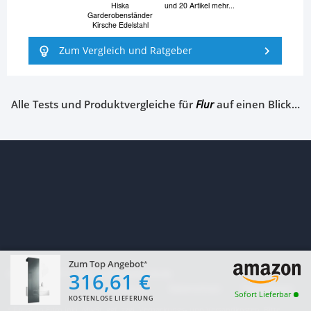
Hiska
und 20 Artikel mehr...
Garderobenständer
Kirsche Edelstahl
Zum Vergleich und Ratgeber
Alle Tests und Produktvergleiche für
Flur
auf einen Blick…
Zum Top Angebot
Copyright
2017–
2026
TopRatgeber24.de
316,61 €
Impressum
Datenschutz
Transparenz
Sofort Lieferbar
KOSTENLOSE LIEFERUNG