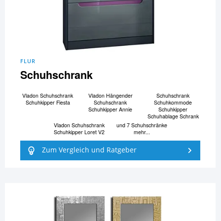
FLUR
Schuhschrank
Vladon Schuhschrank
Vladon Hängender
Schuhschrank
Schuhkipper Fiesta
Schuhschrank
Schuhkommode
Schuhkipper Annie
Schuhkipper
Schuhablage Schrank
Vladon Schuhschrank
und 7 Schuhschränke
Schuhkipper Loret V2
mehr...
Zum Vergleich und Ratgeber