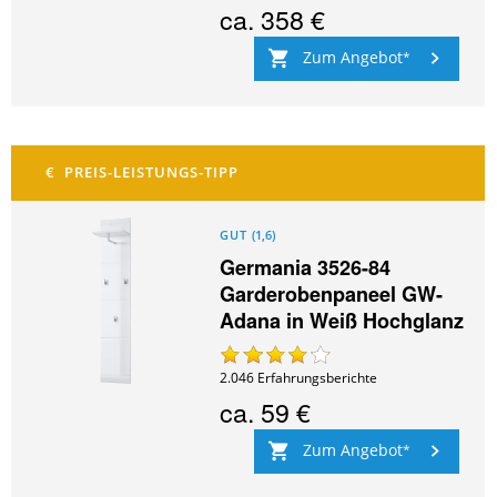
ca.
358 €
Zum Angebot
GUT
(
1,6
)
Germania 3526-84
Garderobenpaneel GW-
Adana in Weiß Hochglanz
2.046
Erfahrungsberichte
ca.
59 €
Zum Angebot