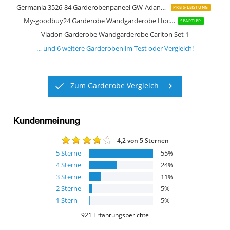
Germania 3526-84 Garderobenpaneel GW-Adana in Weiß Hochglanz
PREIS-LEISTUNG
My-goodbuy24 Garderobe Wandgarderobe Hochglanz
SPARTIPP
Vladon Garderobe Wandgarderobe Carlton Set 1
… und
6
weitere
Garderoben
im Test oder Vergleich!
Zum Garderobe Vergleich
Kundenmeinung
4,2
von 5 Sternen
5
Sterne
55
%
4
Sterne
24
%
3
Sterne
11
%
2
Sterne
5
%
1
Stern
5
%
921
Erfahrungsberichte