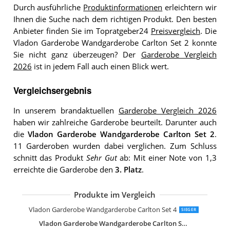
Durch ausführliche
Produktinformationen
erleichtern wir
Ihnen die Suche nach dem richtigen Produkt. Den besten
Anbieter finden Sie im Topratgeber24
Preisvergleich
. Die
Vladon Garderobe Wandgarderobe Carlton Set 2 konnte
Sie nicht ganz überzeugen? Der
Garderobe Vergleich
2026
ist in jedem Fall auch einen Blick wert.
Vergleichsergebnis
In unserem brandaktuellen
Garderobe Vergleich 2026
haben wir zahlreiche Garderobe beurteilt. Darunter auch
die
Vladon Garderobe Wandgarderobe Carlton Set 2
.
11 Garderoben wurden dabei verglichen. Zum Schluss
schnitt das Produkt
Sehr Gut
ab: Mit einer Note von 1,3
erreichte die Garderobe den
3. Platz
.
Produkte im Vergleich
Vladon Garderobenset Garderobe Ma
Vladon Garderobenset Garderobe Kio
Vladon Garderobe Wandgarderobe Carlton Set 4
SIEGER
Vladon Garderobe Wandgarderobe Carlton Set 2