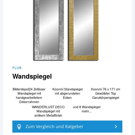
FLUR
Wandspiegel
Bilderdepot24 Zeitloser
Koonmi Standspiegel
Koonmi 76 x 171 cm
Wandspiegel mit
mit abgerundeten
Gewölbter Top
handgearbeitetem
Ecken
Ganzkörperspiegel
Dekorrahmen
WANDERLUST DECO
und 8 Wandspiegel
Wandspiegel mit
mehr...
antikem Metallfinish
Zum Vergleich und Ratgeber