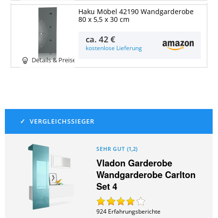
Haku Möbel 42190 Wandgarderobe
80 x 5,5 x 30 cm
ca.
42 €
kostenlose Lieferung
Details & Preise
SEHR GUT
(
1,2
)
Vladon Garderobe
Wandgarderobe Carlton
Set 4
924
Erfahrungsberichte