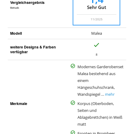
Vergleichsergebnis
Sehr Gut
Methodik
11/2025
Modell
Malea
J
weitere Designs & Farben
a
verfügbar
8
Modernes Garderobenset
Malea bestehend aus
einem
Hängeschuhschrank,
Wandspiegel …
mehr
Merkmale
Korpus (Oberboden,
Seiten und
Ablagebrettchen) in Weiß
matt
Fronten in Brombeer