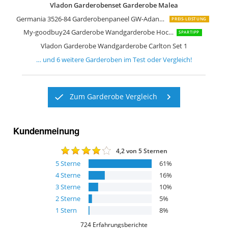
Vladon Garderobenset Garderobe Malea
Germania 3526-84 Garderobenpaneel GW-Adana in Weiß Hochglanz
PREIS-LEISTUNG
My-goodbuy24 Garderobe Wandgarderobe Hochglanz
SPARTIPP
Vladon Garderobe Wandgarderobe Carlton Set 1
… und
6
weitere
Garderoben
im Test oder Vergleich!
Zum Garderobe Vergleich
Kundenmeinung
4,2
von 5 Sternen
5
Sterne
61
%
4
Sterne
16
%
3
Sterne
10
%
2
Sterne
5
%
1
Stern
8
%
724
Erfahrungsberichte