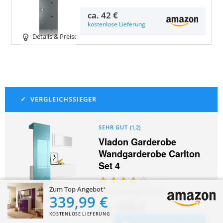
ca.
42 €
kostenlose Lieferung
Details & Preise
SEHR GUT
(
1,2
)
Vladon Garderobe
Wandgarderobe Carlton
Set 4
Zum Top Angebot
924
Erfahrungsberichte
339,99 €
ca.
358 €
KOSTENLOSE LIEFERUNG