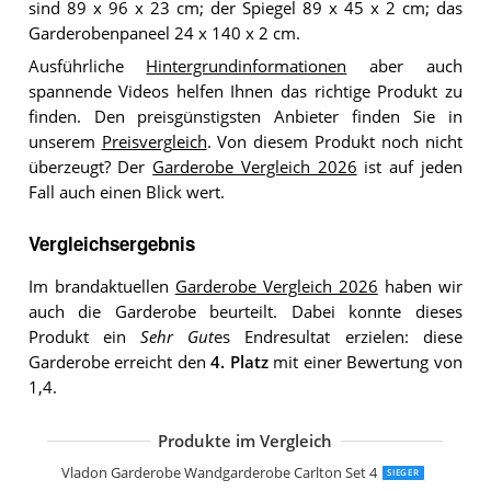
sind 89 x 96 x 23 cm; der Spiegel 89 x 45 x 2 cm; das
Garderobenpaneel 24 x 140 x 2 cm.
Ausführliche
Hintergrundinformationen
aber auch
spannende Videos helfen Ihnen das richtige Produkt zu
finden. Den preisgünstigsten Anbieter finden Sie in
unserem
Preisvergleich
. Von diesem Produkt noch nicht
überzeugt? Der
Garderobe Vergleich 2026
ist auf jeden
Fall auch einen Blick wert.
Vergleichsergebnis
Im brandaktuellen
Garderobe Vergleich 2026
haben wir
auch die Garderobe beurteilt. Dabei konnte dieses
Produkt ein
Sehr Gut
es Endresultat erzielen: diese
Garderobe erreicht den
4. Platz
mit einer Bewertung von
1,4.
Produkte im Vergleich
Vladon Garderobe Wandgarderobe Car
Vladon Garderobenset Garderobe Kio
Vladon Garderobe Wandgarderobe Carlton Set 4
SIEGER