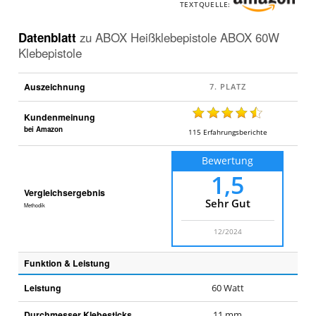
TEXTQUELLE:
Datenblatt
zu
ABOX Heißklebepistole ABOX 60W
Klebepistole
Auszeichnung
Kundenmeinung
bei Amazon
115
Erfahrungsberichte
Bewertung
1,5
Vergleichsergebnis
Sehr Gut
Methodik
12/2024
Funktion & Leistung
Leistung
60 Watt
Durchmesser Klebesticks
11 mm