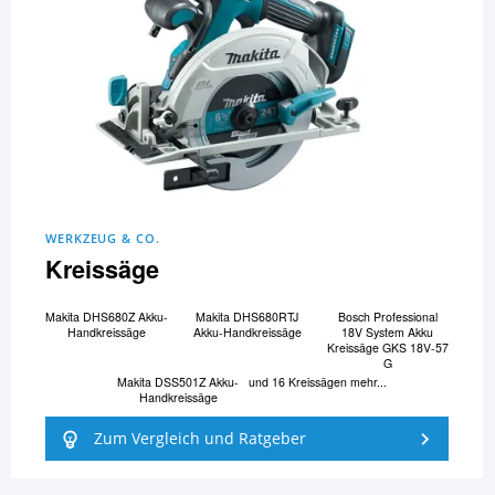
WERKZEUG & CO.
Kreissäge
Makita DHS680Z Akku-
Makita DHS680RTJ
Bosch Professional
Handkreissäge
Akku-Handkreissäge
18V System Akku
Kreissäge GKS 18V-57
G
Makita DSS501Z Akku-
und 16 Kreissägen mehr...
Handkreissäge
Zum Vergleich und Ratgeber