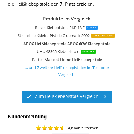
die Heißklebepistole den
7. Platz
erzielen.
Produkte im Vergleich
LeaderPro Klebepistole 60W volle grö
Dremel Heißklebepistole 940-3
Einhell Heißklebepistole TC-GG 30
Bosch Klebepistole PKP 18 E
SIEGER
Steinel Heißklebe-Pistole Gluematic 3002
PREIS-LEISTUNG
ABOX Heißklebepistole ABOX 60W Klebepistole
UHU 48365 Klebepistole
SPARTIPP
Pattex Made at Home Heißklebepistole
… und
7
weitere
Heißklebepistolen
im Test oder
Vergleich!
Zum Heißklebepistole Vergleich
Kundenmeinung
4,6
von 5 Sternen