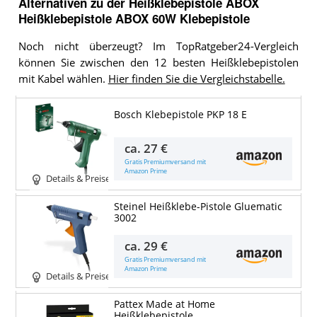
Alternativen zu
der
Heißklebepistole
ABOX
Heißklebepistole ABOX 60W Klebepistole
Noch nicht überzeugt? Im TopRatgeber24-Vergleich
können Sie zwischen den 12 besten Heißklebepistolen
mit Kabel wählen.
Hier finden Sie die Vergleichstabelle.
Bosch Klebepistole PKP 18 E
ca.
27 €
Gratis Premiumversand mit
Amazon Prime
Details & Preise
Steinel Heißklebe-Pistole Gluematic
3002
ca.
29 €
Gratis Premiumversand mit
Amazon Prime
Details & Preise
Pattex Made at Home
Heißklebepistole