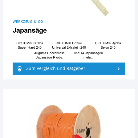
WERKZEUG & CO.
Japansäge
DICTUM® Kataba
DICTUM® Dozuki
DICTUM® Ryoba
Super Hard 240
Universal Extrafein 240
Seiun 240
Augusta Heckenrose
und 14 Japansägen
Japansäge Ryoba
mehr...
Zum Vergleich und Ratgeber