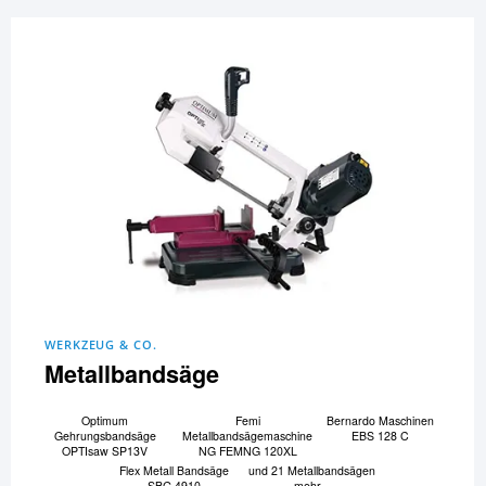
WERKZEUG & CO.
Metallbandsäge
Optimum
Femi
Bernardo Maschinen
Gehrungsbandsäge
Metallbandsägemaschine
EBS 128 C
OPTIsaw SP13V
NG FEMNG 120XL
Flex Metall Bandsäge
und 21 Metallbandsägen
SBG 4910
mehr...