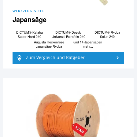
WERKZEUG & CO.
Japansäge
DICTUM® Kataba
DICTUM® Dozuki
DICTUM® Ryoba
Super Hard 240
Universal Extrafein 240
Seiun 240
Augusta Heckenrose
und 14 Japansägen
Japansäge Ryoba
mehr...
Zum Vergleich und Ratgeber