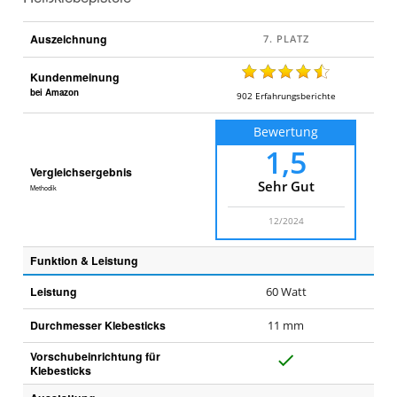
Auszeichnung
Kundenmeinung
bei Amazon
902
Erfahrungsberichte
Bewertung
1,5
Vergleichsergebnis
Sehr Gut
Methodik
12/2024
Funktion & Leistung
Leistung
60 Watt
Durchmesser Klebesticks
11 mm
Vorschubeinrichtung für
J
Klebesticks
a