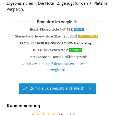
Ergebnis sichern. Die Note 1,5 genügt für den
7. Platz
im
Vergleich.
Produkte im Vergleich
LeaderPro Klebepistole 60W volle grö
Dremel Heißklebepistole 940-3
Einhell Heißklebepistole TC-GG 30
Bosch Klebepistole PKP 18 E
SIEGER
Steinel Heißklebe-Pistole Gluematic 3002
PREIS-LEISTUNG
TACKLIFE TACKLIFE-GGO60AC 60W Heißklebepistole
UHU 48365 Klebepistole
SPARTIPP
Pattex Made at Home Heißklebepistole
… und
7
weitere
Heißklebepistolen
im Test oder
Vergleich!
Zum Heißklebepistole Vergleich
Kundenmeinung