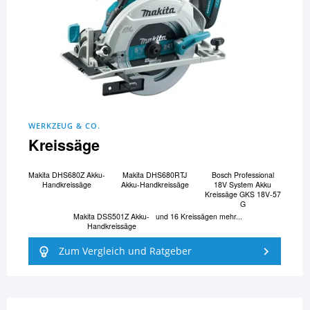
WERKZEUG & CO.
Kreissäge
Makita DHS680Z Akku-
Makita DHS680RTJ
Bosch Professional
Handkreissäge
Akku-Handkreissäge
18V System Akku
Kreissäge GKS 18V-57
G
Makita DSS501Z Akku-
und 16 Kreissägen mehr...
Handkreissäge
Zum Vergleich und Ratgeber