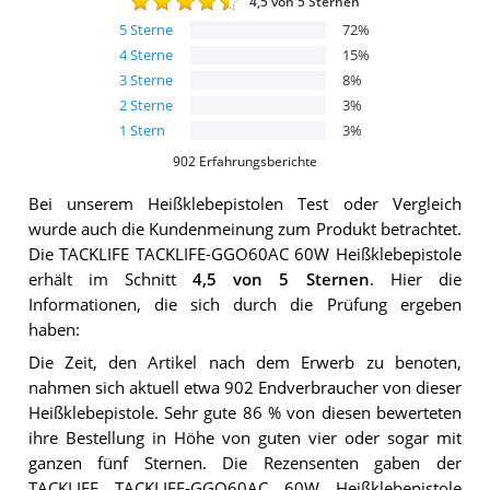
4,5
von 5 Sternen
5
Sterne
72
%
4
Sterne
15
%
3
Sterne
8
%
2
Sterne
3
%
1
Stern
3
%
902
Erfahrungsberichte
Bei unserem
Heißklebepistolen
Test oder Vergleich
wurde auch die Kundenmeinung zum Produkt betrachtet.
Die
TACKLIFE TACKLIFE-GGO60AC 60W Heißklebepistole
erhält im Schnitt
4,5
von 5 Sternen
. Hier die
Informationen, die sich durch die Prüfung ergeben
haben:
Die Zeit, den Artikel nach dem Erwerb zu benoten,
nahmen sich aktuell etwa 902 Endverbraucher von dieser
Heißklebepistole. Sehr gute 86 % von diesen bewerteten
ihre Bestellung in Höhe von guten vier oder sogar mit
ganzen fünf Sternen. Die Rezensenten gaben der
TACKLIFE TACKLIFE-GGO60AC 60W Heißklebepistole