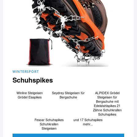
WINTERSPORT
Schuhspikes
Winline Steigeisen
Seydrey Steigeisen für
ALPIDEX Grödel
Grödel Eisspikes
Bergschuhe
Steigeisen für
Bergschuhe mit
Edelstahlspikes 21
Zähne Schuhkrallen
Schuhspikes
Fesoar Schuhspikes
und 17 Schuhspikes
Schuhkrallen
mehr...
Steigeisen