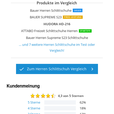
Produkte im Vergleich
Bauer Herren Supreme S23 Schlittsch
K2 Skates Herren Schlittschuhe F.I.T
Roces RSK 2
XIUWOUG Verstellbare Schlittschuhe
Cox Swain verstellbare Schlittschuhe 
SULOV Z100-13.1
SMJ Vermont Herren Hockey Schlitts
Bauer Herren Schlittschuhe
SIEGER
BAUER SUPREME S23
PREIS-LEISTUNG
HUDORA HD-216
ATTABO Freizeit Schlittschuhe Herren
SPARTIPP
Bauer Herren Supreme S23 Schlittschuhe
… und
7
weitere
Herren Schlittschuhe
im Test oder
Vergleich!
Zum Herren Schlittschuh Vergleich
Kundenmeinung
4,3
von 5 Sternen
5
Sterne
62
%
4
Sterne
18
%