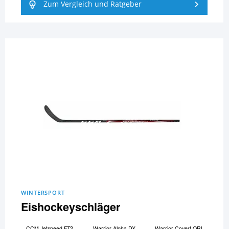
Zum Vergleich und Ratgeber
WINTERSPORT
Eishockeyschläger
CCM Jetspeed FT2
Warrior Alpha DX
Warrior Covert QRL