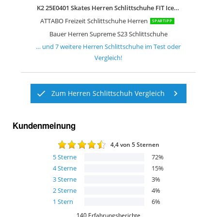
K2 25E0401 Skates Herren Schlittschuhe FIT Ice Boa
ATTABO Freizeit Schlittschuhe Herren
SPARTIPP
Bauer Herren Supreme S23 Schlittschuhe
… und
7
weitere
Herren Schlittschuhe
im Test oder
Vergleich!
Zum Herren Schlittschuh Vergleich
Kundenmeinung
4,4
von 5 Sternen
5
Sterne
72
%
4
Sterne
15
%
3
Sterne
3
%
2
Sterne
4
%
1
Stern
6
%
140
Erfahrungsberichte