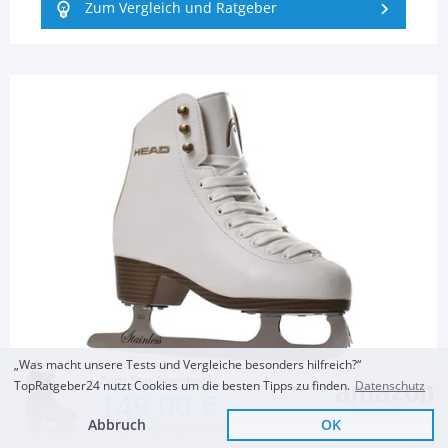
Zum Vergleich und Ratgeber
„Was macht unsere Tests und Vergleiche besonders hilfreich?“
WINTERSPORT
Zum Top Angebot
TopRatgeber24 nutzt Cookies um die besten Tipps zu finden.
Datenschutz
149,00 €
Damen Schlittschuh
Abbruch
OK
KOSTENLOSE LIEFERUNG
Head Damen
Head Damen
Roces Damen