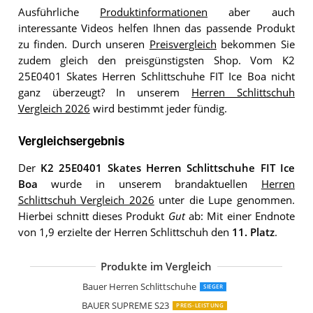
Ausführliche
Produktinformationen
aber auch
interessante Videos helfen Ihnen das passende Produkt
zu finden. Durch unseren
Preisvergleich
bekommen Sie
zudem gleich den preisgünstigsten Shop. Vom K2
25E0401 Skates Herren Schlittschuhe FIT Ice Boa nicht
ganz überzeugt? In unserem
Herren Schlittschuh
Vergleich 2026
wird bestimmt jeder fündig.
Vergleichsergebnis
Der
K2 25E0401 Skates Herren Schlittschuhe FIT Ice
Boa
wurde in unserem brandaktuellen
Herren
Schlittschuh Vergleich 2026
unter die Lupe genommen.
Hierbei schnitt dieses Produkt
Gut
ab: Mit einer Endnote
von 1,9 erzielte der Herren Schlittschuh den
11. Platz
.
Produkte im Vergleich
Bauer Herren Supreme S23 Schlittsch
K2 Skates Herren Schlittschuhe F.I.T
Roces RSK 2
XIUWOUG Verstellbare Schlittschuhe
Cox Swain verstellbare Schlittschuhe 
SULOV Z100-13.1
SMJ Vermont Herren Hockey Schlitts
Bauer Herren Schlittschuhe
SIEGER
BAUER SUPREME S23
PREIS-LEISTUNG