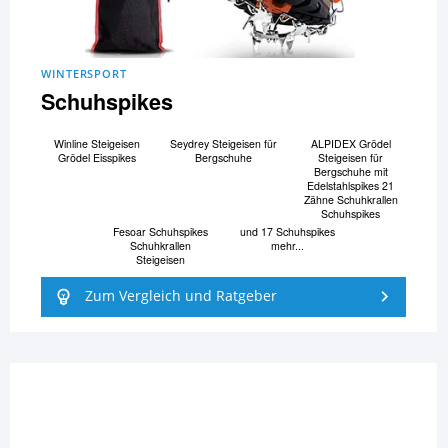
WINTERSPORT
Schuhspikes
Winline Steigeisen
Seydrey Steigeisen für
ALPIDEX Grödel
Grödel Eisspikes
Bergschuhe
Steigeisen für
Bergschuhe mit
Edelstahlspikes 21
Zähne Schuhkrallen
Schuhspikes
Fesoar Schuhspikes
und 17 Schuhspikes
Schuhkrallen
mehr...
Steigeisen
Zum Vergleich und Ratgeber