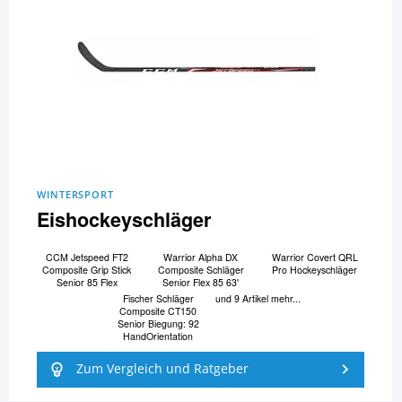
WINTERSPORT
Eishockeyschläger
CCM Jetspeed FT2
Warrior Alpha DX
Warrior Covert QRL
Composite Grip Stick
Composite Schläger
Pro Hockeyschläger
Senior 85 Flex
Senior Flex 85 63'
Fischer Schläger
und 9 Artikel mehr...
Composite CT150
Senior Biegung: 92
HandOrientation
Zum Vergleich und Ratgeber