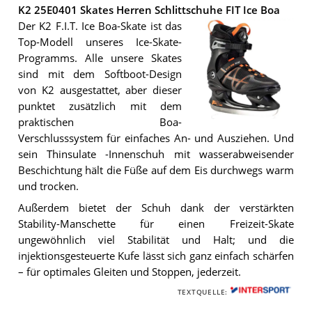
K2 25E0401 Skates Herren Schlittschuhe FIT Ice Boa
Der K2 F.I.T. Ice Boa-Skate ist das
Top-Modell unseres Ice-Skate-
Programms. Alle unsere Skates
sind mit dem Softboot-Design
von K2 ausgestattet, aber dieser
punktet zusätzlich mit dem
praktischen Boa-
Der
Verschlusssystem für einfaches An- und Ausziehen. Und
K2
25E0401
sein Thinsulate -Innenschuh mit wasserabweisender
Skates
Beschichtung hält die Füße auf dem Eis durchwegs warm
Herren
und trocken.
Schlittschuhe
FIT
Außerdem bietet der Schuh dank der verstärkten
Ice
Boa
.
Stability-Manschette für einen Freizeit-Skate
ungewöhnlich viel Stabilität und Halt; und die
injektionsgesteuerte Kufe lässt sich ganz einfach schärfen
– für optimales Gleiten und Stoppen, jederzeit.
TEXTQUELLE: