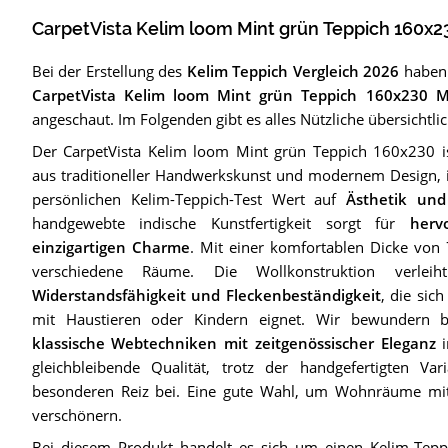
CarpetVista Kelim loom Mint grün Teppich 160x
Bei der Erstellung des
Kelim Teppich Vergleich 2026
haben 
CarpetVista Kelim loom Mint grün Teppich 160x230 M
angeschaut. Im Folgenden gibt es alles Nützliche übersichtl
Der CarpetVista Kelim loom Mint grün Teppich 160x230 is
aus traditioneller Handwerkskunst und modernem Design, id
persönlichen Kelim-Teppich-Test Wert auf
Ästhetik und
handgewebte indische Kunstfertigkeit sorgt für
herv
einzigartigen Charme
. Mit einer komfortablen Dicke von
verschiedene Räume. Die Wollkonstruktion verl
Widerstandsfähigkeit und Fleckenbeständigkeit
, die si
mit Haustieren oder Kindern eignet. Wir bewundern be
klassische Webtechniken mit zeitgenössischer Eleganz
i
gleichbleibende Qualität, trotz der handgefertigten Var
besonderen Reiz bei. Eine gute Wahl, um Wohnräume m
verschönern.
Bei diesem Produkt handelt es sich um einen Kelim-Tepp