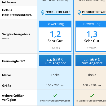
bei Amazon
Details
PRODUKTDETAILS
PRODUKTDETAIL
Bilder, Preisvergleich uvm.
Bewertung
Bewertung
1,2
1,3
Vergleichsergebnis
Methodik
Sehr Gut
Sehr Gut
12/2025
12/2025
ca.
839 €
ca.
569 €
Preisvergleich
Zum Angebot
Zum Angebot
Marke
Theko
Theko
Größe
160 x 230 cm
160 x 230 cm
J
J
weitere Größen
a
a
verfügbar
9 weiter Größen verfügbar
11 weitere Größen verfügb