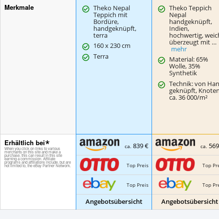
Merkmale
Theko Nepal
Theko Teppich
Teppich mit
Nepal
Bordüre,
handgeknüpft,
handgeknüpft,
Indien,
terra
hochwertig, weic
überzeugt mit …
160 x 230 cm
mehr
Terra
Material: 65%
Wolle, 35%
Synthetik
Technik: von Ha
geknüpft, Knoten
ca. 36 000/m²
Erhältlich bei
839 €
569
ca.
ca.
Top Preis
Top Pr
Top Preis
Top Pr
Angebotsübersicht
Angebotsübersicht