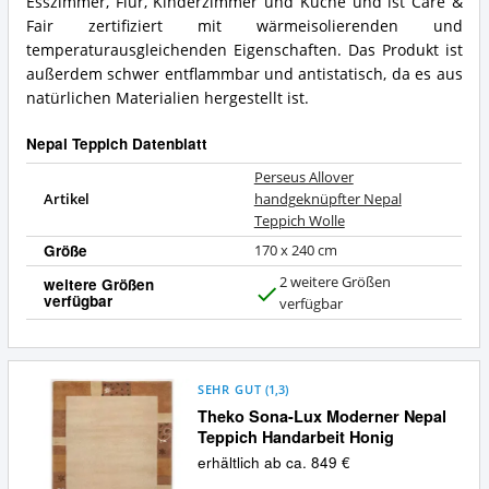
Esszimmer, Flur, Kinderzimmer und Küche und ist Care &
Fair zertifiziert mit wärmeisolierenden und
temperaturausgleichenden Eigenschaften. Das Produkt ist
außerdem schwer entflammbar und antistatisch, da es aus
natürlichen Materialien hergestellt ist.
Nepal Teppich Datenblatt
Perseus Allover
Artikel
handgeknüpfter Nepal
Teppich Wolle
Größe
170 x 240 cm
2 weitere Größen
weitere Größen
verfügbar
J
verfügbar
a
SEHR GUT
(
1,3
)
Theko Sona-Lux Moderner Nepal
Teppich Handarbeit Honig
erhältlich ab ca. 849 €