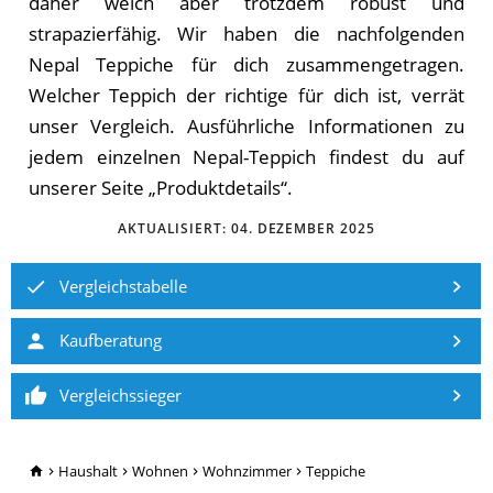
daher weich aber trotzdem robust und
strapazierfähig. Wir haben die nachfolgenden
Nepal Teppiche für dich zusammengetragen.
Welcher Teppich der richtige für dich ist, verrät
unser Vergleich. Ausführliche Informationen zu
jedem einzelnen Nepal-Teppich findest du auf
unserer Seite „Produktdetails“.
AKTUALISIERT:
04. DEZEMBER 2025
Vergleichstabelle
Kaufberatung
Vergleichssieger
TopRatgeber24.de
Haushalt
Wohnen
Wohnzimmer
Teppiche