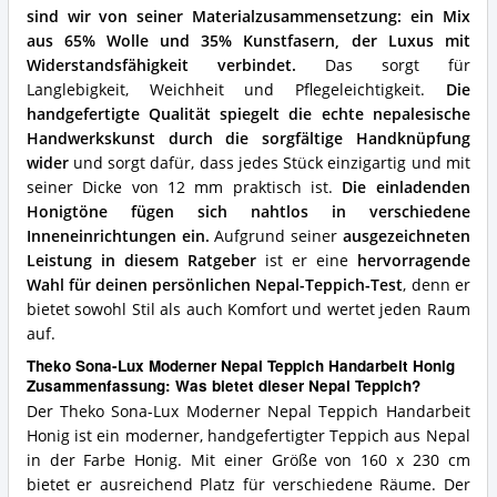
für
sind wir von seiner Materialzusammensetzung: ein Mix
diesen
aus 65% Wolle und 35% Kunstfasern, der Luxus mit
Nepal
Widerstandsfähigkeit verbindet.
Das sorgt für
Teppich?
Langlebigkeit, Weichheit und Pflegeleichtigkeit.
Die
handgefertigte Qualität spiegelt die echte nepalesische
Handwerkskunst durch die sorgfältige Handknüpfung
wider
und sorgt dafür, dass jedes Stück einzigartig und mit
seiner Dicke von 12 mm praktisch ist.
Die einladenden
Honigtöne fügen sich nahtlos in verschiedene
Inneneinrichtungen ein.
Aufgrund seiner
ausgezeichneten
Leistung in diesem Ratgeber
ist er eine
hervorragende
Wahl für deinen persönlichen Nepal-Teppich-Test
, denn er
bietet sowohl Stil als auch Komfort und wertet jeden Raum
auf.
Theko Sona-Lux Moderner Nepal Teppich Handarbeit Honig
Zusammenfassung: Was bietet dieser Nepal Teppich?
Der Theko Sona-Lux Moderner Nepal Teppich Handarbeit
Honig ist ein moderner, handgefertigter Teppich aus Nepal
in der Farbe Honig. Mit einer Größe von 160 x 230 cm
bietet er ausreichend Platz für verschiedene Räume. Der