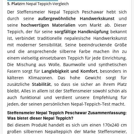
5. Platz
im Nepal Teppich-Vergleich
spricht
für
Der Steffensmeier Nepal Teppich Peschawar hebt sich
diesen
durch seine
außergewöhnliche Handwerkskunst
und
Nepal
seine
hochwertigen Materialien
vom Markt ab. Dieser
Teppich?
Teppich, der für seine
sorgfältige Handknüpfung
bekannt
ist, verbindet traditionelle nepalesische Handwerkskunst
mit moderner Sensibilität. Seine beeindruckende Größe
und die ansprechende silberne Farbe machen ihn zu
einem vielseitig einsetzbaren Teppich für jede Einrichtung.
Die Mischung aus Wolle, Baumwolle und synthetischen
Fasern sorgt für
Langlebigkeit und Komfort
, besonders in
kälteren Klimazonen. Das hohe Gewicht sorgt für
zusätzliche
Stabilität
, so dass sie sicher an ihrem Platz
bleibt. Alles in allem ist der Steffensmeier sowohl schön als
auch funktional und verdient unsere Empfehlung für
jeden, der seinen persönlichen Nepal-Teppich-Test macht.
Steffensmeier Nepal Teppich Peschawar Zusammenfassung:
Was bietet dieser Nepal Teppich?
Bei diesem Produkt handelt es sich um einen 170x240 cm
großen silbernen Nepalteppich der Marke Steffensmeier,