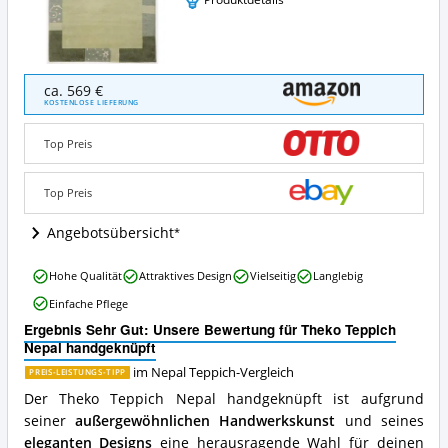
Theko
ca. 569 €
Teppich
KOSTENLOSE LIEFERUNG
Nepal
handgeknüpft
Top Preis
Angebote:
Wo
ist
Top Preis
dieser
Nepal
Angebotsübersicht
Teppich
erhältlich?
Theko
Hohe Qualität
Attraktives Design
Vielseitig
Langlebig
Teppich
Einfache Pflege
Nepal
handgeknüpft
Ergebnis Sehr Gut: Unsere Bewertung für Theko Teppich
Vorteile:
Nepal handgeknüpft
Was
im Nepal Teppich-Vergleich
PREIS-LEISTUNGS-TIPP
spricht
für
Der Theko Teppich Nepal handgeknüpft ist aufgrund
diesen
seiner
außergewöhnlichen Handwerkskunst
und seines
Nepal
eleganten Designs
eine herausragende Wahl für deinen