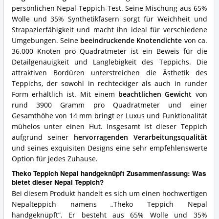
Teppich?
persönlichen Nepal-Teppich-Test. Seine Mischung aus 65%
Wolle und 35% Synthetikfasern sorgt für Weichheit und
Strapazierfähigkeit und macht ihn ideal für verschiedene
Umgebungen. Seine
beeindruckende Knotendichte
von ca.
36.000 Knoten pro Quadratmeter ist ein Beweis für die
Detailgenauigkeit und Langlebigkeit des Teppichs. Die
attraktiven Bordüren unterstreichen die Ästhetik des
Teppichs, der sowohl in rechteckiger als auch in runder
Form erhältlich ist. Mit einem
beachtlichen Gewicht
von
rund 3900 Gramm pro Quadratmeter und einer
Gesamthöhe von 14 mm bringt er Luxus und Funktionalität
mühelos unter einen Hut. Insgesamt ist dieser Teppich
aufgrund seiner
hervorragenden Verarbeitungsqualität
und seines exquisiten Designs eine sehr empfehlenswerte
Option für jedes Zuhause.
Theko Teppich Nepal handgeknüpft Zusammenfassung: Was
bietet dieser Nepal Teppich?
Bei diesem Produkt handelt es sich um einen hochwertigen
Nepalteppich namens „Theko Teppich Nepal
handgeknüpft“. Er besteht aus 65% Wolle und 35%