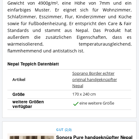
Gewicht von 4900g/m², eine Höhe von 7mm und ein
einfarbiges Muster. Er eignet sich für Wohnzimmer,
Schlafzimmer, Esszimmer, Flur, Kinderzimmer und Küche
sowie für Fußbodenheizung. Er entspricht den Care & Fair
Standards und stammt aus Nepal. Das Produkt hat
außerdem die zusätzlichen Eigenschaften, dass es
wärmeisolierend, temperaturausgleichend,
flammhemmend und antistatisch ist.
Nepal Teppich Datenblatt
Soprano Border echter
Artikel
original handgeknüpfter
Nepal
Größe
170 x 240 cm
weitere Größen
eine weitere Größe
verfügbar
J
a
GUT
(
2,0
)
Sonora Pure handgeknüpfter Nepal