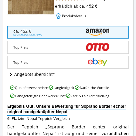
erhältlich ab ca. 452 €
Produktdetails
Soprano
ca. 452 €
Border
KOSTENLOSE LIEFERUNG
echter
original
Top Preis
handgeknüpfter
Nepal
Angebote:
Top Preis
Wo
ist
Angebotsübersicht
dieser
Nepal
Soprano
Qualitätsversprechen
Langlebigkeit
Natürliche Vorteile
Teppich
Border
erhältlich?
Handgefertigte Handwerkskunst
Care & Fair Zertifizierung
echter
original
Ergebnis Gut: Unsere Bewertung für Soprano Border echter
handgeknüpfter
original handgeknüpfter Nepal
Nepal
6. Platz
im Nepal Teppich-Vergleich
Vorteile:
Was
Der Teppich „Soprano Border echter original
spricht
handgeknüpfter Nepal“ ist aufgrund seiner
vorbildlichen
für