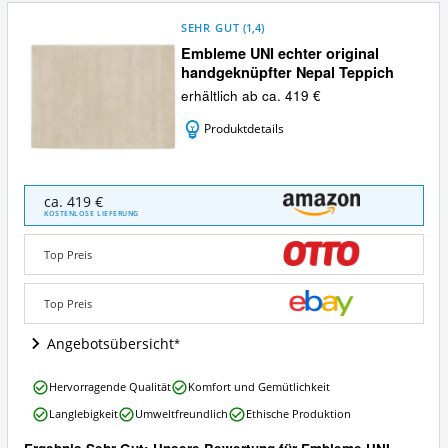
SEHR GUT
(
1,4
)
Embleme UNI echter original
handgeknüpfter Nepal Teppich
erhältlich ab ca. 419 €
Produktdetails
Embleme
ca. 419 €
UNI
KOSTENLOSE LIEFERUNG
echter
original
Top Preis
handgeknüpfter
Nepal
Teppich
Top Preis
Angebote:
Wo
Angebotsübersicht
ist
dieser
Embleme
Hervorragende Qualität
Komfort und Gemütlichkeit
Nepal
UNI
Teppich
Langlebigkeit
Umweltfreundlich
Ethische Produktion
echter
erhältlich?
original