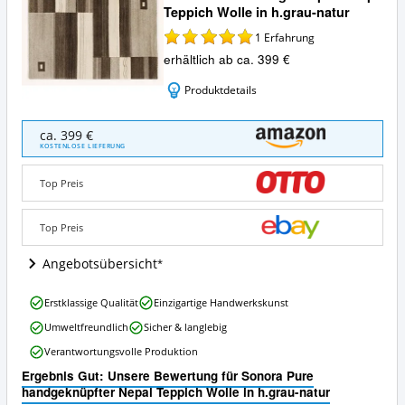
Teppich Wolle in h.grau-natur
1
Erfahrung
erhältlich ab ca. 399 €
Produktdetails
Sonora
ca. 399 €
Pure
KOSTENLOSE LIEFERUNG
handgeknüpfter
Nepal
Top Preis
Teppich
Wolle
in
Top Preis
h.grau-
natur
Angebotsübersicht
Angebote:
Wo
Sonora
Erstklassige Qualität
Einzigartige Handwerkskunst
ist
Pure
dieser
Umweltfreundlich
Sicher & langlebig
handgeknüpfter
Nepal
Nepal
Verantwortungsvolle Produktion
Teppich
Teppich
erhältlich?
Ergebnis Gut: Unsere Bewertung für Sonora Pure
Wolle
handgeknüpfter Nepal Teppich Wolle in h.grau-natur
in