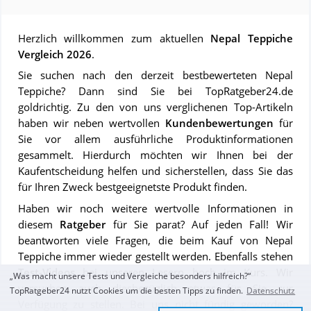
Herzlich willkommen zum aktuellen
Nepal Teppiche
Vergleich 2026
.
Sie suchen nach den derzeit bestbewerteten Nepal
Teppiche? Dann sind Sie bei TopRatgeber24.de
goldrichtig. Zu den von uns verglichenen Top-Artikeln
haben wir neben wertvollen
Kundenbewertungen
für
Sie vor allem ausführliche Produktinformationen
gesammelt. Hierdurch möchten wir Ihnen bei der
Kaufentscheidung helfen und sicherstellen, dass Sie das
für Ihren Zweck bestgeeignetste Produkt finden.
Haben wir noch weitere wertvolle Informationen in
diesem
Ratgeber
für Sie parat? Auf jeden Fall! Wir
beantworten viele Fragen, die beim Kauf von Nepal
Teppiche immer wieder gestellt werden. Ebenfalls stehen
Test-Videos
bei unseren Lesern hoch im Kurs. Wir
„Was macht unsere Tests und Vergleiche besonders hilfreich?“
versuchen auch diesbezüglich etwas für Sie zur
TopRatgeber24 nutzt Cookies um die besten Tipps zu finden.
Datenschutz
Verfügung zu stellen. Bei uns nicht fündig geworden?