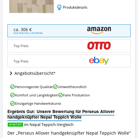
Produktdetails
Perseus
ca. 306 €
Allover
KOSTENLOSE LIEFERUNG
handgeknüpfter
Nepal
Top Preis
Teppich
Wolle
Angebote:
Top Preis
Wo
ist
Angebotsübersicht
dieser
Nepal
Perseus
Hervorragende Qualität
Umweltfreundlich
Teppich
Allover
erhältlich?
Komfort und Langlebigkeit
Faire Produktion
handgeknüpfter
Nepal
Einzigartige Handwerkskunst
Teppich
Ergebnis Gut: Unsere Bewertung für Perseus Allover
Wolle
handgeknüpfter Nepal Teppich Wolle
Vorteile:
Was
im Nepal Teppich-Vergleich
SPARTIPP
spricht
Der „Perseus Allover handgeknüpfter Nepal Teppich Wolle“
für