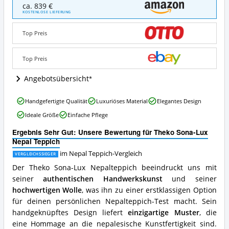
Theko
ca. 839 €
Sona-
KOSTENLOSE LIEFERUNG
Lux
Nepal
Top Preis
Teppich
Angebote:
Wo
Top Preis
ist
dieser
Angebotsübersicht
Nepal
Teppich
Theko
Handgefertigte Qualität
Luxuriöses Material
Elegantes Design
erhältlich?
Sona-
Ideale Größe
Einfache Pflege
Lux
Nepal
Ergebnis Sehr Gut: Unsere Bewertung für Theko Sona-Lux
Teppich
Nepal Teppich
Vorteile:
Was
im Nepal Teppich-Vergleich
VERGLEICHSSIEGER
spricht
Der Theko Sona-Lux Nepalteppich beeindruckt uns mit
für
seiner
authentischen Handwerkskunst
und seiner
diesen
hochwertigen Wolle
, was ihn zu einer erstklassigen Option
Nepal
Teppich?
für deinen persönlichen Nepalteppich-Test macht. Sein
handgeknüpftes Design liefert
einzigartige Muster
, die
eine Hommage an die nepalesische Kunstfertigkeit sind.