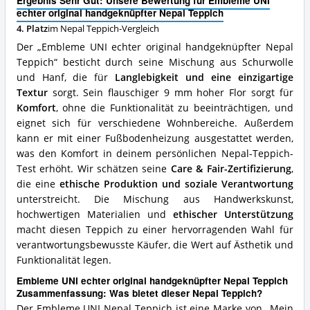
Ergebnis Sehr Gut: Unsere Bewertung für Embleme UNI
handgeknüpfter
echter original handgeknüpfter Nepal Teppich
Nepal
4. Platz
im Nepal Teppich-Vergleich
Teppich
Vorteile:
Der „Embleme UNI echter original handgeknüpfter Nepal
Was
Teppich“ besticht durch seine Mischung aus Schurwolle
spricht
und Hanf, die für
Langlebigkeit und eine einzigartige
für
diesen
Textur
sorgt. Sein flauschiger 9 mm hoher Flor sorgt für
Nepal
Komfort
, ohne die Funktionalität zu beeinträchtigen, und
Teppich?
eignet sich für verschiedene Wohnbereiche. Außerdem
kann er mit einer Fußbodenheizung ausgestattet werden,
was den Komfort in deinem persönlichen Nepal-Teppich-
Test erhöht. Wir schätzen seine
Care & Fair-Zertifizierung
,
die eine
ethische Produktion und soziale Verantwortung
unterstreicht. Die Mischung aus Handwerkskunst,
hochwertigen Materialien und
ethischer Unterstützung
macht diesen Teppich zu einer hervorragenden Wahl für
verantwortungsbewusste Käufer, die Wert auf Ästhetik und
Funktionalität legen.
Embleme UNI echter original handgeknüpfter Nepal Teppich
Zusammenfassung: Was bietet dieser Nepal Teppich?
Der Embleme UNI Nepal Teppich ist eine Marke von „Mein