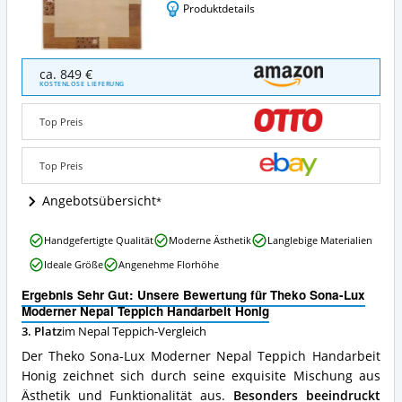
Produktdetails
Theko
ca. 849 €
Sona-
KOSTENLOSE LIEFERUNG
Lux
Moderner
Top Preis
Nepal
Teppich
Handarbeit
Top Preis
Honig
Angebote:
Angebotsübersicht
Wo
ist
Theko
Handgefertigte Qualität
Moderne Ästhetik
Langlebige Materialien
dieser
Sona-
Nepal
Ideale Größe
Angenehme Florhöhe
Lux
Teppich
Moderner
erhältlich?
Ergebnis Sehr Gut: Unsere Bewertung für Theko Sona-Lux
Nepal
Moderner Nepal Teppich Handarbeit Honig
Teppich
3. Platz
im Nepal Teppich-Vergleich
Handarbeit
Honig
Der Theko Sona-Lux Moderner Nepal Teppich Handarbeit
Vorteile:
Honig zeichnet sich durch seine exquisite Mischung aus
Was
Ästhetik und Funktionalität aus.
Besonders beeindruckt
spricht