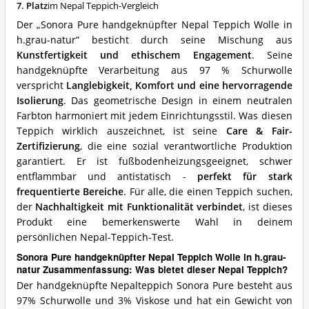
h.grau-
7. Platz
im Nepal Teppich-Vergleich
natur
Der „Sonora Pure handgeknüpfter Nepal Teppich Wolle in
Vorteile:
h.grau-natur“ besticht durch seine Mischung aus
Was
Kunstfertigkeit und ethischem Engagement
. Seine
spricht
für
handgeknüpfte Verarbeitung aus 97 % Schurwolle
diesen
verspricht
Langlebigkeit, Komfort und eine hervorragende
Nepal
Isolierung
. Das geometrische Design in einem neutralen
Teppich?
Farbton harmoniert mit jedem Einrichtungsstil. Was diesen
Teppich wirklich auszeichnet, ist seine
Care & Fair-
Zertifizierung
, die eine sozial verantwortliche Produktion
garantiert. Er ist fußbodenheizungsgeeignet, schwer
entflammbar und antistatisch -
perfekt für stark
frequentierte Bereiche
. Für alle, die einen Teppich suchen,
der
Nachhaltigkeit mit Funktionalität verbindet
, ist dieses
Produkt eine bemerkenswerte Wahl in deinem
persönlichen Nepal-Teppich-Test.
Sonora Pure handgeknüpfter Nepal Teppich Wolle in h.grau-
natur Zusammenfassung: Was bietet dieser Nepal Teppich?
Der handgeknüpfte Nepalteppich Sonora Pure besteht aus
97% Schurwolle und 3% Viskose und hat ein Gewicht von