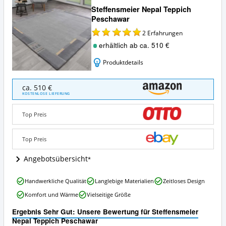
Steffensmeier Nepal Teppich
Peschawar
2
Erfahrungen
erhältlich ab ca. 510 €
Produktdetails
Steffensmeier
ca. 510 €
Nepal
KOSTENLOSE LIEFERUNG
Teppich
Peschawar
Top Preis
Angebote:
Wo
ist
Top Preis
dieser
Nepal
Angebotsübersicht
Teppich
erhältlich?
Steffensmeier
Handwerkliche Qualität
Langlebige Materialien
Zeitloses Design
Nepal
Komfort und Wärme
Vielseitige Größe
Teppich
Peschawar
Ergebnis Sehr Gut: Unsere Bewertung für Steffensmeier
Vorteile:
Nepal Teppich Peschawar
Was