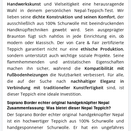
Handwerkskunst
und Vielseitigkeit eine herausragende
diesen
Nepal
Wahl in deinem persönlichen Nepal-Teppich-Test. Wir
Teppich?
lieben seine
dichte Konstruktion und seinen Komfort
, der
ausschließlich aus 100% Schurwolle mit beeindruckenden
Handknüpftechniken gewebt wird. Sein ausgeprägter
Braunton fügt sich nahtlos in jede Einrichtung ein, ob
modern oder klassisch. Der von Care & Fair zertifizierte
Teppich garantiert nicht nur eine
ethische Produktion
,
sondern unterstützt auch wichtige soziale Projekte. Seine
flammhemmenden und antistatischen Eigenschaften
machen ihn sicher, während die
Kompatibilität mit
Fußbodenheizungen
die Nutzbarkeit verbessert. Für alle,
die auf der Suche nach
nachhaltiger Eleganz in
Verbindung mit traditioneller Kunstfertigkeit
sind, ist
dieser Teppich eine ideale Investition.
Soprano Border echter original handgeknüpfter Nepal
Zusammenfassung: Was bietet dieser Nepal Teppich?
Der Soprano Border echter original handgeknüpfter Nepal
ist ein hochwertiger Teppich aus 100% Schurwolle und
handgesponnener Schurwolle. Er hat ein ungefähres