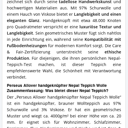
zeichnet sich durch seine
tadellose Handwerkskunst
und
diesen
Nepal
hochwertigen Materialien aus. Mit 97% Schurwolle und
Teppich?
einem Hauch von Viskose bietet er
Langlebigkeit und einen
eleganten Glanz
. Handgeknüpft mit etwa 48.000 Knoten
pro Quadratmeter verspricht er eine
luxuriöse Textur und
Langlebigkeit
. Sein geometrisches Muster fügt sich nahtlos
in jede Einrichtung ein, während seine
Kompatibilität mit
Fußbodenheizungen
für modernen Komfort sorgt. Die Care
& Fair-Zertifizierung unterstreicht seine
ethische
Produktion
. Für diejenigen, die ihren persönlichen Nepal-
Teppich-Test machen, ist dieser Teppich eine
empfehlenswerte Wahl, die Schönheit mit Verantwortung
verbindet.
Perseus Allover handgeknüpfter Nepal Teppich Wolle
Zusammenfassung: Was bietet dieser Nepal Teppich?
Der „Perseus Allover handgeknüpfter Nepal Teppich Wolle“
ist ein handgeknüpfter, brauner Wollteppich aus 97%
Schurwolle und 3% Viskose. Er hat ein geometrisches
Muster und wiegt ca. 4000g/m² bei einer Höhe von ca. 20
mm. Er eignet sich für Wohnzimmer, Schlafzimmer,