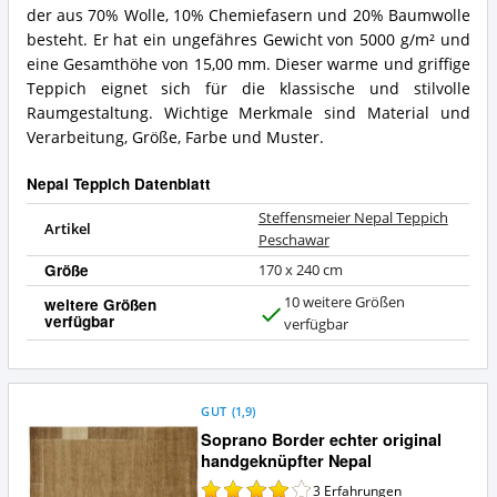
der aus 70% Wolle, 10% Chemiefasern und 20% Baumwolle
besteht. Er hat ein ungefähres Gewicht von 5000 g/m² und
eine Gesamthöhe von 15,00 mm. Dieser warme und griffige
Teppich eignet sich für die klassische und stilvolle
Raumgestaltung. Wichtige Merkmale sind Material und
Verarbeitung, Größe, Farbe und Muster.
Nepal Teppich Datenblatt
Steffensmeier Nepal Teppich
Artikel
Peschawar
Größe
170 x 240 cm
10 weitere Größen
weitere Größen
verfügbar
J
verfügbar
a
GUT
(
1,9
)
Soprano Border echter original
handgeknüpfter Nepal
3
Erfahrungen