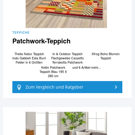
TEPPICHE
Patchwork-Teppich
Theko Natur Teppich
In & Outdoor Teppich
Xfrog Boho Blumen
Indo Gabbeh Esta Bunt
Flachgewebe Carpetto
Teppich
Felder in 6 Größen
Terrakotta Patchwork
Kelim Patchwork
und 6 Artikel mehr...
Teppich Blau 195 X
280 cm
Zum Vergleich und Ratgeber