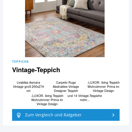
TEPPICHE
Vintage-Teppich
Livabliss Asmara
Carpeto Rugs
-LUXOR- living Teppich
Vintage groß 200x274
Abstraktes Vintage
Wohnzimmer Prima im
cm
Designer Teppich
Vintage Design
-LUXOR- living Teppich
und 14 Vintage-Teppiche
Wohnzimmer Prima im
mehr...
Vintage Design
Zum Vergleich und Ratgeber