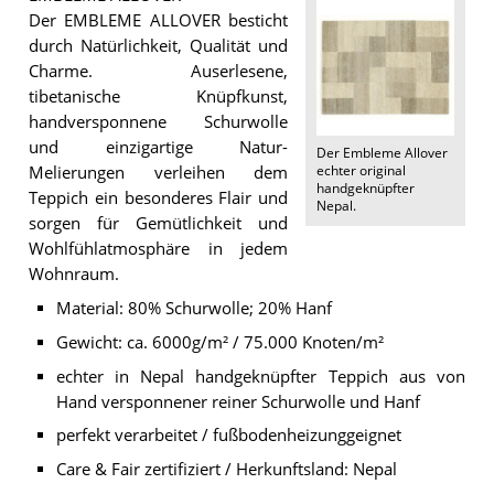
Der EMBLEME ALLOVER besticht
durch Natürlichkeit, Qualität und
Charme. Auserlesene,
tibetanische Knüpfkunst,
handversponnene Schurwolle
und einzigartige Natur-
Der
Embleme Allover
echter original
Melierungen verleihen dem
handgeknüpfter
Teppich ein besonderes Flair und
Nepal
.
sorgen für Gemütlichkeit und
Wohlfühlatmosphäre in jedem
Wohnraum.
Material: 80% Schurwolle; 20% Hanf
Gewicht: ca. 6000g/m² / 75.000 Knoten/m²
echter in Nepal handgeknüpfter Teppich aus von
Hand versponnener reiner Schurwolle und Hanf
perfekt verarbeitet / fußbodenheizunggeignet
Care & Fair zertifiziert / Herkunftsland: Nepal