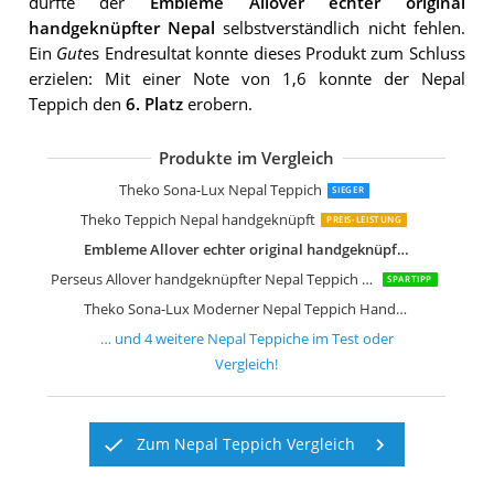
durfte der
Embleme Allover echter original
handgeknüpfter Nepal
selbstverständlich nicht fehlen.
Ein
Gut
es Endresultat konnte dieses Produkt zum Schluss
erzielen: Mit einer Note von 1,6 konnte der Nepal
Teppich den
6. Platz
erobern.
Produkte im Vergleich
Steffensmeier Nepal Teppich Peschaw
Theko Sona-Lux Nepal Teppich
SIEGER
Theko Teppich Nepal handgeknüpft
PREIS-LEISTUNG
Embleme Allover echter original handgeknüpfter Nepal
Perseus Allover handgeknüpfter Nepal Teppich Wolle
SPARTIPP
Theko Sona-Lux Moderner Nepal Teppich Handarbeit Honig
… und
4
weitere
Nepal Teppiche
im Test oder
Vergleich!
Zum Nepal Teppich Vergleich