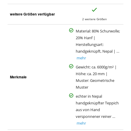
J
weitere Größen verfügbar
a
2 weitere Größen
Material: 80% Schurwolle;
20% Hanf |
Herstellungsart:
handgeknüpft, Nepal | …
mehr
Gewicht: ca. 6000g/m² |
Höhe: ca. 20 mm |
Merkmale
Muster: Geometrische
Muster
echter in Nepal
handgeknüpfter Teppich
aus von Hand
versponnener reiner …
mehr