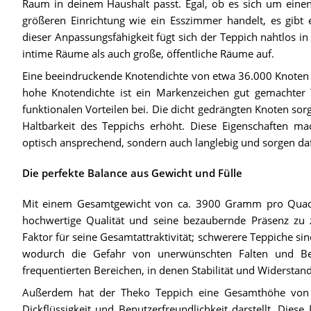
Raum in deinem Haushalt passt. Egal, ob es sich um einen 
größeren Einrichtung wie ein Esszimmer handelt, es gibt 
dieser Anpassungsfähigkeit fügt sich der Teppich nahtlos 
intime Räume als auch große, öffentliche Räume auf.
Eine beeindruckende Knotendichte von etwa 36.000 Knoten p
hohe Knotendichte ist ein Markenzeichen gut gemachter 
funktionalen Vorteilen bei. Die dicht gedrängten Knoten sorg
Haltbarkeit des Teppichs erhöht. Diese Eigenschaften m
optisch ansprechend, sondern auch langlebig und sorgen dafü
Die perfekte Balance aus Gewicht und Fülle
Mit einem Gesamtgewicht von ca. 3900 Gramm pro Quadra
hochwertige Qualität und seine bezaubernde Präsenz zu z
Faktor für seine Gesamtattraktivität; schwerere Teppiche si
wodurch die Gefahr von unerwünschten Falten und Bew
frequentierten Bereichen, in denen Stabilität und Widerstand
Außerdem hat der Theko Teppich eine Gesamthöhe von 
Dickflüssigkeit und Benutzerfreundlichkeit darstellt. Dies