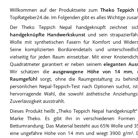
Willkommen auf der Produktseite zum
Theko Teppich 
TopRatgeber24.de. Im Folgenden gibt es alles Wichtige zus
Der Theko Teppich Nepal handgeknüpft zeichnet s
handgeknüpfte Handwerkskunst
und sein strapazierfä
Wolle mit synthetischen Fasern für Komfort und Widerst
Seine komplizierten Bordürendetails und unterschied
vielseitig für jeden Raum einsetzbar. Mit einer Knotendi
Quadratmeter garantiert er neben seinem
eleganten Aus
Wir schätzen die
ausgewogene Höhe von 14 mm
, 
Raumgefühl
sorgt, ohne die Raumgestaltung zu behin
persönlichen Nepal-Teppich-Test nach Optionen suchst, ist
hervorragende Wahl, die sowohl ästhetische Anziehungsk
Zuverlässigkeit ausstrahlt.
Dieses Produkt heißt „Theko Teppich Nepal handgeknüpft“ 
Marke Theko. Es gibt ihn in verschiedenen Formen 
Bettumrandung. Das Material besteht aus 65% Wolle und 35
eine ungefähre Höhe von 14 mm und wiegt 3900 g/m². D