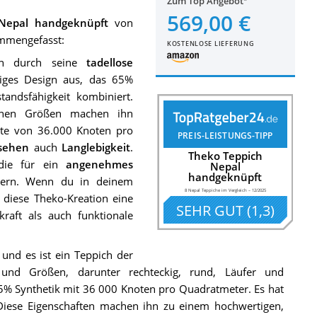
Zum Top Angebot
569,00 €
Nepal handgeknüpft
von
ammengefasst:
KOSTENLOSE LIEFERUNG
ich durch seine
tadellose
higes Design aus, das 65%
andsfähigkeit kombiniert.
lichen Größen machen ihn
chte von 36.000 Knoten pro
PREIS-LEISTUNGS-TIPP
sehen
auch
Langlebigkeit
.
Theko Teppich
die für ein
angenehmes
Nepal
handgeknüpft
dern. Wenn du in deinem
8 Nepal Teppiche im Vergleich
–
12/2025
 diese Theko-Kreation eine
SEHR GUT
(
1,3
)
raft als auch funktionale
und es ist ein Teppich der
und Größen, darunter rechteckig, rund, Läufer und
% Synthetik mit 36 000 Knoten pro Quadratmeter. Es hat
iese Eigenschaften machen ihn zu einem hochwertigen,