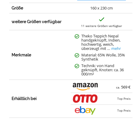
160 x 230 cm
Größe
J
a
weitere Größen verfügbar
11 weitere Größen verfügbar
Theko Teppich Nepal
handgeknüpft, Indien,
hochwertig, weich,
überzeugt mit …
mehr
Material: 65% Wolle, 35%
Merkmale
Synthetik
Technik: von Hand
geknüpft, Knoten: ca. 36
000/m²
569 €
ca.
Erhältlich bei
Top Preis
Top Preis