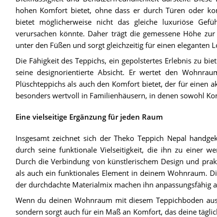
hohen Komfort bietet, ohne dass er durch Türen oder kom
bietet möglicherweise nicht das gleiche luxuriöse Gefü
verursachen könnte. Daher trägt die gemessene Höhe zur Pr
unter den Füßen und sorgt gleichzeitig für einen eleganten 
Die Fähigkeit des Teppichs, ein gepolstertes Erlebnis zu biet
seine designorientierte Absicht. Er wertet den Wohnraum
Plüschteppichs als auch den Komfort bietet, der für einen ak
besonders wertvoll in Familienhäusern, in denen sowohl Komf
Eine vielseitige Ergänzung für jeden Raum
Insgesamt zeichnet sich der Theko Teppich Nepal handgek
durch seine funktionale Vielseitigkeit, die ihn zu einer
Durch die Verbindung von künstlerischem Design und prakti
als auch ein funktionales Element in deinem Wohnraum. D
der durchdachte Materialmix machen ihn anpassungsfähig an
Wenn du deinen Wohnraum mit diesem Teppichboden ausstat
sondern sorgt auch für ein Maß an Komfort, das deine tägli