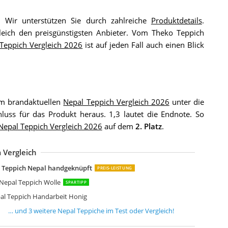
. Wir unterstützen Sie durch zahlreiche
Produktdetails
.
eich den preisgünstigsten Anbieter. Vom Theko Teppich
Teppich Vergleich 2026
ist auf jeden Fall auch einen Blick
m brandaktuellen
Nepal Teppich Vergleich 2026
unter die
luss für das Produkt heraus. 1,3 lautet die Endnote. So
Nepal Teppich Vergleich 2026
auf dem
2. Platz
.
 Vergleich
teffensmeier Nepal Teppich Peschawar
oprano Border echter original handgeknüpfter Nepal
onora Pure handgeknüpfter Nepal Teppich Wolle in h.grau-natur
 Teppich Nepal handgeknüpft
PREIS-LEISTUNG
Nepal Teppich Wolle
SPARTIPP
l Teppich Handarbeit Honig
h
… und
3
weitere
Nepal Teppiche
im Test oder Vergleich!