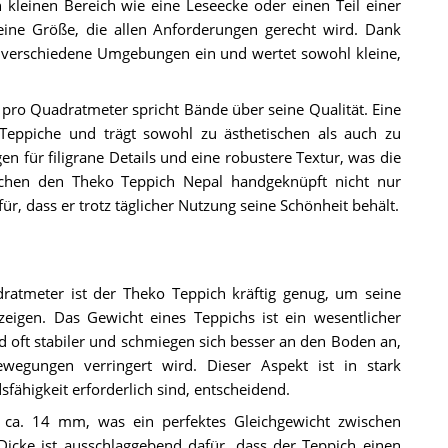
kleinen Bereich wie eine Leseecke oder einen Teil einer
eine Größe, die allen Anforderungen gerecht wird. Dank
in verschiedene Umgebungen ein und wertet sowohl kleine,
ro Quadratmeter spricht Bände über seine Qualität. Eine
Teppiche und trägt sowohl zu ästhetischen als auch zu
en für filigrane Details und eine robustere Textur, was die
achen den Theko Teppich Nepal handgeknüpft nicht nur
r, dass er trotz täglicher Nutzung seine Schönheit behält.
tmeter ist der Theko Teppich kräftig genug, um seine
eigen. Das Gewicht eines Teppichs ist ein wesentlicher
nd oft stabiler und schmiegen sich besser an den Boden an,
egungen verringert wird. Dieser Aspekt ist in stark
sfähigkeit erforderlich sind, entscheidend.
ca. 14 mm, was ein perfektes Gleichgewicht zwischen
e Dicke ist ausschlaggebend dafür, dass der Teppich einen