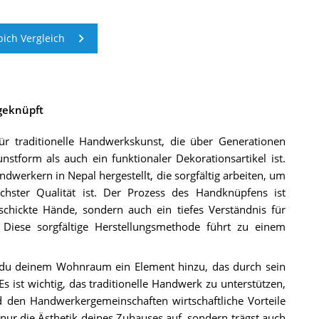
ich Vergleich
geknüpft
ür traditionelle Handwerkskunst, die über Generationen
stform als auch ein funktionaler Dekorationsartikel ist.
werkern in Nepal hergestellt, die sorgfältig arbeiten, um
öchster Qualität ist. Der Prozess des Handknüpfens ist
schickte Hände, sondern auch ein tiefes Verständnis für
 Diese sorgfältige Herstellungsmethode führt zu einem
t du deinem Wohnraum ein Element hinzu, das durch sein
 ist wichtig, das traditionelle Handwerk zu unterstützen,
nd den Handwerkergemeinschaften wirtschaftliche Vorteile
 nur die Ästhetik deines Zuhauses auf, sondern trägst auch