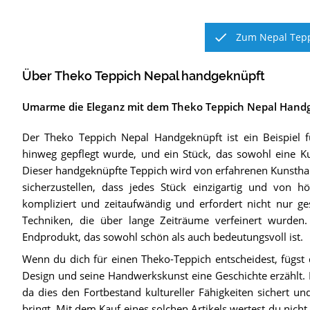
Zum Nepal Tepp
Über Theko Teppich Nepal handgeknüpft
Umarme die Eleganz mit dem Theko Teppich Nepal Hand
Der Theko Teppich Nepal Handgeknüpft ist ein Beispiel f
hinweg gepflegt wurde, und ein Stück, das sowohl eine Kun
Dieser handgeknüpfte Teppich wird von erfahrenen Kunsthand
sicherzustellen, dass jedes Stück einzigartig und von h
kompliziert und zeitaufwändig und erfordert nicht nur ge
Techniken, die über lange Zeiträume verfeinert wurden.
Endprodukt, das sowohl schön als auch bedeutungsvoll ist.
Wenn du dich für einen Theko-Teppich entscheidest, fügs
Design und seine Handwerkskunst eine Geschichte erzählt. Es
da dies den Fortbestand kultureller Fähigkeiten sichert u
bringt. Mit dem Kauf eines solchen Artikels wertest du nicht