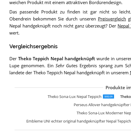
weichen Produkt mit einem attraktiven Bordürendesign.
Das passende Produkt zu finden ist gar nicht so leicht
Obendrein bekommen Sie durch unseren
Preisvergleich
gl
Nepal handgeknüpft noch nicht ganz überzeugt? Der
Nepal 
wert.
Vergleichsergebnis
Der
Theko Teppich Nepal handgeknüpft
wurde in unsere
Lupe genommen. Ein
Sehr Gut
es Ergebnis sprang zum Sch
landete der Theko Teppich Nepal handgeknüpft in unserem
Produkte im
S
S
S
Theko Sona-Lux Nepal Teppich
Theko
SIEGER
Perseus Allover handgeknüpfter 
Theko Sona-Lux Moderner Nepa
Embleme UNI echter original handgeknüpfter Nepal Teppic