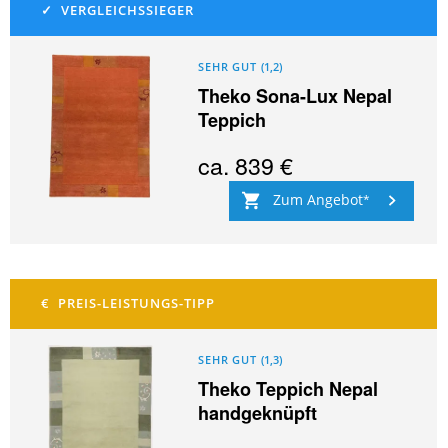
SEHR GUT
(
1,2
)
Theko Sona-Lux Nepal
Teppich
ca.
839 €
Zum Angebot
SEHR GUT
(
1,3
)
Theko Teppich Nepal
handgeknüpft