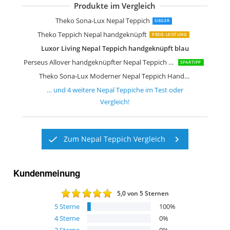
Produkte im Vergleich
Steffensmeier Nepal Teppich Peschaw
Theko Sona-Lux Nepal Teppich
SIEGER
Theko Teppich Nepal handgeknüpft
PREIS-LEISTUNG
Luxor Living Nepal Teppich handgeknüpft blau
Perseus Allover handgeknüpfter Nepal Teppich Wolle
SPARTIPP
Theko Sona-Lux Moderner Nepal Teppich Handarbeit Honig
… und
4
weitere
Nepal Teppiche
im Test oder
Vergleich!
Zum Nepal Teppich Vergleich
Kundenmeinung
5,0
von 5 Sternen
5
Sterne
100
%
4
Sterne
0
%