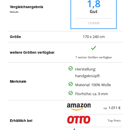
1,8
Vergleichsergebnis
Gut
Methodik
12/2025
Größe
170 x 240 cm
J
weitere Größen verfügbar
a
7 weiter Größen verfügbar
Herstellung:
handgeknüpft
Merkmale
Material: 100% Wolle
Florhöhe: ca. 9 mm
1.011 €
ca.
Erhältlich bei
Top Preis