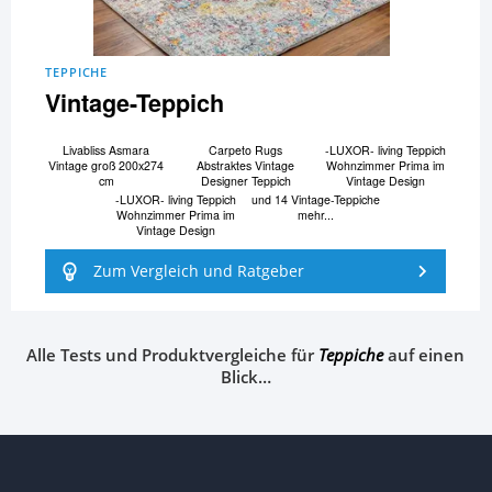
TEPPICHE
Vintage-Teppich
Livabliss Asmara
Carpeto Rugs
-LUXOR- living Teppich
Vintage groß 200x274
Abstraktes Vintage
Wohnzimmer Prima im
cm
Designer Teppich
Vintage Design
-LUXOR- living Teppich
und 14 Vintage-Teppiche
Wohnzimmer Prima im
mehr...
Vintage Design
Zum Vergleich und Ratgeber
Alle Tests und Produktvergleiche für
Teppiche
auf einen
Blick…