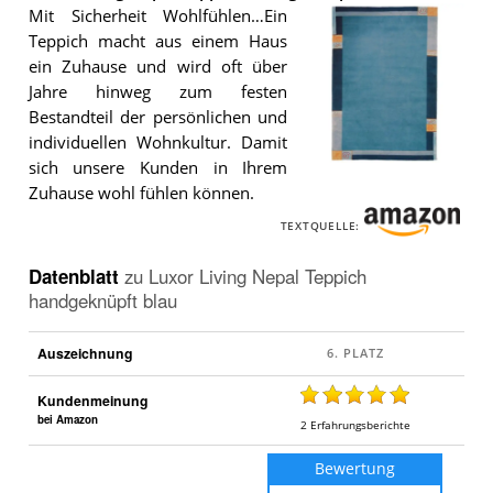
Mit Sicherheit Wohlfühlen…Ein
Teppich macht aus einem Haus
ein Zuhause und wird oft über
Jahre hinweg zum festen
Bestandteil der persönlichen und
individuellen Wohnkultur. Damit
sich unsere Kunden in Ihrem
Der
Zuhause wohl fühlen können.
Luxor
Living
TEXTQUELLE:
Nepal
Teppich
handgeknüpft
Datenblatt
zu
Luxor Living Nepal Teppich
blau
.
handgeknüpft blau
Auszeichnung
Kundenmeinung
bei Amazon
2
Erfahrungsberichte
Bewertung