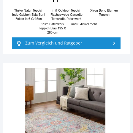
Theko Natur Teppich
In & Outdoor Teppich
Xfrog Boho Blumen
Indo Gabbeh Esta Bunt
Flachgewebe Carpetto
Teppich
Felder in 6 Größen
Terrakotta Patchwork
Kelim Patchwork
und 6 Artikel mehr...
Teppich Blau 195 X
280 cm
Zum Vergleich und Ratgeber