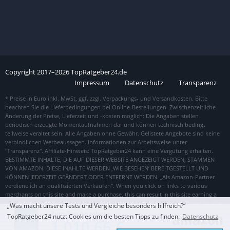
Copyright
2017–
2026
TopRatgeber24.de
Impressum
Datenschutz
Transparenz
„Was macht unsere Tests und Vergleiche besonders hilfreich?“
Zum Top Angebot
TopRatgeber24 nutzt Cookies um die besten Tipps zu finden.
Datenschutz
1.010,66 €