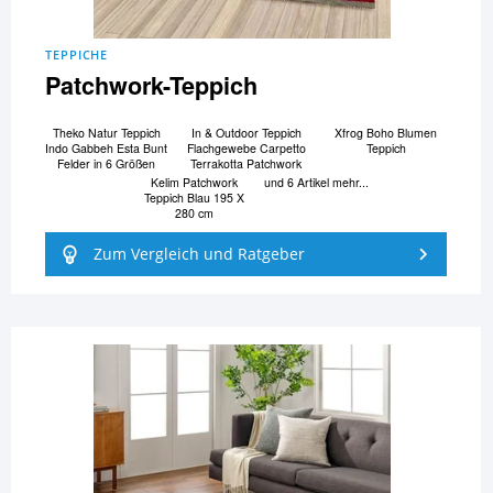
TEPPICHE
Patchwork-Teppich
Theko Natur Teppich
In & Outdoor Teppich
Xfrog Boho Blumen
Indo Gabbeh Esta Bunt
Flachgewebe Carpetto
Teppich
Felder in 6 Größen
Terrakotta Patchwork
Kelim Patchwork
und 6 Artikel mehr...
Teppich Blau 195 X
280 cm
Zum Vergleich und Ratgeber