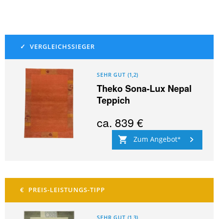
SEHR GUT
(
1,2
)
Theko Sona-Lux Nepal
Teppich
ca.
839 €
Zum Angebot
SEHR GUT
(
1,3
)