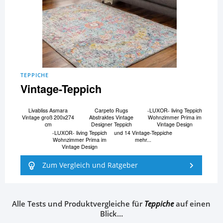
TEPPICHE
Vintage-Teppich
Livabliss Asmara
Carpeto Rugs
-LUXOR- living Teppich
Vintage groß 200x274
Abstraktes Vintage
Wohnzimmer Prima im
cm
Designer Teppich
Vintage Design
-LUXOR- living Teppich
und 14 Vintage-Teppiche
Wohnzimmer Prima im
mehr...
Vintage Design
Zum Vergleich und Ratgeber
Alle Tests und Produktvergleiche für
Teppiche
auf einen
Blick…