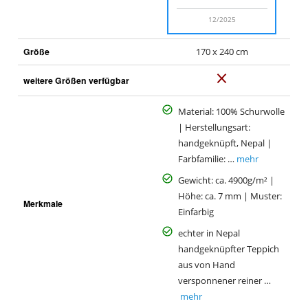
12/2025
Größe
170 x 240 cm
N
weitere Größen verfügbar
e
i
Material: 100% Schurwolle
n
| Herstellungsart:
handgeknüpft, Nepal |
Farbfamilie: …
mehr
Gewicht: ca. 4900g/m² |
Höhe: ca. 7 mm | Muster:
Merkmale
Einfarbig
echter in Nepal
handgeknüpfter Teppich
aus von Hand
versponnener reiner …
mehr