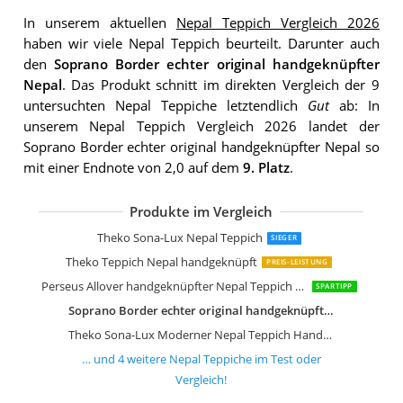
In unserem aktuellen
Nepal Teppich Vergleich 2026
haben wir viele Nepal Teppich beurteilt. Darunter auch
den
Soprano Border echter original handgeknüpfter
Nepal
. Das Produkt schnitt im direkten Vergleich der 9
untersuchten Nepal Teppiche letztendlich
Gut
ab: In
unserem Nepal Teppich Vergleich 2026 landet der
Soprano Border echter original handgeknüpfter Nepal so
mit einer Endnote von 2,0 auf dem
9. Platz
.
Produkte im Vergleich
Steffensmeier Nepal Teppich Peschaw
Theko Sona-Lux Nepal Teppich
SIEGER
Theko Teppich Nepal handgeknüpft
PREIS-LEISTUNG
Perseus Allover handgeknüpfter Nepal Teppich Wolle
SPARTIPP
Soprano Border echter original handgeknüpfter Nepal
Theko Sona-Lux Moderner Nepal Teppich Handarbeit Honig
… und
4
weitere
Nepal Teppiche
im Test oder
Vergleich!