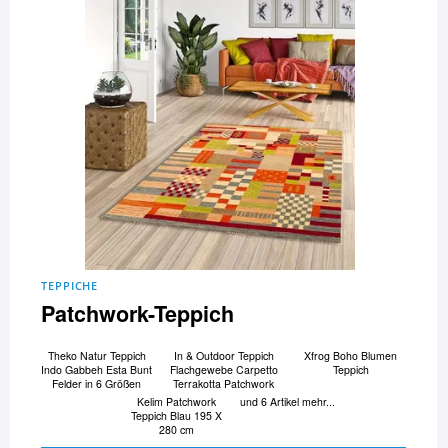
TEPPICHE
Patchwork-Teppich
Theko Natur Teppich
In & Outdoor Teppich
Xfrog Boho Blumen
Indo Gabbeh Esta Bunt
Flachgewebe Carpetto
Teppich
Felder in 6 Größen
Terrakotta Patchwork
Kelim Patchwork
und 6 Artikel mehr...
Teppich Blau 195 X
280 cm