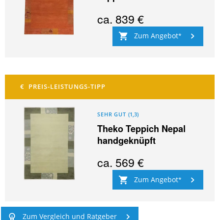
ca.
839 €
Zum Angebot
SEHR GUT
(
1,3
)
Theko Teppich Nepal
handgeknüpft
ca.
569 €
Zum Angebot
Zum Vergleich und Ratgeber