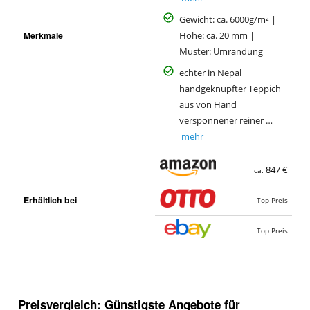
Gewicht: ca. 6000g/m² |
Merkmale
Höhe: ca. 20 mm |
Muster: Umrandung
echter in Nepal
handgeknüpfter Teppich
aus von Hand
versponnener reiner …
mehr
847 €
ca.
Erhältlich bei
Top Preis
Top Preis
Preisvergleich: Günstigste Angebote für