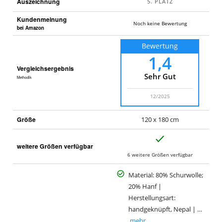
Auszeichnung
Kundenmeinung
Noch keine Bewertung
bei Amazon
Bewertung
1,4
Vergleichsergebnis
Sehr Gut
Methodik
12/2025
Größe
120 x 180 cm
J
weitere Größen verfügbar
a
6 weitere Größen verfügbar
Material: 80% Schurwolle;
20% Hanf |
Herstellungsart:
handgeknüpft, Nepal | …
mehr