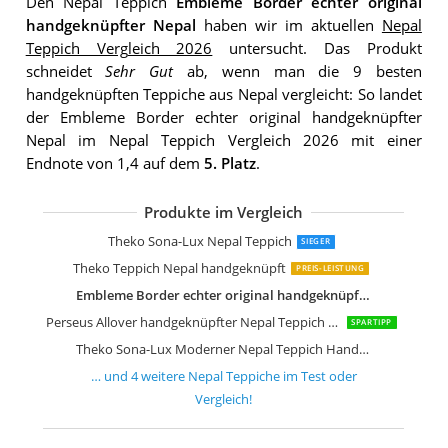
Den Nepal Teppich
Embleme Border echter original
handgeknüpfter Nepal
haben wir im aktuellen
Nepal
Teppich Vergleich 2026
untersucht. Das Produkt
schneidet
Sehr Gut
ab, wenn man die 9 besten
handgeknüpften Teppiche aus Nepal vergleicht: So landet
der Embleme Border echter original handgeknüpfter
Nepal im Nepal Teppich Vergleich 2026 mit einer
Endnote von 1,4 auf dem
5. Platz
.
Produkte im Vergleich
Steffensmeier Nepal Teppich Peschaw
Theko Sona-Lux Nepal Teppich
SIEGER
Theko Teppich Nepal handgeknüpft
PREIS-LEISTUNG
Embleme Border echter original handgeknüpfter Nepal
Perseus Allover handgeknüpfter Nepal Teppich Wolle
SPARTIPP
Theko Sona-Lux Moderner Nepal Teppich Handarbeit Honig
… und
4
weitere
Nepal Teppiche
im Test oder
Vergleich!