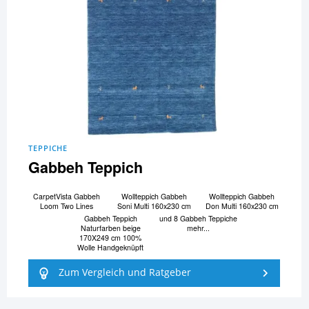
TEPPICHE
Gabbeh Teppich
CarpetVista Gabbeh
Wollteppich Gabbeh
Wollteppich Gabbeh
Loom Two Lines
Soni Multi 160x230 cm
Don Multi 160x230 cm
Gabbeh Teppich
und 8 Gabbeh Teppiche
Naturfarben beige
mehr...
170X249 cm 100%
Wolle Handgeknüpft
Zum Vergleich und Ratgeber