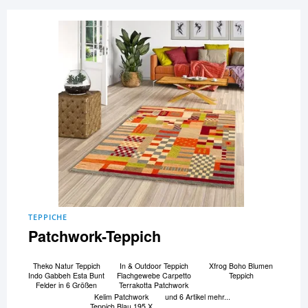
TEPPICHE
Patchwork-Teppich
Theko Natur Teppich
In & Outdoor Teppich
Xfrog Boho Blumen
Indo Gabbeh Esta Bunt
Flachgewebe Carpetto
Teppich
Felder in 6 Größen
Terrakotta Patchwork
Kelim Patchwork
und 6 Artikel mehr...
Teppich Blau 195 X