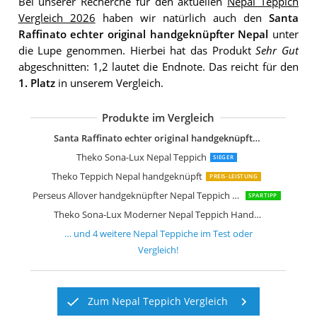
Bei unserer Recherche für den aktuellen
Nepal Teppich
Vergleich 2026
haben wir natürlich auch den
Santa
Raffinato echter original handgeknüpfter Nepal
unter
die Lupe genommen. Hierbei hat das Produkt
Sehr Gut
abgeschnitten: 1,2 lautet die Endnote. Das reicht für den
1. Platz
in unserem Vergleich.
Produkte im Vergleich
Steffensmeier Nepal Teppich Peschaw
Santa Raffinato echter original handgeknüpfter Nepal
Theko Sona-Lux Nepal Teppich
SIEGER
Theko Teppich Nepal handgeknüpft
PREIS-LEISTUNG
Perseus Allover handgeknüpfter Nepal Teppich Wolle
SPARTIPP
Theko Sona-Lux Moderner Nepal Teppich Handarbeit Honig
… und
4
weitere
Nepal Teppiche
im Test oder
Vergleich!
Zum Nepal Teppich Vergleich