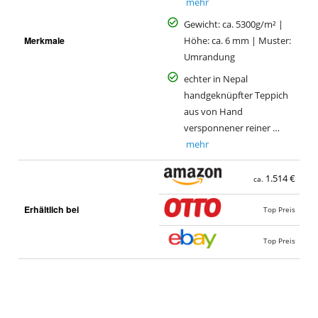
mehr
Gewicht: ca. 5300g/m² |
Merkmale
Höhe: ca. 6 mm | Muster:
Umrandung
echter in Nepal
handgeknüpfter Teppich
aus von Hand
versponnener reiner …
mehr
1.514 €
ca.
Erhältlich bei
Top Preis
Top Preis