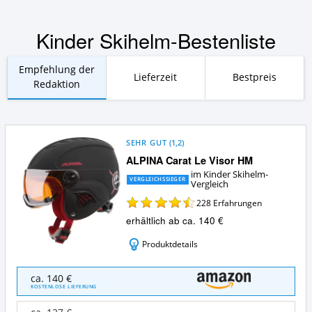
Kinder Skihelm-Bestenliste
Empfehlung der
Lieferzeit
Bestpreis
Redaktion
SEHR GUT
(
1,2
)
ALPINA Carat Le Visor HM
im Kinder Skihelm-
VERGLEICHSSIEGER
Vergleich
228
Erfahrungen
erhältlich ab ca. 140 €
Produktdetails
ALPINA
ca. 140 €
Carat
KOSTENLOSE LIEFERUNG
Le
Visor