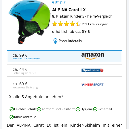
GUT
(
1,7
)
ALPINA Carat LX
8. Platz
im Kinder Skihelm-Vergleich
251
Erfahrungen
erhältlich ab ca. 99 €
Produktdetails
ALPINA
ca. 99 €
Carat
KOSTENLOSE LIEFERUNG
LX
Angebote:
ca. 44 €
Wo
Lieferung ab ca.
5 €
ist
dieser
ca. 69 €
kostenlose Lieferung
Kinder
Skihelm
alle 5 Angebote ansehen
erhältlich?
ALPINA
Leichter Schutz
Komfort und Passform
Hygiene
Sicherheit
Carat
Klimakontrolle
LX
Vorteile:
Der ALPINA Carat LX ist ein Kinder-Skihelm mit einer
ALPINA
Was