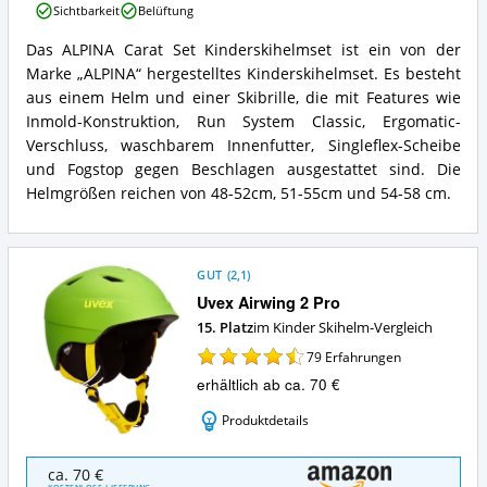
Sichtbarkeit
Belüftung
Set
Kinderskihelmset
Das ALPINA Carat Set Kinderskihelmset ist ein von der
Vorteile:
ALPINA
Marke „ALPINA“ hergestelltes Kinderskihelmset. Es besteht
Was
Carat
spricht
Set
aus einem Helm und einer Skibrille, die mit Features wie
für
Kinderskihelmset
Inmold-Konstruktion, Run System Classic, Ergomatic-
diesen
Zusammenfassung:
Verschluss, waschbarem Innenfutter, Singleflex-Scheibe
Kinder
Was
und Fogstop gegen Beschlagen ausgestattet sind. Die
Skihelm?
bietet
Helmgrößen reichen von 48-52cm, 51-55cm und 54-58 cm.
dieser
Kinder
Skihelm?
GUT
(
2,1
)
Uvex Airwing 2 Pro
15. Platz
im Kinder Skihelm-Vergleich
79
Erfahrungen
erhältlich ab ca. 70 €
Produktdetails
Uvex
ca. 70 €
Airwing