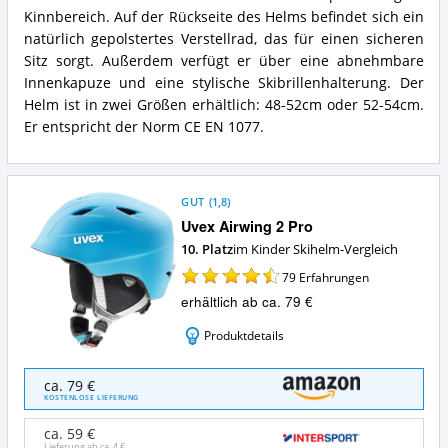
Skihelm?
Kinnbereich. Auf der Rückseite des Helms befindet sich ein
natürlich gepolstertes Verstellrad, das für einen sicheren
Sitz sorgt. Außerdem verfügt er über eine abnehmbare
Innenkapuze und eine stylische Skibrillenhalterung. Der
Helm ist in zwei Größen erhältlich: 48-52cm oder 52-54cm.
Er entspricht der Norm CE EN 1077.
GUT
(
1,8
)
Uvex Airwing 2 Pro
10. Platz
im Kinder Skihelm-Vergleich
79
Erfahrungen
erhältlich ab ca. 79 €
Produktdetails
Uvex
ca. 79 €
Airwing
KOSTENLOSE LIEFERUNG
2
Pro
ca. 59 €
Lieferung ab ca.
4 €