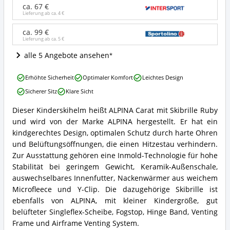
Skibrille
ca. 67 €
Ruby
Lieferung ab ca.
4 €
Angebote:
Wo
ca. 99 €
Lieferung ab ca.
5 €
ist
dieser
alle 5 Angebote ansehen
Kinder
Skihelm
ALPINA
erhältlich?
Erhöhte Sicherheit
Optimaler Komfort
Leichtes Design
Carat
Sicherer Sitz
Klare Sicht
mit
Skibrille
Dieser Kinderskihelm heißt ALPINA Carat mit Skibrille Ruby
Ruby
ALPINA
und wird von der Marke ALPINA hergestellt. Er hat ein
Vorteile:
Carat
Was
mit
kindgerechtes Design, optimalen Schutz durch harte Ohren
spricht
Skibrille
und Belüftungsöffnungen, die einen Hitzestau verhindern.
für
Ruby
Zur Ausstattung gehören eine Inmold-Technologie für hohe
diesen
Zusammenfassung:
Stabilität bei geringem Gewicht, Keramik-Außenschale,
Kinder
Was
Skihelm?
auswechselbares Innenfutter, Nackenwärmer aus weichem
bietet
dieser
Microfleece und Y-Clip. Die dazugehörige Skibrille ist
Kinder
ebenfalls von ALPINA, mit kleiner Kindergröße, gut
Skihelm?
belüfteter Singleflex-Scheibe, Fogstop, Hinge Band, Venting
Frame und Airframe Venting System.