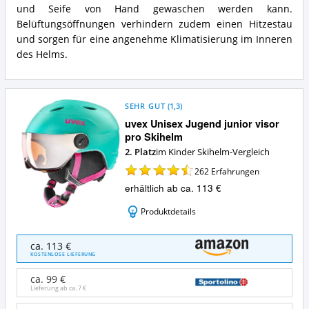
und Seife von Hand gewaschen werden kann.
Belüftungsöffnungen verhindern zudem einen Hitzestau
und sorgen für eine angenehme Klimatisierung im Inneren
des Helms.
SEHR GUT
(
1,3
)
uvex Unisex Jugend junior visor
pro Skihelm
2. Platz
im Kinder Skihelm-Vergleich
262
Erfahrungen
erhältlich ab ca. 113 €
Produktdetails
uvex
ca. 113 €
Unisex
KOSTENLOSE LIEFERUNG
Jugend
junior
ca. 99 €
visor
Lieferung ab ca.
7 €
pro