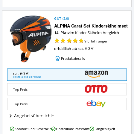
GUT
(
2,0
)
ALPINA Carat Set Kinderskihelmset
14. Platz
im Kinder Skihelm-Vergleich
9
Erfahrungen
erhältlich ab ca. 60 €
Produktdetails
ALPINA
ca. 60 €
Carat
KOSTENLOSE LIEFERUNG
Set
Kinderskihelmset
Top Preis
Angebote:
Wo
ist
Top Preis
dieser
Kinder
Angebotsübersicht
Skihelm
erhältlich?
ALPINA
Komfort und Sicherheit
Einstellbare Passform
Langlebigkeit
Carat