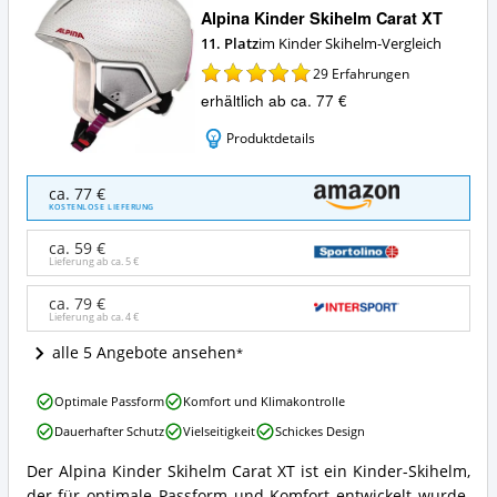
Alpina Kinder Skihelm Carat XT
11. Platz
im Kinder Skihelm-Vergleich
29
Erfahrungen
erhältlich ab ca. 77 €
Produktdetails
Alpina
ca. 77 €
Kinder
KOSTENLOSE LIEFERUNG
Skihelm
Carat
ca. 59 €
XT
Lieferung ab ca.
5 €
Angebote:
Wo
ca. 79 €
Lieferung ab ca.
4 €
ist
dieser
alle 5 Angebote ansehen
Kinder
Skihelm
Alpina
erhältlich?
Optimale Passform
Komfort und Klimakontrolle
Kinder
Dauerhafter Schutz
Vielseitigkeit
Schickes Design
Skihelm
Carat
Der Alpina Kinder Skihelm Carat XT ist ein Kinder-Skihelm,
XT
Alpina
der für optimale Passform und Komfort entwickelt wurde.