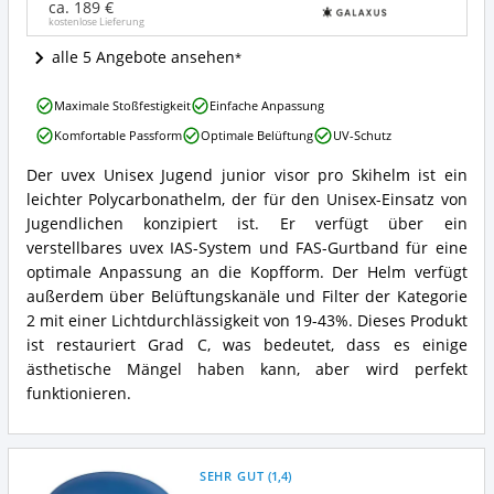
Skihelm
ca. 189 €
kostenlose Lieferung
Angebote:
Wo
alle 5 Angebote ansehen
ist
dieser
uvex
Kinder
Maximale Stoßfestigkeit
Einfache Anpassung
Unisex
Skihelm
Komfortable Passform
Optimale Belüftung
UV-Schutz
Jugend
erhältlich?
junior
Der uvex Unisex Jugend junior visor pro Skihelm ist ein
visor
uvex
leichter Polycarbonathelm, der für den Unisex-Einsatz von
pro
Unisex
Skihelm
Jugend
Jugendlichen konzipiert ist. Er verfügt über ein
Vorteile:
junior
verstellbares uvex IAS-System und FAS-Gurtband für eine
Was
visor
optimale Anpassung an die Kopfform. Der Helm verfügt
spricht
pro
außerdem über Belüftungskanäle und Filter der Kategorie
für
Skihelm
diesen
2 mit einer Lichtdurchlässigkeit von 19-43%. Dieses Produkt
Zusammenfassung:
Kinder
Was
ist restauriert Grad C, was bedeutet, dass es einige
Skihelm?
bietet
ästhetische Mängel haben kann, aber wird perfekt
dieser
funktionieren.
Kinder
Skihelm?
SEHR GUT
(
1,4
)