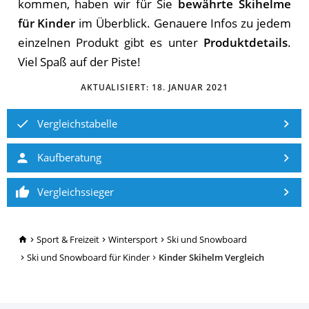
kommen, haben wir für Sie
bewährte Skihelme
für Kinder
im Überblick. Genauere Infos zu jedem
einzelnen Produkt gibt es unter
Produktdetails
.
Viel Spaß auf der Piste!
AKTUALISIERT:
18. JANUAR 2021
Vergleichstabelle
Kaufberatung
Vergleichssieger
TopRatgeber24.de
Sport & Freizeit
Wintersport
Ski und Snowboard
Ski und Snowboard für Kinder
Kinder Skihelm Vergleich