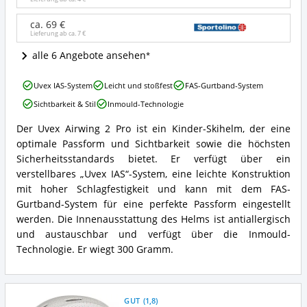
Angebote:
Wo
ist
ca. 69 €
Lieferung ab ca.
7 €
dieser
Kinder
alle 6 Angebote ansehen
Skihelm
erhältlich?
Uvex
Uvex IAS-System
Leicht und stoßfest
FAS-Gurtband-System
Airwing
Sichtbarkeit & Stil
Inmould-Technologie
2
Pro
Der Uvex Airwing 2 Pro ist ein Kinder-Skihelm, der eine
Vorteile:
Uvex
optimale Passform und Sichtbarkeit sowie die höchsten
Was
Airwing
spricht
2
Sicherheitsstandards bietet. Er verfügt über ein
für
Pro
verstellbares „Uvex IAS“-System, eine leichte Konstruktion
diesen
Zusammenfassung:
mit hoher Schlagfestigkeit und kann mit dem FAS-
Kinder
Was
Gurtband-System für eine perfekte Passform eingestellt
Skihelm?
bietet
werden. Die Innenausstattung des Helms ist antiallergisch
dieser
Kinder
und austauschbar und verfügt über die Inmould-
Skihelm?
Technologie. Er wiegt 300 Gramm.
GUT
(
1,8
)