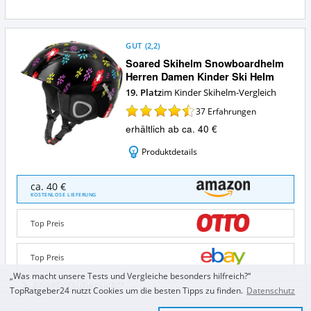
GUT
(
2,2
)
Soared Skihelm Snowboardhelm
Herren Damen Kinder Ski Helm
19. Platz
im Kinder Skihelm-Vergleich
37
Erfahrungen
erhältlich ab ca. 40 €
Produktdetails
Soared
ca. 40 €
Skihelm
KOSTENLOSE LIEFERUNG
Snowboardhelm
Herren
Top Preis
Damen
Kinder
Ski
Top Preis
Helm
„Was macht unsere Tests und Vergleiche besonders hilfreich?“
Angebote:
Angebotsübersicht
TopRatgeber24 nutzt Cookies um die besten Tipps zu finden.
Datenschutz
Wo
ist