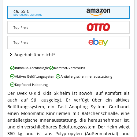
Uvex
ca. 55 €
U-
KOSTENLOSE LIEFERUNG
Kid
Angebote:
Top Preis
Wo
ist
dieser
Top Preis
Kinder
Skihelm
Angebotsübersicht
erhältlich?
Uvex
Inmould-Technologie
Komfort-Verschluss
U-
Aktives Belüftungssystem
Antiallergische Innenausstattung
Kid
Vorteile:
Kopfband-Halterung
Was
Der Uvex U-Kid Kids Skihelm ist sowohl auf Komfort als
spricht
Uvex
für
auch auf Stil ausgelegt. Er verfügt über ein aktives
U-
diesen
Kid
Belüftungssystem, ein Fast Adapting System Gurtband,
Kinder
Zusammenfassung:
einen Monomatic Kinnriemen mit Ratschenschnalle, eine
Skihelm?
Was
antiallergische Innenausstattung, die herausnehmbar ist,
bietet
und ein verschließbares Belüftungssystem. Der Helm wiegt
dieser
360 kg und ist aus Polypropylen (Außenmaterial) und
Kinder