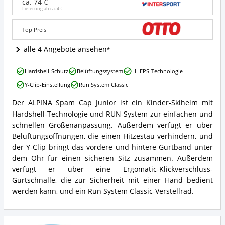
Junior
ca. 74 €
Angebote:
Lieferung ab ca.
4 €
Wo
ist
Top Preis
dieser
Kinder
alle 4 Angebote ansehen
Skihelm
erhältlich?
ALPINA
Hardshell-Schutz
Belüftungssystem
HI-EPS-Technologie
Spam
Y-Clip-Einstellung
Run System Classic
Cap
Junior
Der ALPINA Spam Cap Junior ist ein Kinder-Skihelm mit
Vorteile:
ALPINA
Hardshell-Technologie und RUN-System zur einfachen und
Was
Spam
spricht
Cap
schnellen Größenanpassung. Außerdem verfügt er über
für
Junior
Belüftungsöffnungen, die einen Hitzestau verhindern, und
diesen
Zusammenfassung:
der Y-Clip bringt das vordere und hintere Gurtband unter
Kinder
Was
dem Ohr für einen sicheren Sitz zusammen. Außerdem
Skihelm?
bietet
verfügt er über eine Ergomatic-Klickverschluss-
dieser
Kinder
Gurtschnalle, die zur Sicherheit mit einer Hand bedient
Skihelm?
werden kann, und ein Run System Classic-Verstellrad.