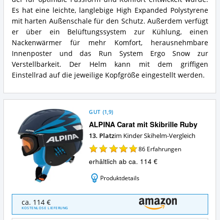
Vorteile:
Kinder
Was
Skihelm
Es hat eine leichte, langlebige High Expanded Polystyrene
spricht
Carat
mit harten Außenschale für den Schutz. Außerdem verfügt
für
XT
er über ein Belüftungssystem zur Kühlung, einen
diesen
Zusammenfassung:
Nackenwärmer für mehr Komfort, herausnehmbare
Kinder
Was
Skihelm?
Innenposter und das Run System Ergo Snow zur
bietet
dieser
Verstellbarkeit. Der Helm kann mit dem griffigen
Kinder
Einstellrad auf die jeweilige Kopfgröße eingestellt werden.
Skihelm?
GUT
(
1,9
)
ALPINA Carat mit Skibrille Ruby
13. Platz
im Kinder Skihelm-Vergleich
86
Erfahrungen
erhältlich ab ca. 114 €
Produktdetails
ALPINA
ca. 114 €
Carat
KOSTENLOSE LIEFERUNG
mit