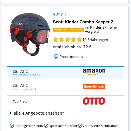
GUT
(
1,6
)
Scott Kinder Combo Keeper 2
im Kinder Skihelm-
PREIS-LEISTUNGS-TIPP
Vergleich
10
Erfahrungen
erhältlich ab ca. 72 €
Produktdetails
Scott
ca. 72 €
Kinder
KOSTENLOSE LIEFERUNG
Combo
Keeper
ca. 72 €
2
Lieferung ab ca.
4 €
Angebote:
Wo
Top Preis
ist
dieser
alle 4 Angebote ansehen
Kinder
Skihelm
Scott
erhältlich?
Überlegener Schutz
Optimaler Komfort
Verbesserte Sichtbarkeit
Kinder