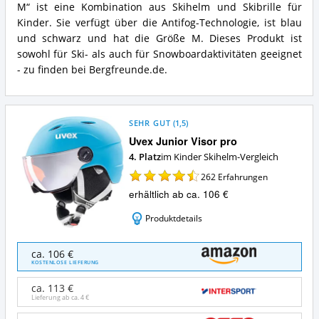
Skihelm
M“ ist eine Kombination aus Skihelm und Skibrille für
Jr
Combo
erhältlich?
Witty
Hlmt
Kinder. Sie verfügt über die Antifog-Technologie, ist blau
Dark
Keeper
und schwarz und hat die Größe M. Dieses Produkt ist
Blue
2+Goggle
sowohl für Ski- als auch für Snowboardaktivitäten geeignet
M
Jr
- zu finden bei Bergfreunde.de.
Vorteile:
Witty
Was
Dark
spricht
Blue
für
M
diesen
Zusammenfassung:
SEHR GUT
(
1,5
)
Kinder
Was
Uvex Junior Visor pro
Skihelm?
bietet
4. Platz
im Kinder Skihelm-Vergleich
dieser
Kinder
262
Erfahrungen
Skihelm?
erhältlich ab ca. 106 €
Produktdetails
Uvex
ca. 106 €
Junior
KOSTENLOSE LIEFERUNG
Visor
pro
ca. 113 €
Angebote:
Lieferung ab ca.
4 €
Wo