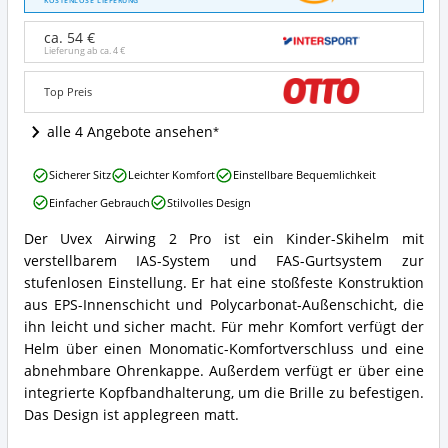
KOSTENLOSE LIEFERUNG
2
Pro
ca. 54 €
Angebote:
Lieferung ab ca.
4 €
Wo
ist
Top Preis
dieser
Kinder
alle 4 Angebote ansehen
Skihelm
erhältlich?
Uvex
Sicherer Sitz
Leichter Komfort
Einstellbare Bequemlichkeit
Airwing
Einfacher Gebrauch
Stilvolles Design
2
Pro
Der Uvex Airwing 2 Pro ist ein Kinder-Skihelm mit
Vorteile:
Uvex
verstellbarem IAS-System und FAS-Gurtsystem zur
Was
Airwing
spricht
2
stufenlosen Einstellung. Er hat eine stoßfeste Konstruktion
für
Pro
aus EPS-Innenschicht und Polycarbonat-Außenschicht, die
diesen
Zusammenfassung:
ihn leicht und sicher macht. Für mehr Komfort verfügt der
Kinder
Was
Helm über einen Monomatic-Komfortverschluss und eine
Skihelm?
bietet
abnehmbare Ohrenkappe. Außerdem verfügt er über eine
dieser
Kinder
integrierte Kopfbandhalterung, um die Brille zu befestigen.
Skihelm?
Das Design ist applegreen matt.