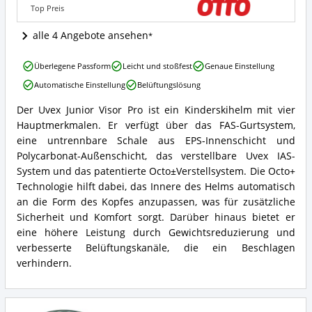
ist
Top Preis
dieser
Kinder
alle 4 Angebote ansehen
Skihelm
erhältlich?
Uvex
Überlegene Passform
Leicht und stoßfest
Genaue Einstellung
Junior
Automatische Einstellung
Belüftungslösung
Visor
pro
Der Uvex Junior Visor Pro ist ein Kinderskihelm mit vier
Vorteile:
Uvex
Hauptmerkmalen. Er verfügt über das FAS-Gurtsystem,
Was
Junior
spricht
Visor
eine untrennbare Schale aus EPS-Innenschicht und
für
pro
Polycarbonat-Außenschicht, das verstellbare Uvex IAS-
diesen
Zusammenfassung:
System und das patentierte Octo±Verstellsystem. Die Octo+
Kinder
Was
Technologie hilft dabei, das Innere des Helms automatisch
Skihelm?
bietet
an die Form des Kopfes anzupassen, was für zusätzliche
dieser
Kinder
Sicherheit und Komfort sorgt. Darüber hinaus bietet er
Skihelm?
eine höhere Leistung durch Gewichtsreduzierung und
verbesserte Belüftungskanäle, die ein Beschlagen
verhindern.