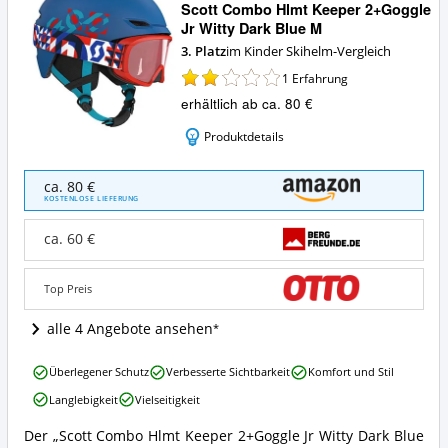
Scott Combo Hlmt Keeper 2+Goggle
Jr Witty Dark Blue M
3. Platz
im Kinder Skihelm-Vergleich
1
Erfahrung
erhältlich ab ca. 80 €
Produktdetails
Scott
ca. 80 €
Combo
KOSTENLOSE LIEFERUNG
Hlmt
Keeper
ca. 60 €
2+Goggle
Jr
Witty
Top Preis
Dark
Blue
alle 4 Angebote ansehen
M
Angebote:
Scott
Überlegener Schutz
Verbesserte Sichtbarkeit
Komfort und Stil
Wo
Combo
ist
Langlebigkeit
Vielseitigkeit
Hlmt
dieser
Keeper
Kinder
Der „Scott Combo Hlmt Keeper 2+Goggle Jr Witty Dark Blue
2+Goggle
Scott