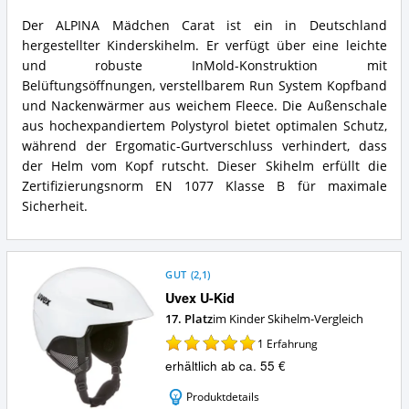
Vorteile:
Der ALPINA Mädchen Carat ist ein in Deutschland
Was
ALPINA
hergestellter Kinderskihelm. Er verfügt über eine leichte
spricht
Mädchen
für
Carat
und robuste InMold-Konstruktion mit
diesen
Zusammenfassung:
Belüftungsöffnungen, verstellbarem Run System Kopfband
Kinder
Was
und Nackenwärmer aus weichem Fleece. Die Außenschale
Skihelm?
bietet
aus hochexpandiertem Polystyrol bietet optimalen Schutz,
dieser
während der Ergomatic-Gurtverschluss verhindert, dass
Kinder
Skihelm?
der Helm vom Kopf rutscht. Dieser Skihelm erfüllt die
Zertifizierungsnorm EN 1077 Klasse B für maximale
Sicherheit.
GUT
(
2,1
)
Uvex U-Kid
17. Platz
im Kinder Skihelm-Vergleich
1
Erfahrung
erhältlich ab ca. 55 €
Produktdetails