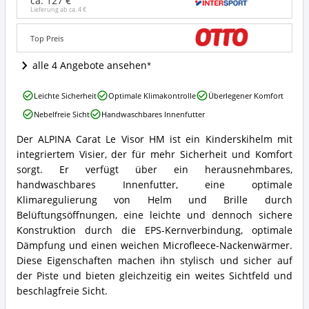
ca. 127 €
HM
Lieferung ab ca.
4 €
Angebote:
Wo
Top Preis
ist
dieser
alle 4 Angebote ansehen
Kinder
Skihelm
ALPINA
erhältlich?
Leichte Sicherheit
Optimale Klimakontrolle
Überlegener Komfort
Carat
Nebelfreie Sicht
Handwaschbares Innenfutter
Le
Visor
Der ALPINA Carat Le Visor HM ist ein Kinderskihelm mit
HM
ALPINA
integriertem Visier, der für mehr Sicherheit und Komfort
Vorteile:
Carat
Was
Le
sorgt. Er verfügt über ein herausnehmbares,
spricht
Visor
handwaschbares Innenfutter, eine optimale
für
HM
Klimaregulierung von Helm und Brille durch
diesen
Zusammenfassung:
Belüftungsöffnungen, eine leichte und dennoch sichere
Kinder
Was
Skihelm?
Konstruktion durch die EPS-Kernverbindung, optimale
bietet
dieser
Dämpfung und einen weichen Microfleece-Nackenwärmer.
Kinder
Diese Eigenschaften machen ihn stylisch und sicher auf
Skihelm?
der Piste und bieten gleichzeitig ein weites Sichtfeld und
beschlagfreie Sicht.