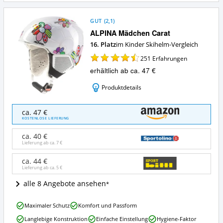
GUT
(
2,1
)
ALPINA Mädchen Carat
16. Platz
im Kinder Skihelm-Vergleich
251
Erfahrungen
erhältlich ab ca. 47 €
Produktdetails
ALPINA
ca. 47 €
Mädchen
KOSTENLOSE LIEFERUNG
Carat
Angebote:
ca. 40 €
Wo
Lieferung ab ca.
7 €
ist
dieser
ca. 44 €
Lieferung ab ca.
5 €
Kinder
Skihelm
alle 8 Angebote ansehen
erhältlich?
ALPINA
Maximaler Schutz
Komfort und Passform
Mädchen
Langlebige Konstruktion
Einfache Einstellung
Hygiene-Faktor
Carat