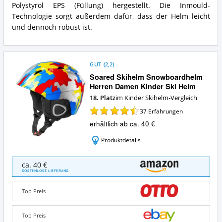
Skihelm?
Polystyrol EPS (Füllung) hergestellt. Die Inmould-
Technologie sorgt außerdem dafür, dass der Helm leicht
und dennoch robust ist.
GUT
(
2,2
)
Soared Skihelm Snowboardhelm
Herren Damen Kinder Ski Helm
18. Platz
im Kinder Skihelm-Vergleich
37
Erfahrungen
erhältlich ab ca. 40 €
Produktdetails
Soared
ca. 40 €
Skihelm
KOSTENLOSE LIEFERUNG
Snowboardhelm
Herren
Top Preis
Damen
Kinder
Ski
Top Preis