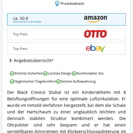
Produktdetails
Black
ca. 50 €
Crevice
KOSTENLOSE LIEFERUNG
Stubai
Angebote:
Top Preis
Wo
ist
dieser
Top Preis
Kinder
Skihelm
Angebotsübersicht
erhältlich?
Black
Erhöhte Sicherheit
Leichtes Design
Komfortabler Sitz
Crevice
Hygienischer Tragekomfort
Sichere Aufbewahrung
Stubai
Vorteile:
Der Black Crevice Stubai ist ein Kinderskihelm mit 8
Was
Black
Belüftungsöffnungen für eine optimale Luftzirkulation. Er
spricht
Crevice
für
Stubai
wurde im Inmold-Verfahren hergestellt, bei dem die Schale
diesen
Zusammenfassung:
und der Hartschaum zu einer unglaublich leichten und
Kinder
Was
dennoch stabilen Struktur kombiniert werden. Die
Skihelm?
bietet
Ohrpolster sind sehr bequem und er hat einen
dieser
verstellbaren Kinnriemen mit Klickverschlusspolsterung im
Kinder