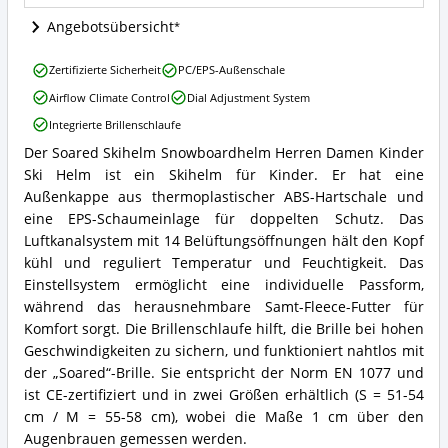
Helm
Angebote:
Angebotsübersicht
Wo
ist
Soared
Zertifizierte Sicherheit
PC/EPS-Außenschale
dieser
Skihelm
Kinder
Airflow Climate Control
Dial Adjustment System
Snowboardhelm
Skihelm
Herren
Integrierte Brillenschlaufe
erhältlich?
Damen
Der Soared Skihelm Snowboardhelm Herren Damen Kinder
Kinder
Soared
Ski
Ski Helm ist ein Skihelm für Kinder. Er hat eine
Skihelm
Helm
Snowboardhelm
Außenkappe aus thermoplastischer ABS-Hartschale und
Vorteile:
Herren
eine EPS-Schaumeinlage für doppelten Schutz. Das
Was
Damen
Luftkanalsystem mit 14 Belüftungsöffnungen hält den Kopf
spricht
Kinder
kühl und reguliert Temperatur und Feuchtigkeit. Das
für
Ski
diesen
Einstellsystem ermöglicht eine individuelle Passform,
Helm
Kinder
Zusammenfassung:
während das herausnehmbare Samt-Fleece-Futter für
Skihelm?
Was
Komfort sorgt. Die Brillenschlaufe hilft, die Brille bei hohen
bietet
Geschwindigkeiten zu sichern, und funktioniert nahtlos mit
dieser
der „Soared“-Brille. Sie entspricht der Norm EN 1077 und
Kinder
Skihelm?
ist CE-zertifiziert und in zwei Größen erhältlich (S = 51-54
cm / M = 55-58 cm), wobei die Maße 1 cm über den
Augenbrauen gemessen werden.