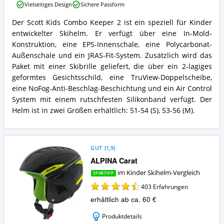
Vielseitiges Design
Sichere Passform
Combo
Keeper
Der Scott Kids Combo Keeper 2 ist ein speziell für Kinder
2
Scott
entwickelter Skihelm. Er verfügt über eine In-Mold-
Vorteile:
Kinder
Was
Combo
Konstruktion, eine EPS-Innenschale, eine Polycarbonat-
spricht
Keeper
Außenschale und ein JRAS-Fit-System. Zusätzlich wird das
für
2
Paket mit einer Skibrille geliefert, die über ein 2-lagiges
diesen
Zusammenfassung:
geformtes Gesichtsschild, eine TruView-Doppelscheibe,
Kinder
Was
Skihelm?
eine NoFog-Anti-Beschlag-Beschichtung und ein Air Control
bietet
dieser
System mit einem rutschfesten Silikonband verfügt. Der
Kinder
Helm ist in zwei Größen erhältlich: 51-54 (S), 53-56 (M).
Skihelm?
GUT
(
1,9
)
ALPINA Carat
im Kinder Skihelm-Vergleich
SPARTIPP
403
Erfahrungen
erhältlich ab ca. 60 €
Produktdetails