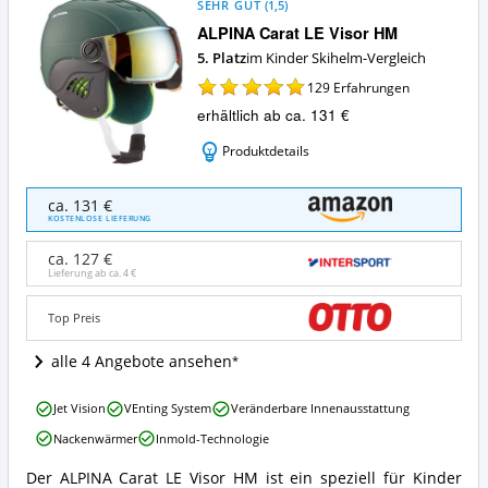
SEHR GUT
(
1,5
)
ALPINA Carat LE Visor HM
5. Platz
im Kinder Skihelm-Vergleich
129
Erfahrungen
erhältlich ab ca. 131 €
Produktdetails
ALPINA
ca. 131 €
Carat
KOSTENLOSE LIEFERUNG
LE
Visor
ca. 127 €
HM
Lieferung ab ca.
4 €
Angebote:
Wo
Top Preis
ist
dieser
alle 4 Angebote ansehen
Kinder
Skihelm
ALPINA
erhältlich?
Jet Vision
VEnting System
Veränderbare Innenausstattung
Carat
Nackenwärmer
Inmold-Technologie
LE
Visor
Der ALPINA Carat LE Visor HM ist ein speziell für Kinder
HM
ALPINA