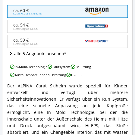
ALPINA
ca. 60 €
Carat
KOSTENLOSE LIEFERUNG
Angebote:
Wo
ca. 54 €
ist
Lieferung ab ca.
5 €
dieser
Kinder
ca. 59 €
Lieferung ab ca.
4 €
Skihelm
erhältlich?
alle 5 Angebote ansehen
ALPINA
In-Mold-Technologie
Laufsystem
Belüftung
Carat
Austauschbare Innenausstattung
HI-EPS
Vorteile:
Was
Der ALPINA Carat Skihelm wurde speziell für Kinder
spricht
ALPINA
entwickelt und verfügt über mehrere
für
Carat
diesen
Zusammenfassung:
Sicherheitsinnovationen. Er verfügt über ein Run System,
Kinder
Was
das eine schnelle Anpassung an jede Kopfgröße
Skihelm?
bietet
ermöglicht, eine In Mold Technologie, bei der die
dieser
Innenschale unter der Außenschale des Helms mit Hitze
Kinder
und Druck aufgeschäumt wird, Hi-EPS, das Stöße
Skihelm?
absorbiert, und ein Changeable Interior, das mit Wasser