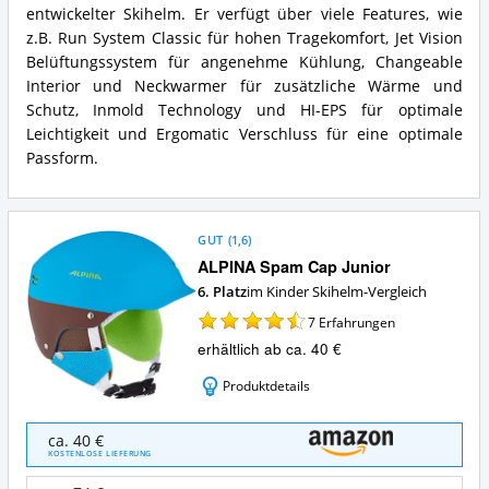
entwickelter Skihelm. Er verfügt über viele Features, wie
Vorteile:
Carat
Was
LE
z.B. Run System Classic für hohen Tragekomfort, Jet Vision
spricht
Visor
Belüftungssystem für angenehme Kühlung, Changeable
für
HM
Interior und Neckwarmer für zusätzliche Wärme und
diesen
Zusammenfassung:
Schutz, Inmold Technology und HI-EPS für optimale
Kinder
Was
Skihelm?
Leichtigkeit und Ergomatic Verschluss für eine optimale
bietet
dieser
Passform.
Kinder
Skihelm?
GUT
(
1,6
)
ALPINA Spam Cap Junior
6. Platz
im Kinder Skihelm-Vergleich
7
Erfahrungen
erhältlich ab ca. 40 €
Produktdetails
ALPINA
ca. 40 €
Spam
KOSTENLOSE LIEFERUNG
Cap