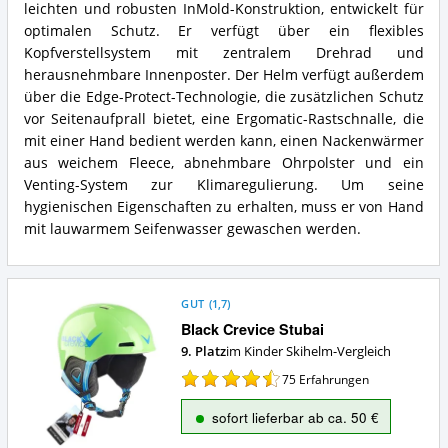
leichten und robusten InMold-Konstruktion, entwickelt für
Carat
spricht
LX
optimalen Schutz. Er verfügt über ein flexibles
für
Zusammenfassung:
diesen
Kopfverstellsystem mit zentralem Drehrad und
Was
Kinder
herausnehmbare Innenposter. Der Helm verfügt außerdem
bietet
Skihelm?
über die Edge-Protect-Technologie, die zusätzlichen Schutz
dieser
vor Seitenaufprall bietet, eine Ergomatic-Rastschnalle, die
Kinder
Skihelm?
mit einer Hand bedient werden kann, einen Nackenwärmer
aus weichem Fleece, abnehmbare Ohrpolster und ein
Venting-System zur Klimaregulierung. Um seine
hygienischen Eigenschaften zu erhalten, muss er von Hand
mit lauwarmem Seifenwasser gewaschen werden.
GUT
(
1,7
)
Black Crevice Stubai
9. Platz
im Kinder Skihelm-Vergleich
75
Erfahrungen
sofort lieferbar ab ca. 50 €