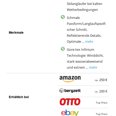
Skilangläufer bei kalten
Wetterbedingungen
Schmale
Passform/Langlaufspezifi
scher Schnitt,
Merkmale
Reflektierende Details,
Optimale …
mehr
Gore-tex Infinium
Technologie: Winddicht,
stark wasserabweisend
und extrem …
mehr
250 €
ca.
200 €
ca.
Erhältlich bei
Top Preis
Top Preis