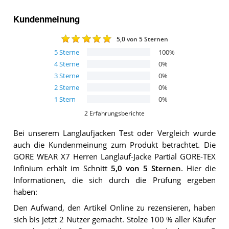
Kundenmeinung
5,0
von 5 Sternen
5
Sterne
100
%
4
Sterne
0
%
3
Sterne
0
%
2
Sterne
0
%
1
Stern
0
%
2
Erfahrungsberichte
Bei unserem
Langlaufjacken
Test oder Vergleich wurde
auch die Kundenmeinung zum Produkt betrachtet.
Die
GORE WEAR X7 Herren Langlauf-Jacke Partial GORE-TEX
Infinium
erhält im Schnitt
5,0
von 5 Sternen
. Hier die
Informationen, die sich durch die Prüfung ergeben
haben:
Den Aufwand, den Artikel Online zu rezensieren, haben
sich bis jetzt 2 Nutzer gemacht. Stolze 100 % aller Käufer