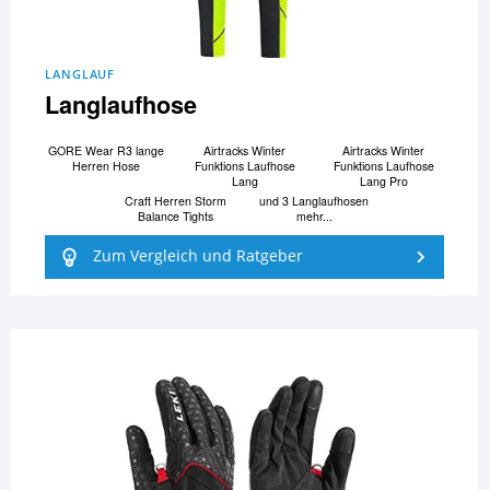
LANGLAUF
Langlaufhose
GORE Wear R3 lange
Airtracks Winter
Airtracks Winter
Herren Hose
Funktions Laufhose
Funktions Laufhose
Lang
Lang Pro
Craft Herren Storm
und 3 Langlaufhosen
Balance Tights
mehr...
Zum Vergleich und Ratgeber