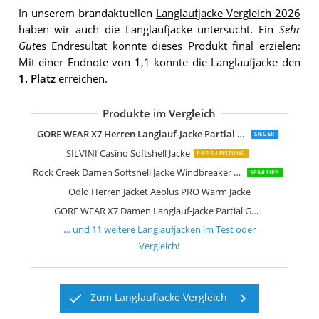
In unserem brandaktuellen
Langlaufjacke Vergleich 2026
haben wir auch die Langlaufjacke untersucht. Ein
Sehr
Gut
es Endresultat konnte dieses Produkt final erzielen:
Mit einer Endnote von 1,1 konnte die Langlaufjacke den
1. Platz
erreichen.
Produkte im Vergleich
Odlo Herren Jacket Velocity Element J
Ziener Herren Natalino Man
Craft Damen Glide JKT Jacke
Geographical Norway Herren Softshel
Odlo Damen Jacket Aeolus Element Ja
Fischer Sports Herren Skiletics Hoody 
Odlo Herren Jacket Aeolus Element W
Airtracks Winter Funktions Laufset
Odlo Herren Jacke Jacket Aeolus Elem
GORE WEAR X7 Herren Langlauf-Jacke Partial GORE-TEX Infinium
SIEGER
SILVINI Casino Softshell Jacke
PREIS-LEISTUNG
Rock Creek Damen Softshell Jacke Windbreaker Regenjacke Übergangsjacke
SPARTIPP
Odlo Herren Jacket Aeolus PRO Warm Jacke
GORE WEAR X7 Damen Langlauf-Jacke Partial GORE-TEX Infinium
… und
11
weitere
Langlaufjacken
im Test oder
Vergleich!
Zum Langlaufjacke Vergleich