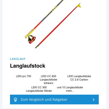
LANGLAUF
Langlaufstock
LEKI prc 700
LEKI CC 600
LEKI Langlaufstöcke
Langlaufstöcke
CC 2.6 Carbon
schwarz
LEKI CC 300
und 10 Langlaufstöcke
Langlaufstöcke Stöcke
mehr...
Zum Vergleich und Ratgeber