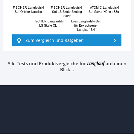
FISCHER Langlaufski-
FISCHER Langlaufski-
ATOMIC Langlaufski-
Set Orbiter klassisch
Set LS Skate Skating
Set Savor XC in 183cm
Skier
FISCHER Langlaufski
Loss Langlaufski-Set
LS Skate XL
für Erwachsene:
Langlauf-Ski
Zum Vergleich und Ratgeber
Alle Tests und Produktvergleiche für
Langlauf
auf einen
Blick…