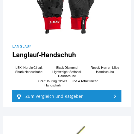
LANGLAUF
Langlauf-Handschuh
LEKI Nordic Circuit
Black Diamond
Roeckl Herren Lillby
Shark Handschuhe
Lightweight Softshell
Handschuhe
Handschuhe
Craft Touring Gloves
und 4 Artikel mehr...
Handschuh
Zum Vergleich und Ratgeber