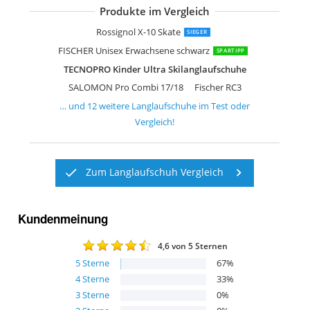
Produkte im Vergleich
Fischer RC3 Classic
FISCHER Herren Langlaufschuhe RCS 
FISCHER Unisex Erwachsene schwarz
Tecno Pro Langlaufschuh
SALOMON Langlaufschuh Escape 6X P
Langlaufschuh Ultra Pro Herren SNS
FISCHER Kinder XJ Sprint Classicschuh
Tecnopro Langlaufschuh Ultra Kinde
Rossignol X-10 Skate
SIEGER
FISCHER Unisex Erwachsene schwarz
SPARTIPP
TECNOPRO Kinder Ultra Skilanglaufschuhe
SALOMON Pro Combi 17/18
Fischer RC3
… und
12
weitere
Langlaufschuhe
im Test oder
Vergleich!
Zum Langlaufschuh Vergleich
Kundenmeinung
4,6
von 5 Sternen
5
Sterne
67
%
4
Sterne
33
%
3
Sterne
0
%