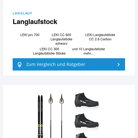
LANGLAUF
Langlaufstock
LEKI prc 700
LEKI CC 600
LEKI Langlaufstöcke
Langlaufstöcke
CC 2.6 Carbon
schwarz
LEKI CC 300
und 10 Langlaufstöcke
Langlaufstöcke Stöcke
mehr...
Zum Vergleich und Ratgeber