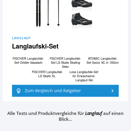
LANGLAUF
Langlaufski-Set
FISCHER Langlaufski-
FISCHER Langlaufski-
ATOMIC Langlaufski-
Set Orbiter klassisch
Set LS Skate Skating
Set Savor XC in 183cm
Skier
FISCHER Langlaufski
Loss Langlaufski-Set
LS Skate XL
für Erwachsene:
Langlauf-Ski
Zum Vergleich und Ratgeber
Alle Tests und Produktvergleiche für
Langlauf
auf einen
Blick…