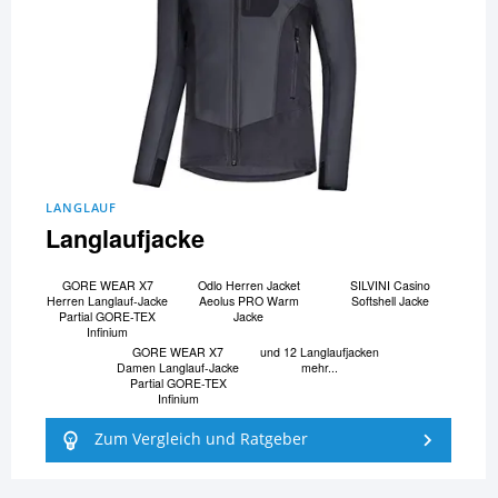
LANGLAUF
Langlaufjacke
GORE WEAR X7
Odlo Herren Jacket
SILVINI Casino
Herren Langlauf-Jacke
Aeolus PRO Warm
Softshell Jacke
Partial GORE-TEX
Jacke
Infinium
GORE WEAR X7
und 12 Langlaufjacken
Damen Langlauf-Jacke
mehr...
Partial GORE-TEX
Infinium
Zum Vergleich und Ratgeber