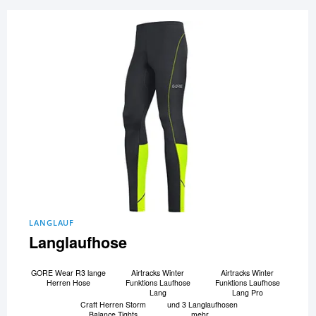
LANGLAUF
Langlaufhose
GORE Wear R3 lange
Airtracks Winter
Airtracks Winter
Herren Hose
Funktions Laufhose
Funktions Laufhose
Lang
Lang Pro
Craft Herren Storm
und 3 Langlaufhosen
Balance Tights
mehr...