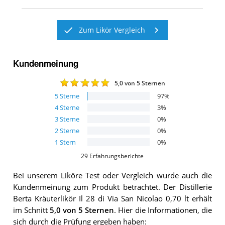
Zum Likör Vergleich
Kundenmeinung
5,0
von 5 Sternen
5
Sterne
97
%
4
Sterne
3
%
3
Sterne
0
%
2
Sterne
0
%
1
Stern
0
%
29
Erfahrungsberichte
Bei unserem
Liköre
Test oder Vergleich wurde auch die
Kundenmeinung zum Produkt betrachtet.
Der
Distillerie
Berta Kräuterlikör Il 28 di Via San Nicolao 0,70 lt
erhält
im Schnitt
5,0
von 5 Sternen
. Hier die Informationen, die
sich durch die Prüfung ergeben haben: