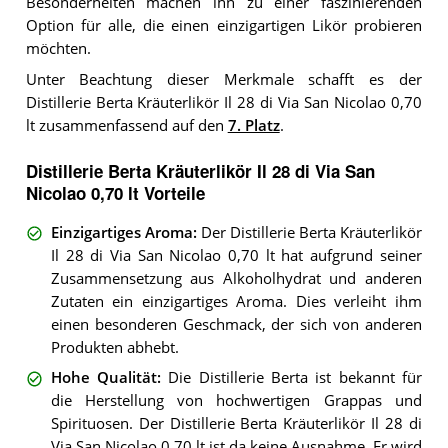
Besonderheiten machen ihn zu einer faszinierenden
Option für alle, die einen einzigartigen Likör probieren
möchten.
Unter Beachtung dieser Merkmale schafft es der
Distillerie Berta Kräuterlikör Il 28 di Via San Nicolao 0,70
lt zusammenfassend auf den
7. Platz
.
Distillerie Berta Kräuterlikör Il 28 di Via San
Nicolao 0,70 lt Vorteile
Einzigartiges Aroma
:
Der Distillerie Berta Kräuterlikör
Il 28 di Via San Nicolao 0,70 lt hat aufgrund seiner
Zusammensetzung aus Alkoholhydrat und anderen
Zutaten ein einzigartiges Aroma. Dies verleiht ihm
einen besonderen Geschmack, der sich von anderen
Produkten abhebt.
Hohe Qualität
:
Die Distillerie Berta ist bekannt für
die Herstellung von hochwertigen Grappas und
Spirituosen. Der Distillerie Berta Kräuterlikör Il 28 di
Via San Nicolao 0,70 lt ist da keine Ausnahme. Er wird