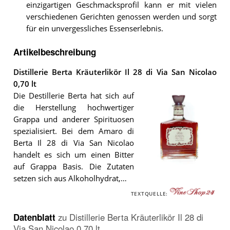
einzigartigen Geschmacksprofil kann er mit vielen
verschiedenen Gerichten genossen werden und sorgt
für ein unvergessliches Essenserlebnis.
Artikelbeschreibung
Distillerie Berta Kräuterlikör Il 28 di Via San Nicolao
0,70 lt
Die Destillerie Berta hat sich auf
die Herstellung hochwertiger
Grappa und anderer Spirituosen
spezialisiert. Bei dem Amaro di
Berta Il 28 di Via San Nicolao
handelt es sich um einen Bitter
auf Grappa Basis. Die Zutaten
Der
setzen sich aus Alkoholhydrat,…
Distillerie
Berta
TEXTQUELLE:
Kräuterlikör
Il
28
Datenblatt
zu
Distillerie Berta Kräuterlikör Il 28 di
di
Via San Nicolao 0,70 lt
Via