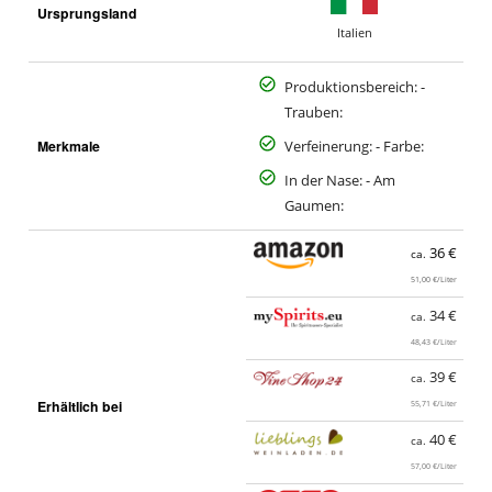
Ursprungsland
Italien
Produktionsbereich: -
Trauben:
Merkmale
Verfeinerung: - Farbe:
In der Nase: - Am
Gaumen:
36 €
ca.
51,00 €/Liter
34 €
ca.
48,43 €/Liter
39 €
ca.
Erhältlich bei
55,71 €/Liter
40 €
ca.
57,00 €/Liter