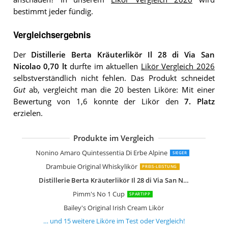
bestimmt jeder fündig.
Vergleichsergebnis
Der
Distillerie Berta Kräuterlikör Il 28 di Via San
Nicolao 0,70 lt
durfte im aktuellen
Likör Vergleich 2026
selbstverständlich nicht fehlen. Das Produkt schneidet
Gut
ab, vergleicht man die 20 besten Liköre: Mit einer
Bewertung von 1,6 konnte der Likör den
7. Platz
erzielen.
Produkte im Vergleich
Frangelico Haselnusslikör
Cointreau Orangenlikör 700 ml
Benedictine DOM Kräuterlikör
Disaronno Amaretto Likör
Ginja Espinheira Kirschlikör aus Portu
Kahlúa Coffee-Likör Aromatischer Kaff
Campari Bitter Aperitif
Galliano Vanilla 0.70 l
Túnel Hierbas de Mallorca Secas 40% 0
Walcher Marillenlikör Bio 28% 0,7 Liter
Marzadro Bellabomba Liköre
Amarula Cream in Geschenkpackung
Ziegler Erdbeer Sommerlikör
Jägermeister Manifest 1 Liter 38% Alk
Minttu Peppermint 0,5 Liter 35% Vol
Nonino Amaro Quintessentia Di Erbe Alpine
SIEGER
Drambuie Original Whiskylikör
PREIS-LEISTUNG
Distillerie Berta Kräuterlikör Il 28 di Via San Nicolao 0,70 lt
Pimm's No 1 Cup
SPARTIPP
Bailey's Original Irish Cream Likör
… und
15
weitere
Liköre
im Test oder Vergleich!