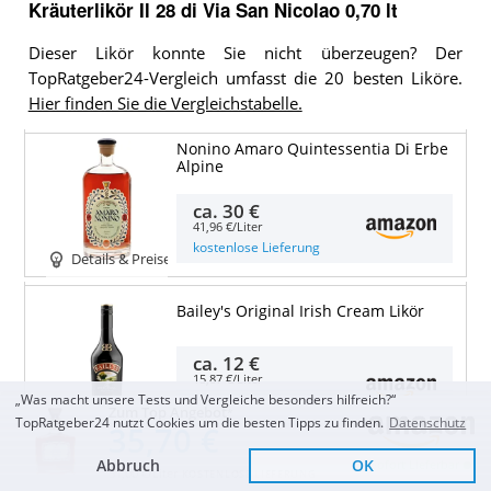
Kräuterlikör Il 28 di Via San Nicolao 0,70 lt
Dieser Likör konnte Sie nicht überzeugen? Der
TopRatgeber24-Vergleich umfasst die 20 besten Liköre.
Hier finden Sie die Vergleichstabelle.
Nonino Amaro Quintessentia Di Erbe
Alpine
ca.
30 €
41,96 €/Liter
kostenlose Lieferung
Details & Preise
Bailey's Original Irish Cream Likör
ca.
12 €
15,87 €/Liter
„Was macht unsere Tests und Vergleiche besonders hilfreich?“
Gratis Premiumversand mit
Zum Top Angebot
Amazon Prime
Details & Preise
TopRatgeber24 nutzt Cookies um die besten Tipps zu finden.
Datenschutz
35,70 €
Abbruch
OK
Sofort Lieferbar
51,00 €/Liter
KOSTENLOSE LIEFERUNG
Frangelico Haselnusslikör