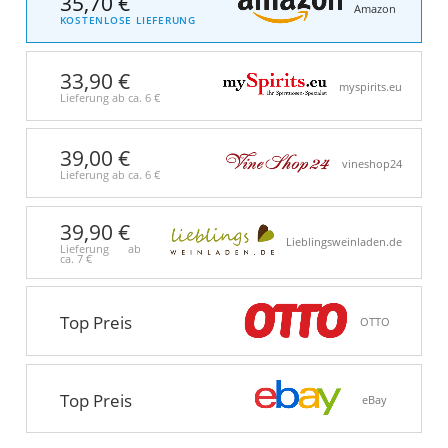
35,70 €
Amazon
KOSTENLOSE LIEFERUNG
33,90 €
myspirits.eu
Lieferung ab ca.
6 €
39,00 €
vineshop24
Lieferung ab ca.
6 €
39,90 €
Lieblingsweinladen.de
Lieferung ab
ca.
7 €
Top Preis
OTTO
Top Preis
eBay