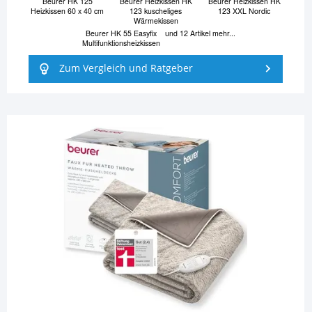
Beurer HK 125
Beurer Heizkissen HK
Beurer Heizkissen HK
Heizkissen 60 x 40 cm
123 kuscheliges
123 XXL Nordic
Wärmekissen
Beurer HK 55 Easyfix
und 12 Artikel mehr...
Multifunktionsheizkissen
Zum Vergleich und Ratgeber