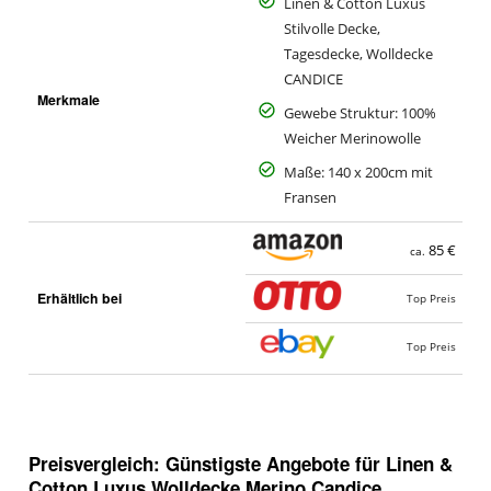
Linen & Cotton Luxus
Stilvolle Decke,
Tagesdecke, Wolldecke
CANDICE
Merkmale
Gewebe Struktur: 100%
Weicher Merinowolle
Maße: 140 x 200cm mit
Fransen
85 €
ca.
Erhältlich bei
Top Preis
Top Preis
Preisvergleich: Günstigste Angebote für
Linen &
Cotton Luxus Wolldecke Merino Candice