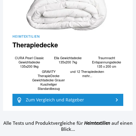
HEIMTEXTILIEN
Therapiedecke
CURA Pearl Classic
Ella Gewichtsdecke
Traumnacht
Gewichtsdecke
135x200 7kg
Entspannungsdecke
135x200 9kg
135 x 200 cm
GRAVITY
und 12 Therapiedecken
TherapieDecke
mehr...
Gewichtsdecke Grauer
Kuscheliger
Standardbezug
Zum Vergleich und Ratgeber
Alle Tests und Produktvergleiche für
Heimtextilien
auf einen
Blick…