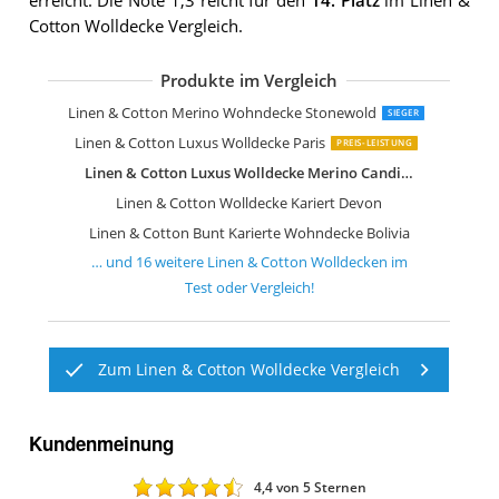
erreicht: Die Note 1,3 reicht für den
14. Platz
im Linen &
Cotton Wolldecke Vergleich.
Produkte im Vergleich
Linen & Cotton Luxus Wolldecke Icel
Linen & Cotton Wolldecke Bunt Maori
Linen & Cotton Luxus Merino Wolld
Linen & Cotton Luxus Merino Wollde
Linen & Cotton Wolldecke Merino Est
Linen & Cotton Wolldecke Melody
Linen & Cotton Luxus Wolldecke Olivi
Linen & Cotton Luxus Wolldecke Meri
Linen & Cotton Wolldecke Thea
Linen & Cotton Wolldecke Devon
Linen & Cotton Kuscheldecke Columb
Linen & Cotton Merino Wohndecke Stonewold
SIEGER
Linen & Cotton Luxus Wolldecke Paris
PREIS-LEISTUNG
Linen & Cotton Luxus Wolldecke Merino Candice
Linen & Cotton Wolldecke Kariert Devon
Linen & Cotton Bunt Karierte Wohndecke Bolivia
… und
16
weitere
Linen & Cotton Wolldecken
im
Test oder Vergleich!
Zum Linen & Cotton Wolldecke Vergleich
Kundenmeinung
4,4
von 5 Sternen