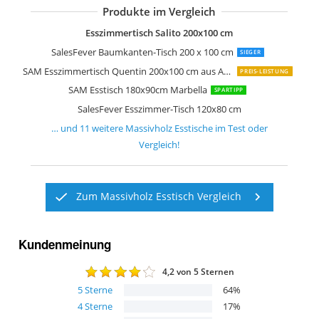
Produkte im Vergleich
SAM Baumkantentisch 180 x 90 cm Sp
SAM Esstisch 200x100cm Marbella
Terra Home Baumkantentisch Jarven 
SIT Tisch mit Baumkante Gestell silbe
SIT Tisch mit Baumkante Gestell schw
SAM Esszimmertisch 180x90 cm Quin
Esszimmertisch Salito 200x100 cm
SalesFever Baumkanten-Tisch 200 x 100 cm
SIEGER
SAM Esszimmertisch Quentin 200x100 cm aus Akazie-Holz
PREIS-LEISTUNG
SAM Esstisch 180x90cm Marbella
SPARTIPP
SalesFever Esszimmer-Tisch 120x80 cm
… und
11
weitere
Massivholz Esstische
im Test oder
Vergleich!
Zum Massivholz Esstisch Vergleich
Kundenmeinung
4,2
von 5 Sternen
5
Sterne
64
%
4
Sterne
17
%