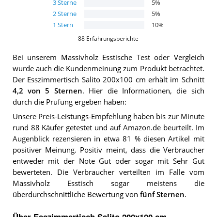
3
Sterne
5
%
2
Sterne
5
%
1
Stern
10
%
88
Erfahrungsberichte
Bei unserem
Massivholz Esstische
Test oder Vergleich
wurde auch die Kundenmeinung zum Produkt betrachtet.
Der
Esszimmertisch Salito 200x100 cm
erhält im Schnitt
4,2
von 5 Sternen
. Hier die Informationen, die sich
durch die Prüfung ergeben haben:
Unsere Preis-Leistungs-Empfehlung haben bis zur Minute
rund 88 Käufer getestet und auf Amazon.de beurteilt. Im
Augenblick rezensieren in etwa 81 % diesen Artikel mit
positiver Meinung. Positiv meint, dass die Verbraucher
entweder mit der Note Gut oder sogar mit Sehr Gut
bewerteten. Die Verbraucher verteilten im Falle vom
Massivholz Esstisch sogar meistens die
überdurchschnittliche Bewertung von
fünf Sternen
.
Über Esszimmertisch Salito 200x100 cm