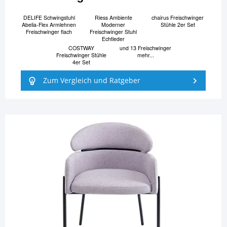
DELIFE Schwingstuhl
Riess Ambiente
chairus Freischwinger
Abelia-Flex Armlehnen
Moderner
Stühle 2er Set
Freischwinger flach
Freischwinger Stuhl
Echtleder
COSTWAY
und 13 Freischwinger
Freischwinger Stühle
mehr...
4er Set
Zum Vergleich und Ratgeber