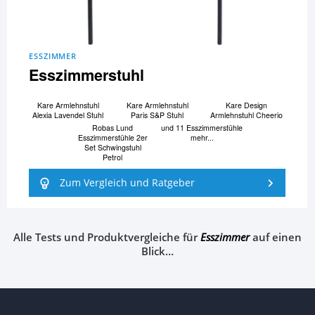
ESSZIMMER
Esszimmerstuhl
Kare Armlehnstuhl
Kare Armlehnstuhl
Kare Design
Alexia Lavendel Stuhl
Paris S&P Stuhl
Armlehnstuhl Cheerio
Robas Lund
und 11 Esszimmerstühle
Esszimmerstühle 2er
mehr...
Set Schwingstuhl
Petrol
Zum Vergleich und Ratgeber
Alle Tests und Produktvergleiche für
Esszimmer
auf einen
Blick…