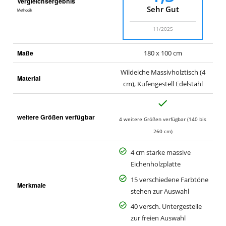
Vergleichsergebnis
Sehr Gut
Methodik
11/2025
Maße
180 x 100 cm
Wildeiche Massivholztisch (4
Material
cm), Kufengestell Edelstahl
J
a
weitere Größen verfügbar
4 weitere Größen verfügbar (140 bis
260 cm)
4 cm starke massive
Eichenholzplatte
15 verschiedene Farbtöne
Merkmale
stehen zur Auswahl
40 versch. Untergestelle
zur freien Auswahl