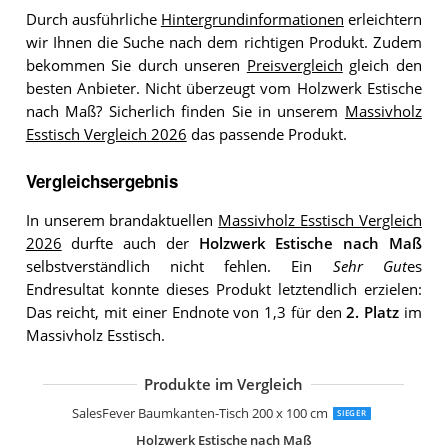
Durch ausführliche
Hintergrundinformationen
erleichtern
wir Ihnen die Suche nach dem richtigen Produkt. Zudem
bekommen Sie durch unseren
Preisvergleich
gleich den
besten Anbieter. Nicht überzeugt vom Holzwerk Estische
nach Maß? Sicherlich finden Sie in unserem
Massivholz
Esstisch Vergleich 2026
das passende Produkt.
Vergleichsergebnis
In unserem brandaktuellen
Massivholz Esstisch Vergleich
2026
durfte auch der
Holzwerk Estische nach Maß
selbstverständlich nicht fehlen. Ein
Sehr Gut
es
Endresultat konnte dieses Produkt letztendlich erzielen:
Das reicht, mit einer Endnote von 1,3 für den
2. Platz
im
Massivholz Esstisch.
Produkte im Vergleich
SAM Baumkantentisch 180 x 90 cm Sp
SAM Esstisch 200x100cm Marbella
Terra Home Baumkantentisch Jarven 
SIT Tisch mit Baumkante Gestell silbe
SIT Tisch mit Baumkante Gestell schw
SAM Esszimmertisch 180x90 cm Quin
SalesFever Baumkanten-Tisch 200 x 100 cm
SIEGER
Holzwerk Estische nach Maß