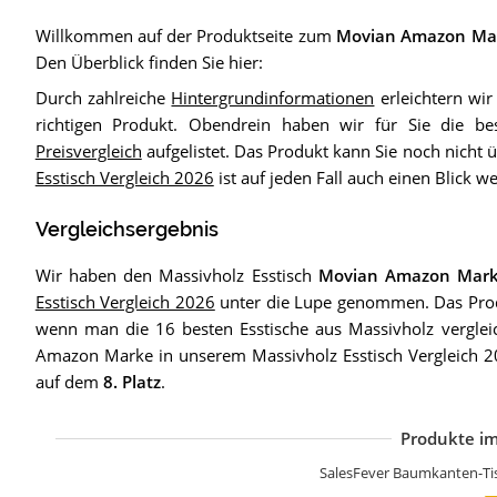
Willkommen auf der Produktseite zum
Movian Amazon Ma
Den Überblick finden Sie hier:
Durch zahlreiche
Hintergrundinformationen
erleichtern wi
richtigen Produkt. Obendrein haben wir für Sie die be
Preisvergleich
aufgelistet. Das Produkt kann Sie noch nicht
Esstisch Vergleich 2026
ist auf jeden Fall auch einen Blick we
Vergleichsergebnis
Wir haben den Massivholz Esstisch
Movian Amazon Mar
Esstisch Vergleich 2026
unter die Lupe genommen. Das Pro
wenn man die 16 besten Esstische aus Massivholz verglei
Amazon Marke in unserem Massivholz Esstisch Vergleich 2
auf dem
8. Platz
.
Produkte im
S
S
F
T
M
r
D
M
S
S
S
SalesFever Baumkanten-Ti