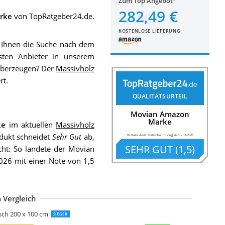
Zum Top Angebot
282,49 €
rke
von TopRatgeber24.de.
KOSTENLOSE LIEFERUNG
r Ihnen die Suche nach dem
sten Anbieter in unserem
 überzeugen? Der
Massivholz
rt.
QUALITÄTSURTEIL
Movian Amazon
Marke
ke
im aktuellen
Massivholz
dukt schneidet
Sehr Gut
ab,
16 Massivholz Esstische im Vergleich
–
11/2025
SEHR GUT
(
1,5
)
cht: So landete der Movian
026 mit einer Note von 1,5
 Vergleich
AM Baumkantentisch 180 x 90 cm Spyro
AM Esstisch 200x100cm Marbella
ineBuy Massiver Esstisch Harlem 180 x 80 cm Sheesham Massiv Holz
erra Home Baumkantentisch Jarven 180x90 cm
ASSIVMOEBEL24.DE 3 200x100x76 cm Baumkantentisch aus Akazienholz
iess-ambiente.de Massivholz Esstisch Mammut Nature 180cm Akazie Baum
ELIFE Massivholztisch Live-Edge Akazie Gestell breit Baumtisch
ASSIVMOEBEL24.DE Baumtisch Akazie 220x100x76 braun lackiert Beine anth
IT Tisch mit Baumkante Gestell silbern
IT Tisch mit Baumkante Gestell schwarz
AM Esszimmertisch 180x90 cm Quintus
sch 200 x 100 cm
SIEGER