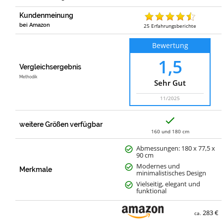
Kundenmeinung
bei Amazon
25
Erfahrungsberichte
Bewertung
1,5
Vergleichsergebnis
Methodik
Sehr Gut
11/2025
J
a
weitere Größen verfügbar
160 und 180 cm
Abmessungen: 180 x 77,5 x
90 cm
Modernes und
Merkmale
minimalistisches Design
Vielseitig, elegant und
funktional
283 €
ca.