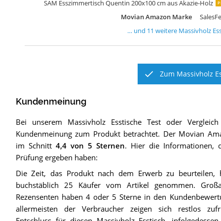
SAM Esszimmertisch Quentin 200x100 cm aus Akazie-Holz
P
Movian Amazon Marke
SalesF
… und
11
weitere
Massivholz Es
Zum Massivholz Es
Kundenmeinung
Bei unserem
Massivholz Esstische
Test oder Vergleich
Kundenmeinung zum Produkt betrachtet.
Der
Movian Am
im Schnitt
4,4
von 5 Sternen
. Hier die Informationen, 
Prüfung ergeben haben:
Die Zeit, das Produkt nach dem Erwerb zu beurteilen, 
buchstäblich 25 Käufer vom Artikel genommen. Großa
Rezensenten haben 4 oder 5 Sterne in den Kundenbewertun
allermeisten der Verbraucher zeigen sich restlos zuf
Entschluss für diesen Massivholz Esstisch, infolgedess