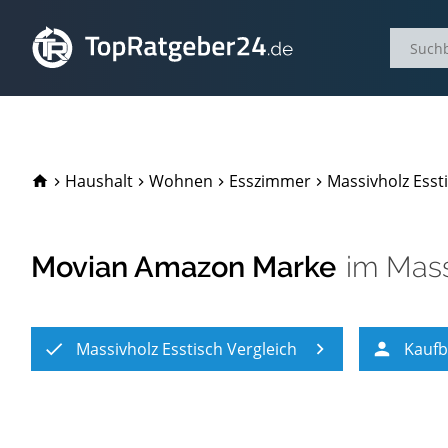
TopRatgeber24.de
Haushalt
Wohnen
Esszimmer
Massivholz Esst
Movian Amazon Marke
im
Mass
Massivholz Esstisch Vergleich
Kaufb