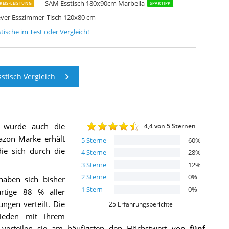
SAM Esstisch 180x90cm Marbella
REIS-LEISTUNG
SPARTIPP
ever Esszimmer-Tisch 120x80 cm
stische
im Test oder Vergleich!
stisch Vergleich
 wurde auch die
4,4
von 5 Sternen
azon Marke
erhält
5
Sterne
60
%
die sich durch die
4
Sterne
28
%
3
Sterne
12
%
2
Sterne
0
%
haben sich bisher
1
Stern
0
%
rtige 88 % aller
gen verteilt. Die
25
Erfahrungsberichte
rieden mit ihrem
en verteilen sie am häufigsten den Höchstwert von
fünf