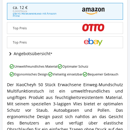
50
ca. 12 €
Stück
0,24 €/Stück
mit Amazon
GRATIS PREMIUMVERSAND
Erwachsene
Prime
Einweg
Mundschutz
Top Preis
Multifunktionstuch
Angebote:
Wo
Top Preis
ist
dieser
Angebotsübersicht
Medizinischer
Mundschutz
50
Umweltfreundliches Material
Optimaler Schutz
mit
Stück
Motiv
Ergonomisches Design
Vielseitig einsetzbar
Bequemer Gebrauch
Erwachsene
erhältlich?
Einweg
Der XiaoCheyh 50 Stück Erwachsene Einweg-Mundschutz
Mundschutz
50
Multifunktionstuch ist ein umweltfreundliches und
Multifunktionstuch
Stück
Vorteile:
Erwachsene
ungiftiges Produkt aus feuchtigkeitsresistentem Material.
Was
Einweg
Mit seinem speziellen 3-lagigen Vlies bietet er optimalen
spricht
Mundschutz
Schutz vor Staub, Autoabgasen und Pollen. Das
für
Multifunktionstuch
ergonomische Design passt sich nahtlos an das Gesicht
diesen
Zusammenfassung:
Medizinischer
des Benutzers an und verfügt über elastische
Was
Mundschutz
bietet
Ohrschlaufen für ein einfaches Tragen ohne Druck auf den