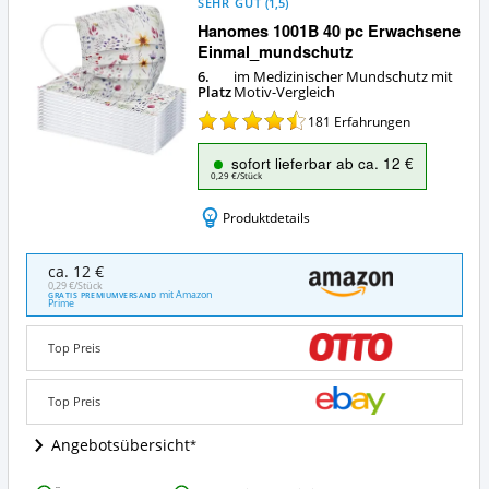
SEHR GUT
(
1,5
)
Hanomes 1001B 40 pc Erwachsene
Einmal_mundschutz
6.
im Medizinischer Mundschutz mit
Platz
Motiv-Vergleich
181
Erfahrungen
sofort lieferbar ab ca. 12 €
0,29 €/Stück
Produktdetails
Hanomes
ca. 12 €
1001B
0,29 €/Stück
mit Amazon
GRATIS PREMIUMVERSAND
40
Prime
pc
Erwachsene
Top Preis
Einmal_mundschutz
Angebote:
Wo
Top Preis
ist
dieser
Angebotsübersicht
Medizinischer
Mundschutz
Hanomes