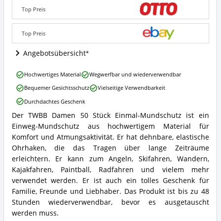
Einmal-
Top Preis
Mundschutz
Angebote:
Wo
Top Preis
ist
dieser
Angebotsübersicht
Medizinischer
Mundschutz
TWBB
Hochwertiges Material
Wegwerfbar und wiederverwendbar
mit
Damen
Motiv
Bequemer Gesichtsschutz
Vielseitige Verwendbarkeit
50
erhältlich?
Stück
Durchdachtes Geschenk
Einmal-
Der TWBB Damen 50 Stück Einmal-Mundschutz ist ein
Mundschutz
TWBB
Vorteile:
Einweg-Mundschutz aus hochwertigem Material für
Damen
Was
50
Komfort und Atmungsaktivität. Er hat dehnbare, elastische
spricht
Stück
Ohrhaken, die das Tragen über lange Zeiträume
für
Einmal-
erleichtern. Er kann zum Angeln, Skifahren, Wandern,
diesen
Mundschutz
Kajakfahren, Paintball, Radfahren und vielem mehr
Medizinischer
Zusammenfassung:
Mundschutz
verwendet werden. Er ist auch ein tolles Geschenk für
Was
mit
bietet
Familie, Freunde und Liebhaber. Das Produkt ist bis zu 48
Motiv?
dieser
Stunden wiederverwendbar, bevor es ausgetauscht
Medizinischer
werden muss.
Mundschutz