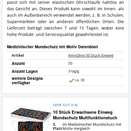
diesen
passt sich mit seiner elastischen Ohrschlaufe nahtlos an
Was
Medizinischer
das Gesicht an. Dieses Produkt kann sowohl im Innen- als
bietet
Mundschutz
auch im Außenbereich verwendet werden, z. B. in Schulen,
dieser
mit
Medizinischer
Supermärkten oder an anderen öffentlichen Orten. Die
Motiv?
Mundschutz
Lieferzeit beträgt zwischen 7 und 15 Tagen, wobei eine
mit
hohe Produkt- und Servicequalität gewährleistet ist.
Motiv?
Medizinischer Mundschutz mit Motiv Datenblatt
Artikel
AmyGline 50 Stück Einweg
Anzahl
50
Anzahl Lagen
3-lagig
weitere Designs
ca. 30
verfügbar
J
a
SEHR GUT
(
1,4
)
10 Stück Erwachsene Einweg
Mundschutz Multifunktionstuch
5.
im Medizinischer Mundschutz mit
Platz
Motiv-Vergleich