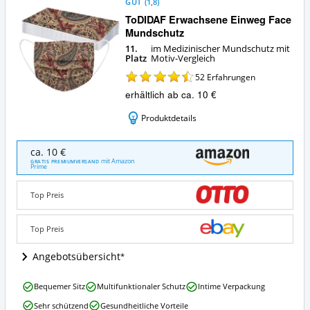
GUT
(
1,8
)
ToDIDAF Erwachsene Einweg Face
Mundschutz
11.
im Medizinischer Mundschutz mit
Platz
Motiv-Vergleich
52
Erfahrungen
erhältlich ab ca. 10 €
Produktdetails
ToDIDAF
ca. 10 €
Erwachsene
mit Amazon
GRATIS PREMIUMVERSAND
Prime
Einweg
Face
Mundschutz
Top Preis
Angebote:
Wo
Top Preis
ist
dieser
Angebotsübersicht
Medizinischer
Mundschutz
mit
ToDIDAF
Bequemer Sitz
Multifunktionaler Schutz
Intime Verpackung
Motiv
Erwachsene
Sehr schützend
Gesundheitliche Vorteile
erhältlich?
Einweg