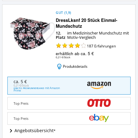
GUT
(
1,9
)
DressLksnf 20 Stück Einmal-
Mundschutz
12.
im Medizinischer Mundschutz mit
Platz
Motiv-Vergleich
187
Erfahrungen
erhältlich ab ca. 5 €
0,21 €/Stück
Produktdetails
DressLksnf
ca. 5 €
20
0,21 €/Stück
mit Amazon
GRATIS PREMIUMVERSAND
Stück
Prime
Einmal-
Mundschutz
Top Preis
Angebote:
Wo
ist
Top Preis
dieser
Medizinischer
Angebotsübersicht
Mundschutz