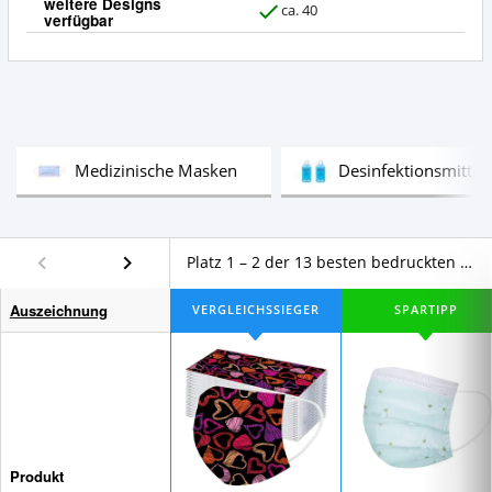
weitere Designs
ca. 40
verfügbar
J
a
Test
Medizinische Masken
Desinfektionsmittel
Platz 1 – 2 der 13 besten bedruckten Schutzmasken für Erwachsene im Vergleich
Auszeichnung
Produkt