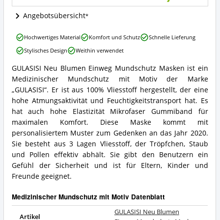
ist
dieser
Angebotsübersicht
Medizinischer
Mundschutz
GULASISI
Hochwertiges Material
Komfort und Schutz
Schnelle Lieferung
mit
Neu
Motiv
Stylisches Design
Weithin verwendet
Blumen
erhältlich?
Einweg
GULASISI Neu Blumen Einweg Mundschutz Masken ist ein
Mundschutz
GULASISI
Medizinischer Mundschutz mit Motiv der Marke
Masken
Neu
Vorteile:
Blumen
„GULASISI“. Er ist aus 100% Vliesstoff hergestellt, der eine
Was
Einweg
hohe Atmungsaktivität und Feuchtigkeitstransport hat. Es
spricht
Mundschutz
hat auch hohe Elastizität Mikrofaser Gummiband für
für
Masken
maximalen Komfort. Diese Maske kommt mit
diesen
Zusammenfassung:
Medizinischer
personalisiertem Muster zum Gedenken an das Jahr 2020.
Was
Mundschutz
bietet
Sie besteht aus 3 Lagen Vliesstoff, der Tröpfchen, Staub
mit
dieser
und Pollen effektiv abhält. Sie gibt den Benutzern ein
Motiv?
Medizinischer
Gefühl der Sicherheit und ist für Eltern, Kinder und
Mundschutz
Freunde geeignet.
mit
Motiv?
Medizinischer Mundschutz mit Motiv Datenblatt
GULASISI Neu Blumen
Artikel