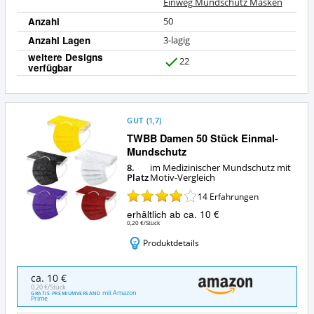
Einweg Mundschutz Masken
Anzahl
50
Anzahl Lagen
3-lagig
weitere Designs
22
verfügbar
J
a
GUT
(
1,7
)
TWBB Damen 50 Stück Einmal-
Mundschutz
8.
im Medizinischer Mundschutz mit
Platz
Motiv-Vergleich
14
Erfahrungen
erhältlich ab ca. 10 €
0,20 €/Stück
Produktdetails
TWBB
ca. 10 €
Damen
0,20 €/Stück
mit Amazon
GRATIS PREMIUMVERSAND
50
Prime
Stück