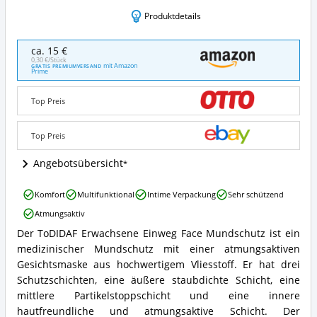
Produktdetails
ToDIDAF
ca. 15 €
Erwachsene
0,30 €/Stück
mit Amazon
GRATIS PREMIUMVERSAND
Einweg
Prime
Face
Mundschutz
Top Preis
Angebote:
Wo
ist
Top Preis
dieser
Medizinischer
Angebotsübersicht
Mundschutz
mit
ToDIDAF
Komfort
Multifunktional
Intime Verpackung
Sehr schützend
Motiv
Erwachsene
erhältlich?
Atmungsaktiv
Einweg
Face
Der ToDIDAF Erwachsene Einweg Face Mundschutz ist ein
ToDIDAF
Mundschutz
medizinischer Mundschutz mit einer atmungsaktiven
Erwachsene
Vorteile:
Einweg
Gesichtsmaske aus hochwertigem Vliesstoff. Er hat drei
Was
Face
spricht
Schutzschichten, eine äußere staubdichte Schicht, eine
Mundschutz
für
mittlere Partikelstoppschicht und eine innere
Zusammenfassung:
diesen
hautfreundliche und atmungsaktive Schicht. Der
Was