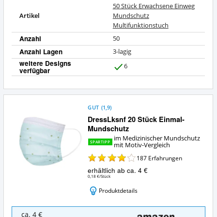
50 Stück Erwachsene Einweg
Artikel
Mundschutz
Multifunktionstuch
Anzahl
50
Anzahl Lagen
3-lagig
weitere Designs
6
verfügbar
J
a
GUT
(
1,9
)
DressLksnf 20 Stück Einmal-
Mundschutz
im Medizinischer Mundschutz
SPARTIPP
mit Motiv-Vergleich
187
Erfahrungen
erhältlich ab ca. 4 €
0,18 €/Stück
Produktdetails
DressLksnf
ca. 4 €