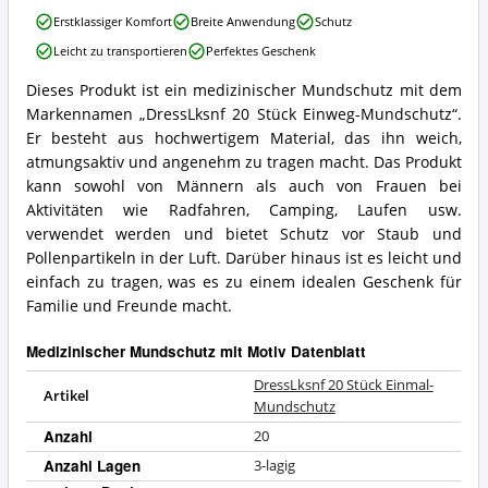
mit
DressLksnf
Erstklassiger Komfort
Breite Anwendung
Schutz
Motiv
20
erhältlich?
Leicht zu transportieren
Perfektes Geschenk
Stück
Einmal-
Dieses Produkt ist ein medizinischer Mundschutz mit dem
Mundschutz
DressLksnf
Markennamen „DressLksnf 20 Stück Einweg-Mundschutz“.
Vorteile:
20
Was
Stück
Er besteht aus hochwertigem Material, das ihn weich,
spricht
Einmal-
atmungsaktiv und angenehm zu tragen macht. Das Produkt
für
Mundschutz
kann sowohl von Männern als auch von Frauen bei
diesen
Zusammenfassung:
Aktivitäten wie Radfahren, Camping, Laufen usw.
Medizinischer
Was
Mundschutz
verwendet werden und bietet Schutz vor Staub und
bietet
mit
dieser
Pollenpartikeln in der Luft. Darüber hinaus ist es leicht und
Motiv?
Medizinischer
einfach zu tragen, was es zu einem idealen Geschenk für
Mundschutz
Familie und Freunde macht.
mit
Motiv?
Medizinischer Mundschutz mit Motiv Datenblatt
DressLksnf 20 Stück Einmal-
Artikel
Mundschutz
Anzahl
20
Anzahl Lagen
3-lagig