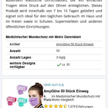
außerdem elastische Ohrschlaufen, die ein einfaches
Was
Medizinischer
Tragen ohne Druck auf den Ohren ermöglichen. Dieses
bietet
Mundschutz
Produkt wird innerhalb von 7 bis 15 Tagen geliefert und
dieser
mit
Medizinischer
eignet sich ideal für den täglichen Gebrauch im Haus und
Motiv?
Mundschutz
im Freien sowie in Schulen, Supermärkten und anderen
mit
öffentlichen Einrichtungen.
Motiv?
Medizinischer Mundschutz mit Motiv Datenblatt
Artikel
AmyGline 50 Stück Einweg
Anzahl
50
Anzahl Lagen
3-lagig
weitere Designs
ca. 30
verfügbar
J
a
SEHR GUT
(
1,4
)
AmyGline 50 Stück Einweg
4.
im Medizinischer Mundschutz mit
Platz
Motiv-Vergleich
1.674
Erfahrungen