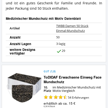
mit
bietet
und ist ein gutes Geschenk für Familie und Freunde. In
Motiv?
dieser
jeder Packung sind 50 Stück enthalten.
Medizinischer
Mundschutz
Medizinischer Mundschutz mit Motiv Datenblatt
mit
Motiv?
TWBB Damen 50 Stück
Artikel
Einmal-Mundschutz
Anzahl
50
Anzahl Lagen
3-lagig
weitere Designs
29
verfügbar
J
a
GUT
(
1,8
)
ToDIDAF Erwachsene Einweg Face
Mundschutz
10.
im Medizinischer Mundschutz mit
Platz
Motiv-Vergleich
54
Erfahrungen
erhältlich ab ca. 15 €
0,30 €/Stück