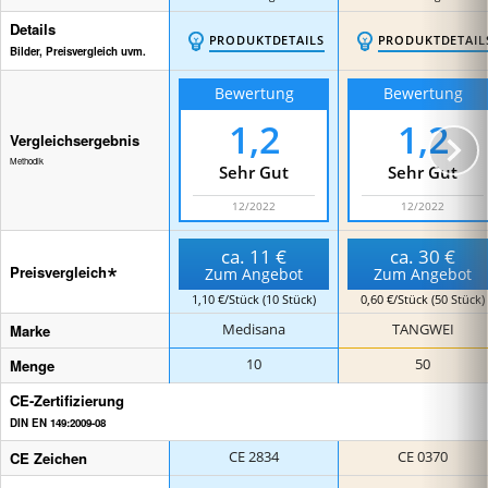
ke
Details
PRODUKTDETAILS
PRODUKTDETAIL
Bilder, Preisvergleich uvm.
Bewertung
Bewertung
1,2
1,2
Vergleichsergebnis
Methodik
Sehr Gut
Sehr Gut
12/2022
12/2022
ca.
11 €
ca.
30 €
Preisvergleich
Zum Angebot
Zum Angebot
1,10 €/Stück (10 Stück)
0,60 €/Stück (50 Stück)
Marke
Medisana
TANGWEI
Menge
10
50
CE-Zertifizierung
DIN EN 149:2009-08
CE Zeichen
CE 2834
CE 0370