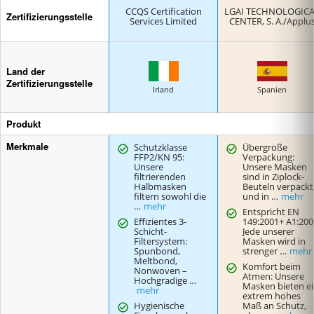
CCQS Certification
LGAI TECHNOLOGIC
Zertifizierungsstelle
Services Limited
CENTER, S. A./Applu
Land der
Zertifizierungsstelle
Irland
Spanien
Produkt
Merkmale
Schutzklasse
Übergroße
FFP2/KN 95:
Verpackung:
Unsere
Unsere Masken
filtrierenden
sind in Ziplock-
Halbmasken
Beuteln verpackt
filtern sowohl die
und in …
mehr
…
mehr
Entspricht EN
Effizientes 3-
149:2001+ A1:200
Schicht-
Jede unserer
Filtersystem:
Masken wird in
Spunbond,
strenger …
mehr
Meltbond,
Komfort beim
Nonwoven –
Atmen: Unsere
Hochgradige …
Masken bieten e
mehr
extrem hohes
Hygienische
Maß an Schutz,