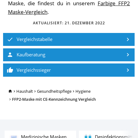
Maske, die findest du in unserem
Farbige FFP2
Maske-Vergleich
.
AKTUALISIERT:
21. DEZEMBER 2022
Vergleichstabelle
Kaufberatung
Vergleichssieger
TopRatgeber24.de
Haushalt
Gesundheitspflege
Hygiene
FFP2-Maske mit CE-Kennzeichnung Vergleich
Test
Medizinische Masken
Desinfektionsmittel