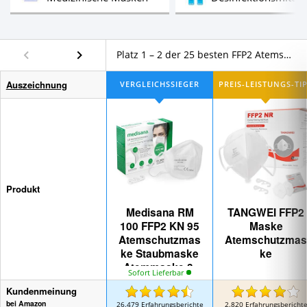
Platz 1 – 2 der 25 besten FFP2 Atemschutzmasken im Vergleich
Auszeichnung
Produkt
Medisana RM
TANGWEI FFP2
100 FFP2 KN 95
Maske
Atemschutzmas
Atemschutzmas
ke Staubmaske
ke
Atemmaske 3-
Sofort Lieferbar
lagige
Kundenmeinung
Staubschutzmas
bei Amazon
26.479
Erfahrungsberichte
2.820
Erfahrungsbericht