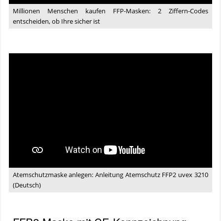
Codes
Millionen Menschen kaufen FFP-Masken: 2 Ziffern-Codes
entscheiden,
entscheiden, ob Ihre sicher ist
ob
Ihre
sicher
ist
Video:
Atemschutzmaske
anlegen:
Anleitung
Atemschutz
FFP2
uvex
3210
(Deutsch)
Atemschutzmaske anlegen: Anleitung Atemschutz FFP2 uvex 3210
(Deutsch)