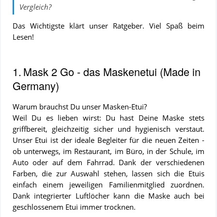
Vergleich
?
Das Wichtigste klärt unser Ratgeber. Viel Spaß beim
Lesen!
INHALTSVERZEICHNIS
1.
Mask 2 Go - das Maskenetui (Made in
Germany)
Mask 2 Go
- das
Maskenetui
Warum brauchst Du unser Masken-Etui?
(Made in
Weil Du es lieben wirst: Du hast Deine Maske stets
Germany)
griffbereit, gleichzeitig sicher und hygienisch verstaut.
Eine
Unser Etui ist der ideale Begleiter für die neuen Zeiten -
FFP2-
ob unterwegs, im Restaurant, im Büro, in der Schule, im
Maske
Auto oder auf dem Fahrrad. Dank der verschiedenen
richtig
Farben, die zur Auswahl stehen, lassen sich die Etuis
anlegen
einfach einem jeweiligen Familienmitglied zuordnen.
Dank integrierter Luftlöcher kann die Maske auch bei
geschlossenem Etui immer trocknen.