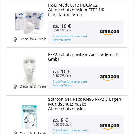
H&D MedeCare HDCM02
Atemschutzmasken FFP2 NR
Feinstaubmasken
ca.
10 €
0,98 €/Stück
Gratis Premiumversand mit
Details & Preise
Amazon Prime
FFP2 Schutzmasken von Tradeforth
GmbH
ca.
10 €
0,10 €/Stück
Gratis Premiumversand mit
Amazon Prime
Details & Preise
Staroon 5er-Pack KN95 FFP2 5-Lagen-
Mundschutzmaske
Atemschutzmaske
ca.
8 €
1,56 €/Stück
Gratis Premiumversand mit
Details & Preise