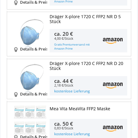
Amazon Prime
Details & Preise
Dräger X-plore 1720 C FFP2 NR D 5
Stück
ca.
20 €
4,00 €/Stück
Gratis Premiumversand mit
Amazon Prime
Details & Preise
Dräger X-plore 1720 C FFP2 NR D 20
Stück
ca.
44 €
2,18 €/Stück
kostenlose Lieferung
Details & Preise
Mea Vita MeaVita FFP2 Maske
ca.
50 €
0,83 €/Stück
kostenlose Lieferung
Details & Preise