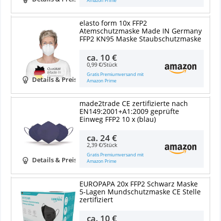
Amazon Prime
elasto form 10x FFP2
Atemschutzmaske Made IN Germany
FFP2 KN95 Maske Staubschutzmaske
ca.
10 €
0,99 €/Stück
Gratis Premiumversand mit
Details & Preise
Amazon Prime
made2trade CE zertifizierte nach
EN149:2001+A1:2009 geprüfte
Einweg FFP2 10 x (blau)
ca.
24 €
2,39 €/Stück
Gratis Premiumversand mit
Details & Preise
Amazon Prime
EUROPAPA 20x FFP2 Schwarz Maske
5-Lagen Mundschutzmaske CE Stelle
zertifiziert
ca.
10 €