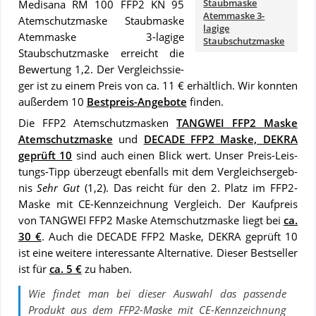
Staubmaske
Medisana RM 100 FFP2 KN 95
Atemmaske 3-
Atemschutzmaske Staubmaske
lagige
Atemmaske 3-lagige
Staubschutzmaske
Staubschutzmaske er­reicht die
Be­wer­tung 1,2. Der Ver­gleichs­sie­
ger ist zu ei­nem Preis von ca. 11 € er­hält­lich. Wir konn­ten
au­ßer­dem 10
Best­preis-An­ge­bo­te
fin­den.
Die FFP2 Atemschutzmasken
TANGWEI FFP2 Maske
Atemschutzmaske
und
DECADE FFP2 Maske, DEKRA
geprüft 10
sind auch ei­nen Blick wert. Un­ser Preis-Leis­
tungs-Tipp über­zeugt ebenfalls mit dem Ver­gleich­s­er­geb­
nis
Sehr Gut
(1,2). Das reicht für den 2. Platz im FFP2-
Maske mit CE-Kennzeichnung Vergleich. Der Kauf­preis
von TANGWEI FFP2 Maske Atemschutzmaske liegt bei
ca.
30 €
. Auch die DECADE FFP2 Maske, DEKRA geprüft 10
ist eine wei­te­re in­ter­es­san­te Al­ter­na­ti­ve. Dieser Bestseller
ist für
ca. 5 €
zu ha­ben.
Wie findet man bei dieser Auswahl das passende
Produkt aus dem
FFP2-Maske mit CE-Kennzeichnung