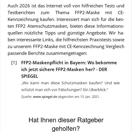
Auch
2026
ist das In­ter­net voll von hilf­rei­chen Tests und
Test­be­rich­ten zum The­ma
FFP2-Maske mit CE-
Kennzeichnung
kau­fen. In­ter­es­siert man sich für die bes­
ten
FFP2 Atemschutzmasken
, bie­ten die­se In­for­ma­ti­ons­
quel­len nütz­li­che Tipps und güns­ti­ge An­ge­bo­te. Wir ha­
ben in­ter­es­san­te Links, die hilf­reichs­ten Pra­xis­tests so­wie
zu un­se­rem
FFP2-Maske mit CE-Kennzeichnung
Vergleich
pas­sen­de Be­rich­te zu­sam­men­ge­tra­gen:
[
1
]
FFP2-Maskenpflicht in Bayern: Wo bekomme
ich jetzt sichere FFP2-Masken her? - DER
SPIEGEL
Wo kann man diese Schutzmasken kaufen? Und wie
schützt man sich vor Fälschungen? Ein Überblick.
Quelle:
www.spiegel.de
abgerufen am
13. Jan. 2021
.
Hat Ihnen dieser Ratgeber
geholfen?