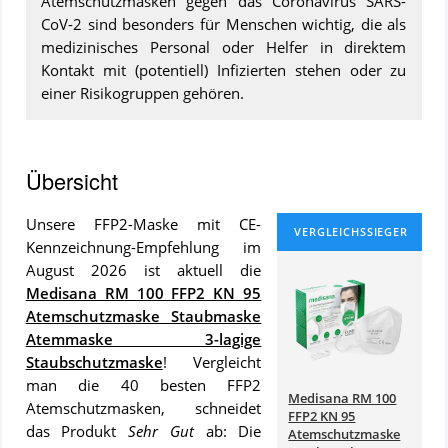
Atemschutzmasken gegen das Coronavirus SARS-
CoV-2 sind besonders für Menschen wichtig, die als
medizinisches Personal oder Helfer in direktem
Kontakt mit (potentiell) Infizierten stehen oder zu
einer Risikogruppen gehören.
Übersicht
Un­se­re FFP2-Maske mit CE-
Kennzeichnung-Emp­feh­lung im
August 2026 ist ak­tu­ell die
Medisana RM 100 FFP2 KN 95
Atemschutzmaske Staubmaske
Atemmaske 3-lagige
Staubschutzmaske
! Ver­gleicht
man die 40 bes­ten FFP2
Medisana RM 100
Atemschutzmasken, schnei­det
FFP2 KN 95
das Pro­dukt
Sehr Gut
ab: Die
Atemschutzmaske