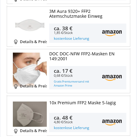
3M Aura 9320+ FFP2
Atemschutzmaske Einweg
ca.
38 €
1,85 €/Stück
kostenlose Lieferung
Details & Preise
DOC DOC-NFW FFP2-Masken EN
149:2001
ca.
17 €
0,68 €/Stück
Gratis Premiumversand mit
Amazon Prime
Details & Preise
10x Premium FFP2 Maske 5-lagig
ca.
48 €
4,80 €/Stück
kostenlose Lieferung
Details & Preise