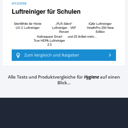
HYGIENE
Luftreiniger für Schulen
SteriWhite Air Hönle
„PLR-Silent“
IQAir Luftreiniger
UV-C Luftreiniger
Luftreiniger - VKF
HealthPro 250 New
Renzel
Edition
Hathaspace Smart
und 25 Artikel mehr...
True HEPA-Luftreiniger
2.0
Zum Vergleich und Ratgeber
Alle Tests und Produktvergleiche für
Hygiene
auf einen
Blick…