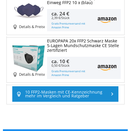
Einweg FFP2 10 x (blau)
ca.
24 €
2,39 €/Stück
Gratis Premiumversand mit
Details & Preise
Amazon Prime
EUROPAPA 20x FFP2 Schwarz Maske
5-Lagen Mundschutzmaske CE Stelle
zertifiziert
ca.
10 €
0,50 €/Stück
Gratis Premiumversand mit
Details & Preise
Amazon Prime
10 FFP2-Masken mit CE-Kennzeichnung
mehr im Vergleich und Ratgeber