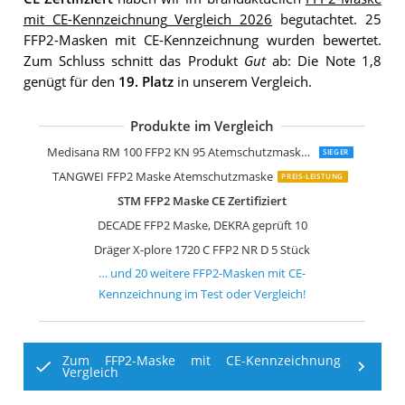
mit CE-Kennzeichnung Vergleich 2026
begutachtet. 25
FFP2-Masken mit CE-Kennzeichnung wurden bewertet.
Zum Schluss schnitt das Produkt
Gut
ab: Die Note 1,8
genügt für den
19. Platz
in unserem Vergleich.
Produkte im Vergleich
Dräger X-plore 1720 C FFP2 NR D 20 S
Mea Vita MeaVita FFP2 Maske
3M Aura 9320+ FFP2 Atemschutzmask
DOC DOC-NFW FFP2-Masken EN 149:
10x Premium FFP2 Maske 5-lagig
FFP2 Schutzmasken von Tradeforth
Rysam Mundschutz Zertifizierte FFP2
3D Atemschutz Mundschutz -30 PCS
Medisana 5 Stück RM100 FFP2
3M Aura Atemschutzmaske 9320+SV
SolidWork 10er Set FFP2 Atemschutz
Mund und Nasenschutz Masken Typ F
Medisana RM 100 FFP2 KN 95 Atemschutzmaske Staubmaske Atemmaske 3-lagige Staubschutzmaske
SIEGER
TANGWEI FFP2 Maske Atemschutzmaske
PREIS-LEISTUNG
STM FFP2 Maske CE Zertifiziert
DECADE FFP2 Maske, DEKRA geprüft 10
Dräger X-plore 1720 C FFP2 NR D 5 Stück
… und
20
weitere
FFP2-Masken mit CE-
Kennzeichnung
im Test oder Vergleich!
Zum FFP2-Maske mit CE-Kennzeichnung
Vergleich