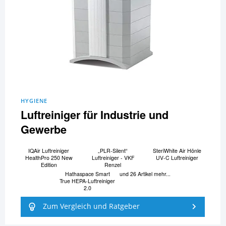
HYGIENE
Luftreiniger für Industrie und
Gewerbe
IQAir Luftreiniger
„PLR-Silent“
SteriWhite Air Hönle
HealthPro 250 New
Luftreiniger - VKF
UV-C Luftreiniger
Edition
Renzel
Hathaspace Smart
und 26 Artikel mehr...
True HEPA-Luftreiniger
2.0
Zum Vergleich und Ratgeber