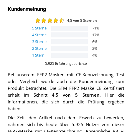
Kundenmeinung
4,5
von 5 Sternen
5
Sterne
71
%
4
Sterne
17
%
3
Sterne
6
%
2
Sterne
2
%
1
Stern
4
%
5.925
Erfahrungsberichte
Bei unserem
FFP2-Masken mit CE-Kennzeichnung
Test
oder Vergleich wurde auch die Kundenmeinung zum
Produkt betrachtet.
Die
STM FFP2 Maske CE Zertifiziert
erhält im Schnitt
4,5
von 5 Sternen
. Hier die
Informationen, die sich durch die Prüfung ergeben
haben:
Die Zeit, den Artikel nach dem Erwerb zu bewerten,
nahmen sich bis heute über 5.925 Nutzer von dieser
FFP2-Maske mit CE-Kennzeichnung. Ansehnliche 88 %