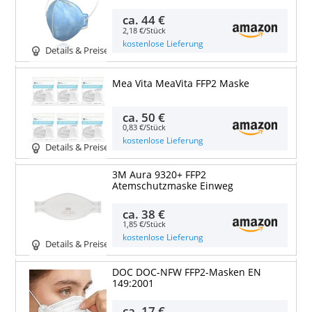
ca.
44 €
2,18 €/Stück
kostenlose Lieferung
Details & Preise
Mea Vita MeaVita FFP2 Maske
ca.
50 €
0,83 €/Stück
kostenlose Lieferung
Details & Preise
3M Aura 9320+ FFP2
Atemschutzmaske Einweg
ca.
38 €
1,85 €/Stück
kostenlose Lieferung
Details & Preise
DOC DOC-NFW FFP2-Masken EN
149:2001
ca.
17 €