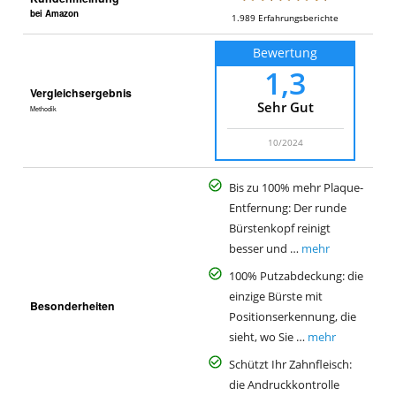
bei Amazon
1.989
Erfahrungsberichte
Bewertung
1,3
Vergleichsergebnis
Sehr Gut
Methodik
10/2024
Bis zu 100% mehr Plaque-
Entfernung: Der runde
Bürstenkopf reinigt
besser und …
mehr
100% Putzabdeckung: die
einzige Bürste mit
Besonderheiten
Positionserkennung, die
sieht, wo Sie …
mehr
Schützt Ihr Zahnfleisch:
die Andruckkontrolle