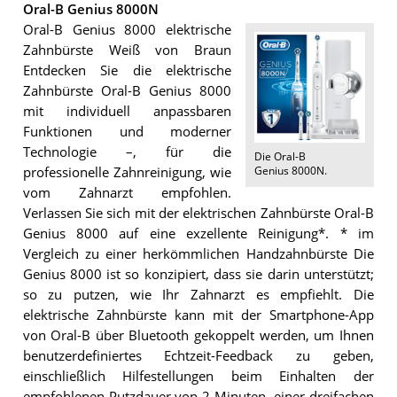
Oral-B Genius 8000N
Oral-B Genius 8000 elektrische
Zahnbürste Weiß von Braun
Entdecken Sie die elektrische
Zahnbürste Oral-B Genius 8000
mit individuell anpassbaren
Funktionen und moderner
Technologie –, für die
Die
Oral-B
Genius 8000N
.
professionelle Zahnreinigung, wie
vom Zahnarzt empfohlen.
Verlassen Sie sich mit der elektrischen Zahnbürste Oral-B
Genius 8000 auf eine exzellente Reinigung*. * im
Vergleich zu einer herkömmlichen Handzahnbürste Die
Genius 8000 ist so konzipiert, dass sie darin unterstützt;
so zu putzen, wie Ihr Zahnarzt es empfiehlt. Die
elektrische Zahnbürste kann mit der Smartphone-App
von Oral-B über Bluetooth gekoppelt werden, um Ihnen
benutzerdefiniertes Echtzeit-Feedback zu geben,
einschließlich Hilfestellungen beim Einhalten der
empfohlenen Putzdauer von 2 Minuten, einer dreifachen