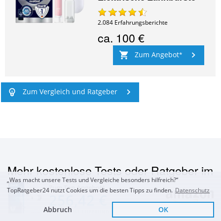
2.084
Erfahrungsberichte
ca.
100 €
Zum Angebot
Zum Vergleich und Ratgeber
Mehr kostenlose Tests oder Ratgeber im
„Was macht unsere Tests und Vergleiche besonders hilfreich?“
Bereich
Zahnpflege
Zum Top Angebot
TopRatgeber24 nutzt Cookies um die besten Tipps zu finden.
Datenschutz
256,42 €
Abbruch
OK
KOSTENLOSE LIEFERUNG