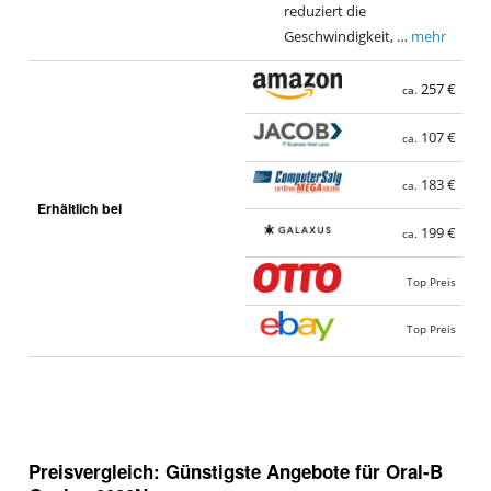
reduziert die
Geschwindigkeit, …
mehr
257 €
ca.
107 €
ca.
183 €
ca.
Erhältlich bei
199 €
ca.
Top Preis
Top Preis
Preisvergleich: Günstigste Angebote für
Oral-B