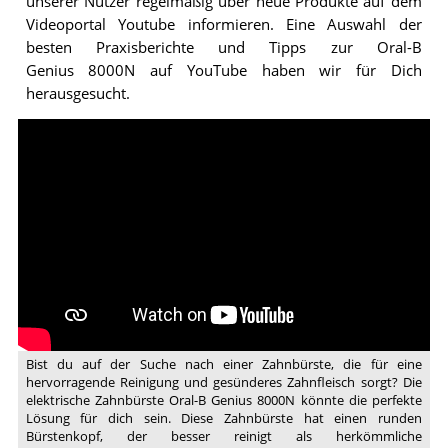
unserer Nutzer regelmäßig über neue Produkte auf dem
Videoportal Youtube informieren. Eine Auswahl der
h.
besten Praxisberichte und Tipps zur Oral-B
d
Genius 8000N auf YouTube haben wir für Dich
e
herausgesucht.
Video:
Oral-
B
Genius
im
Hands-
on
|
deutsch
Bist du auf der Suche nach einer Zahnbürste, die für eine
hervorragende Reinigung und gesünderes Zahnfleisch sorgt? Die
elektrische Zahnbürste Oral-B Genius 8000N könnte die perfekte
Lösung für dich sein. Diese Zahnbürste hat einen runden
Bürstenkopf, der besser reinigt als herkömmliche