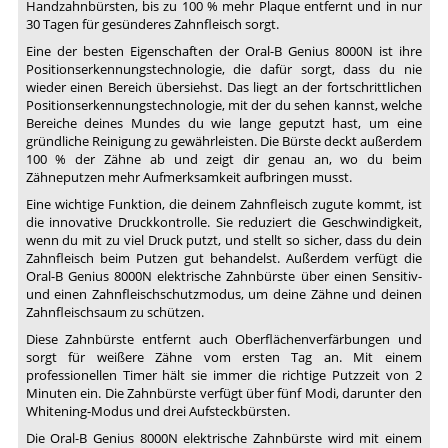
Handzahnbürsten, bis zu 100 % mehr Plaque entfernt und in nur
30 Tagen für gesünderes Zahnfleisch sorgt.
Eine der besten Eigenschaften der Oral-B Genius 8000N ist ihre
Positionserkennungstechnologie, die dafür sorgt, dass du nie
wieder einen Bereich übersiehst. Das liegt an der fortschrittlichen
Positionserkennungstechnologie, mit der du sehen kannst, welche
Bereiche deines Mundes du wie lange geputzt hast, um eine
gründliche Reinigung zu gewährleisten. Die Bürste deckt außerdem
100 % der Zähne ab und zeigt dir genau an, wo du beim
Zähneputzen mehr Aufmerksamkeit aufbringen musst.
Eine wichtige Funktion, die deinem Zahnfleisch zugute kommt, ist
die innovative Druckkontrolle. Sie reduziert die Geschwindigkeit,
wenn du mit zu viel Druck putzt, und stellt so sicher, dass du dein
Zahnfleisch beim Putzen gut behandelst. Außerdem verfügt die
Oral-B Genius 8000N elektrische Zahnbürste über einen Sensitiv-
und einen Zahnfleischschutzmodus, um deine Zähne und deinen
Zahnfleischsaum zu schützen.
Diese Zahnbürste entfernt auch Oberflächenverfärbungen und
sorgt für weißere Zähne vom ersten Tag an. Mit einem
professionellen Timer hält sie immer die richtige Putzzeit von 2
Minuten ein. Die Zahnbürste verfügt über fünf Modi, darunter den
Whitening-Modus und drei Aufsteckbürsten.
Die Oral-B Genius 8000N elektrische Zahnbürste wird mit einem