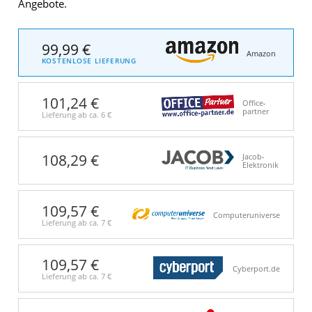
Angebote.
99,99 €
Amazon
KOSTENLOSE LIEFERUNG
101,24 €
Office-
partner
Lieferung ab ca.
6 €
108,29 €
Jacob-
Elektronik
109,57 €
Computeruniverse
Lieferung ab ca.
7 €
109,57 €
Cyberport.de
Lieferung ab ca.
7 €