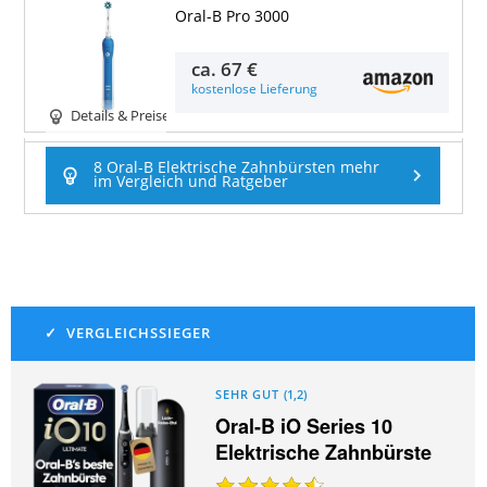
Oral-B Pro 3000
ca.
67 €
kostenlose Lieferung
Details & Preise
8 Oral-B Elektrische Zahnbürsten mehr
im Vergleich und Ratgeber
SEHR GUT
(
1,2
)
Oral-B iO Series 10
Elektrische Zahnbürste