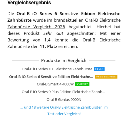
Vergleichsergebnis
Die
Oral-B iO Series 6 Sensitive Edition Elektrische
Zahnbürste
wurde im brandaktuellen
Oral-B Elektrische
Zahnbürste Vergleich 2026
begutachtet. Hierbei hat
dieses Produkt
Sehr Gut
abgeschnitten: Mit einer
Bewertung von 1,4 konnte die Oral-B Elektrische
Zahnbürste den
11. Platz
erreichen.
Produkte im Vergleich
Oral-B Genius 9900
Oral-B Smart 6 6200W
Oral-B Pro 6400 SmartSeries
Oral-B Genius 8000N
Oral-B iO Series 8 Elektrische Zahnbür
Oral-B iO Series 7 Elektrische Zahnbür
Oral-B Pro 6000 SmartSeries
Oral-B iO Series 6 Elektrische Zahnbür
Oral-B Smart 5 5000N
Oral-B Pro 3000
Oral-B Pro 2 2900
Oral-B SmartSeries 5000
Oral-B Pulsonic Slim
Oral-B Pro 600
Oral-B Pro 900
Oral-B TriZone 600
Oral-B Vitality
Oral-B iO Series 10 Elektrische Zahnbürste
SIEGER
Oral-B iO Series 6 Sensitive Edition Elektrische Zahnbürste
PREIS-LEISTUNG
Oral-B Smart 4 4000W
SPARTIPP
Oral-B iO Series 9 Plus Edition Elektrische Zahnbürste
Oral-B Genius 9000N
… und
18
weitere
Oral-B Elektrische Zahnbürsten
im
Test oder Vergleich!