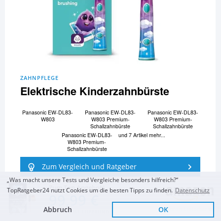
ZAHNPFLEGE
Elektrische Kinderzahnbürste
Panasonic EW-DL83-
Panasonic EW-DL83-
Panasonic EW-DL83-
W803
W803 Premium-
W803 Premium-
Schallzahnbürste
Schallzahnbürste
Panasonic EW-DL83-
und 7 Artikel mehr...
W803 Premium-
Schallzahnbürste
Zum Vergleich und Ratgeber
„Was macht unsere Tests und Vergleiche besonders hilfreich?“
Zum Top Angebot
TopRatgeber24 nutzt Cookies um die besten Tipps zu finden.
Datenschutz
99,99 €
Abbruch
OK
Sofort Lieferbar
KOSTENLOSE LIEFERUNG