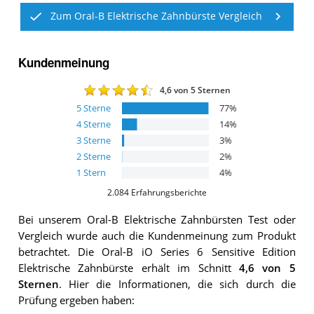
Zum Oral-B Elektrische Zahnbürste Vergleich
Kundenmeinung
4,6
von 5 Sternen
5
Sterne
77
%
4
Sterne
14
%
3
Sterne
3
%
2
Sterne
2
%
1
Stern
4
%
2.084
Erfahrungsberichte
Bei unserem
Oral-B Elektrische Zahnbürsten
Test oder
Vergleich wurde auch die Kundenmeinung zum Produkt
betrachtet.
Die
Oral-B iO Series 6 Sensitive Edition
Elektrische Zahnbürste
erhält im Schnitt
4,6
von 5
Sternen
. Hier die Informationen, die sich durch die
Prüfung ergeben haben: