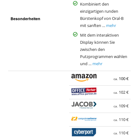
Kombiniert den
einzigartigen runden
Besonderheiten
Bürstenkopf von Oral-B
mit sanften …
mehr
Mit dem interaktiven
Display können Sie
zwischen den
Putzprogrammen wählen
und …
mehr
100 €
ca.
102 €
ca.
109 €
ca.
110 €
ca.
110 €
ca.