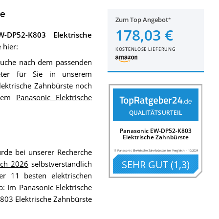
te
Zum Top Angebot
178,03 €
W-DP52-K803 Elektrische
 hier:
KOSTENLOSE LIEFERUNG
 Suche nach dem passenden
eter für Sie in unserem
ektrische Zahnbürste noch
erem
Panasonic Elektrische
QUALITÄTSURTEIL
Panasonic EW-DP52-K803
Elektrische Zahnbürste
de bei unserer Recherche
11 Panasonic Elektrische Zahnbürsten im Vergleich
–
10/2024
SEHR GUT
(
1,3
)
ich 2026
selbstverständlich
r 11 besten elektrischen
: Im Panasonic Elektrische
803 Elektrische Zahnbürste