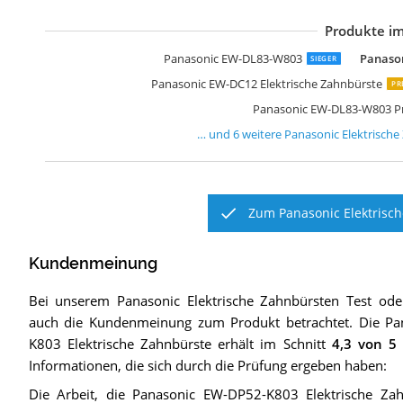
Produkte im
P
P
P
P
P
P
Panasonic EW-DL83-W803
Panason
SIEGER
Panasonic EW-DC12 Elektrische Zahnbürste
PR
Panasonic EW-DL83-W803 P
… und
6
weitere
Panasonic Elektrisch
Zum Panasonic Elektrisch
Kundenmeinung
Bei unserem
Panasonic Elektrische Zahnbürsten
Test ode
auch die Kundenmeinung zum Produkt betrachtet.
Die
Pa
K803 Elektrische Zahnbürste
erhält im Schnitt
4,3
von 5 
Informationen, die sich durch die Prüfung ergeben haben:
Die Arbeit, die Panasonic EW-DP52-K803 Elektrische Za