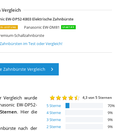
 Vergleich
anasonic EW-DL83-W803 Premium-Schallzahnbürste
anasonic EW-DL83-W803 Premium-Schallzahnbürste
anasonic EW-DL83-W803 Premium-Schallzahnbürste
anasonic EW-DM81-K503 Elektrische Zahnbürste
anasonic EW-DM81-G503 Elektrische Zahnbürste
anasonic Schallzahnbürste EW-DM81 mit Soft-Start-Funktion
ic EW-DP52-K803 Elektrische Zahnbürste
Panasonic EW-DM81
EIS-LEISTUNG
SPARTIPP
remium-Schallzahnbürste
e Zahnbürsten
im Test oder Vergleich!
e Zahnbürste Vergleich
r Vergleich wurde
4,3
von 5 Sternen
nasonic EW-DP52-
5
Sterne
70
%
Sternen
. Hier die
4
Sterne
9
%
3
Sterne
9
%
2
Sterne
9
%
hnbürste nach der