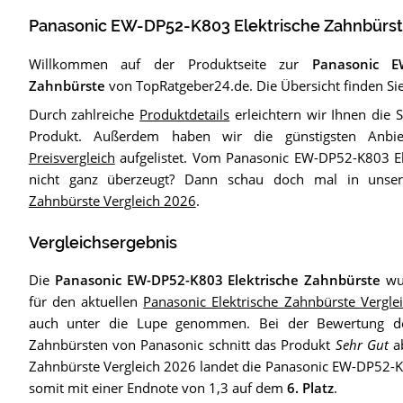
Panasonic EW-DP52-K803 Elektrische Zahnbürs
Willkommen auf der Produktseite zur
Panasonic E
Zahnbürste
von TopRatgeber24.de. Die Übersicht finden Sie
Durch zahlreiche
Produktdetails
erleichtern wir Ihnen die
Produkt. Außerdem haben wir die günstigsten Anbi
Preisvergleich
aufgelistet. Vom Panasonic EW-DP52-K803 El
nicht ganz überzeugt? Dann schau doch mal in uns
Zahnbürste Vergleich 2026
.
Vergleichsergebnis
Die
Panasonic EW-DP52-K803 Elektrische Zahnbürste
wur
für den aktuellen
Panasonic Elektrische Zahnbürste Vergle
auch unter die Lupe genommen. Bei der Bewertung de
Zahnbürsten von Panasonic schnitt das Produkt
Sehr Gut
ab
Zahnbürste Vergleich 2026 landet die Panasonic EW-DP52-K
somit mit einer Endnote von 1,3 auf dem
6. Platz
.