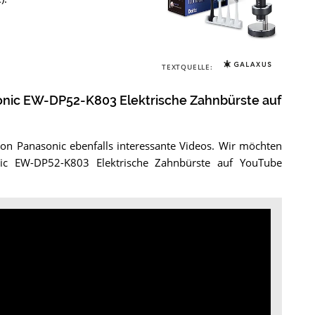
Die
Panasonic
TEXTQUELLE:
EW-
DP52-
sonic EW-DP52-K803 Elektrische Zahnbürste auf
K803
Elektrische
Zahnbürste
.
on Panasonic ebenfalls interessante Videos. Wir möchten
nic EW-DP52-K803 Elektrische Zahnbürste auf YouTube