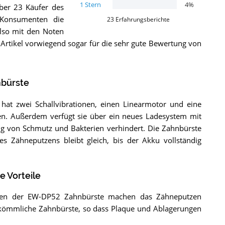
1
Stern
4
%
über 23 Käufer des
Konsumenten die
23
Erfahrungsberichte
also mit den Noten
 Artikel vorwiegend sogar für die sehr gute Bewertung von
nbürste
at zwei Schallvibrationen, einen Linearmotor und eine
hen. Außerdem verfügt sie über ein neues Ladesystem mit
ng von Schmutz und Bakterien verhindert. Die Zahnbürste
 Zähneputzens bleibt gleich, bis der Akku vollständig
 Vorteile
ionen der EW-DP52 Zahnbürste machen das Zähneputzen
herkömmliche Zahnbürste, so dass Plaque und Ablagerungen