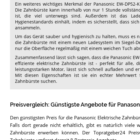
Ein weiteres wichtiges Merkmal der Panasonic EW-DP52-K80
Die Zahnbürste kann innerhalb von nur 1 Stunde vollständ
ist, die viel unterwegs sind. Außerdem ist das Lad
Hygienestandards einhält, indem es sicherstellt, dass si
ansammeln.
Um das Gerät sauber und hygienisch zu halten, muss es nic
die Zahnbürste mit einem neuen Ladesystem im Siegel-Des
nur die Oberfläche regelmäßig mit einem weichen Tuch ab
Zusammenfassend lässt sich sagen, dass die Panasonic EW-
effiziente elektrische Zahnbürste ist - perfekt für alle
leistungsstarken Motor, lässt sich schnell aufladen und 
Mit diesen Eigenschaften ist sie ein echter Mehrwert f
Zahnbürste suchen.
Preisvergleich: Günstigste Angebote für
Panason
Den günstigsten Preis für die Panasonic Elektrische Zahnbü
Falls dort gerade nicht erhältlich, gibt es natürlich viele
Zahnbürste erwerben können. Der Topratgeber24 Preisv