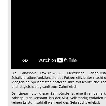
Die Panasonic EW-DP52-K803 Elektrische Zahnbürst
Schallvibrationsfunktion, die das Putzen effizienter mach
Mengen an Speiseresten entfernt. Ihre fortschrittliche Te
und ist gleichzeitig sanft zum Zahnfleisch.
Der Linearmotor dieser Zahnbürste ist eine ihrer bemerk
Zähneputzen konstant, bis der Akku vollständig entladen 
keinen Leistungsabfall während des Gebrauchs erlebst.