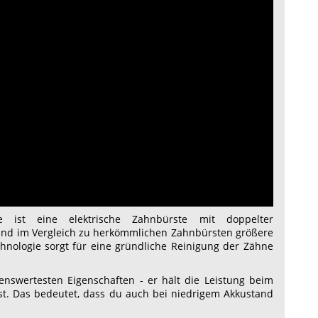
e ist eine elektrische Zahnbürste mit doppelter
t und im Vergleich zu herkömmlichen Zahnbürsten größere
chnologie sorgt für eine gründliche Reinigung der Zähne
enswertesten Eigenschaften - er hält die Leistung beim
ist. Das bedeutet, dass du auch bei niedrigem Akkustand