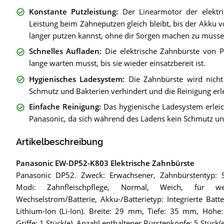
Konstante Putzleistung
:
Der Linearmotor der elektr
Leistung beim Zähneputzen gleich bleibt, bis der Akku v
länger putzen kannst, ohne dir Sorgen machen zu müssen,
Schnelles Aufladen
:
Die elektrische Zahnbürste von P
lange warten musst, bis sie wieder einsatzbereit ist.
Hygienisches Ladesystem
:
Die Zahnbürste wird nicht
Schmutz und Bakterien verhindert und die Reinigung erle
Einfache Reinigung
:
Das hygienische Ladesystem erleic
Panasonic, da sich während des Ladens kein Schmutz un
Artikelbeschreibung
Panasonic EW-DP52-K803 Elektrische Zahnbürste
Panasonic DP52. Zweck: Erwachsener, Zahnbürstentyp: S
Modi: Zahnfleischpflege, Normal, Weich, für we
Wechselstrom/Batterie, Akku-/Batterietyp: Integrierte Batte
Lithium-Ion (Li-Ion). Breite: 29 mm, Tiefe: 35 mm, Höh
Griffe: 1 Stück(e), Anzahl enthaltener Bürstenköpfe: 5 Stück(e