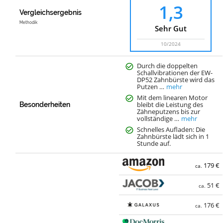
1,3
Vergleichsergebnis
Methodik
Sehr Gut
10/2024
Durch die doppelten
Schallvibrationen der EW-
DP52 Zahnbürste wird das
Putzen …
mehr
Mit dem linearen Motor
bleibt die Leistung des
Besonderheiten
Zähneputzens bis zur
vollständige …
mehr
Schnelles Aufladen: Die
Zahnbürste lädt sich in 1
Stunde auf.
179 €
ca.
51 €
ca.
176 €
ca.