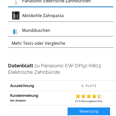
Test
Panasonic Elektrische Zahnbürsten
Test
Aktivkohle Zahnpasta
Test
Mundduschen
Mehr Tests oder Vergleiche
Datenblatt
zu
Panasonic EW-DP52-K803
Elektrische Zahnbürste
Auszeichnung
Kundenmeinung
bei Amazon
23
Erfahrungsberichte
Bewertung