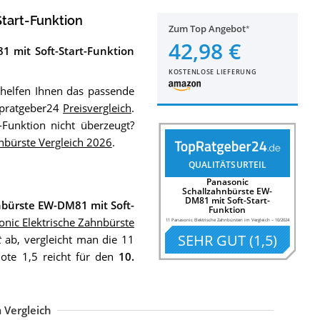
tart-Funktion
Zum Top Angebot
42,98 €
 mit Soft-Start-Funktion
KOSTENLOSE LIEFERUNG
helfen Ihnen das passende
opratgeber24
Preisvergleich
.
Funktion nicht überzeugt?
nbürste Vergleich 2026
.
QUALITÄTSURTEIL
Panasonic
Schallzahnbürste EW-
DM81 mit Soft-Start-
nbürste EW-DM81 mit Soft-
Funktion
onic Elektrische Zahnbürste
11 Panasonic Elektrische Zahnbürsten im Vergleich
–
10/2024
SEHR GUT
(
1,5
)
t
ab, vergleicht man die 11
ote 1,5 reicht für den
10.
 Vergleich