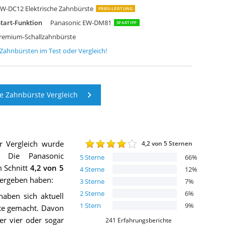
anasonic EW-DL83-W803 Premium-Schallzahnbürste
anasonic EW-DL83-W803 Premium-Schallzahnbürste
anasonic EW-DL83-W803 Premium-Schallzahnbürste
anasonic EW-DP52-K803 Elektrische Zahnbürste
anasonic EW-DM81-K503 Elektrische Zahnbürste
anasonic EW-DM81-G503 Elektrische Zahnbürste
W-DC12 Elektrische Zahnbürste
PREIS-LEISTUNG
tart-Funktion
Panasonic EW-DM81
SPARTIPP
remium-Schallzahnbürste
e Zahnbürsten
im Test oder Vergleich!
e Zahnbürste Vergleich
r Vergleich wurde
4,2
von 5 Sternen
Die
Panasonic
5
Sterne
66
%
m Schnitt
4,2
von 5
4
Sterne
12
%
g ergeben haben:
3
Sterne
7
%
2
Sterne
6
%
haben sich aktuell
1
Stern
9
%
ste gemacht. Davon
er vier oder sogar
241
Erfahrungsberichte