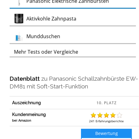
Test
Panasonic Elektrische Zahnbürsten
Test
Aktivkohle Zahnpasta
Test
Mundduschen
Mehr Tests oder Vergleiche
Datenblatt
zu
Panasonic Schallzahnbürste EW-
DM81 mit Soft-Start-Funktion
Auszeichnung
Kundenmeinung
bei Amazon
241
Erfahrungsberichte
Bewertung