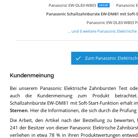
P
P
P
P
P
P
Panasonic EW-DL83-W803
Panasonic E
SIEGER
Panasonic Schallzahnbürste EW-DM81 mit Soft-S
Panasonic EW-DL83-W803 P
… und
6
weitere
Panasonic Elektrisch
Zum Panasonic Elektrisch
Kundenmeinung
Bei unserem
Panasonic Elektrische Zahnbürsten
Test ode
auch die Kundenmeinung zum Produkt betrachtet.
Schallzahnbürste EW-DM81 mit Soft-Start-Funktion
erhält i
Sternen
. Hier die Informationen, die sich durch die Prüfun
Die Arbeit, den Artikel nach der Bestellung zu bewerten, 
241 der Besitzer von dieser Panasonic Elektrische Zahnbür
verliehen in etwa 78 % in ihren Produktwertungen entwed