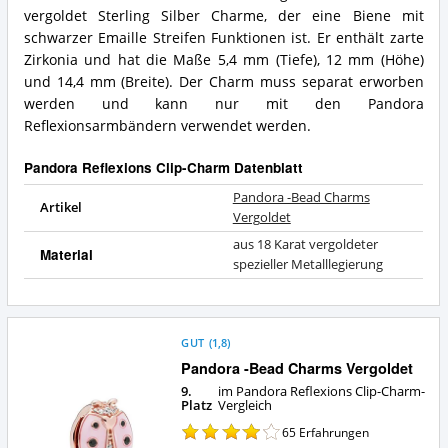
Was
Bead
vergoldet Sterling Silber Charme, der eine Biene mit
spricht
Charms
schwarzer Emaille Streifen Funktionen ist. Er enthält zarte
für
Vergoldet
Zirkonia und hat die Maße 5,4 mm (Tiefe), 12 mm (Höhe)
diesen
Zusammenfassung:
und 14,4 mm (Breite). Der Charm muss separat erworben
Pandora
Was
Reflexions
werden und kann nur mit den Pandora
bietet
Clip-
dieser
Reflexionsarmbändern verwendet werden.
Charm?
Pandora
Reflexions
Pandora Reflexions Clip-Charm Datenblatt
Clip-
Charm?
Pandora -Bead Charms
Artikel
Vergoldet
aus 18 Karat vergoldeter
Material
spezieller Metalllegierung
GUT
(
1,8
)
Pandora -Bead Charms Vergoldet
9.
im Pandora Reflexions Clip-Charm-
Platz
Vergleich
65
Erfahrungen