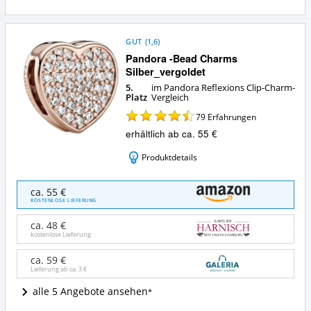
GUT
(
1,6
)
Pandora -Bead Charms
Silber_vergoldet
5.
im Pandora Reflexions Clip-Charm-
Platz
Vergleich
79
Erfahrungen
erhältlich ab ca. 55 €
Produktdetails
Pandora
ca. 55 €
-
KOSTENLOSE LIEFERUNG
Bead
Charms
ca. 48 €
Silber_vergoldet
kostenlose Lieferung
Angebote:
Wo
ca. 59 €
Lieferung ab ca.
3 €
ist
dieser
alle 5 Angebote ansehen
Pandora
Reflexions