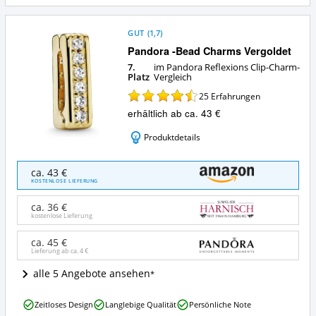
GUT
(
1,7
)
Pandora -Bead Charms Vergoldet
7.
im Pandora Reflexions Clip-Charm-
Platz
Vergleich
25
Erfahrungen
erhältlich ab ca. 43 €
Produktdetails
Pandora
ca. 43 €
-
KOSTENLOSE LIEFERUNG
Bead
Charms
ca. 36 €
Vergoldet
kostenlose Lieferung
Angebote:
Wo
ca. 45 €
Lieferung ab ca.
4 €
ist
dieser
alle 5 Angebote ansehen
Pandora
Reflexions
Pandora
Clip-
Zeitloses Design
Langlebige Qualität
Persönliche Note
-