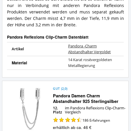
Was
Reflexions
nur in Verbindung mit anderen Pandora Reflexions
bietet
Clip-
dieser
Produkten verwendet werden und muss separat gekauft
Charm?
Pandora
werden. Der Charm misst 4,7 mm in der Tiefe, 11,9 mm in
Reflexions
der Höhe und 3,2 mm in der Breite.
Clip-
Charm?
Pandora Reflexions Clip-Charm Datenblatt
Pandora -Charm
Artikel
Abstandhalter Vergoldet
14 Karat rosévergoldeten
Material
Metalllegierung
GUT
(
2,0
)
Pandora Damen Charm
Abstandhalter 925 Sterlingsilber
12.
im Pandora Reflexions Clip-Charm-
Platz
Vergleich
186
Erfahrungen
erhältlich ab ca. 46 €