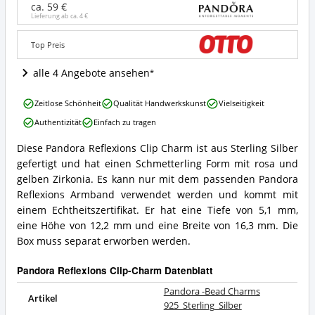
Charms
ca. 59 €
925_Sterling_Silber
Lieferung ab ca.
4 €
Angebote:
Wo
Top Preis
ist
dieser
alle 4 Angebote ansehen
Pandora
Reflexions
Pandora
Clip-
Zeitlose Schönheit
Qualität Handwerkskunst
Vielseitigkeit
-
Charm
Authentizität
Einfach zu tragen
Bead
erhältlich?
Charms
Diese Pandora Reflexions Clip Charm ist aus Sterling Silber
925_Sterling_Silber
Pandora
gefertigt und hat einen Schmetterling Form mit rosa und
Vorteile:
-
Was
Bead
gelben Zirkonia. Es kann nur mit dem passenden Pandora
spricht
Charms
Reflexions Armband verwendet werden und kommt mit
für
925_Sterling_Silber
einem Echtheitszertifikat. Er hat eine Tiefe von 5,1 mm,
diesen
Zusammenfassung:
eine Höhe von 12,2 mm und eine Breite von 16,3 mm. Die
Pandora
Was
Reflexions
Box muss separat erworben werden.
bietet
Clip-
dieser
Charm?
Pandora
Pandora Reflexions Clip-Charm Datenblatt
Reflexions
Clip-
Pandora -Bead Charms
Artikel
Charm?
925_Sterling_Silber