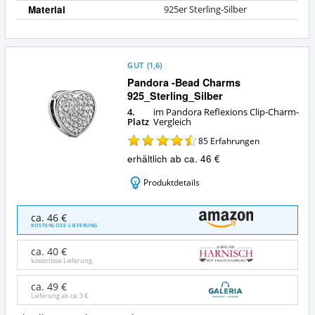
Material
925er Sterling-Silber
GUT
(
1,6
)
Pandora -Bead Charms
925_Sterling_Silber
4.
im Pandora Reflexions Clip-Charm-
Platz
Vergleich
85
Erfahrungen
erhältlich ab ca. 46 €
Produktdetails
Pandora
ca. 46 €
-
KOSTENLOSE LIEFERUNG
Bead
Charms
ca. 40 €
925_Sterling_Silber
kostenlose Lieferung
Angebote:
Wo
ca. 49 €
Lieferung ab ca.
3 €
ist
dieser