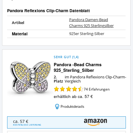
Clip-
dieser
Charm?
Pandora
Pandora Reflexions Clip-Charm Datenblatt
Reflexions
Clip-
Pandora Damen-Bead
Artikel
Charm?
Charms 925 Sterlingsilber
Material
925er Sterling-Silber
SEHR GUT
(
1,4
)
Pandora -Bead Charms
925_Sterling_Silber
2.
im Pandora Reflexions Clip-Charm-
Platz
Vergleich
74
Erfahrungen
erhältlich ab ca. 57 €
Produktdetails
Pandora
ca. 57 €
-
KOSTENLOSE LIEFERUNG
Bead