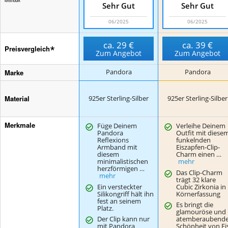
Methodik
Sehr Gut
Sehr Gut
06/2025
06/2025
ca.
29 €
ca.
39 €
Preisvergleich
Zum Angebot
Zum Angebot
Marke
Pandora
Pandora
Material
925er Sterling-Silber
925er Sterling-Silber
Merkmale
Füge Deinem
Verleihe Deinem
Pandora
Outfit mit diese
Reflexions
funkelnden
Armband mit
Eiszapfen-Clip-
diesem
Charm einen …
minimalistischen
mehr
herzförmigen …
Das Clip-Charm
mehr
trägt 32 klare
Ein versteckter
Cubic Zirkonia in
Silikongriff hält ihn
Körnerfassung
fest an seinem
Es bringt die
Platz.
glamouröse und
Der Clip kann nur
atemberaubend
mit Pandora
Schönheit von Ei