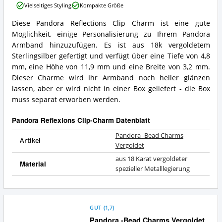
Charm
Vielseitiges Styling
Kompakte Größe
Bead
erhältlich?
Charms
Diese Pandora Reflections Clip Charm ist eine gute
Vergoldet
Pandora
Möglichkeit, einige Personalisierung zu Ihrem Pandora
Vorteile:
-
Was
Bead
Armband hinzuzufügen. Es ist aus 18k vergoldetem
spricht
Charms
Sterlingsilber gefertigt und verfügt über eine Tiefe von 4,8
für
Vergoldet
mm, eine Höhe von 11,9 mm und eine Breite von 3,2 mm.
diesen
Zusammenfassung:
Dieser Charme wird Ihr Armband noch heller glänzen
Pandora
Was
Reflexions
lassen, aber er wird nicht in einer Box geliefert - die Box
bietet
Clip-
dieser
muss separat erworben werden.
Charm?
Pandora
Reflexions
Pandora Reflexions Clip-Charm Datenblatt
Clip-
Charm?
Pandora -Bead Charms
Artikel
Vergoldet
aus 18 Karat vergoldeter
Material
spezieller Metalllegierung
GUT
(
1,7
)
Pandora -Bead Charms Vergoldet