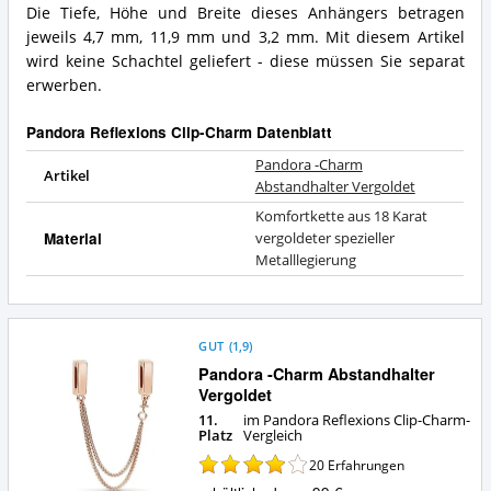
Die Tiefe, Höhe und Breite dieses Anhängers betragen
Pandora
Was
Reflexions
jeweils 4,7 mm, 11,9 mm und 3,2 mm. Mit diesem Artikel
bietet
Clip-
dieser
wird keine Schachtel geliefert - diese müssen Sie separat
Charm?
Pandora
erwerben.
Reflexions
Clip-
Pandora Reflexions Clip-Charm Datenblatt
Charm?
Pandora -Charm
Artikel
Abstandhalter Vergoldet
Komfortkette aus 18 Karat
Material
vergoldeter spezieller
Metalllegierung
GUT
(
1,9
)
Pandora -Charm Abstandhalter
Vergoldet
11.
im Pandora Reflexions Clip-Charm-
Platz
Vergleich
20
Erfahrungen