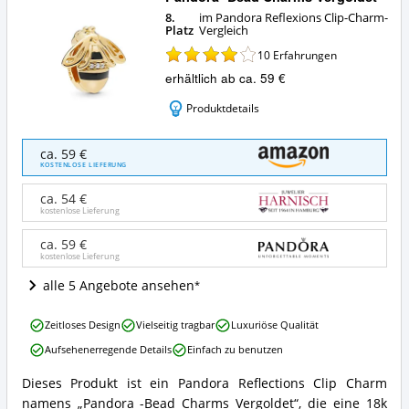
8.
im Pandora Reflexions Clip-Charm-
Platz
Vergleich
10
Erfahrungen
erhältlich ab ca. 59 €
Produktdetails
Pandora
ca. 59 €
-
KOSTENLOSE LIEFERUNG
Bead
Charms
ca. 54 €
Vergoldet
kostenlose Lieferung
Angebote:
Wo
ca. 59 €
kostenlose Lieferung
ist
dieser
alle 5 Angebote ansehen
Pandora
Reflexions
Pandora
Clip-
Zeitloses Design
Vielseitig tragbar
Luxuriöse Qualität
-
Charm
Aufsehenerregende Details
Einfach zu benutzen
Bead
erhältlich?
Charms
Dieses Produkt ist ein Pandora Reflections Clip Charm
Vergoldet
Pandora
namens „Pandora -Bead Charms Vergoldet“, die eine 18k
Vorteile:
-