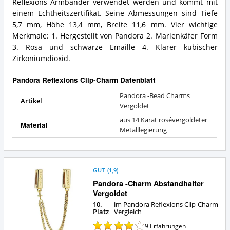
Reflexions Armbänder verwendet werden und kommt mit
Pandora
Was
Reflexions
einem Echtheitszertifikat. Seine Abmessungen sind Tiefe
bietet
Clip-
dieser
5,7 mm, Höhe 13,4 mm, Breite 11,6 mm. Vier wichtige
Charm?
Pandora
Merkmale: 1. Hergestellt von Pandora 2. Marienkäfer Form
Reflexions
3. Rosa und schwarze Emaille 4. Klarer kubischer
Clip-
Zirkoniumdioxid.
Charm?
Pandora Reflexions Clip-Charm Datenblatt
Pandora -Bead Charms
Artikel
Vergoldet
aus 14 Karat rosévergoldeter
Material
Metalllegierung
GUT
(
1,9
)
Pandora -Charm Abstandhalter
Vergoldet
10.
im Pandora Reflexions Clip-Charm-
Platz
Vergleich
9
Erfahrungen