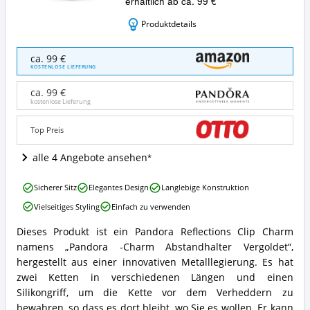
erhältlich ab ca. 99 €
Produktdetails
Pandora
ca. 99 €
-
KOSTENLOSE LIEFERUNG
Charm
Abstandhalter
ca. 99 €
Vergoldet
kostenlose Lieferung
Angebote:
Wo
Top Preis
ist
dieser
alle 4 Angebote ansehen
Pandora
Reflexions
Pandora
Clip-
Sicherer Sitz
Elegantes Design
Langlebige Konstruktion
-
Charm
Vielseitiges Styling
Einfach zu verwenden
Charm
erhältlich?
Abstandhalter
Dieses Produkt ist ein Pandora Reflections Clip Charm
Vergoldet
Pandora
namens „Pandora -Charm Abstandhalter Vergoldet“,
Vorteile:
-
Was
Charm
hergestellt aus einer innovativen Metalllegierung. Es hat
spricht
Abstandhalter
zwei Ketten in verschiedenen Längen und einen
für
Vergoldet
Silikongriff, um die Kette vor dem Verheddern zu
diesen
Zusammenfassung:
bewahren, so dass es dort bleibt, wo Sie es wollen. Er kann
Pandora