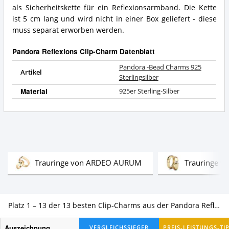
Reflexions
bietet
als Sicherheitskette für ein Reflexionsarmband. Die Kette
Clip-
dieser
ist 5 cm lang und wird nicht in einer Box geliefert - diese
Charm?
Pandora
muss separat erworben werden.
Reflexions
Clip-
Pandora Reflexions Clip-Charm Datenblatt
Charm?
Pandora -Bead Charms 925
Artikel
Sterlingsilber
Material
925er Sterling-Silber
Test
Trauringe von ARDEO AURUM
Trauringe vo
Platz 1 – 13 der 13 besten Clip-Charms aus der Pandora Reflexions Kollektion im Vergleich
Auszeichnung