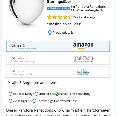
Sterlingsilber
im Pandora Reflexions
VERGLEICHSSIEGER
Clip-Charm-Vergleich
292
Erfahrungen
erhältlich ab ca. 29 €
Produktdetails
Pandora
ca. 29 €
-
KOSTENLOSE LIEFERUNG
Bead
Charms
ca. 24 €
925
kostenlose Lieferung
Sterlingsilber
Angebote:
ca. 29 €
Lieferung ab ca.
3 €
Wo
ist
alle 6 Angebote ansehen
dieser
Pandora
Pandora
Reflexions
Zeitloses Design
Sicherer Sitz
Persönliche Bedeutung
-
Clip-
Vielseitiger Stil
Hochwertige Handwerkskunst
Bead
Charm
Charms
erhältlich?
Dieser Pandora Reflections Clip Charm ist ein herzförmiger
925
Pandora
Clip-Anhänger aus Sterlingsilber. Es kann nur mit