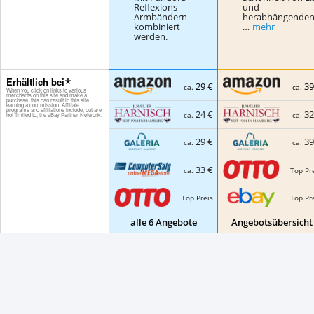
Reflexions
und
Armbändern
herabhängende
kombiniert
…
mehr
werden.
Erhältlich bei
29 €
39
ca.
ca.
24 €
32
ca.
ca.
29 €
39
ca.
ca.
33 €
Top Pr
ca.
Top Preis
Top Pr
alle 6 Angebote
Angebotsübersicht