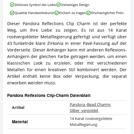
Pandora
Clip-
Zeitloses Symbol der Liebe
Vielseitiges Design
-
Charm
Qualität Handwerkskunst
Einfach zu tragen
Erschwinglicher Preis
Bead
erhältlich?
Charms
Dieser Pandora Reflections Clip Charm ist der perfekte
Silber_vergoldet
Pandora
Weg, um Ihre Liebe zu zeigen. Es ist aus 14 Karat
Vorteile:
-
Was
Bead
rosévergoldeter Metalllegierung gefertigt und verfügt über
spricht
Charms
43 funkelnde klare Zirkonia in einer Pavé-Fassung auf der
für
Silber_vergoldet
Vorderseite. Dieser Anhänger kann mit anderen Reflexions-
diesen
Zusammenfassung:
Anhängern der gleichen Farbe getragen werden, um einen
Pandora
Was
Reflexions
klassischen Look zu erzielen, oder mit verschiedenen
bietet
Clip-
dieser
Metallen für einen kreativen Stil kombiniert werden. Der
Charm?
Pandora
Artikel enthält keine Box oder Verpackung, die separat
Reflexions
erworben werden muss.
Clip-
Charm?
Pandora Reflexions Clip-Charm Datenblatt
Pandora -Bead Charms
Artikel
Silber_vergoldet
14 Karat rosévergoldete
Material
Metalllegierung