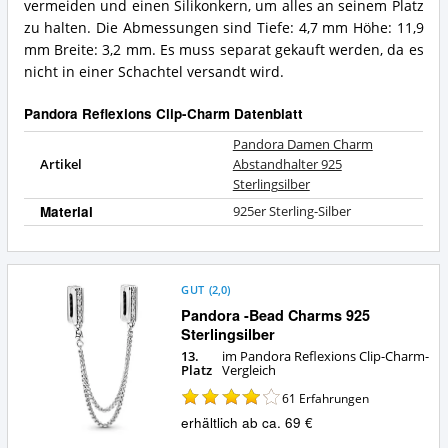
Pandora
vermeiden und einen Silikonkern, um alles an seinem Platz
Was
Reflexions
bietet
zu halten. Die Abmessungen sind Tiefe: 4,7 mm Höhe: 11,9
Clip-
dieser
mm Breite: 3,2 mm. Es muss separat gekauft werden, da es
Charm?
Pandora
nicht in einer Schachtel versandt wird.
Reflexions
Clip-
Pandora Reflexions Clip-Charm Datenblatt
Charm?
Pandora Damen Charm
Artikel
Abstandhalter 925
Sterlingsilber
Material
925er Sterling-Silber
GUT
(
2,0
)
Pandora -Bead Charms 925
Sterlingsilber
13.
im Pandora Reflexions Clip-Charm-
Platz
Vergleich
61
Erfahrungen
erhältlich ab ca. 69 €