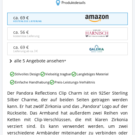
Produktdetails
Pandora
ca. 69 €
-
KOSTENLOSE LIEFERUNG
Bead
Charms
ca. 56 €
925
kostenlose Lieferung
Sterlingsilber
Angebote:
ca. 69 €
Lieferung ab ca.
3 €
Wo
ist
alle 5 Angebote ansehen
dieser
Pandora
Pandora
Reflexions
Stilvolles Design
Vielseitig tragbar
Langlebiges Material
-
Clip-
Einfache Handhabung
Preis-Leistungs-Verhältnis
Bead
Charm
Charms
erhältlich?
Der Pandora Reflections Clip Charm ist ein 925er Sterling
925
Pandora
Silber Charme, der auf beiden Seiten getragen werden
Sterlingsilber
-
Vorteile:
Bead
kann. Er hat zwölf Zirkonia und das „Pandora“ Logo auf der
Was
Charms
Rückseite. Das Armband hat außerdem zwei Reihen von
spricht
925
Ketten mit Clip-Verschlüssen, die mit klaren Zirkonia
für
Sterlingsilber
verziert sind. Es kann verwendet werden, um zwei
diesen
Zusammenfassung:
Pandora
verschiedene Armbänder miteinander zu verbinden oder
Was