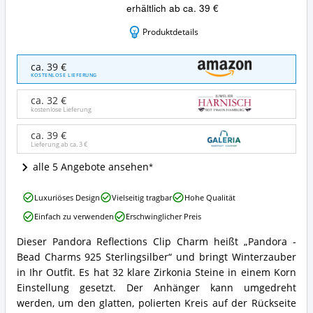
erhältlich ab ca. 39 €
Produktdetails
Pandora
ca. 39 €
-
KOSTENLOSE LIEFERUNG
Bead
Charms
ca. 32 €
925
kostenlose Lieferung
Sterlingsilber
Angebote:
ca. 39 €
Lieferung ab ca.
3 €
Wo
ist
alle 5 Angebote ansehen
dieser
Pandora
Pandora
Reflexions
Luxuriöses Design
Vielseitig tragbar
Hohe Qualität
-
Clip-
Einfach zu verwenden
Erschwinglicher Preis
Bead
Charm
Charms
erhältlich?
Dieser Pandora Reflections Clip Charm heißt „Pandora -
925
Pandora
Bead Charms 925 Sterlingsilber“ und bringt Winterzauber
Sterlingsilber
-
Vorteile:
Bead
in Ihr Outfit. Es hat 32 klare Zirkonia Steine in einem Korn
Was
Charms
Einstellung gesetzt. Der Anhänger kann umgedreht
spricht
925
werden, um den glatten, polierten Kreis auf der Rückseite
für
Sterlingsilber