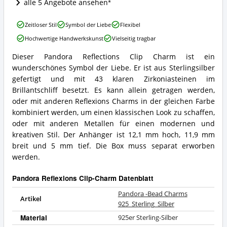
alle 5 Angebote ansehen
Pandora
Reflexions
Pandora
Clip-
Zeitloser Stil
Symbol der Liebe
Flexibel
-
Charm
Hochwertige Handwerkskunst
Vielseitig tragbar
Bead
erhältlich?
Charms
Dieser Pandora Reflections Clip Charm ist ein
925_Sterling_Silber
Pandora
wunderschönes Symbol der Liebe. Er ist aus Sterlingsilber
Vorteile:
-
Was
Bead
gefertigt und mit 43 klaren Zirkoniasteinen im
spricht
Charms
Brillantschliff besetzt. Es kann allein getragen werden,
für
925_Sterling_Silber
oder mit anderen Reflexions Charms in der gleichen Farbe
diesen
Zusammenfassung:
kombiniert werden, um einen klassischen Look zu schaffen,
Pandora
Was
Reflexions
oder mit anderen Metallen für einen modernen und
bietet
Clip-
dieser
kreativen Stil. Der Anhänger ist 12,1 mm hoch, 11,9 mm
Charm?
Pandora
breit und 5 mm tief. Die Box muss separat erworben
Reflexions
werden.
Clip-
Charm?
Pandora Reflexions Clip-Charm Datenblatt
Pandora -Bead Charms
Artikel
925_Sterling_Silber
Material
925er Sterling-Silber