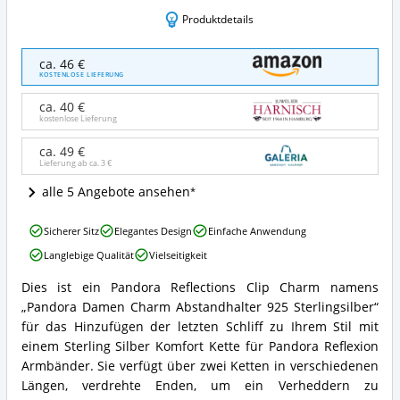
Produktdetails
Pandora
ca. 46 €
Damen
KOSTENLOSE LIEFERUNG
Charm
Abstandhalter
ca. 40 €
925
kostenlose Lieferung
Sterlingsilber
Angebote:
ca. 49 €
Lieferung ab ca.
3 €
Wo
ist
alle 5 Angebote ansehen
dieser
Pandora
Pandora
Reflexions
Sicherer Sitz
Elegantes Design
Einfache Anwendung
Damen
Clip-
Langlebige Qualität
Vielseitigkeit
Charm
Charm
Abstandhalter
erhältlich?
Dies ist ein Pandora Reflections Clip Charm namens
925
Pandora
„Pandora Damen Charm Abstandhalter 925 Sterlingsilber“
Sterlingsilber
Damen
Vorteile:
Charm
für das Hinzufügen der letzten Schliff zu Ihrem Stil mit
Was
Abstandhalter
einem Sterling Silber Komfort Kette für Pandora Reflexion
spricht
925
Armbänder. Sie verfügt über zwei Ketten in verschiedenen
für
Sterlingsilber
Längen, verdrehte Enden, um ein Verheddern zu
diesen
Zusammenfassung: