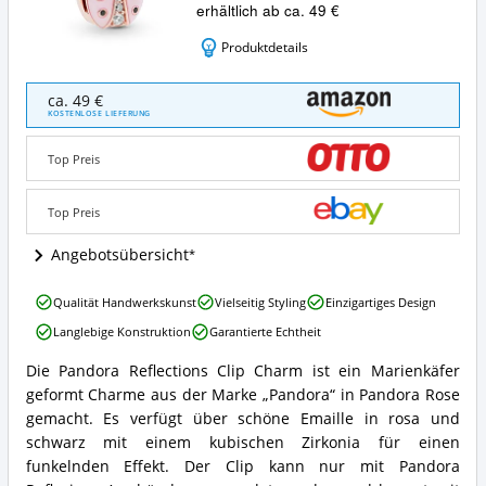
erhältlich ab ca. 49 €
Produktdetails
Pandora
ca. 49 €
-
KOSTENLOSE LIEFERUNG
Bead
Charms
Top Preis
Vergoldet
Angebote:
Wo
Top Preis
ist
dieser
Angebotsübersicht
Pandora
Reflexions
Pandora
Qualität Handwerkskunst
Vielseitig Styling
Einzigartiges Design
Clip-
-
Charm
Langlebige Konstruktion
Garantierte Echtheit
Bead
erhältlich?
Charms
Die Pandora Reflections Clip Charm ist ein Marienkäfer
Vergoldet
Pandora
geformt Charme aus der Marke „Pandora“ in Pandora Rose
Vorteile:
-
Was
Bead
gemacht. Es verfügt über schöne Emaille in rosa und
spricht
Charms
schwarz mit einem kubischen Zirkonia für einen
für
Vergoldet
funkelnden Effekt. Der Clip kann nur mit Pandora
diesen
Zusammenfassung: