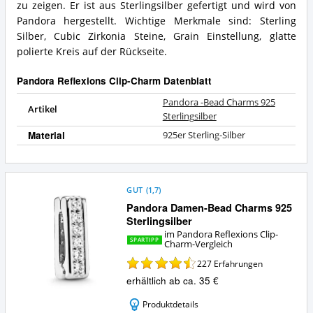
zu zeigen. Er ist aus Sterlingsilber gefertigt und wird von
diesen
Zusammenfassung:
Pandora
Pandora hergestellt. Wichtige Merkmale sind: Sterling
Was
Reflexions
bietet
Silber, Cubic Zirkonia Steine, Grain Einstellung, glatte
Clip-
dieser
polierte Kreis auf der Rückseite.
Charm?
Pandora
Reflexions
Pandora Reflexions Clip-Charm Datenblatt
Clip-
Charm?
Pandora -Bead Charms 925
Artikel
Sterlingsilber
Material
925er Sterling-Silber
GUT
(
1,7
)
Pandora Damen-Bead Charms 925
Sterlingsilber
im Pandora Reflexions Clip-
SPARTIPP
Charm-Vergleich
227
Erfahrungen
erhältlich ab ca. 35 €
Produktdetails