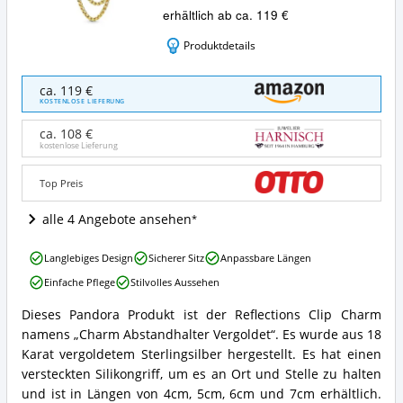
erhältlich ab ca. 119 €
Produktdetails
Pandora
ca. 119 €
-
KOSTENLOSE LIEFERUNG
Charm
Abstandhalter
ca. 108 €
Vergoldet
kostenlose Lieferung
Angebote:
Wo
Top Preis
ist
dieser
alle 4 Angebote ansehen
Pandora
Reflexions
Pandora
Clip-
Langlebiges Design
Sicherer Sitz
Anpassbare Längen
-
Charm
Einfache Pflege
Stilvolles Aussehen
Charm
erhältlich?
Abstandhalter
Dieses Pandora Produkt ist der Reflections Clip Charm
Vergoldet
Pandora
namens „Charm Abstandhalter Vergoldet“. Es wurde aus 18
Vorteile:
-
Was
Charm
Karat vergoldetem Sterlingsilber hergestellt. Es hat einen
spricht
Abstandhalter
versteckten Silikongriff, um es an Ort und Stelle zu halten
für
Vergoldet
und ist in Längen von 4cm, 5cm, 6cm und 7cm erhältlich.
diesen
Zusammenfassung: