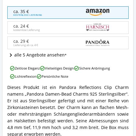
Pandora
ca. 35 €
Damen-
KOSTENLOSE LIEFERUNG
Bead
Charms
ca. 24 €
925
kostenlose Lieferung
Sterlingsilber
Angebote:
ca. 29 €
Lieferung ab ca.
4 €
Wo
ist
alle 5 Angebote ansehen
dieser
Pandora
Pandora
Reflexions
Zeitlose Eleganz
Vielseitiges Design
Sichere Anbringung
Damen-
Clip-
Lichtreflexion
Persönliche Note
Bead
Charm
Charms
erhältlich?
Dieses Produkt ist ein Pandora Reflections Clip Charm
925
Pandora
namens „Pandora Damen-Bead Charms 925 Sterlingsilber“.
Sterlingsilber
Damen-
Vorteile:
Bead
Er ist aus Sterlingsilber gefertigt und mit einer Reihe von
Was
Charms
Zirkoniasteinen besetzt. Der Charm kann an flachen Mesh-
spricht
925
oder mehrsträngigen Schlangengliederarmbändern sowie
für
Sterlingsilber
an Halsketten befestigt werden. Seine Abmessungen sind
diesen
Zusammenfassung:
Pandora
4,8 mm tief, 11,9 mm hoch und 3,2 mm breit. Die Box muss
Was
Reflexions
bietet
separat erworben werden.