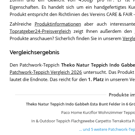
Eigenschaften. Es handelt sich um ein handgefertigtes Ku
Produkt entspricht den Richtlinien des Vereins CARE & FAIR 
Zahlreiche
Produktinformationen
aber auch interessante
Topratgeber24-Preisvergleich
zeigt Ihnen außerdem den gü
Produkte anschauen? Sicherlich finden Sie in unserem
Vergl
Vergleichsergebnis
Den Patchwork-Teppich
Theko Natur Teppich Indo Gabbe
Patchwork-Teppich Vergleich 2026
untersucht. Das Produkt
lautet die Endnote. Das reicht für den
1. Platz
in unserem Ver
Produkte im
b
b
b
G
Y
Theko Natur Teppich Indo Gabbeh Esta Bunt Felder in 6 G
Paco Home Kurzflor Wohnzimmer Teppich
In & Outdoor Teppich Flachgewebe Carpetto Terrakotta 
… und
5
weitere
Patchwork-Tep