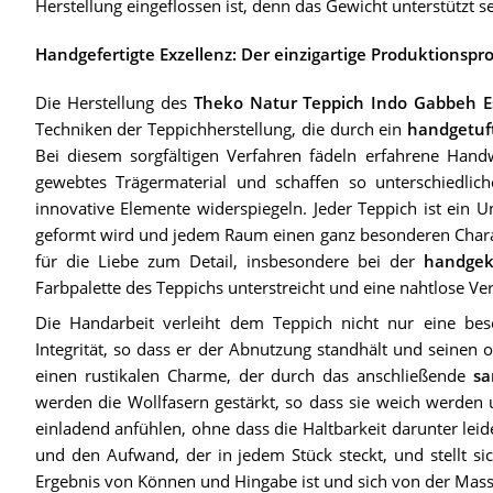
Herstellung eingeflossen ist, denn das Gewicht unterstützt s
Handgefertigte Exzellenz: Der einzigartige Produktionspr
Die Herstellung des
Theko Natur Teppich Indo Gabbeh E
Techniken der Teppichherstellung, die durch ein
handgetuf
Bei diesem sorgfältigen Verfahren fädeln erfahrene Hand
gewebtes Trägermaterial und schaffen so unterschiedlic
innovative Elemente widerspiegeln. Jeder Teppich ist ein U
geformt wird und jedem Raum einen ganz besonderen Charakt
für die Liebe zum Detail, insbesondere bei der
handgek
Farbpalette des Teppichs unterstreicht und eine nahtlose V
Die Handarbeit verleiht dem Teppich nicht nur eine beso
Integrität, so dass er der Abnutzung standhält und seinen 
einen rustikalen Charme, der durch das anschließende
sa
werden die Wollfasern gestärkt, so dass sie weich werden un
einladend anfühlen, ohne dass die Haltbarkeit darunter leide
und den Aufwand, der in jedem Stück steckt, und stellt sic
Ergebnis von Können und Hingabe ist und sich von der Mas