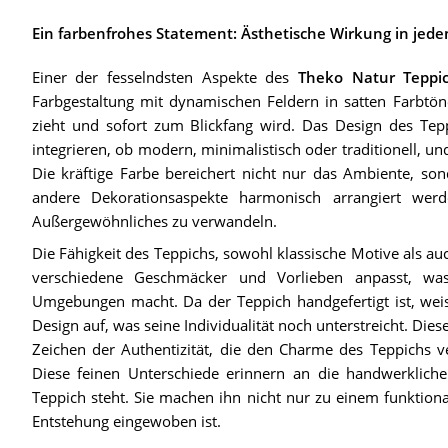
Ein farbenfrohes Statement: Ästhetische Wirkung in je
Einer der fesselndsten Aspekte des
Theko Natur Teppi
Farbgestaltung mit dynamischen Feldern in satten Farbtö
zieht und sofort zum Blickfang wird. Das Design des Teppi
integrieren, ob modern, minimalistisch oder traditionell, und 
Die kräftige Farbe bereichert nicht nur das Ambiente, so
andere Dekorationsaspekte harmonisch arrangiert w
Außergewöhnliches zu verwandeln.
Die Fähigkeit des Teppichs, sowohl klassische Motive als au
verschiedene Geschmäcker und Vorlieben anpasst, was 
Umgebungen macht. Da der Teppich handgefertigt ist, weis
Design auf, was seine Individualität noch unterstreicht. D
Zeichen der Authentizität, die den Charme des Teppichs v
Diese feinen Unterschiede erinnern an die handwerkliche 
Teppich steht. Sie machen ihn nicht nur zu einem funktiona
Entstehung eingewoben ist.