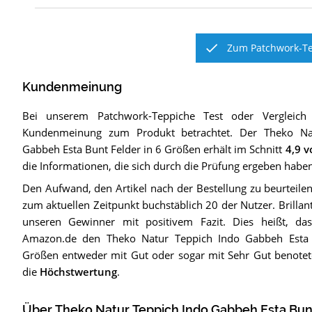
Zum Patchwork-Te
Kundenmeinung
Bei unserem
Patchwork-Teppiche
Test oder Vergleich
Kundenmeinung zum Produkt betrachtet.
Der
Theko Na
Gabbeh Esta Bunt Felder in 6 Größen
erhält im Schnitt
4,9
vo
die Informationen, die sich durch die Prüfung ergeben haben
Den Aufwand, den Artikel nach der Bestellung zu beurteilen
zum aktuellen Zeitpunkt buchstäblich 20 der Nutzer. Brilla
unseren Gewinner mit positivem Fazit. Dies heißt, da
Amazon.de den Theko Natur Teppich Indo Gabbeh Esta 
Größen entweder mit Gut oder sogar mit Sehr Gut benoteten
die
Höchstwertung
.
Über Theko Natur Teppich Indo Gabbeh Esta Bunt