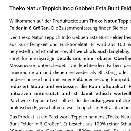
Theko Natur Teppich Indo Gabbeh Esta Bunt Feld
Willkommen auf der Produktseite zum
Theko Natur Teppi
Felder in 6 Größen
. Die Zusammenfassung finden Sie hier:
Der Theko Natur Teppich Indo Gabbeh Esta Bunt Felder bes
aus Kunstfertigkeit und Funktionalität. Er wird aus 100 %
hergestellt und ist daher sowohl
weich als auch langlebig
.
sorgt für
einzigartige Details und eine robuste Oberfl
Massenware unterscheidet. Die leuchtenden Farben pas
Innenräume an und dienen entweder als Blickfang oder al
bodenschonend und mit einer Fußbodenheizung kompatib
reduziert Staub und verbessert die Raumluftqualität
. 
Initiativen unterstützt und ist damit ethisch wertvol
Patchwork-Teppich-Test solltest du die
außergewöhnliche
praktischen Eigenschaften dieses Teppichs in Betracht ziehen
Das Produkt ist ein Patchwork-Teppich namens „Theko Natu
Bunt Felder in 6 Größen“. Er besteht aus 100% reiner Schu
20mm und ein Gewicht von 4500gr pro m². Er ist für