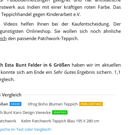
nstwerk aus Indien mit einer kräftigen roten Farbe. Das
- Teppichhandel gegen Kinderarbeit e.V.
 Videos helfen Ihnen bei der Kaufentscheidung. Der
nstigsten Onlineshop. Sie wollen sich noch ähnliche
eich
den passende Patchwork-Teppich.
h Esta Bunt Felder in 6 Größen
haben wir im aktuellen
 konnte sich am Ende ein
Sehr Gut
es Ergebnis sichern. 1,1
gleich.
 Vergleich
amyum Afra Bedruckter Teppich Chenille-Druck
amyum Denise Bedruckter Teppich Chenille-Druck
amyum Trunk Bedruckter Teppich Chenille-Druck
enerisch Teppich Wohnzimmer 160 x 230 cm
XISHOME Teppich Moderner Kurzflor Weich Teppiche Geometrisches
rößen
Xfrog Boho Blumen Teppich
SIEGER
PREIS-LEISTUNG
 Bunt Karo Design Vierecke
SPARTIPP
Patchwork
Kelim Patchwork Teppich Blau 195 X 280 cm
piche
im Test oder Vergleich!