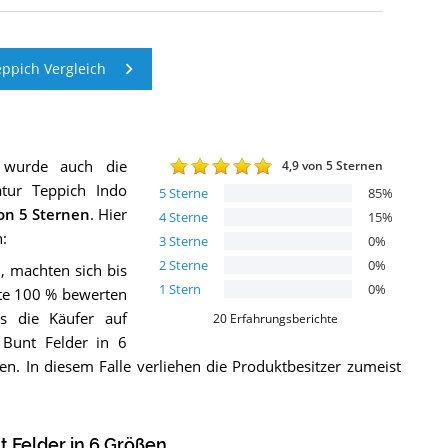
ppich Vergleich
 wurde auch die
4,9
von 5 Sternen
tur Teppich Indo
5
Sterne
85
%
n 5 Sternen
. Hier
4
Sterne
15
%
:
3
Sterne
0
%
2
Sterne
0
%
, machten sich bis
1
Stern
0
%
nte 100 % bewerten
ss die Käufer auf
20
Erfahrungsberichte
Bunt Felder in 6
. In diesem Falle verliehen die Produktbesitzer zumeist
 Felder in 6 Größen