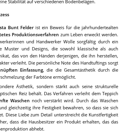
eine Stabilität auf verschiedenen Bodenbelägen.
ozess
sta Bunt Felder
ist ein Beweis für die jahrhundertealten
tetes Produktionsverfahren
zum Leben erweckt werden.
werkerinnen und Handwerker Wolle sorgfältig durch ein
he Muster und Designs, die sowohl klassische als auch
nikat, das von den Händen derjenigen, die ihn herstellen,
er verleiht. Die persönliche Note des Handtuftings sorgt
nüpften Einfassung
, die die Gesamtästhetik durch die
erschmelzung der Farbtöne ermöglicht.
ndere Ästhetik, sondern stärkt auch seine strukturelle
optischen Reiz behält. Das Verfahren verleiht dem Teppich
nfte Waschen
noch verstärkt wird. Durch das Waschen
d gleichzeitig ihre Festigkeit bewahren, so dass sie sich
t. Diese Liebe zum Detail unterstreicht die Kunstfertigkeit
her, dass die Hausbesitzer ein Produkt erhalten, das das
senproduktion abhebt.