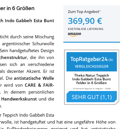
er in 6 Größen
Zum Top Angebot
369,90 €
ch Indo Gabbeh Esta Bunt
KOSTENLOSE LIEFERUNG
ticht durch seine Mischung
 argentinischer Schurwolle
 Sein handgetuftetes Design
ächenstruktur
, die ihn von
sen sich an verschiedene
VERGLEICHSSIEGER
s dezenter Akzent. Er ist
Theko Natur Teppich
el. Die
antistatische Wolle
Indo Gabbeh Esta Bunt
Felder in 6 Größen
Er wird von
CARE & FAIR-
10 Patchwork-Teppiche im Vergleich
–
12/2025
l
. In deinem persönlichen
SEHR GUT
(
1,1
)
 Handwerkskunst
und die
.
r Teppich Indo Gabbeh Esta
rwolle, ist handgetuftet und hat eine ungefähre Höhe von
 Fußbodenheizungen geeignet und hat antistatische