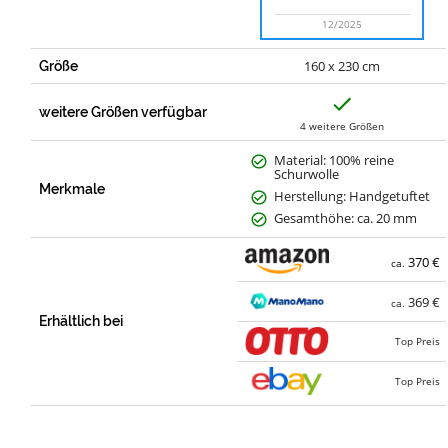
12/2025
160 x 230 cm
Größe
J
a
weitere Größen verfügbar
4 weitere Größen
Material: 100% reine
Schurwolle
Merkmale
Herstellung: Handgetuftet
Gesamthöhe: ca. 20 mm
370 €
ca.
369 €
ca.
Erhältlich bei
Top Preis
Top Preis