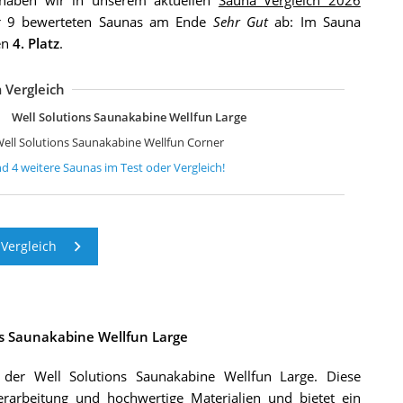
aben wir in unserem aktuellen
Sauna Vergleich 2026
der 9 bewerteten Saunas am Ende
Sehr Gut
ab: Im Sauna
en
4. Platz
.
 Vergleich
ell Solutions Bi-o Sauna Alaska Mini
cksauna mit Harvia Saunaofen
ome Deluxe Skyline XL BIG Saunakabine
ome Deluxe Skyline L Saunakabine
Well Solutions Saunakabine Wellfun Large
ell Solutions Saunakabine Wellfun Corner
nd
4
weitere
Saunas
im Test oder Vergleich!
Vergleich
ons Saunakabine Wellfun Large
 der Well Solutions Saunakabine Wellfun Large. Diese
rarbeitung und hochwertige Materialien und bietet ein