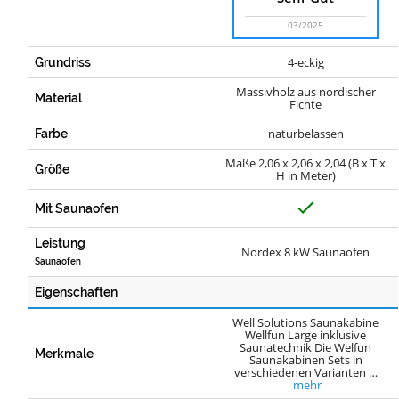
03/2025
4-eckig
Grundriss
Massivholz aus nordischer
Material
Fichte
naturbelassen
Farbe
Maße 2,06 x 2,06 x 2,04 (B x T x
Größe
H in Meter)
J
Mit Saunaofen
a
Leistung
Nordex 8 kW Saunaofen
Saunaofen
Eigenschaften
Well Solutions Saunakabine
Wellfun Large inklusive
Saunatechnik Die Welfun
Merkmale
Saunakabinen Sets in
verschiedenen Varianten …
mehr