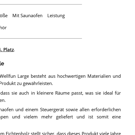
öße
Mit Saunaofen
Leistung
hör
4. Platz
.
le
 Wellfun Large besteht aus hochwertigen Materialien und
 Produkt zu gewährleisten.
 dass sie auch in kleinere Räume passt, was sie ideal für
en.
aofen und einem Steuergerät sowie allen erforderlichen
mpen und vielem mehr geliefert und ist somit eine
 Fichtenholz stellt sicher, dass dieses Produkt viele Jahre