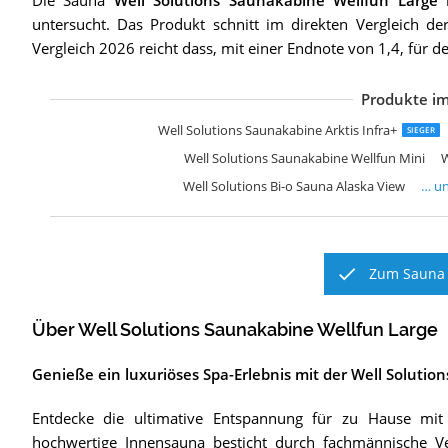
Die Sauna
Well Solutions Saunakabine Wellfun Large
h
untersucht. Das Produkt schnitt im direkten Vergleich 
Vergleich 2026 reicht dass, mit einer Endnote von 1,4, für d
Produkte im
W
E
H
H
Well Solutions Saunakabine Arktis Infra+
SIEGER
Well Solutions Saunakabine Wellfun Mini
W
Well Solutions Bi-o Sauna Alaska View
… u
Zum Sauna 
Über Well Solutions Saunakabine Wellfun Large
Genieße ein luxuriöses Spa-Erlebnis mit der Well Soluti
Entdecke die ultimative Entspannung für zu Hause mit
hochwertige Innensauna besticht durch fachmännische Ve