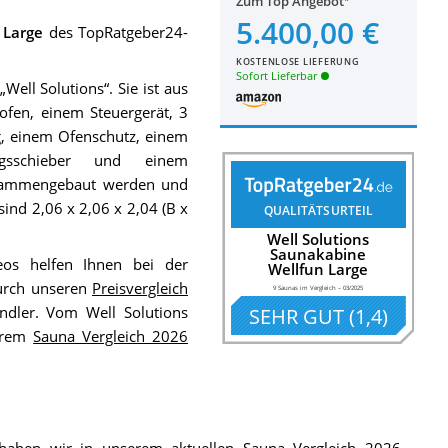
Zum Top Angebot
5.400,00 €
 Large
des TopRatgeber24-
KOSTENLOSE LIEFERUNG
Sofort Lieferbar
ell Solutions“. Sie ist aus
ofen, einem Steuergerät, 3
g, einem Ofenschutz, einem
ngsschieber und einem
zusammengebaut werden und
ind 2,06 x 2,06 x 2,04 (B x
QUALITÄTSURTEIL
Well Solutions
Saunakabine
eos helfen Ihnen bei der
Wellfun Large
Durch unseren
Preisvergleich
9 Saunas im Vergleich
–
03/2025
ndler. Vom Well Solutions
SEHR GUT
(
1,4
)
serem
Sauna Vergleich 2026