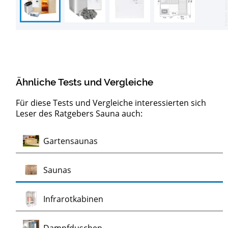
Ähnliche Tests und Vergleiche
Für diese Tests und Vergleiche interessierten sich
Leser des Ratgebers Sauna auch:
Test
Test
Test
Test
Test
Sauna Sets
Die Saunakissen
Saunakübel
Saunasteine
Saunakopfstützen
Dampfgeneratoren
Test
Gartensaunas
Test
Test
Saunas
Test
Infrarotkabinen
Test