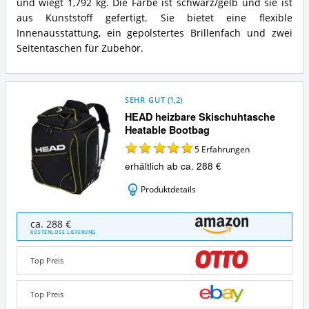
und wiegt 1,792 kg. Die Farbe ist schwarz/gelb und sie ist
aus Kunststoff gefertigt. Sie bietet eine flexible
Innenausstattung, ein gepolstertes Brillenfach und zwei
Seitentaschen für Zubehör.
SEHR GUT
(
1,2
)
HEAD heizbare Skischuhtasche
Heatable Bootbag
5
Erfahrungen
erhältlich ab ca. 288 €
Produktdetails
HEAD
ca. 288 €
heizbare
KOSTENLOSE LIEFERUNG
Skischuhtasche
Heatable
Top Preis
Bootbag
Angebote:
Wo
Top Preis
ist