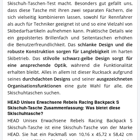
für
Skischuh-Taschen-Test macht. Besonders gut gefällt uns,
diese
dass diese Tasche mit ihren zwei separaten Fächern, die
Skischuhtasche?
sich vielseitig kombinieren lassen, sowohl für Rennfahrer
als auch für Techniker geeignet ist und so eine Vielzahl von
Skibedarfsartikeln aufnehmen kann. Praktische Details wie
ein gepolstertes Brillenfach und Seitentaschen erhöhen
die Benutzerfreundlichkeit. Das
schlanke Design und die
robuste Konstruktion sorgen für Langlebigkeit
im harten
Skibetrieb. Das
stilvolle schwarz-gelbe Design sorgt für
eine ansprechende Optik
, während die Funktionalität
erhalten bleibt. Alles in allem ist dieser Rucksack aufgrund
seines
durchdachten Designs
und seiner
ausgezeichneten
Organisationsfunktionen
eine gute Wahl für alle, die
Skischuhtaschen suchen.
HEAD Unisex Erwachsene Rebels Racing Backpack S
Skischuh-Tasche Zusammenfassung: Was bietet diese
Skischuhtasche?
HEAD Unisex Erwachsene Rebels Racing Backpack S
Skischuh-Tasche ist eine Skischuh-Tasche von der Marke
HEAD. Sie hat ein Packmaß von 10,16 x 45,72 x 58,42 cm