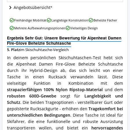
Wo
ist
Angebotsübersicht
diese
Skischuhtasche
Alpenheat
Freihändige Mobilität
Langlebige Konstruktion
Beheizte Fächer
erhältlich?
Damen
Mehrere Aufbewahrungsoptionen
Vielseitiges Design
Fire-
Glove
Ergebnis Sehr Gut: Unsere Bewertung für Alpenheat Damen
Beheizte
Fire-Glove Beheizte Schuhtasche
Schuhtasche
5. Platz
im Skischuhtasche-Vergleich
Vorteile:
Was
In deinem persönlichen Skischuhtaschen-Test hebt sich
spricht
die Alpenheat Damen Fire-Glove Beheizte Schuhtasche
für
durch ihr Hybrid-Design ab, das sich leicht von einer
diese
Skischuhtasche?
Tasche in einen Rucksack verwandeln lässt. Diese
vielseitige Funktion in Kombination mit dem
strapazierfähigen 100% Nylon Ripstop-Material
und dem
robusten 600D-Gewebe
sorgt für
Langlebigkeit und
Schutz
. Die beiden Trageoptionen - verstellbarer Gurt oder
gepolsterte Rucksackgurte - erhöhen den
Tragekomfort bei
unterschiedlichen Bedingungen
. Diese Tasche ist ideal für
Skifahrer, die eine funktionelle und robuste Ausrüstung
transportieren wollen, und bietet ein
hervorragendes