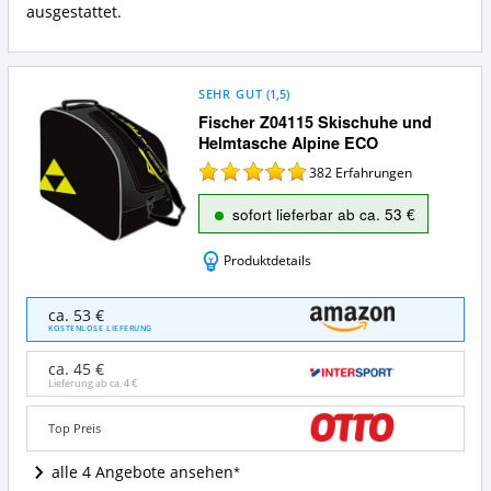
ausgestattet.
SEHR GUT
(
1,5
)
Fischer Z04115 Skischuhe und
Helmtasche Alpine ECO
382
Erfahrungen
sofort lieferbar ab ca. 53 €
Produktdetails
Fischer
ca. 53 €
Z04115
KOSTENLOSE LIEFERUNG
Skischuhe
und
ca. 45 €
Helmtasche
Lieferung ab ca.
4 €
Alpine
ECO
Top Preis
Angebote:
Wo
alle 4 Angebote ansehen
ist