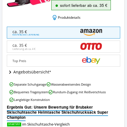
sofort lieferbar ab ca. 35 €
Produktdetails
Brubaker
ca. 35 €
Skischuhtasche
KOSTENLOSE LIEFERUNG
Helmtasche
Skischuhrucksack
ca. 35 €
Super
Lieferung ab ca.
4 €
Champion
Angebote:
Top Preis
Wo
ist
Angebotsübersicht
diese
Skischuhtasche
Brubaker
erhältlich?
Separate Schuhgarage
Wasserabweisendes Design
Skischuhtasche
Bequemes Tragesystem
Rundum-Zugang mit Reißverschluss
Helmtasche
Skischuhrucksack
Langlebige Konstruktion
Super
Ergebnis Gut: Unsere Bewertung für Brubaker
Champion
Skischuhtasche Helmtasche Skischuhrucksack Super
Vorteile:
Champion
Was
spricht
im Skischuhtasche-Vergleich
SPARTIPP