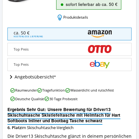
sofort lieferbar ab ca. 50 €
Produktdetails
Driver13
ca. 50 €
Skischuhtasche
KOSTENLOSE LIEFERUNG
Skistiefeltasche
mit
Top Preis
Helmfach
für
Hart
Top Preis
Softboots
Inliner
Angebotsübersicht
und
Bootbag
Driver13
Raumwunder
Tragefunktion
Wasserdicht und rutschfest
Tasche
Skischuhtasche
schwarz
Deutsche Qualität
30 Tage Probezeit
Skistiefeltasche
Angebote:
mit
Wo
Ergebnis Sehr Gut: Unsere Bewertung für Driver13
Helmfach
ist
Skischuhtasche Skistiefeltasche mit Helmfach für Hart
für
diese
Softboots Inliner und Bootbag Tasche schwarz
Hart
Skischuhtasche
6. Platz
im Skischuhtasche-Vergleich
Softboots
erhältlich?
Inliner
Die Driver13 Skischuhtasche glänzt in deinem persönlichen