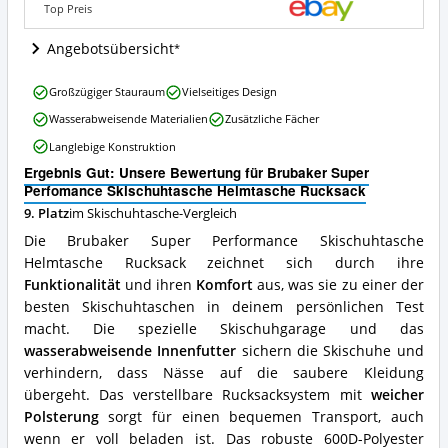
Angebote:
Top Preis
Wo
ist
Angebotsübersicht
diese
Skischuhtasche
Brubaker
erhältlich?
Großzügiger Stauraum
Vielseitiges Design
Super
Wasserabweisende Materialien
Zusätzliche Fächer
Perfomance
Skischuhtasche
Langlebige Konstruktion
Helmtasche
Ergebnis Gut: Unsere Bewertung für Brubaker Super
Rucksack
Perfomance Skischuhtasche Helmtasche Rucksack
Vorteile:
Was
9. Platz
im Skischuhtasche-Vergleich
spricht
Die Brubaker Super Performance Skischuhtasche
für
Helmtasche Rucksack zeichnet sich durch ihre
diese
Funktionalität
und ihren
Komfort
aus, was sie zu einer der
Skischuhtasche?
besten Skischuhtaschen in deinem persönlichen Test
macht. Die spezielle Skischuhgarage und das
wasserabweisende Innenfutter
sichern die Skischuhe und
verhindern, dass Nässe auf die saubere Kleidung
übergeht. Das verstellbare Rucksacksystem mit
weicher
Polsterung
sorgt für einen bequemen Transport, auch
wenn er voll beladen ist. Das robuste 600D-Polyester