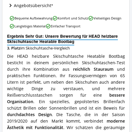
diese
Angebotsübersicht
Skischuhtasche
erhältlich?
HEAD
Bequeme Aufbewahrung
Komfort und Schutz
Vielseitiges Design
heizbare
Langlebiges Material
Einfacher Transport
Skischuhtasche
Heatable
Ergebnis Sehr Gut: Unsere Bewertung für HEAD heizbare
Bootbag
Skischuhtasche Heatable Bootbag
Vorteile:
3. Platz
im Skischuhtasche-Vergleich
Was
spricht
Die HEAD heizbare Skischuhtasche Heatable Bootbag
für
besticht in deinem persönlichen Skischuhtaschen-Test
diese
durch ihre Kombination aus
reichlich Stauraum
und
Skischuhtasche?
praktischen Funktionen. Ihr Fassungsvermögen von 65
Litern ist perfekt, um neben den Skischuhen auch andere
wichtige Dinge zu verstauen, und mehrere
Reißverschlusstaschen sorgen für eine
bessere
Organisation
. Ein spezielles, gepolstertes Brillenfach
schützt Brillen oder Sonnenbrillen und ist ein Beweis für
durchdachtes Design
. Die Tasche, die in der Saison
2019/2020 auf den Markt kommt, verbindet
moderne
Ästhetik mit Funktionalität
. Wir schätzen die geräumige