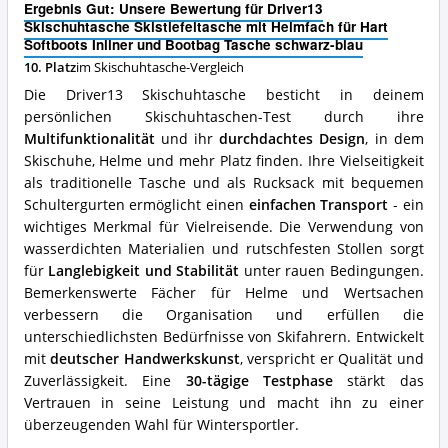
Angebote:
Ergebnis Gut: Unsere Bewertung für Driver13
Helmfach
Wo
Skischuhtasche Skistiefeltasche mit Helmfach für Hart
für
ist
Softboots Inliner und Bootbag Tasche schwarz-blau
Hart
diese
10. Platz
im Skischuhtasche-Vergleich
Softboots
Skischuhtasche
Inliner
erhältlich?
Die Driver13 Skischuhtasche besticht in deinem
und
persönlichen Skischuhtaschen-Test durch ihre
Bootbag
Multifunktionalität
und ihr
durchdachtes Design
, in dem
Tasche
schwarz-
Skischuhe, Helme und mehr Platz finden. Ihre Vielseitigkeit
blau
als traditionelle Tasche und als Rucksack mit bequemen
Vorteile:
Schultergurten ermöglicht einen
einfachen Transport
- ein
Was
wichtiges Merkmal für Vielreisende. Die Verwendung von
spricht
wasserdichten Materialien und rutschfesten Stollen sorgt
für
diese
für
Langlebigkeit und Stabilität
unter rauen Bedingungen.
Skischuhtasche?
Bemerkenswerte Fächer für Helme und Wertsachen
verbessern die Organisation und erfüllen die
unterschiedlichsten Bedürfnisse von Skifahrern. Entwickelt
mit
deutscher Handwerkskunst
, verspricht er Qualität und
Zuverlässigkeit. Eine
30-tägige Testphase
stärkt das
Vertrauen in seine Leistung und macht ihn zu einer
überzeugenden Wahl für Wintersportler.