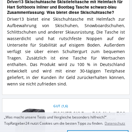
Driver13 Skischuhtasche Skistiefeltasche mit Helmfach für
Hart Softboots Inliner und Bootbag Tasche schwarz-blau
Zusammenfassung: Was bietet diese Skischuhtasche?
Driver13 bietet eine Skischuhtasche mit Helmfach zur
Aufbewahrung von Skischuhen, Snowboardschuhen,
Schlittschuhen und anderer Skiausrüstung. Die Tasche ist
wasserdicht und hat rutschfeste Noppen auf der
Unterseite für Stabilität auf eisigem Boden. Außerdem
verfügt sie über einen Schultergurt zum bequemen
Tragen. Zusätzlich ist eine Tasche für Wertsachen
enthalten. Das Produkt wird zu 100 % in Deutschland
entwickelt und wird mit einer 30-tägigen Testphase
geliefert, in der Kunden ihr Geld zurückerhalten können,
wenn sie nicht zufrieden sind.
GUT
(
1,6
)
FISCHER SKI Boot BAG Alpine ECO
„Was macht unsere Tests und Vergleiche besonders hilfreich?“
2020 Skischuhtasche Softboot
TopRatgeber24 nutzt Cookies um die besten Tipps zu finden.
Datenschutz
Schuhtasche Z03219