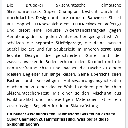
für
Die Brubaker Skischuhtasche Helmtasche
diese
Skischuhrucksack Super Champion besticht durch ihr
Skischuhtasche?
durchdachtes Design
und ihre
robuste Bauweise
. Sie ist
aus doppelt PU-beschichtetem 600D-Polyester gefertigt
und bietet eine robuste Widerstandsfähigkeit gegen
Abnutzung, die für jeden Wintersportler geeignet ist. Wir
schätzen die
separate Stiefelgarage
, die deine nassen
Stiefel isoliert und für Sauberkeit im Inneren sorgt. Das
leichte Design
, die gepolsterten Gurte und der
wasserabweisende Boden erhöhen den Komfort und die
Benutzerfreundlichkeit und machen die Tasche zu einem
idealen Begleiter für lange Reisen. Seine
übersichtlichen
Fächer
und vielseitigen Aufbewahrungsmöglichkeiten
machen ihn zu einer idealen Wahl in deinem persönlichen
Skischuhtaschen-Test. Mit einer soliden Mischung aus
Funktionalität und hochwertigen Materialien ist er ein
zuverlässiger Begleiter für deine Skiausrüstung.
Brubaker Skischuhtasche Helmtasche Skischuhrucksack
Super Champion Zusammenfassung: Was bietet diese
Skischuhtasche?