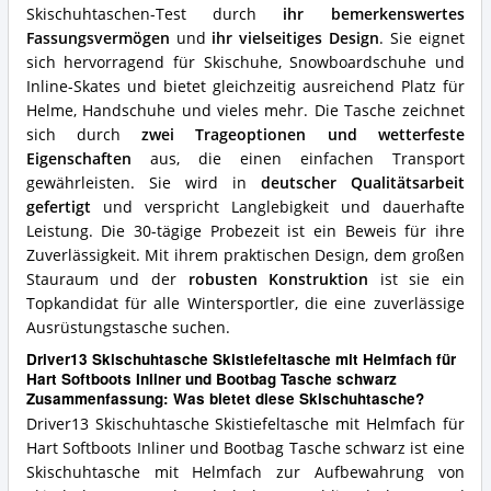
und
Skischuhtaschen-Test durch
ihr bemerkenswertes
Bootbag
Fassungsvermögen
und
ihr vielseitiges Design
. Sie eignet
Tasche
schwarz
sich hervorragend für Skischuhe, Snowboardschuhe und
Vorteile:
Inline-Skates und bietet gleichzeitig ausreichend Platz für
Was
Helme, Handschuhe und vieles mehr. Die Tasche zeichnet
spricht
sich durch
zwei Trageoptionen und wetterfeste
für
Eigenschaften
aus, die einen einfachen Transport
diese
Skischuhtasche?
gewährleisten. Sie wird in
deutscher Qualitätsarbeit
gefertigt
und verspricht Langlebigkeit und dauerhafte
Leistung. Die 30-tägige Probezeit ist ein Beweis für ihre
Zuverlässigkeit. Mit ihrem praktischen Design, dem großen
Stauraum und der
robusten Konstruktion
ist sie ein
Topkandidat für alle Wintersportler, die eine zuverlässige
Ausrüstungstasche suchen.
Driver13 Skischuhtasche Skistiefeltasche mit Helmfach für
Hart Softboots Inliner und Bootbag Tasche schwarz
Zusammenfassung: Was bietet diese Skischuhtasche?
Driver13 Skischuhtasche Skistiefeltasche mit Helmfach für
Hart Softboots Inliner und Bootbag Tasche schwarz ist eine
Skischuhtasche mit Helmfach zur Aufbewahrung von