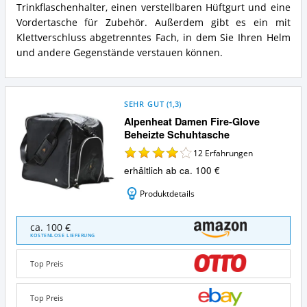
Trinkflaschenhalter, einen verstellbaren Hüftgurt und eine
Vordertasche für Zubehör. Außerdem gibt es ein mit
Klettverschluss abgetrenntes Fach, in dem Sie Ihren Helm
und andere Gegenstände verstauen können.
SEHR GUT
(
1,3
)
Alpenheat Damen Fire-Glove
Beheizte Schuhtasche
12
Erfahrungen
erhältlich ab ca. 100 €
Produktdetails
Alpenheat
ca. 100 €
Damen
KOSTENLOSE LIEFERUNG
Fire-
Glove
Top Preis
Beheizte
Schuhtasche
Angebote:
Top Preis