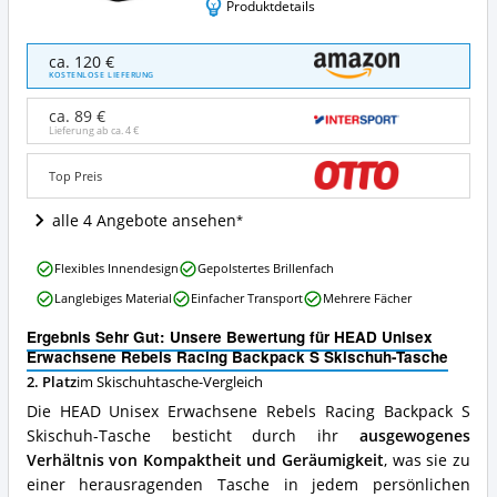
Produktdetails
HEAD
ca. 120 €
Unisex
KOSTENLOSE LIEFERUNG
Erwachsene
Rebels
ca. 89 €
Racing
Lieferung ab ca.
4 €
Backpack
S
Top Preis
Skischuh-
Tasche
alle 4 Angebote ansehen
Angebote:
Wo
HEAD
ist
Flexibles Innendesign
Gepolstertes Brillenfach
Unisex
diese
Langlebiges Material
Einfacher Transport
Mehrere Fächer
Erwachsene
Skischuhtasche
Rebels
erhältlich?
Ergebnis Sehr Gut: Unsere Bewertung für HEAD Unisex
Racing
Erwachsene Rebels Racing Backpack S Skischuh-Tasche
Backpack
2. Platz
im Skischuhtasche-Vergleich
S
Skischuh-
Die HEAD Unisex Erwachsene Rebels Racing Backpack S
Tasche
Skischuh-Tasche besticht durch ihr
ausgewogenes
Vorteile:
Verhältnis von Kompaktheit und Geräumigkeit
, was sie zu
Was
spricht
einer herausragenden Tasche in jedem persönlichen