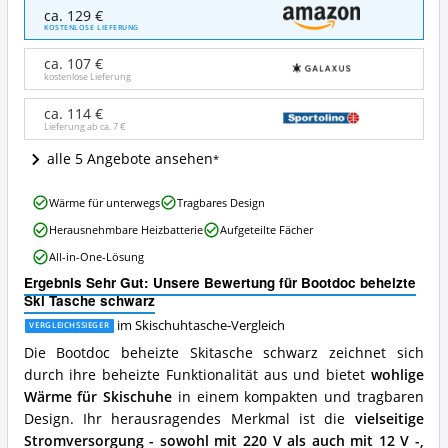
Bootdoc
ca. 129 €
beheizte
KOSTENLOSE LIEFERUNG
Ski
Tasche
ca. 107 €
schwarz
kostenlose Lieferung
Angebote:
Wo
ca. 114 €
Lieferung ab ca.
7 €
ist
diese
alle 5 Angebote ansehen
Skischuhtasche
erhältlich?
Bootdoc
Wärme für unterwegs
Tragbares Design
beheizte
Herausnehmbare Heizbatterie
Aufgeteilte Fächer
Ski
Tasche
All-in-One-Lösung
schwarz
Ergebnis Sehr Gut: Unsere Bewertung für Bootdoc beheizte
Vorteile:
Ski Tasche schwarz
Was
spricht
im Skischuhtasche-Vergleich
VERGLEICHSSIEGER
für
Die Bootdoc beheizte Skitasche schwarz zeichnet sich
diese
durch ihre beheizte Funktionalität aus und bietet
wohlige
Skischuhtasche?
Wärme für Skischuhe
in einem kompakten und tragbaren
Design. Ihr herausragendes Merkmal ist die
vielseitige
Stromversorgung - sowohl mit 220 V als auch mit 12 V -,