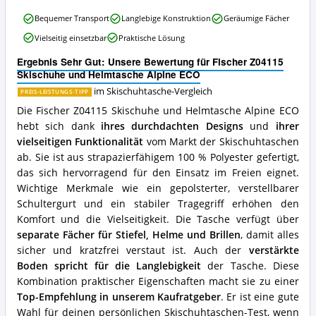
diese
Fischer
Skischuhtasche
Bequemer Transport
Langlebige Konstruktion
Geräumige Fächer
Z04115
erhältlich?
Vielseitig einsetzbar
Praktische Lösung
Skischuhe
und
Ergebnis Sehr Gut: Unsere Bewertung für Fischer Z04115
Helmtasche
Skischuhe und Helmtasche Alpine ECO
Alpine
ECO
im Skischuhtasche-Vergleich
PREIS-LEISTUNGS-TIPP
Vorteile:
Die Fischer Z04115 Skischuhe und Helmtasche Alpine ECO
Was
hebt sich dank
ihres durchdachten Designs
und
ihrer
spricht
vielseitigen Funktionalität
vom Markt der Skischuhtaschen
für
diese
ab. Sie ist aus strapazierfähigem 100 % Polyester gefertigt,
Skischuhtasche?
das sich hervorragend für den Einsatz im Freien eignet.
Wichtige Merkmale wie ein gepolsterter, verstellbarer
Schultergurt und ein stabiler Tragegriff erhöhen den
Komfort und die Vielseitigkeit. Die Tasche verfügt über
separate Fächer für Stiefel, Helme und Brillen
, damit alles
sicher und kratzfrei verstaut ist. Auch der
verstärkte
Boden spricht für die Langlebigkeit
der Tasche. Diese
Kombination praktischer Eigenschaften macht sie zu einer
Top-Empfehlung in unserem Kaufratgeber
. Er ist eine gute
Wahl für deinen persönlichen Skischuhtaschen-Test, wenn