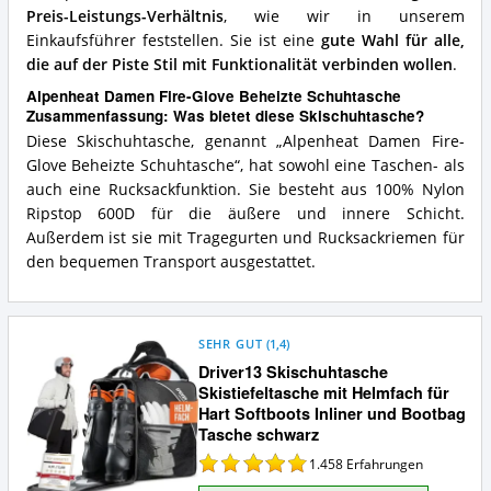
Preis-Leistungs-Verhältnis
, wie wir in unserem
Einkaufsführer feststellen. Sie ist eine
gute Wahl für alle,
die auf der Piste Stil mit Funktionalität verbinden wollen
.
Alpenheat Damen Fire-Glove Beheizte Schuhtasche
Zusammenfassung: Was bietet diese Skischuhtasche?
Diese Skischuhtasche, genannt „Alpenheat Damen Fire-
Glove Beheizte Schuhtasche“, hat sowohl eine Taschen- als
auch eine Rucksackfunktion. Sie besteht aus 100% Nylon
Ripstop 600D für die äußere und innere Schicht.
Außerdem ist sie mit Tragegurten und Rucksackriemen für
den bequemen Transport ausgestattet.
SEHR GUT
(
1,4
)
Driver13 Skischuhtasche
Skistiefeltasche mit Helmfach für
Hart Softboots Inliner und Bootbag
Tasche schwarz
1.458
Erfahrungen