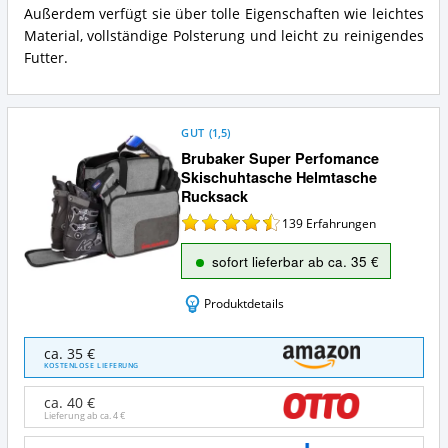
Außerdem verfügt sie über tolle Eigenschaften wie leichtes
Material, vollständige Polsterung und leicht zu reinigendes
Futter.
GUT
(
1,5
)
Brubaker Super Perfomance
Skischuhtasche Helmtasche
Rucksack
139
Erfahrungen
sofort lieferbar ab ca. 35 €
Produktdetails
Brubaker
ca. 35 €
Super
KOSTENLOSE LIEFERUNG
Perfomance
Skischuhtasche
ca. 40 €
Helmtasche
Lieferung ab ca.
4 €
Rucksack