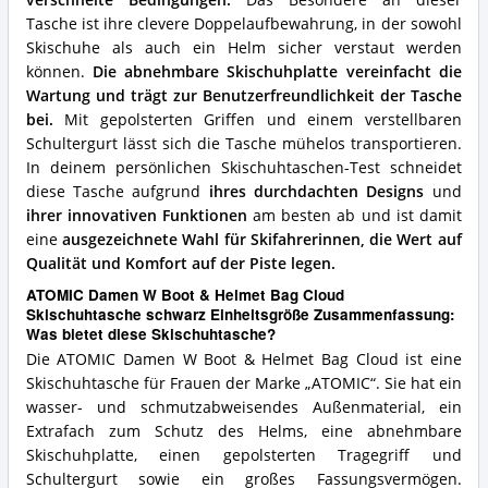
Tasche ist ihre clevere Doppelaufbewahrung, in der sowohl
Skischuhe als auch ein Helm sicher verstaut werden
können.
Die abnehmbare Skischuhplatte vereinfacht die
Wartung und trägt zur Benutzerfreundlichkeit der Tasche
bei.
Mit gepolsterten Griffen und einem verstellbaren
Schultergurt lässt sich die Tasche mühelos transportieren.
In deinem persönlichen Skischuhtaschen-Test schneidet
diese Tasche aufgrund
ihres durchdachten Designs
und
ihrer innovativen Funktionen
am besten ab und ist damit
eine
ausgezeichnete Wahl für Skifahrerinnen, die Wert auf
Qualität und Komfort auf der Piste legen.
ATOMIC Damen W Boot & Helmet Bag Cloud
Skischuhtasche schwarz Einheitsgröße Zusammenfassung:
Was bietet diese Skischuhtasche?
Die ATOMIC Damen W Boot & Helmet Bag Cloud ist eine
Skischuhtasche für Frauen der Marke „ATOMIC“. Sie hat ein
wasser- und schmutzabweisendes Außenmaterial, ein
Extrafach zum Schutz des Helms, eine abnehmbare
Skischuhplatte, einen gepolsterten Tragegriff und
Schultergurt sowie ein großes Fassungsvermögen.