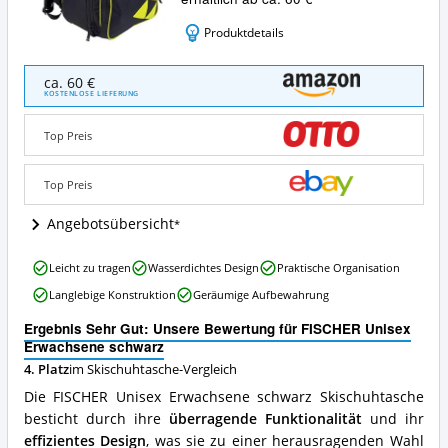
Produktdetails
FISCHER
ca. 60 €
Unisex
KOSTENLOSE LIEFERUNG
Erwachsene
schwarz
Top Preis
Angebote:
Wo
ist
Top Preis
diese
Skischuhtasche
Angebotsübersicht
erhältlich?
FISCHER
Leicht zu tragen
Wasserdichtes Design
Praktische Organisation
Unisex
Langlebige Konstruktion
Geräumige Aufbewahrung
Erwachsene
schwarz
Ergebnis Sehr Gut: Unsere Bewertung für FISCHER Unisex
Vorteile:
Erwachsene schwarz
Was
4. Platz
im Skischuhtasche-Vergleich
spricht
für
Die FISCHER Unisex Erwachsene schwarz Skischuhtasche
diese
besticht durch ihre
überragende Funktionalität
und ihr
Skischuhtasche?
effizientes Design
, was sie zu einer herausragenden Wahl