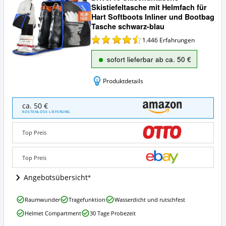
Skistiefeltasche mit Helmfach für
Hart Softboots Inliner und Bootbag
Tasche schwarz-blau
1.446
Erfahrungen
sofort lieferbar ab ca. 50 €
Produktdetails
Driver13
ca. 50 €
Skischuhtasche
KOSTENLOSE LIEFERUNG
Skistiefeltasche
mit
Top Preis
Helmfach
für
Hart
Top Preis
Softboots
Inliner
Angebotsübersicht
und
Bootbag
Driver13
Raumwunder
Tragefunktion
Wasserdicht und rutschfest
Tasche
Skischuhtasche
schwarz-
Helmet Compartment
30 Tage Probezeit
Skistiefeltasche
blau
mit