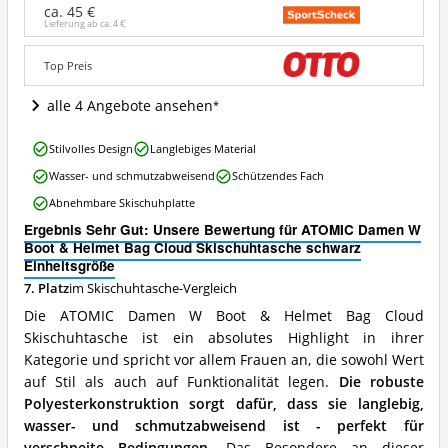
Boot
ca. 45 €
&
Lieferung ab ca.
4 €
Helmet
Bag
Top Preis
Cloud
Skischuhtasche
alle 4 Angebote ansehen
schwarz
Einheitsgröße
ATOMIC
Angebote:
Stilvolles Design
Langlebiges Material
Damen
Wo
Wasser- und schmutzabweisend
Schützendes Fach
W
ist
Boot
diese
Abnehmbare Skischuhplatte
&
Skischuhtasche
Ergebnis Sehr Gut: Unsere Bewertung für ATOMIC Damen W
Helmet
erhältlich?
Boot & Helmet Bag Cloud Skischuhtasche schwarz
Bag
Einheitsgröße
Cloud
Skischuhtasche
7. Platz
im Skischuhtasche-Vergleich
schwarz
Die ATOMIC Damen W Boot & Helmet Bag Cloud
Einheitsgröße
Skischuhtasche ist ein absolutes Highlight in ihrer
Vorteile:
Kategorie und spricht vor allem Frauen an, die sowohl Wert
Was
spricht
auf Stil als auch auf Funktionalität legen.
Die robuste
für
Polyesterkonstruktion sorgt dafür, dass sie langlebig,
diese
wasser- und schmutzabweisend ist - perfekt für
Skischuhtasche?
verschneite Bedingungen.
Das Besondere an dieser